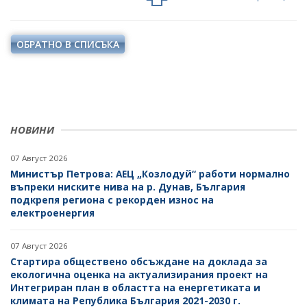
ПРОЕКТИ ОТ ОБЩ ИНТЕРЕС
РАЗСЕКРЕТЕНИ ДОГОВОРИ В ЕНЕРГЕТИКАТА
ЕНЕРГИЙНА ЕФЕКТИВНОСТ
ДРУГИ ЗНАЧИМИ ПРОЕКТИ
ОБРАТНО В СПИСЪКА
ПРЯКО ИЗЛЪЧВАНЕ НА ЗАСЕДАНИЯТА НА
ВЪЗОБНОВЯЕМИ ЕНЕРГИЙНИ ИЗТОЧНИЦИ
ОБЩЕСТВЕНИЯ СЪВЕТ ПО ЕНЕРГЕТИКА
ХЪБ "ЕНЕРГИЙНИ ОБЩНОСТИ"
ХЪБ "ЕНЕРГИЙНИ ОБЩНОСТИ"
ГЕОТЕРМАЛНА ЛАБОРАТОРИЯ
ГЕОТЕРМАЛНА ЛАБОРАТОРИЯ
ЕНЕРГИЕН ПАЗАР
НОВИНИ
КРИТИЧНА ЕНЕРГИЙНА ИНФРАСТРУКТУРА
07 Август 2026
Министър Петрова: АЕЦ „Козлодуй“ работи нормално
ЕДИНЕН ОРГАН ЗА УПРАВЛЕНИЕ НА ПОДЗЕМНИТЕ
въпреки ниските нива на р. Дунав, България
БОГАТСТВА
подкрепя региона с рекорден износ на
електроенергия
ДЕЙНОСТ
07 Август 2026
МЕТАЛНИ ПОЛЕЗНИ ИЗКОПАЕМИ
Стартира обществено обсъждане на доклада за
екологична оценка на актуализирания проект на
НЕМЕТАЛНИ ПОЛЕЗНИ ИЗКОПАЕМИ -
Интегриран план в областта на енергетиката и
ИНДУСТРИАЛНИ МИНЕРАЛИ
климата на Република България 2021-2030 г.