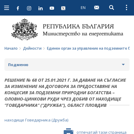
EN
Open searc
Open
Open
navigation
Начало
Дейности
Единен орган за управление на подземните бо
Подменю
СТРАТЕГИИ И ПОЛИТИКИ
РЕШЕНИЕ № 68 ОТ 25.01.2021 Г. ЗА ДАВАНЕ НА СЪГЛАСИЕ
ЗА ИЗМЕНЕНИЕ НА ДОГОВОРА ЗА ПРЕДОСТАВЯНЕ НА
СТАТИСТИКА И АНАЛИЗИ
КОНЦЕСИЯ ЗА ПОДЗЕМНИ ПРИРОДНИ БОГАТСТВА –
ОЛОВНО-ЦИНКОВИ РУДИ ЧРЕЗ ДОБИВ ОТ НАХОДИЩЕ
ОБЩЕСТВЕН СЪВЕТ ПО ЕНЕРГЕТИКА
“ГОВЕДАРНИКА“ (“ДРУЖБА“), ОБЛАСТ ПЛОВДИВ
ЗА ОБЩЕСТВЕНИЯ СЪВЕТ
ЕНЕРГИЙНИ ПРОЕКТИ
находище Говедарника (Дружба)
ПРОТОКОЛИ И ДРУГИ МАТЕРИАЛИ ОТ ЗАСЕДАНИЯТА
МЕЖДУНАРОДЕН ФОНД "КОЗЛОДУЙ"
ПРОГРАМА "ЕНЕРГИЙНА ЕФЕКТИВНОСТ И
НА СЪВЕТА
ВЪЗОБНОВЯЕМА ЕНЕРГИЯ"
отпечатай тази страница