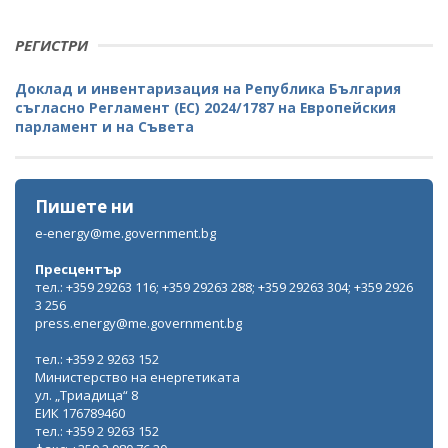
РЕГИСТРИ
Доклад и инвентаризация на Република България
съгласно Регламент (ЕС) 2024/1787 на Европейския
парламент и на Съвета
Пишете ни
e-energy@me.government.bg
Пресцентър
тел.: +359 29263 116; +359 29263 288; +359 29263 304; +359 2926
3 256
press.energy@me.government.bg
тел.: +359 2 9263 152
Министерство на енергетиката
ул. „Триадица“ 8
ЕИК 176789460
тел.: +359 2 9263 152