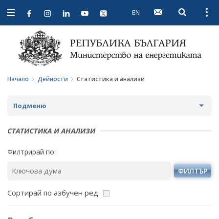
EN
Open searc
Open
Open
navigation
Начало
Дейности
Статистика и анализи
Подменю
СТРАТЕГИИ И ПОЛИТИКИ
СТАТИСТИКА И АНАЛИЗИ
СТАТИСТИКА И АНАЛИЗИ
Филтрирай по:
ОБЩЕСТВЕН СЪВЕТ ПО ЕНЕРГЕТИКА
ФИЛТЪР
ЗА ОБЩЕСТВЕНИЯ СЪВЕТ
ЕНЕРГИЙНИ ПРОЕКТИ
Сортирай по азбучен ред:
ПРОТОКОЛИ И ДРУГИ МАТЕРИАЛИ ОТ ЗАСЕДАНИЯТА
МЕЖДУНАРОДЕН ФОНД "КОЗЛОДУЙ"
ПРОГРАМА "ЕНЕРГИЙНА ЕФЕКТИВНОСТ И
НА СЪВЕТА
ВЪЗОБНОВЯЕМА ЕНЕРГИЯ"