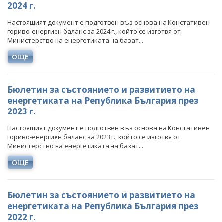
НЕФТ И ПРИРОДЕН ГАЗ
2024 г.
Настоящият документ е подготвен въз основа на Констативен
ТВЪРДИ ГОРИВА
гориво-енергиен баланс за 2024 г., който се изготвя от
Министерство на енергетиката на базат...
СТРОИТЕЛНИ МАТЕРИАЛИ
ОЩЕ
СКАЛНООБЛИЦОВЪЧНИ МАТЕРИАЛИ
МИННИ ОТПАДЪЦИ
Бюлетин за състоянието и развитието на
енергетиката на Република България през
ИНИЦИАТИВА НА ЕВРОПЕЙСКАТА КОМИСИЯ ЗА
СУРОВИНИТЕ
2023 г.
Настоящият документ е подготвен въз основа на Констативен
ИНИЦИАТИВА НА ЕВРОПЕЙСКАТА КОМИСИЯ ЗА
гориво-енергиен баланс за 2023 г., който се изготвя от
ВЪГЛЕРОДЕН ДИОКСИД В ГЕОЛОЖКИ ФОРМАЦИИ
Министерство на енергетиката на базат...
СЪГЛАСУВАНИ ЦЯЛОСТНИ ПРОЕКТИ ЗА ДОБИВ
ОЩЕ
ПРОЕКТИ
Бюлетин за състоянието и развитието на
ПРЕКРАТЕНИ ПРОЦЕДУРИ
енергетиката на Република България през
2022 г.