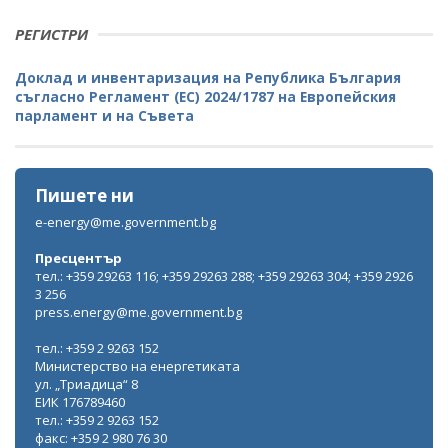
РЕГИСТРИ
Доклад и инвентаризация на Република България
съгласно Регламент (ЕС) 2024/1787 на Европейския
парламент и на Съвета
Пишете ни
e-energy@me.government.bg
Пресцентър
тел.: +359 29263 116; +359 29263 288; +359 29263 304; +359 2926
3 256
press.energy@me.government.bg
тел.: +359 2 9263 152
Министерство на енергетиката
ул. „Триадица“ 8
ЕИК 176789460
тел.: +359 2 9263 152
факс: +359 2 980 76 30