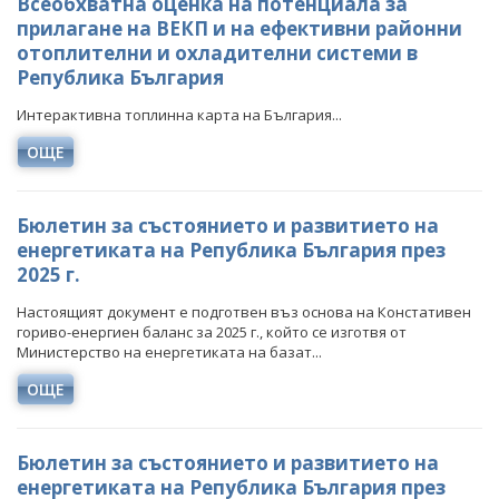
Всеобхватна оценка на потенциала за
ПРОЕКТИ ОТ ОБЩ ИНТЕРЕС
прилагане на ВЕКП и на ефективни районни
РАЗСЕКРЕТЕНИ ДОГОВОРИ В ЕНЕРГЕТИКАТА
ЕНЕРГИЙНА ЕФЕКТИВНОСТ
отоплителни и охладителни системи в
ДРУГИ ЗНАЧИМИ ПРОЕКТИ
ПРЯКО ИЗЛЪЧВАНЕ НА ЗАСЕДАНИЯТА НА
Република България
ВЪЗОБНОВЯЕМИ ЕНЕРГИЙНИ ИЗТОЧНИЦИ
ОБЩЕСТВЕНИЯ СЪВЕТ ПО ЕНЕРГЕТИКА
Интерактивна топлинна карта на България...
ХЪБ "ЕНЕРГИЙНИ ОБЩНОСТИ"
ОЩЕ
ХЪБ "ЕНЕРГИЙНИ ОБЩНОСТИ"
ГЕОТЕРМАЛНА ЛАБОРАТОРИЯ
ГЕОТЕРМАЛНА ЛАБОРАТОРИЯ
ЕНЕРГИЕН ПАЗАР
Бюлетин за състоянието и развитието на
енергетиката на Република България през
КРИТИЧНА ЕНЕРГИЙНА ИНФРАСТРУКТУРА
2025 г.
ЕДИНЕН ОРГАН ЗА УПРАВЛЕНИЕ НА ПОДЗЕМНИТЕ
Настоящият документ е подготвен въз основа на Констативен
БОГАТСТВА
гориво-енергиен баланс за 2025 г., който се изготвя от
Министерство на енергетиката на базат...
ДЕЙНОСТ
НАЦИОНАЛЕН ПЛАН ЗА ИНВЕСТИЦИИ
ОЩЕ
МЕТАЛНИ ПОЛЕЗНИ ИЗКОПАЕМИ
ТЕРИТОРИАЛНИ ПЛАНОВЕ ЗА СПРАВЕДЛИВ ПРЕХОД
НЕМЕТАЛНИ ПОЛЕЗНИ ИЗКОПАЕМИ - ИНДУСТРИАЛНИ
Бюлетин за състоянието и развитието на
МИНЕРАЛИ
енергетиката на Република България през