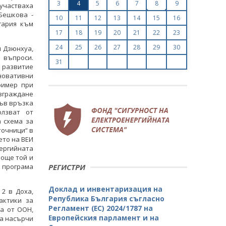
3
4
5
6
7
8
9
участваха
Бешкова -
10
11
12
13
14
15
16
гария към
17
18
19
20
21
22
23
24
25
26
27
28
29
30
и Дзюнхуа,
 въпроси.
31
 развитие
иновативни
България и Турция с общи усилия в
ример при
България и Турция с 
областта на електроенергетиката и
изграждане
областта на електрое
енергийната ефективност
Във връзка
енергийната ефе
олзват от
 схема за
ВСИЧКИ ФОТОГАЛЕРИИ
ВСИЧКИ ФОТОГ
точници“ в
ето на ВЕИ
ергийната
 още той и
и програма
РЕГИСТРИ
Доклад и инвентаризация на
 2 в Доха,
Република България съгласно
актики за
Регламент (ЕС) 2024/1787 на
на от ООН,
Европейския парламент и на
да насърчи