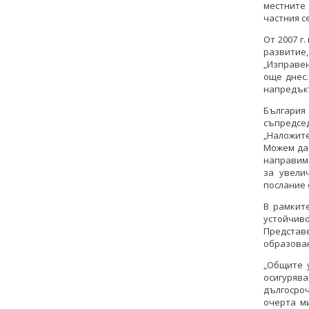
местните
частния с
От 2007 г
развитие
„Изправе
още днес
напредък“
Българи
съпредсед
„Наложит
Можем да 
направим 
за увели
послание 
В рамкит
устойчив
Представ
образован
„Общите 
осигуряв
дългосро
очерта м