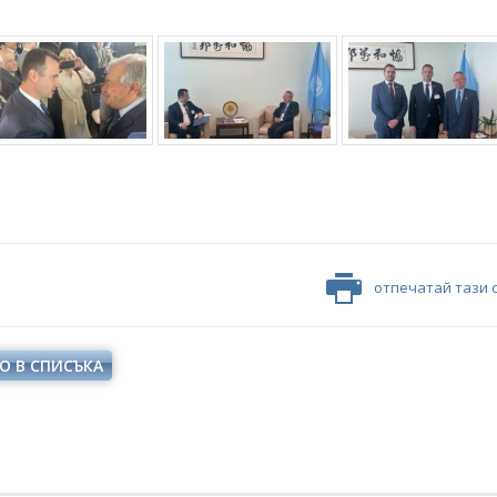
отпечатай тази 
О В СПИСЪКА