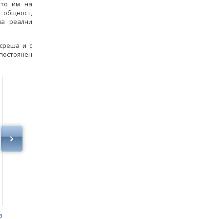
ето им на
 общност,
на реални
среша и с
постоянен
а