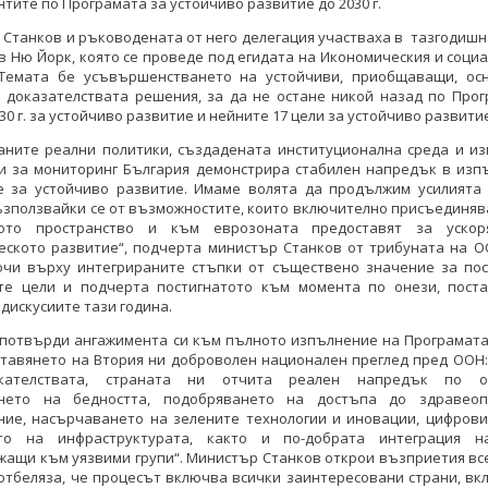
тите по Програмата за устойчиво развитие до 2030 г.
Станков и ръководената от него делегация участваха в тазгодиш
в Ню Йорк, която се проведе под егидата на Икономическия и соци
Темата бе усъвършенстването на устойчиви, приобщаващи, ос
и доказателствата решения, за да не остане никой назад по Прог
30 г. за устойчиво развитие и нейните 17 цели за устойчиво развити
ганите реални политики, създадената институционална среда и из
и за мониторинг България демонстрира стабилен напредък в изп
е за устойчиво развитие. Имаме волята да продължим усилията 
ъзползвайки се от възможностите, които включително присъединя
кото пространство и към еврозоната предоставят за ускор
еското развитие“, подчерта министър Станков от трибуната на ОО
очи върху интегрираните стъпки от съществено значение за пос
те цели и подчерта постигнатото към момента по онези, пост
 дискусиите тази година.
потвърди ангажимента си към пълното изпълнение на Програмата 
ставянето на Втория ни доброволен национален преглед пред ООН:
икателствата, страната ни отчита реален напредък по о
нето на бедността, подобряването на достъпа до здравео
ние, насърчаването на зелените технологии и иновации, цифрови
то на инфраструктурата, както и по-добрата интеграция н
жащи към уязвими групи“. Министър Станков открои възприетия вс
отбеляза, че процесът включва всички заинтересовани страни, в