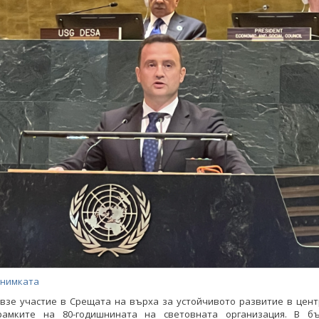
снимката
 взе участие в Срещата на върха за устойчивото развитие в цент
амките на 80-годишнината на световната организация. В бъ