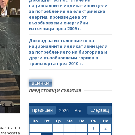
националните индикативни цели
за потребление на електрическа
енергия, произведена от
възобновяеми енергийни
източници през 2009 г.
Доклад за изпълнението на
националните индикативни цели
за потреблението на биогорива и
други възобновяеми горива в
транспорта през 2010 г.
ВСИЧКИ
ПРЕДСТОЯЩИ СЪБИТИЯ
Предишен
Следващ
По
Вт
Ср
Че
Пе
Съ
Не
ралата на
1
2
лгарската