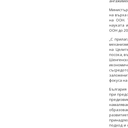
ангажимен
Министър 
на върха 
на ООН. 
науката 
ООН до 20
„С прила
механизм
на Целит
посока, в
Шенгенс
икономич
съсредот
заложени
фокуса на
България 
при пред
предизв
намалява
образова
развитие
принадле
подход и 