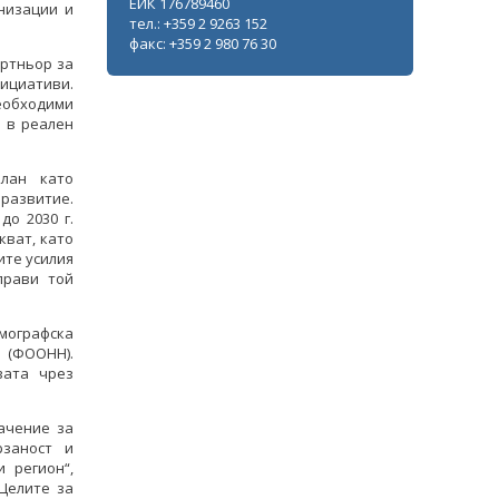
ЕИК 176789460
низации и
тел.: +359 2 9263 152
факс: +359 2 980 76 30
артньор за
ициативи.
еобходими
 в реален
лан като
 развитие.
о 2030 г.
кват, като
ите усилия
прави той
мографска
 (ФООНН).
вата чрез
ачение за
рзаност и
 регион“,
Целите за