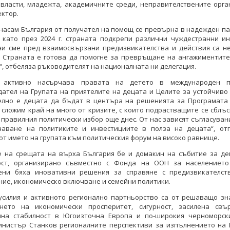
 власти, младежта, академичните среди, неправителствените орга
ектор.
. насам България от получател на помощ се превърна в надежден п
, като през 2024 г. страната подкрепи различни чуждестранни ин
ни сме пред взаимосвързани предизвикателства и действия са н
. Страната е готова да помогне за превръщане на ангажиментите
, отбеляза ръководителят на националната ни делегация.
я активно насърчава правата на детето в международен п
ател на Групата на приятелите на децата и Целите за устойчиво
елно е децата да бъдат в центъра на решенията за Програмата д
сложим край на много от кризите, с които подрастващите се сблъс
правилния политически избор още днес. От нас зависят съгласуван
чаване на политиките и инвестициите в полза на децата“, от
от името на групата към политическия форум на високо равнище.
е на срещата на върха България бе и домакин на събитие за де
ост, организирано съвместно с Фонда на ООН за населението
ени бяха иновативни решения за справяне с предизвикателст
ие, икономическо включване и семейни политики.
усилия и активното регионално партньорство са от решаващо зн
ането на икономически просперитет, сигурност, засилена свъ
чна стабилност в Югоизточна Европа и по-широкия черноморски
инистър Станков регионалните перспективи за изпълнението на 