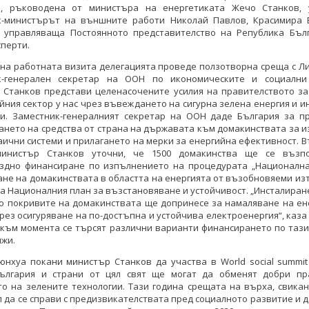
я, ръководена от министъра на енергетиката Жечо Станков, 
к-министърът на външните работи Николай Павлов, Красимира 
 управляваща Постоянното представителство на Република Бъл
сперти.
на работната визита делегацията проведе ползотворна среща с Л
к-генерален секретар на ООН по икономическите и социални
 Станков представи целенасочените усилия на правителството за
йния сектор у нас чрез въвеждането на сигурна зелена енергия и 
ии. Заместник-генералният секретар на ООН даде България за п
нето на средства от страна на държавата към домакинствата за 
 Турция с общи усилия в
България и Турция с общи усилия в
ични системи и прилагането на мерки за енергийна ефективност. 
 електроенергетиката и
областта на електроенергетиката и
инистър Станков уточни, че 1500 домакинства ще се възп
йната ефективност
енергийната ефективност
здно финансиране по изпълнението на процедурата „Национална
не на домакинствата в областта на енергията от възобновяеми из
КИ ФОТОГАЛЕРИИ
ВСИЧКИ ФОТОГАЛЕРИИ
а Националния план за възстановяване и устойчивост. „Инсталиран
по покривите на домакинствата ще допринесе за намаляване на ен
рез осигуряване на по-достъпна и устойчива електроенергия“, каза
 към момента се търсят различни варианти финансирането по таз
жи.
юнхуа покани министър Станков да участва в World social summit
ългария и страни от цял свят ще могат да обменят добри пр
о на зелените технологии. Тази година срещата на върха, свика
л да се справи с предизвикателствата пред социалното развитие и 