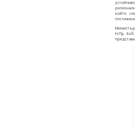
устойчив
регионал
който сл
постижени
Министър
Н.Пр. Бо
представи