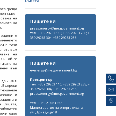
Съвета
ната среща
ален съвет
новани на
Пишете ни
рамата на
е.
press.energy@me.government.bg
тел.: +359 29263 116; +359 29263 288; +
градените
359 29263 304; +359 29263 256
ълнението
си в тази
ването към
яване на
Н. Той се
Пишете ни
тигане на
авени във
e-energy@me.government.bg
Пресцентър
до 2030 г.
тел.: +359 29263 116; +359 29263 288; +
 „Въпреки
359 29263 304; +359 29263 256
тношение
press.energy@me.government.bg
пазване и
зацията и
тел.: +359 2 9263 152
а лицата,
Министерство на енергетиката
еобхватен
ул. „Триадица“ 8
ключително