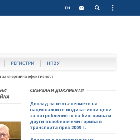
EN
Open search
Open external 
РЕГИСТРИ
НПВУ
и за енергийна ефективност
ЧНИ
СВЪРЗАНИ ДОКУМЕНТИ
ИЙНА
Доклад за изпълнението на
националните индикативни цели
за потреблението на биогорива и
други възобновяеми горива в
транспорта през 2009 г.
Докладът за постигане на