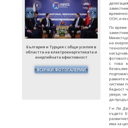
делегаци
заместни
временно
ООН, и ек
По време 
заместни
Министър
на енерги
България и Турция с общи усилия в
 усилия в
технолог
областта на електроенергетиката и
етиката и
насърчава
България и
енергийната ефективност
ност
фотоволта
областта на
с това м
енерги
безвъзме
ВСИЧКИ ФОТОГАЛЕРИИ
РИИ
подпомага
ВСИЧ
рамките н
системи 
бедност ч
увери, че
да продъл
Г-н Ли Дз
където Б
развитиет
има за це