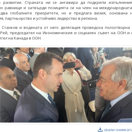
о развитие. Страната ни се ангажира да подкрепи изпълнени
но равнище и затвърди позицията си на член на международната
едва глобалните приоритети, но и предлага визия, основана 
я, партньорство и устойчиво лидерство в региона.
 Станков и водената от него делегация проведоха ползотворна 
б Рей, председател на Икономическия и социален съвет на ООН и 
тел на Канада в ООН.
свали снимкат