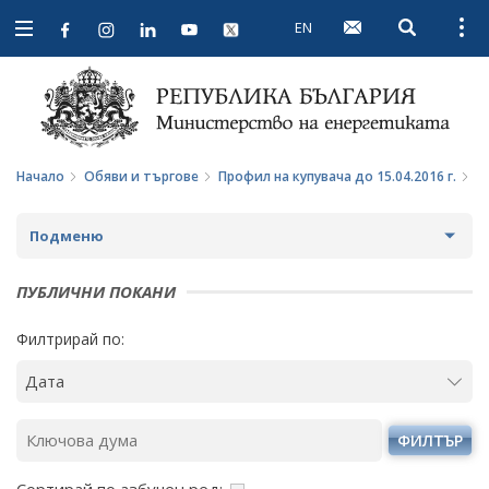
EN
Open searc
Open
Open
navigation
Начало
Обяви и търгове
Профил на купувача до 15.04.2016 г.
П
Подменю
ПРОФИЛ НА КУПУВАЧА
ПУБЛИЧНИ ПОКАНИ
ВЪТРЕШНИ ПРАВИЛА И ДОКУМЕНТИ
ПРОФИЛ НА КУПУВАЧА ДО 15.04.2016 Г.
Филтрирай по:
ПРОЦЕДУРИ
ВЪТРЕШНИ ПРАВИЛА И ДОКУМЕНТИ
СЪБИРАНЕ НА ОФЕРТИ С ОБЯВИ
ПРОЦЕДУРИ
ФИЛТЪР
ПАЗАРНИ КОНСУЛТАЦИИ
ПУБЛИЧНИ ПОКАНИ