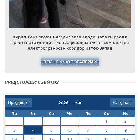
Кирил Темелков: България заяви водещата си роля в
проектната инициатива за реализация на комплексен
електропреносен коридор Изток-Запад
ВСИЧКИ ФОТОГАЛЕРИИ
ПРЕДСТОЯЩИ СЪБИТИЯ
Предишен
Следващ
По
Вт
Ср
Че
Пе
Съ
Не
1
2
3
4
5
6
7
8
9
10
11
12
13
14
15
16