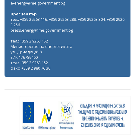
e-energy@me.government.bg
Пресцентър
тел.: +359 29263 116; +359 29263 288; +359 29263 304; +359 2926
3 256
press.energy@me.government.bg
тел.: +359 2 9263 152
Министерство на енергетиката
ул. „Триадица“ 8
ЕИК 176789460
тел.: +359 2 9263 152
факс: +359 2 980 76 30