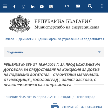
EN
Open searc
Open
Open
navigation
Начало
Дейности
Единен орган за управление на подземните бо
Подменю
СТРАТЕГИИ И ПОЛИТИКИ
РЕШЕНИЕ № 359 ОТ 15.04.2021 Г. ЗА ПРОДЪЛЖАВАНЕ НА
ДОГОВОРА ЗА ПРЕДОСТАВЯНЕ НА КОНЦЕСИЯ ЗА ДОБИВ
СТАТИСТИКА И АНАЛИЗИ
НА ПОДЗЕМНИ БОГАТСТВА – СТРОИТЕЛНИ МАТЕРИАЛИ,
ОТ НАХОДИЩЕ „ТОПОЛОВГРАД“, ОБЛАСТ ХАСКОВО, С
ОБЩЕСТВЕН СЪВЕТ ПО ЕНЕРГЕТИКА
ПРАВОПРИЕМНИКА НА КОНЦЕСИОНЕРА
ЗА ОБЩЕСТВЕНИЯ СЪВЕТ
ЕНЕРГИЙНИ ПРОЕКТИ
Решение № 359 от 15 април 2021 г. - находище Тополовград
ПРОТОКОЛИ И ДРУГИ МАТЕРИАЛИ ОТ ЗАСЕДАНИЯТА
МЕЖДУНАРОДЕН ФОНД "КОЗЛОДУЙ"
ПРОГРАМА "ЕНЕРГИЙНА ЕФЕКТИВНОСТ И
НА СЪВЕТА
ВЪЗОБНОВЯЕМА ЕНЕРГИЯ"
отпечатай тази страница