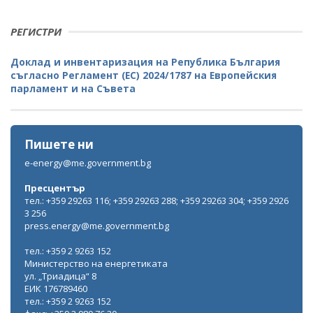
РЕГИСТРИ
Доклад и инвентаризация на Република България
съгласно Регламент (ЕС) 2024/1787 на Европейския
парламент и на Съвета
Пишете ни
e-energy@me.government.bg
Пресцентър
тел.: +359 29263 116; +359 29263 288; +359 29263 304; +359 2926
3 256
press.energy@me.government.bg
тел.: +359 2 9263 152
Министерство на енергетиката
ул. „Триадица“ 8
ЕИК 176789460
тел.: +359 2 9263 152