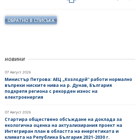
ПРОЕКТИ ОТ ОБЩ ИНТЕРЕС
РАЗСЕКРЕТЕНИ ДОГОВОРИ В ЕНЕРГЕТИКАТА
ЕНЕРГИЙНА ЕФЕКТИВНОСТ
ДРУГИ ЗНАЧИМИ ПРОЕКТИ
ОБРАТНО В СПИСЪКА
ПРЯКО ИЗЛЪЧВАНЕ НА ЗАСЕДАНИЯТА НА
ВЪЗОБНОВЯЕМИ ЕНЕРГИЙНИ ИЗТОЧНИЦИ
ОБЩЕСТВЕНИЯ СЪВЕТ ПО ЕНЕРГЕТИКА
ХЪБ "ЕНЕРГИЙНИ ОБЩНОСТИ"
ХЪБ "ЕНЕРГИЙНИ ОБЩНОСТИ"
ГЕОТЕРМАЛНА ЛАБОРАТОРИЯ
ГЕОТЕРМАЛНА ЛАБОРАТОРИЯ
ЕНЕРГИЕН ПАЗАР
НОВИНИ
КРИТИЧНА ЕНЕРГИЙНА ИНФРАСТРУКТУРА
07 Август 2026
Министър Петрова: АЕЦ „Козлодуй“ работи нормално
ЕДИНЕН ОРГАН ЗА УПРАВЛЕНИЕ НА ПОДЗЕМНИТЕ
въпреки ниските нива на р. Дунав, България
БОГАТСТВА
подкрепя региона с рекорден износ на
електроенергия
ДЕЙНОСТ
07 Август 2026
МЕТАЛНИ ПОЛЕЗНИ ИЗКОПАЕМИ
Стартира обществено обсъждане на доклада за
екологична оценка на актуализирания проект на
НЕМЕТАЛНИ ПОЛЕЗНИ ИЗКОПАЕМИ -
Интегриран план в областта на енергетиката и
ИНДУСТРИАЛНИ МИНЕРАЛИ
климата на Република България 2021-2030 г.