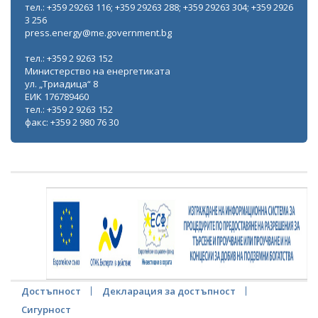
тел.: +359 29263 116; +359 29263 288; +359 29263 304; +359 2926
3 256
press.energy@me.government.bg
тел.: +359 2 9263 152
Министерство на енергетиката
ул. „Триадица“ 8
ЕИК 176789460
тел.: +359 2 9263 152
факс: +359 2 980 76 30
Достъпност
Декларация за достъпност
Сигурност