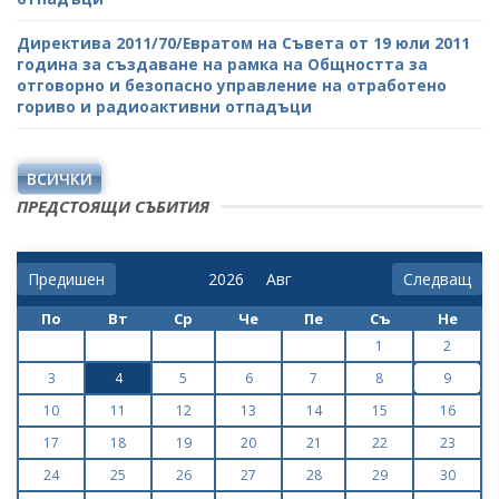
Директива 2011/70/Евратом на Съвета от 19 юли 2011
година за създаване на рамка на Общността за
отговорно и безопасно управление на отработено
гориво и радиоактивни отпадъци
ВСИЧКИ
ПРЕДСТОЯЩИ СЪБИТИЯ
Предишен
Следващ
По
Вт
Ср
Че
Пе
Съ
Не
1
2
3
4
5
6
7
8
9
10
11
12
13
14
15
16
17
18
19
20
21
22
23
24
25
26
27
28
29
30