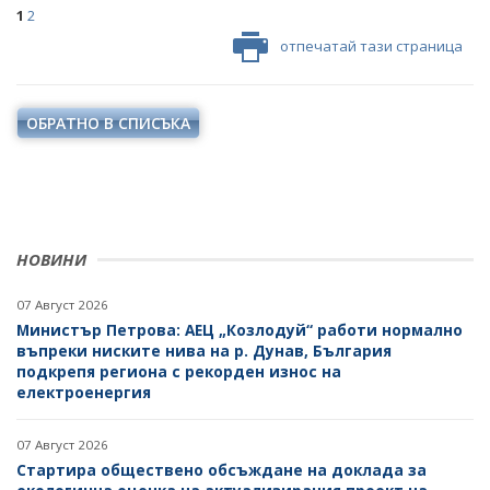
НАЦИОНАЛЕН ПЛАН ЗА ИНВЕСТИЦИИ
1
2
отпечатай тази страница
ТЕРИТОРИАЛНИ ПЛАНОВЕ ЗА СПРАВЕДЛИВ ПРЕХОД
ОБРАТНО В СПИСЪКА
НОВИНИ
07 Август 2026
Министър Петрова: АЕЦ „Козлодуй“ работи нормално
въпреки ниските нива на р. Дунав, България
подкрепя региона с рекорден износ на
електроенергия
07 Август 2026
Стартира обществено обсъждане на доклада за