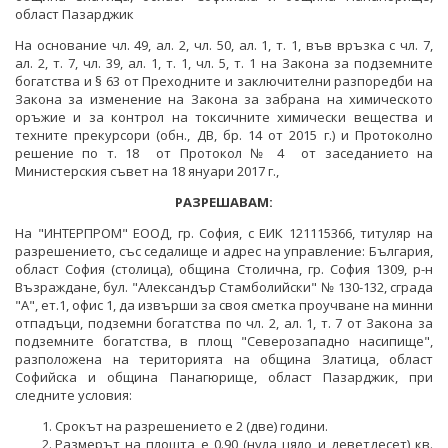
ПРОЕКТИ ОТ ОБЩ ИНТЕРЕС
област Пазарджик
РАЗСЕКРЕТЕНИ ДОГОВОРИ В ЕНЕРГЕТИКАТА
ЕНЕРГИЙНА ЕФЕКТИВНОСТ
На основание чл. 49, ал. 2, чл. 50, ал. 1, т. 1, във връзка с чл. 7,
ДРУГИ ЗНАЧИМИ ПРОЕКТИ
ал. 2, т. 7, чл. 39, ал. 1, т. 1, чл. 5, т. 1 на Закона за подземните
ПРЯКО ИЗЛЪЧВАНЕ НА ЗАСЕДАНИЯТА НА
ВЪЗОБНОВЯЕМИ ЕНЕРГИЙНИ ИЗТОЧНИЦИ
богатства и § 63 от Преходните и заключителни разпоредби на
ОБЩЕСТВЕНИЯ СЪВЕТ ПО ЕНЕРГЕТИКА
Закона за изменение на Закона за забрана на химическото
ХЪБ "ЕНЕРГИЙНИ ОБЩНОСТИ"
оръжие и за контрол на токсичните химически вещества и
техните прекурсори (обн., ДВ, бр. 14 от 2015 г.) и Протоколно
ХЪБ "ЕНЕРГИЙНИ ОБЩНОСТИ"
ГЕОТЕРМАЛНА ЛАБОРАТОРИЯ
решение по т. 18 от Протокол № 4 от заседанието на
Министерския съвет на 18 януари 2017 г.,
ГЕОТЕРМАЛНА ЛАБОРАТОРИЯ
ЕНЕРГИЕН ПАЗАР
РАЗРЕШАВАМ:
КРИТИЧНА ЕНЕРГИЙНА ИНФРАСТРУКТУРА
На "ИНТЕРПРОМ" ЕООД, гр. София, с ЕИК 121115366, титуляр на
разрешението, със седалище и адрес на управление: България,
ЕДИНЕН ОРГАН ЗА УПРАВЛЕНИЕ НА ПОДЗЕМНИТЕ
област София (столица), община Столична, гр. София 1309, р-н
БОГАТСТВА
Възраждане, бул. "Александър Стамболийски" № 130-132, сграда
"А", ет.1, офис 1, да извърши за своя сметка проучване на минни
отпадъци, подземни богатства по чл. 2, ал. 1, т. 7 от Закона за
ДЕЙНОСТ
подземните богатства, в площ "Северозападно насипище",
разположена на територията на община Златица, област
МЕТАЛНИ ПОЛЕЗНИ ИЗКОПАЕМИ
Софийска и община Панагюрище, област Пазарджик, при
следните условия:
НЕМЕТАЛНИ ПОЛЕЗНИ ИЗКОПАЕМИ -
ИНДУСТРИАЛНИ МИНЕРАЛИ
Срокът на разрешението е 2 (две) години.
Размерът на площта е 0.90 (нула цяло и деветдесет) кв.