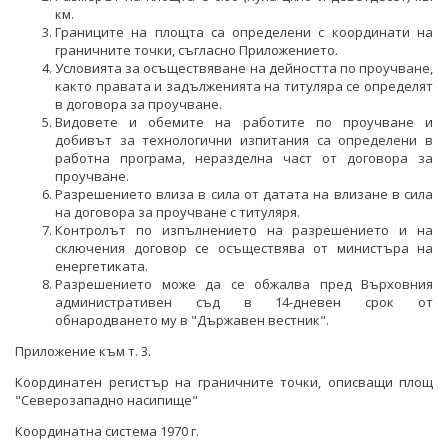
НЕФТ И ПРИРОДЕН ГАЗ
км.
Границите на площта са определени с координати на
граничните точки, съгласно Приложението.
ТВЪРДИ ГОРИВА
Условията за осъществяване на дейността по проучване,
както правата и задълженията на титуляра се определят
СТРОИТЕЛНИ МАТЕРИАЛИ
в договора за проучване.
Видовете и обемите на работите по проучване и
СКАЛНООБЛИЦОВЪЧНИ МАТЕРИАЛИ
добивът за технологични изпитания са определени в
работна програма, неразделна част от договора за
МИННИ ОТПАДЪЦИ
проучване.
Разрешението влиза в сила от датата на влизане в сила
на договора за проучване с титуляря.
ИНИЦИАТИВА НА ЕВРОПЕЙСКАТА КОМИСИЯ ЗА
Контролът по изпълнението на разрешението и на
СУРОВИНИТЕ
сключения договор се осъществява от министъра на
енергетиката.
ИНИЦИАТИВА НА ЕВРОПЕЙСКАТА КОМИСИЯ ЗА
Разрешението може да се обжалва пред Върховния
ВЪГЛЕРОДЕН ДИОКСИД В ГЕОЛОЖКИ ФОРМАЦИИ
административен съд в 14-дневен срок от
обнародването му в "Държавен вестник".
СЪГЛАСУВАНИ ЦЯЛОСТНИ ПРОЕКТИ ЗА ДОБИВ
Приложение към т. 3.
ПРОЕКТИ
Координатен регистър на граничните точки, описващи площ
"Северозападно насипище"
ПРЕКРАТЕНИ ПРОЦЕДУРИ
Координатна система 1970 г.