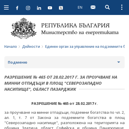
EN
Open searc
Open
Open
navigation
Начало
Дейности
Единен орган за управление на подземните бо
Подменю
СТРАТЕГИИ И ПОЛИТИКИ
РАЗРЕШЕНИЕ № 465 ОТ 28.02.2017 Г. ЗА ПРОУЧВАНЕ НА
МИННИ ОТПАДЪЦИ В ПЛОЩ "СЕВЕРОЗАПАДНО
СТАТИСТИКА И АНАЛИЗИ
НАСИПИЩЕ", ОБЛАСТ ПАЗАРДЖИК
ОБЩЕСТВЕН СЪВЕТ ПО ЕНЕРГЕТИКА
РАЗРЕШЕНИЕ №
465 от
28.02.
201
7
г.
ЗА ОБЩЕСТВЕНИЯ СЪВЕТ
ЕНЕРГИЙНИ ПРОЕКТИ
за проучване на минни отпадъци, подземни богатства по чл. 2,
ал. 1, т. 7 от Закона за подземните богатства в площ
ПРОТОКОЛИ И ДРУГИ МАТЕРИАЛИ ОТ ЗАСЕДАНИЯТА
МЕЖДУНАРОДЕН ФОНД "КОЗЛОДУЙ"
ПРОГРАМА "ЕНЕРГИЙНА ЕФЕКТИВНОСТ И
"Северозападно насипище", разположена на територията на
НА СЪВЕТА
ВЪЗОБНОВЯЕМА ЕНЕРГИЯ"
община Златица, област Софийска и община Панагюрище,