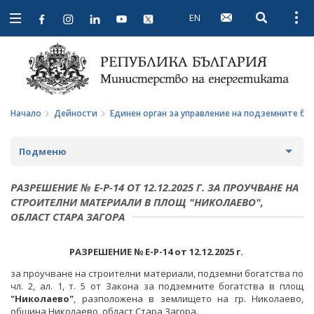
EN
Open searc
Open
Open
navigation
Начало
Дейности
Единен орган за управление на подземните бо
Подменю
СТРАТЕГИИ И ПОЛИТИКИ
РАЗРЕШЕНИЕ № Е-Р-14 ОТ 12.12.2025 Г. ЗА ПРОУЧВАНЕ НА
СТРОИТЕЛНИ МАТЕРИАЛИ В ПЛОЩ "НИКОЛАЕВО",
СТАТИСТИКА И АНАЛИЗИ
ОБЛАСТ СТАРА ЗАГОРА
ОБЩЕСТВЕН СЪВЕТ ПО ЕНЕРГЕТИКА
РАЗРЕШЕНИЕ № Е-Р-14
от 12.12.2025 г.
ЗА ОБЩЕСТВЕНИЯ СЪВЕТ
ЕНЕРГИЙНИ ПРОЕКТИ
за проучване на строителни материали, подземни богатства по
чл. 2, ал. 1, т. 5 от Закона за подземните богатства в площ
ПРОТОКОЛИ И ДРУГИ МАТЕРИАЛИ ОТ ЗАСЕДАНИЯТА
МЕЖДУНАРОДЕН ФОНД "КОЗЛОДУЙ"
ПРОГРАМА "ЕНЕРГИЙНА ЕФЕКТИВНОСТ И
"Николаево"
, разположена в землището на гр. Николаево,
НА СЪВЕТА
ВЪЗОБНОВЯЕМА ЕНЕРГИЯ"
община Николаево, област Стара Загора.