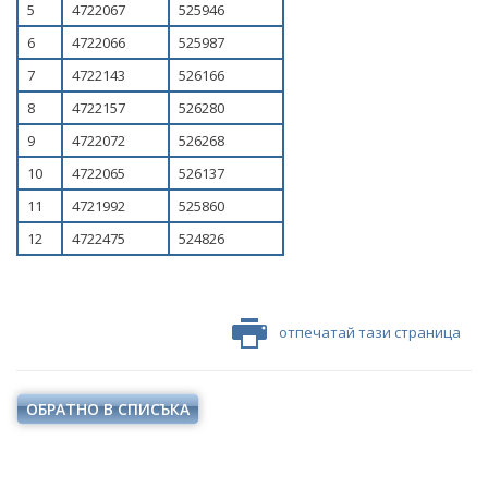
НАЦИОНАЛЕН ПЛАН ЗА ИНВЕСТИЦИИ
5
4722067
525946
6
4722066
525987
ТЕРИТОРИАЛНИ ПЛАНОВЕ ЗА СПРАВЕДЛИВ ПРЕХОД
7
4722143
526166
8
4722157
526280
9
4722072
526268
10
4722065
526137
11
4721992
525860
12
4722475
524826
отпечатай тази страница
ОБРАТНО В СПИСЪКА