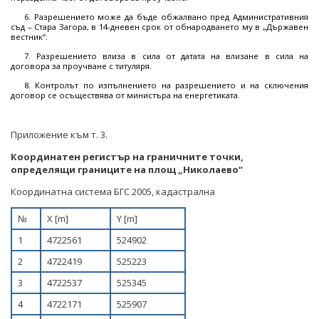
НЕФТ И ПРИРОДЕН ГАЗ
6. Разрешението може да бъде обжалвано пред Административния
съд – Стара Загора, в 14-дневен срок от обнародването му в „Държавен
ТВЪРДИ ГОРИВА
вестник“.
7. Разрешението влиза в сила от датата на влизане в сила на
СТРОИТЕЛНИ МАТЕРИАЛИ
договора за проучване с титуляря.
8. Контролът по изпълнението на разрешението и на сключения
договор се осъществява от министъра на енергетиката.
СКАЛНООБЛИЦОВЪЧНИ МАТЕРИАЛИ
МИННИ ОТПАДЪЦИ
Приложение към т. 3.
ИНИЦИАТИВА НА ЕВРОПЕЙСКАТА КОМИСИЯ ЗА
Координатен регистър на граничните точки,
определящи границите на площ „Николаево“
СУРОВИНИТЕ
Координатна система БГС 2005, кадастрална
ИНИЦИАТИВА НА ЕВРОПЕЙСКАТА КОМИСИЯ ЗА
ВЪГЛЕРОДЕН ДИОКСИД В ГЕОЛОЖКИ ФОРМАЦИИ
№
Х [m]
Y [m]
СЪГЛАСУВАНИ ЦЯЛОСТНИ ПРОЕКТИ ЗА ДОБИВ
1
4722561
524902
2
4722419
525223
ПРОЕКТИ
3
4722537
525345
ПРЕКРАТЕНИ ПРОЦЕДУРИ
4
4722171
525907