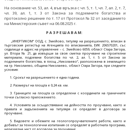
ПРОЕКТИ ОТ ОБЩ ИНТЕРЕС
На основание чл. 53, ал. 4, във връзка с чл. 5, т. 1, чл. 7, ал. 2, т. 7,
РАЗСЕКРЕТЕНИ ДОГОВОРИ В ЕНЕРГЕТИКАТА
ЕНЕРГИЙНА ЕФЕКТИВНОСТ
чл. 39, ал. 1, т. 3 от Закона за подземните богатства и
ДРУГИ ЗНАЧИМИ ПРОЕКТИ
протоколно решение по т. 17 от Протокол № 32 от заседанието
ПРЯКО ИЗЛЪЧВАНЕ НА ЗАСЕДАНИЯТА НА
ВЪЗОБНОВЯЕМИ ЕНЕРГИЙНИ ИЗТОЧНИЦИ
на Министерския съвет на 06.08.2025 г.
ОБЩЕСТВЕНИЯ СЪВЕТ ПО ЕНЕРГЕТИКА
ХЪБ "ЕНЕРГИЙНИ ОБЩНОСТИ"
Р А З Р Е Ш А В А М:
„ИНЕРТИКОМ“ ООД, с. Змейово, титуляр на разрешението, вписан в
ХЪБ "ЕНЕРГИЙНИ ОБЩНОСТИ"
ГЕОТЕРМАЛНА ЛАБОРАТОРИЯ
търговския регистър на Агенцията по вписванията, ЕИК 206570201, със
седалище и адрес на управление – с. Змейово 6059, област Стара Загора,
ГЕОТЕРМАЛНА ЛАБОРАТОРИЯ
ул. Втора № 21, да извърши за своя сметка проучване на строителни
ЕНЕРГИЕН ПАЗАР
материали, подземни богатства по чл. 2, ал. 1, т. 5 от Закона за
подземните богатства, в площ „Николаево“, разположена в землището
КРИТИЧНА ЕНЕРГИЙНА ИНФРАСТРУКТУРА
на гр. Николаево, община Николаево, област Стара Загора, при следните
условия:
ЕДИНЕН ОРГАН ЗА УПРАВЛЕНИЕ НА ПОДЗЕМНИТЕ
1. Срокът на разрешението е една година.
БОГАТСТВА
2. Размерът на площта е 0,24 кв. км.
3. Границите на площта са определени с координати на граничните
ДЕЙНОСТ
точки съгласно приложението.
4. Условията за осъществяване на дейността по проучване, както и
МЕТАЛНИ ПОЛЕЗНИ ИЗКОПАЕМИ
правата и задълженията на титуляря се определят в договора за
проучване.
НЕМЕТАЛНИ ПОЛЕЗНИ ИЗКОПАЕМИ -
5. Видовете и обемите на геологопроучвателните работи, както и
ИНДУСТРИАЛНИ МИНЕРАЛИ
добивът за технологични изпитания се определят в работната програма,
неразделна част от договора за проучване.