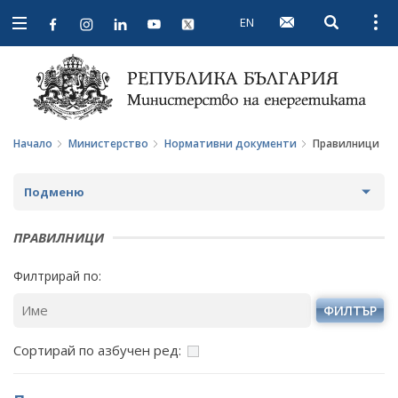
EN
Open searc
Open
Open
navigation
Начало
Министерство
Нормативни документи
Правилници
Подменю
ЗА МИНИСТЕРСТВОТО
ПРАВИЛНИЦИ
ЗА НАС
МИНИСТЪР
Филтрирай по:
МИСИЯ И ЦЕЛИ
ПОЛИТИЧЕСКИ КАБИНЕТ
ФИЛТЪР
ИСТОРИЯ
НОРМАТИВНИ ДОКУМЕНТИ
Сортирай по азбучен ред:
СТРУКТУРА
ЗАКОНИ