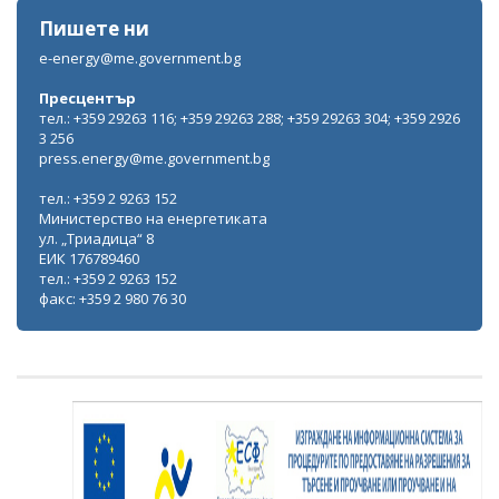
Пишете ни
e-energy@me.government.bg
Пресцентър
тел.: +359 29263 116; +359 29263 288; +359 29263 304; +359 2926
3 256
press.energy@me.government.bg
тел.: +359 2 9263 152
Министерство на енергетиката
ул. „Триадица“ 8
ЕИК 176789460
тел.: +359 2 9263 152
факс: +359 2 980 76 30