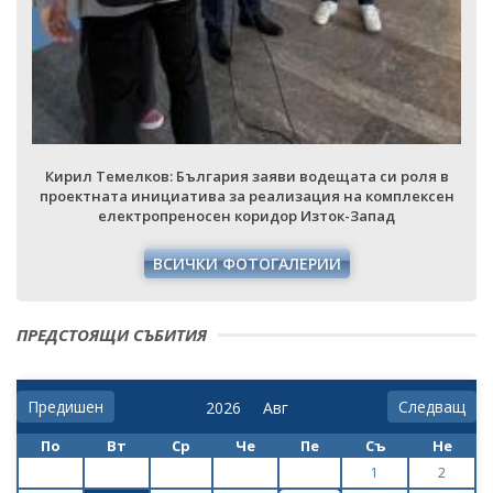
Кирил Темелков: България заяви водещата си роля в
проектната инициатива за реализация на комплексен
електропреносен коридор Изток-Запад
ВСИЧКИ ФОТОГАЛЕРИИ
ПРЕДСТОЯЩИ СЪБИТИЯ
Предишен
Следващ
По
Вт
Ср
Че
Пе
Съ
Не
1
2