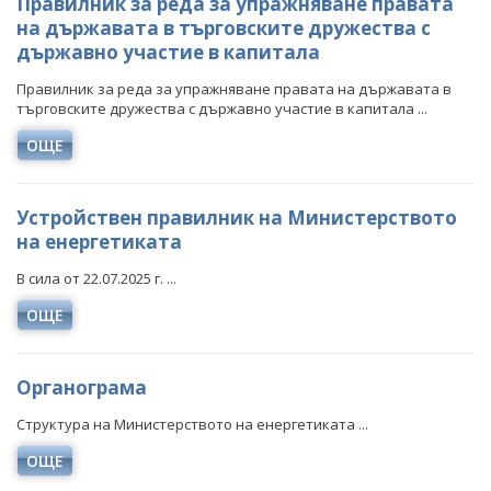
Правилник за реда за упражняване правата
ОДИТЕН КОМИТЕТ
ДИРЕКТИВИ И РЕГЛАМЕНТИ
на държавата в търговските дружества с
държавно участие в капитала
БЮДЖЕТ
НАРЕДБИ
Правилник за реда за упражняване правата на държавата в
ОТКРИТО УПРАВЛЕНИЕ
ПОСТАНОВЛЕНИЯ
търговските дружества с държавно участие в капитала ...
ЗАЩИТА НА ЛИЧНИТЕ ДАННИ
ПРАВИЛНИЦИ
ОЩЕ
КАРИЕРИ
ЗАПОВЕДИ И АКТОВЕ
Устройствен правилник на Министерството
ОБЯВИ ЗА КОНКУРСИ
ВРЪЗКИ
на енергетиката
РЕЗУЛТАТИ ОТ КОНКУРСИТЕ
ИНСТИТУЦИИ
БГ ПРЕДСЕДАТЕЛСТВО НА СЪВЕТА НА ЕС
В сила от 22.07.2025 г. ...
КОНКУРСИ ЗА ИЗБОР НА РЪКОВОДНИ ОРГАНИ НА
ОЩЕ
ВТОРОСТЕПЕННИ РАЗПОРЕДИТЕЛИ
ЕНЕРГИЙНИТЕ ДРУЖЕСТВА
ДРУЖЕСТВА С ДЪРЖАВНО УЧАСТИЕ
РЕЗУЛТАТИ ОТ КОНКУРСИ ЗА ИЗБОР НА РЪКОВОДНИ
Органограма
ОРГАНИ НА ЕНЕРГИЙНИТЕ ДРУЖЕСТВА
БИЗНЕС ОРГАНИЗАЦИИ
Структура на Министерството на енергетиката ...
СТУДЕНТСКИ СТАЖОВЕ В ДЪРЖАВНАТА
АДМИНИСТРАЦИЯ
ОЩЕ