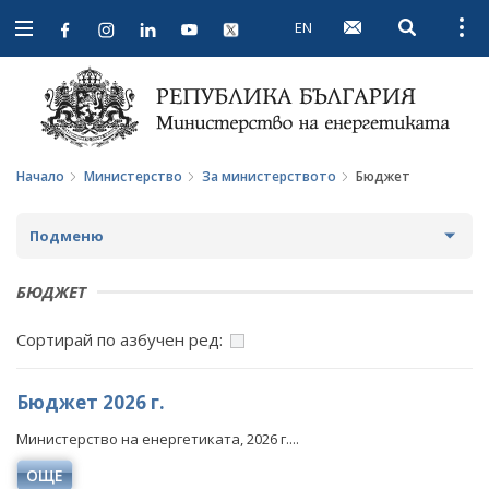
EN
Open searc
Open
Open
navigation
Начало
Министерство
За министерството
Бюджет
Подменю
ЗА МИНИСТЕРСТВОТО
БЮДЖЕТ
ЗА НАС
Сортирай по азбучен ред:
МИСИЯ И ЦЕЛИ
Бюджет 2026 г.
ИСТОРИЯ
Министерство на енергетиката, 2026 г....
СТРУКТУРА
ОЩЕ