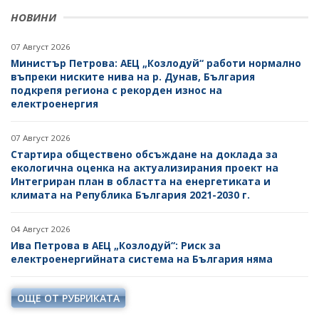
НОВИНИ
ПРАВИЛНИЦИ
БИЗНЕС ОРГАНИЗАЦИИ
07 Август 2026
ЗАПОВЕДИ И АКТОВЕ
Министър Петрова: АЕЦ „Козлодуй“ работи нормално
въпреки ниските нива на р. Дунав, България
подкрепя региона с рекорден износ на
електроенергия
07 Август 2026
Стартира обществено обсъждане на доклада за
екологична оценка на актуализирания проект на
Интегриран план в областта на енергетиката и
климата на Република България 2021-2030 г.
04 Август 2026
Ива Петрова в АЕЦ „Козлодуй“: Риск за
електроенергийната система на България няма
ОЩЕ ОТ РУБРИКАТА