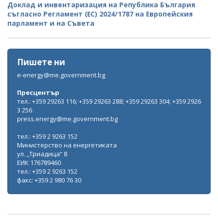
Доклад и инвентаризация на Република България
съгласно Регламент (ЕС) 2024/1787 на Европейския
парламент и на Съвета
Пишете ни
e-energy@me.government.bg
Пресцентър
тел.: +359 29263 116; +359 29263 288; +359 29263 304; +359 2926
3 256
press.energy@me.government.bg
тел.: +359 2 9263 152
Министерство на енергетиката
ул. „Триадица“ 8
ЕИК 176789460
тел.: +359 2 9263 152
факс: +359 2 980 76 30