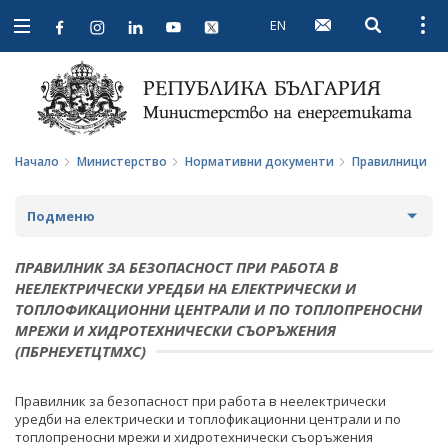
EN
Open searc
Open
Open
navigation
Начало
Министерство
Нормативни документи
Правилници
Подменю
ЗА МИНИСТЕРСТВОТО
ПРАВИЛНИК ЗА БЕЗОПАСНОСТ ПРИ РАБОТА В
НЕЕЛЕКТРИЧЕСКИ УРЕДБИ НА ЕЛЕКТРИЧЕСКИ И
ЗА НАС
МИНИСТЪР
ТОПЛОФИКАЦИОННИ ЦЕНТРАЛИ И ПО ТОПЛОПРЕНОСНИ
МРЕЖИ И ХИДРОТЕХНИЧЕСКИ СЪОРЪЖЕНИЯ
МИСИЯ И ЦЕЛИ
ПОЛИТИЧЕСКИ КАБИНЕТ
(ПБРНЕУЕТЦТМХС)
ИСТОРИЯ
НОРМАТИВНИ ДОКУМЕНТИ
Правилник за безопасност при работа в неелектрически
СТРУКТУРА
уредби на електрически и топлофикационни централи и по
ЗАКОНИ
топлопреносни мрежи и хидротехнически съоръжения