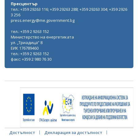
Пресцентър
тел.: +359 29263 116; +359 29263 288; +359 29263 304; +359 2926
3 256
press.energy@me.government.bg
тел.: +359 2 9263 152
Министерство на енергетиката
ул. „Триадица“ 8
ЕИК 176789460
тел.: +359 2 9263 152
факс: +359 2 980 76 30
Достъпност
Декларация за достъпност