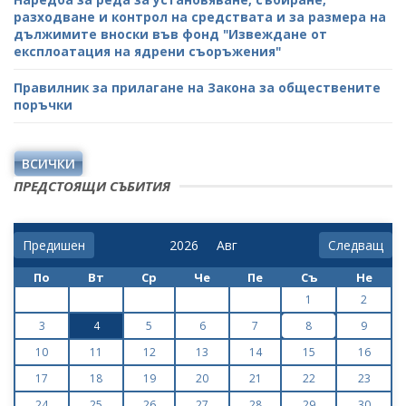
разходване и контрол на средствата и за размера на
дължимите вноски във фонд "Извеждане от
експлоатация на ядрени съоръжения"
Правилник за прилагане на Закона за обществените
поръчки
ВСИЧКИ
ПРЕДСТОЯЩИ СЪБИТИЯ
Предишен
Следващ
По
Вт
Ср
Че
Пе
Съ
Не
1
2
3
4
5
6
7
8
9
10
11
12
13
14
15
16
17
18
19
20
21
22
23
24
25
26
27
28
29
30