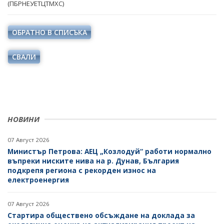
(ПБРНЕУЕТЦТМХС)
ОДИТЕН КОМИТЕТ
ДИРЕКТИВИ И РЕГЛАМЕНТИ
БЮДЖЕТ
НАРЕДБИ
ОБРАТНО В СПИСЪКА
ОТКРИТО УПРАВЛЕНИЕ
ПОСТАНОВЛЕНИЯ
СВАЛИ
ЗАЩИТА НА ЛИЧНИТЕ ДАННИ
ПРАВИЛНИЦИ
КАРИЕРИ
ЗАПОВЕДИ И АКТОВЕ
ОБЯВИ ЗА КОНКУРСИ
ВРЪЗКИ
НОВИНИ
РЕЗУЛТАТИ ОТ КОНКУРСИТЕ
ИНСТИТУЦИИ
БГ ПРЕДСЕДАТЕЛСТВО НА СЪВЕТА НА ЕС
КОНКУРСИ ЗА ИЗБОР НА РЪКОВОДНИ ОРГАНИ НА
07 Август 2026
ЕНЕРГИЙНИТЕ ДРУЖЕСТВА
ВТОРОСТЕПЕННИ РАЗПОРЕДИТЕЛИ
Министър Петрова: АЕЦ „Козлодуй“ работи нормално
въпреки ниските нива на р. Дунав, България
РЕЗУЛТАТИ ОТ КОНКУРСИ ЗА ИЗБОР НА РЪКОВОДНИ
подкрепя региона с рекорден износ на
ДРУЖЕСТВА С ДЪРЖАВНО УЧАСТИЕ
ОРГАНИ НА ЕНЕРГИЙНИТЕ ДРУЖЕСТВА
електроенергия
БИЗНЕС ОРГАНИЗАЦИИ
СТУДЕНТСКИ СТАЖОВЕ В ДЪРЖАВНАТА
07 Август 2026
АДМИНИСТРАЦИЯ
Стартира обществено обсъждане на доклада за