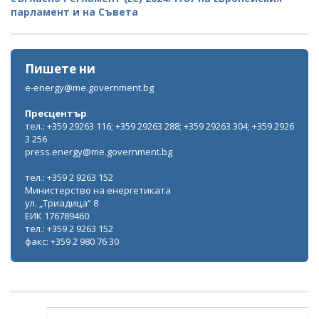
парламент и на Съвета
Пишете ни
e-energy@me.government.bg
Пресцентър
тел.: +359 29263 116; +359 29263 288; +359 29263 304; +359 2926
3 256
press.energy@me.government.bg
тел.: +359 2 9263 152
Министерство на енергетиката
ул. „Триадица“ 8
ЕИК 176789460
тел.: +359 2 9263 152
факс: +359 2 980 76 30