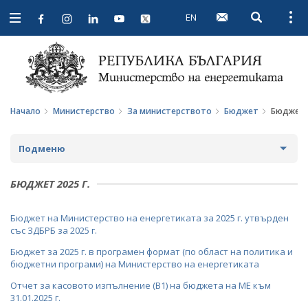
EN
Open searc
Open
Open
navigation
Начало
Министерство
За министерството
Бюджет
Бюджет 2
Подменю
ЗА МИНИСТЕРСТВОТО
БЮДЖЕТ 2025 Г.
ЗА НАС
Бюджет на Министерство на енергетиката за 2025 г. утвърден
със ЗДБРБ за 2025 г.
МИСИЯ И ЦЕЛИ
Бюджет за 2025 г. в програмен формат (по област на политика и
бюджетни програми) на Министерство на енергетиката
ИСТОРИЯ
Отчет за касовото изпълнение (В1) на бюджета на МЕ към
СТРУКТУРА
31.01.2025 г.