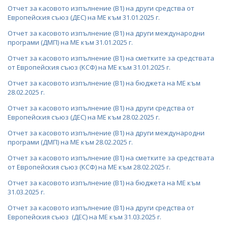
ОДИТЕН КОМИТЕТ
Отчет за касовото изпълнение (В1) на други средства от
Европейския съюз (ДЕС) на МЕ към 31.01.2025 г.
БЮДЖЕТ
Отчет за касовото изпълнение (В1) на други международни
програми (ДМП) на МЕ към 31.01.2025 г.
ОТКРИТО УПРАВЛЕНИЕ
Отчет за касовото изпълнение (В1) на сметките за средствата
от Европейския съюз (КСФ) на МЕ към 31.01.2025 г.
ЗАЩИТА НА ЛИЧНИТЕ ДАННИ
Отчет за касовото изпълнение (В1) на бюджета на МЕ към
28.02.2025 г.
КАРИЕРИ
Отчет за касовото изпълнение (В1) на други средства от
ОБЯВИ ЗА КОНКУРСИ
МИНИСТЪР
Европейския съюз (ДЕС) на МЕ към 28.02.2025 г.
РЕЗУЛТАТИ ОТ КОНКУРСИТЕ
Отчет за касовото изпълнение (В1) на други международни
ПОЛИТИЧЕСКИ КАБИНЕТ
програми (ДМП) на МЕ към 28.02.2025 г.
КОНКУРСИ ЗА ИЗБОР НА РЪКОВОДНИ ОРГАНИ НА
НОРМАТИВНИ ДОКУМЕНТИ
Отчет за касовото изпълнение (В1) на сметките за средствата
ЕНЕРГИЙНИТЕ ДРУЖЕСТВА
от Европейския съюз (КСФ) на МЕ към 28.02.2025 г.
ЗАКОНИ
ВРЪЗКИ
РЕЗУЛТАТИ ОТ КОНКУРСИ ЗА ИЗБОР НА
Отчет за касовото изпълнение (В1) на бюджета на МЕ към
РЪКОВОДНИ ОРГАНИ НА ЕНЕРГИЙНИТЕ ДРУЖЕСТВА
31.03.2025 г.
ДИРЕКТИВИ И РЕГЛАМЕНТИ
ИНСТИТУЦИИ
БГ ПРЕДСЕДАТЕЛСТВО НА СЪВЕТА НА ЕС
Отчет за касовото изпълнение (В1) на други средства от
СТУДЕНТСКИ СТАЖОВЕ В ДЪРЖАВНАТА
НАРЕДБИ
ВТОРОСТЕПЕННИ РАЗПОРЕДИТЕЛИ
Европейския съюз (ДЕС) на МЕ към 31.03.2025 г.
АДМИНИСТРАЦИЯ