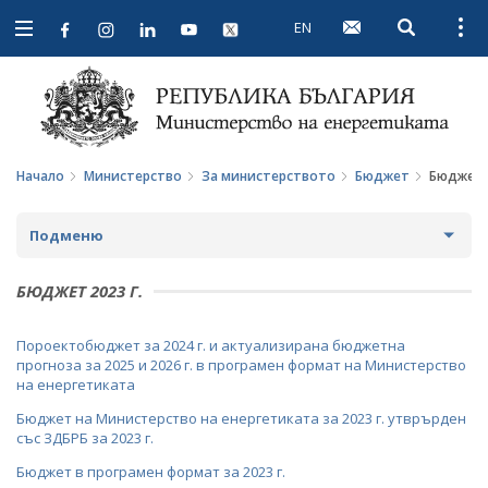
EN
Open searc
Open
Open
navigation
Начало
Министерство
За министерството
Бюджет
Бюджет 2
Подменю
ЗА МИНИСТЕРСТВОТО
БЮДЖЕТ 2023 Г.
ЗА НАС
Пороектобюджет за 2024 г. и актуализирана бюджетна
прогноза за 2025 и 2026 г. в програмен формат на Министерство
МИСИЯ И ЦЕЛИ
на енергетиката
Бюджет на Министерство на енергетиката за 2023 г. утврърден
ИСТОРИЯ
със ЗДБРБ за 2023 г.
СТРУКТУРА
Бюджет в програмен формат за 2023 г.