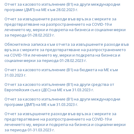
ПОСТАНОВЛЕНИЯ
ДРУЖЕСТВА С ДЪРЖАВНО УЧАСТИЕ
Отчет за касовото изпълнение (В1) на други международни
програми (ДМП) на МЕ към 28.02.2023 г.
ПРАВИЛНИЦИ
БИЗНЕС ОРГАНИЗАЦИИ
Отчет за извършените разходи във връзка с мерките за
предотвратяване на разпространението на COVID-19 и
ЗАПОВЕДИ И АКТОВЕ
лечението му, мерки и подкрепа на бизнеса и социални мерки
за периода 01-28.02.2023 г.
Обяснителна записка към отчета за извършените разходи във
връзка с мерките за предотвратяване на разпространението
на COVID-19 и лечението му, мерки и подкрепа на бизнеса и
социални мерки за периода 01-28.02.2023 г.
Отчет за касовото изпълнение (В1) на бюджета на МЕ към
31.03.2023 г.
Отчет за касовото изпълнение (В1) на други средства от
Европейския съюз (ДЕС) на МЕ към 31.03.2023 г.
Отчет за касовото изпълнение (В1) на други международни
програми (ДМП) на МЕ към 31.03.2023 г.
Отчет за извършените разходи във връзка с мерките за
предотвратяване на разпространението на COVID-19 и
лечението му, мерки и подкрепа на бизнеса и социални мерки
за периода 01-31.03.2023 г.