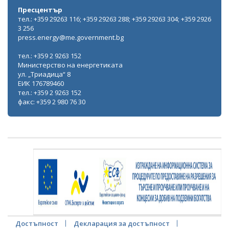
Пресцентър
тел.: +359 29263 116; +359 29263 288; +359 29263 304; +359 2926
3 256
press.energy@me.government.bg
тел.: +359 2 9263 152
Министерство на енергетиката
ул. „Триадица“ 8
ЕИК 176789460
тел.: +359 2 9263 152
факс: +359 2 980 76 30
Достъпност
Декларация за достъпност