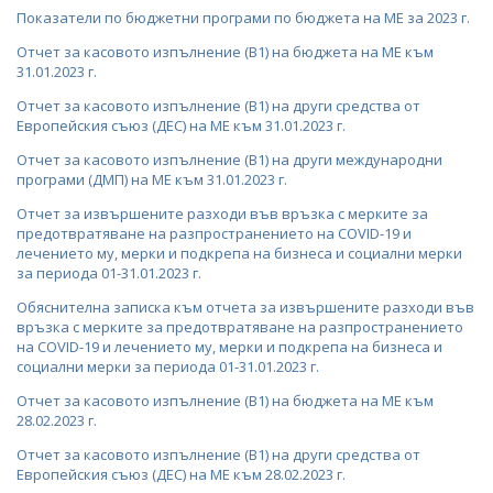
ОДИТЕН КОМИТЕТ
Показатели по бюджетни програми по бюджета на МЕ за 2023 г.
Отчет за касовото изпълнение (В1) на бюджета на МЕ към
БЮДЖЕТ
31.01.2023 г.
Отчет за касовото изпълнение (В1) на други средства от
ОТКРИТО УПРАВЛЕНИЕ
Европейския съюз (ДЕС) на МЕ към 31.01.2023 г.
ЗАЩИТА НА ЛИЧНИТЕ ДАННИ
Отчет за касовото изпълнение (В1) на други международни
програми (ДМП) на МЕ към 31.01.2023 г.
КАРИЕРИ
Отчет за извършените разходи във връзка с мерките за
предотвратяване на разпространението на COVID-19 и
ОБЯВИ ЗА КОНКУРСИ
МИНИСТЪР
лечението му, мерки и подкрепа на бизнеса и социални мерки
за периода 01-31.01.2023 г.
РЕЗУЛТАТИ ОТ КОНКУРСИТЕ
ПОЛИТИЧЕСКИ КАБИНЕТ
Обяснителна записка към отчета за извършените разходи във
КОНКУРСИ ЗА ИЗБОР НА РЪКОВОДНИ ОРГАНИ НА
връзка с мерките за предотвратяване на разпространението
НОРМАТИВНИ ДОКУМЕНТИ
на COVID-19 и лечението му, мерки и подкрепа на бизнеса и
ЕНЕРГИЙНИТЕ ДРУЖЕСТВА
социални мерки за периода 01-31.01.2023 г.
ЗАКОНИ
ВРЪЗКИ
РЕЗУЛТАТИ ОТ КОНКУРСИ ЗА ИЗБОР НА
Отчет за касовото изпълнение (В1) на бюджета на МЕ към
РЪКОВОДНИ ОРГАНИ НА ЕНЕРГИЙНИТЕ ДРУЖЕСТВА
ДИРЕКТИВИ И РЕГЛАМЕНТИ
ИНСТИТУЦИИ
БГ ПРЕДСЕДАТЕЛСТВО НА СЪВЕТА НА ЕС
28.02.2023 г.
СТУДЕНТСКИ СТАЖОВЕ В ДЪРЖАВНАТА
Отчет за касовото изпълнение (В1) на други средства от
НАРЕДБИ
ВТОРОСТЕПЕННИ РАЗПОРЕДИТЕЛИ
Европейския съюз (ДЕС) на МЕ към 28.02.2023 г.
АДМИНИСТРАЦИЯ