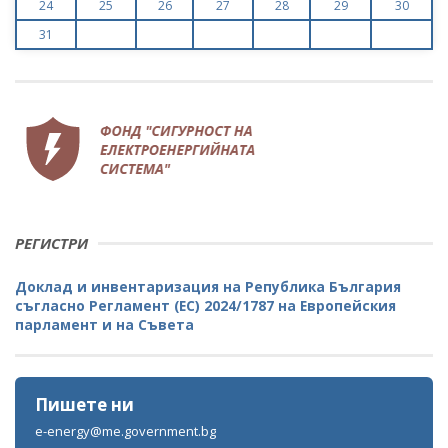
24
25
26
27
28
29
30
31
РЕГИСТРИ
Доклад и инвентаризация на Република България
съгласно Регламент (ЕС) 2024/1787 на Европейския
парламент и на Съвета
Пишете ни
e-energy@me.government.bg