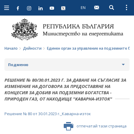
EN
Open searc
Open
Open
navigation
Начало
Дейности
Единен орган за управление на подземните бо
Подменю
СТРАТЕГИИ И ПОЛИТИКИ
РЕШЕНИЕ № 80/30.01.2023 Г. ЗА ДАВАНЕ НА СЪГЛАСИЕ ЗА
ИЗМЕНЕНИЕ НА ДОГОВОРА ЗА ПРЕДОСТАВЯНЕ НА
СТАТИСТИКА И АНАЛИЗИ
КОНЦЕСИЯ ЗА ДОБИВ НА ПОДЗЕМНИ БОГАТСТВА -
ПРИРОДЕН ГАЗ, ОТ НАХОДИЩЕ "КАВАРНА-ИЗТОК"
ОБЩЕСТВЕН СЪВЕТ ПО ЕНЕРГЕТИКА
ЗА ОБЩЕСТВЕНИЯ СЪВЕТ
Решение № 80 от 30.01.2023 г._Каварна-изток
ЕНЕРГИЙНИ ПРОЕКТИ
ПРОТОКОЛИ И ДРУГИ МАТЕРИАЛИ ОТ ЗАСЕДАНИЯТА
МЕЖДУНАРОДЕН ФОНД "КОЗЛОДУЙ"
ПРОГРАМА "ЕНЕРГИЙНА ЕФЕКТИВНОСТ И
отпечатай тази страница
НА СЪВЕТА
ВЪЗОБНОВЯЕМА ЕНЕРГИЯ"