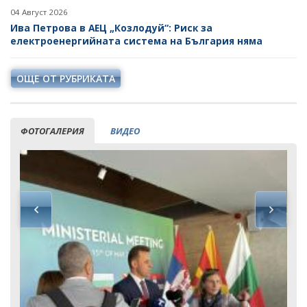
НЕФТ И ПРИРОДЕН ГАЗ
04 Август 2026
Ива Петрова в АЕЦ „Козлодуй“: Риск за
електроенергийната система на България няма
ТВЪРДИ ГОРИВА
СТРОИТЕЛНИ МАТЕРИАЛИ
ОЩЕ ОТ РУБРИКАТА
СКАЛНООБЛИЦОВЪЧНИ МАТЕРИАЛИ
МИННИ ОТПАДЪЦИ
ФОТОГАЛЕРИЯ
ВИДЕО
ИНИЦИАТИВА НА ЕВРОПЕЙСКАТА КОМИСИЯ ЗА
СУРОВИНИТЕ
ИНИЦИАТИВА НА ЕВРОПЕЙСКАТА КОМИСИЯ ЗА
ВЪГЛЕРОДЕН ДИОКСИД В ГЕОЛОЖКИ ФОРМАЦИИ
СЪГЛАСУВАНИ ЦЯЛОСТНИ ПРОЕКТИ ЗА ДОБИВ
ПРОЕКТИ
ПРЕКРАТЕНИ ПРОЦЕДУРИ