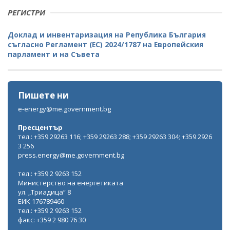
РЕГИСТРИ
Доклад и инвентаризация на Република България
съгласно Регламент (ЕС) 2024/1787 на Европейския
парламент и на Съвета
Пишете ни
e-energy@me.government.bg
Пресцентър
тел.: +359 29263 116; +359 29263 288; +359 29263 304; +359 2926
3 256
press.energy@me.government.bg
тел.: +359 2 9263 152
Министерство на енергетиката
ул. „Триадица“ 8
ЕИК 176789460
тел.: +359 2 9263 152
факс: +359 2 980 76 30