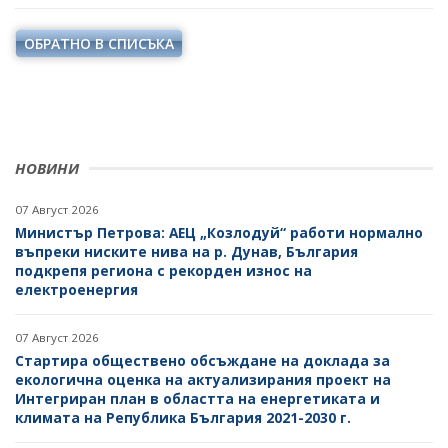
ПРОЕКТИ ОТ ОБЩ ИНТЕРЕС
РАЗСЕКРЕТЕНИ ДОГОВОРИ В ЕНЕРГЕТИКАТА
ЕНЕРГИЙНА ЕФЕКТИВНОСТ
ОБРАТНО В СПИСЪКА
ДРУГИ ЗНАЧИМИ ПРОЕКТИ
ПРЯКО ИЗЛЪЧВАНЕ НА ЗАСЕДАНИЯТА НА
ВЪЗОБНОВЯЕМИ ЕНЕРГИЙНИ ИЗТОЧНИЦИ
ОБЩЕСТВЕНИЯ СЪВЕТ ПО ЕНЕРГЕТИКА
ХЪБ "ЕНЕРГИЙНИ ОБЩНОСТИ"
ХЪБ "ЕНЕРГИЙНИ ОБЩНОСТИ"
ГЕОТЕРМАЛНА ЛАБОРАТОРИЯ
НОВИНИ
ГЕОТЕРМАЛНА ЛАБОРАТОРИЯ
ЕНЕРГИЕН ПАЗАР
07 Август 2026
КРИТИЧНА ЕНЕРГИЙНА ИНФРАСТРУКТУРА
Министър Петрова: АЕЦ „Козлодуй“ работи нормално
въпреки ниските нива на р. Дунав, България
ЕДИНЕН ОРГАН ЗА УПРАВЛЕНИЕ НА ПОДЗЕМНИТЕ
подкрепя региона с рекорден износ на
БОГАТСТВА
електроенергия
ДЕЙНОСТ
07 Август 2026
Стартира обществено обсъждане на доклада за
МЕТАЛНИ ПОЛЕЗНИ ИЗКОПАЕМИ
екологична оценка на актуализирания проект на
Интегриран план в областта на енергетиката и
НЕМЕТАЛНИ ПОЛЕЗНИ ИЗКОПАЕМИ -
климата на Република България 2021-2030 г.
ИНДУСТРИАЛНИ МИНЕРАЛИ