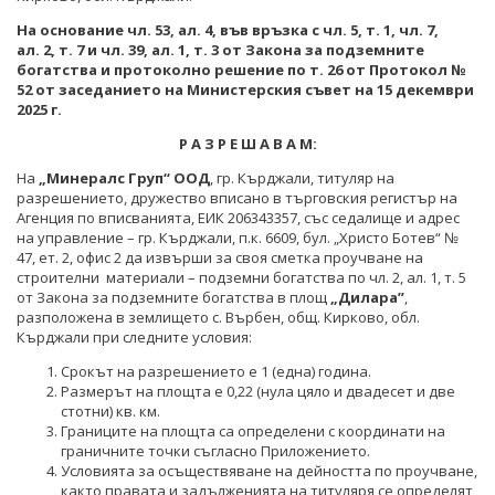
ПРОЕКТИ ОТ ОБЩ ИНТЕРЕС
На основание чл. 53, ал. 4, във връзка с чл. 5, т. 1, чл. 7,
РАЗСЕКРЕТЕНИ ДОГОВОРИ В ЕНЕРГЕТИКАТА
ЕНЕРГИЙНА ЕФЕКТИВНОСТ
ал. 2, т. 7 и чл. 39, ал. 1, т. 3 от Закона за подземните
ДРУГИ ЗНАЧИМИ ПРОЕКТИ
богатства и протоколно решение по т. 26 от Протокол №
ПРЯКО ИЗЛЪЧВАНЕ НА ЗАСЕДАНИЯТА НА
ВЪЗОБНОВЯЕМИ ЕНЕРГИЙНИ ИЗТОЧНИЦИ
52 от заседанието на Министерския съвет на 15 декември
ОБЩЕСТВЕНИЯ СЪВЕТ ПО ЕНЕРГЕТИКА
202
5
г.
ХЪБ "ЕНЕРГИЙНИ ОБЩНОСТИ"
Р А З Р Е Ш А В А М:
ХЪБ "ЕНЕРГИЙНИ ОБЩНОСТИ"
ГЕОТЕРМАЛНА ЛАБОРАТОРИЯ
На
„Минералс Груп“ ООД
, гр. Кърджали, титуляр на
разрешението, дружество вписано в търговския регистър на
ГЕОТЕРМАЛНА ЛАБОРАТОРИЯ
ЕНЕРГИЕН ПАЗАР
Агенция по вписванията, ЕИК 206343357, със седалище и адрес
на управление – гр. Кърджали, п.к. 6609, бул. „Христо Ботев“ №
КРИТИЧНА ЕНЕРГИЙНА ИНФРАСТРУКТУРА
47, ет. 2, офис 2 да извърши за своя сметка проучване на
строителни материали – подземни богатства по чл. 2, ал. 1, т. 5
ЕДИНЕН ОРГАН ЗА УПРАВЛЕНИЕ НА ПОДЗЕМНИТЕ
от Закона за подземните богатства в площ
„Дилара”
,
БОГАТСТВА
разположена в землището с. Върбен, общ. Кирково, обл.
Кърджали при следните условия:
ДЕЙНОСТ
Срокът на разрешението е 1 (една) година.
Размерът на площта е 0,22 (нула цяло и двадесет и две
МЕТАЛНИ ПОЛЕЗНИ ИЗКОПАЕМИ
стотни) кв. км.
Границите на площта са определени с координати на
НЕМЕТАЛНИ ПОЛЕЗНИ ИЗКОПАЕМИ -
граничните точки съгласно Приложението.
ИНДУСТРИАЛНИ МИНЕРАЛИ
Условията за осъществяване на дейността по проучване,
както правата и задълженията на титуляря се определят