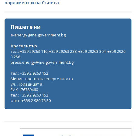
парламент и на Съвета
Пишете ни
e-energy@me.government.bg
Пресцентър
тел.: +359 29263 116; +359 29263 288; +359 29263 304; +359 2926
3 256
press.energy@me.government.bg
тел.: +359 2 9263 152
Министерство на енергетиката
ул. „Триадица“ 8
ЕИК 176789460
тел.: +359 2 9263 152
факс: +359 2 980 76 30