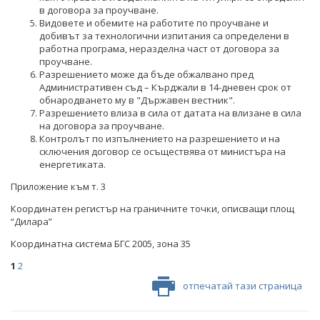
НЕФТ И ПРИРОДЕН ГАЗ
в договора за проучване.
Видовете и обемите на работите по проучване и
добивът за технологични изпитания са определени в
ТВЪРДИ ГОРИВА
работна програма, неразделна част от договора за
проучване.
СТРОИТЕЛНИ МАТЕРИАЛИ
Разрешението може да бъде обжалвано пред
Административен съд – Кърджали в 14-дневен срок от
обнародването му в "Държавен вестник".
СКАЛНООБЛИЦОВЪЧНИ МАТЕРИАЛИ
Разрешението влиза в сила от датата на влизане в сила
на договора за проучване.
МИННИ ОТПАДЪЦИ
Контролът по изпълнението на разрешението и на
сключения договор се осъществява от министъра на
ИНИЦИАТИВА НА ЕВРОПЕЙСКАТА КОМИСИЯ ЗА
енергетиката.
СУРОВИНИТЕ
Приложение към т. 3
ИНИЦИАТИВА НА ЕВРОПЕЙСКАТА КОМИСИЯ ЗА
Координатен регистър на граничните точки, описващи площ
ВЪГЛЕРОДЕН ДИОКСИД В ГЕОЛОЖКИ ФОРМАЦИИ
“Дилара”
СЪГЛАСУВАНИ ЦЯЛОСТНИ ПРОЕКТИ ЗА ДОБИВ
Координатна система БГС 2005, зона 35
1
2
ПРОЕКТИ
отпечатай тази страница
ПРЕКРАТЕНИ ПРОЦЕДУРИ