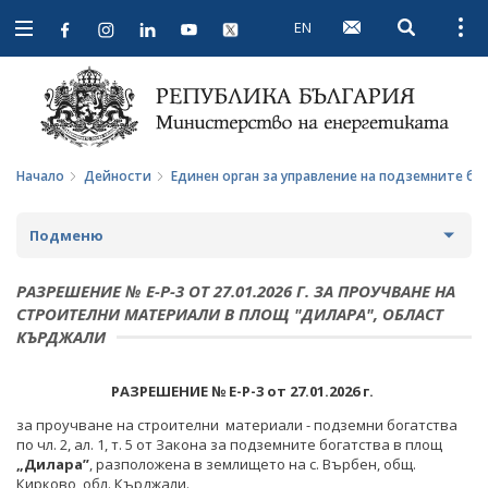
EN
Open searc
Open
Open
navigation
Начало
Дейности
Единен орган за управление на подземните бо
Подменю
СТРАТЕГИИ И ПОЛИТИКИ
РАЗРЕШЕНИЕ № Е-Р-3 ОТ 27.01.2026 Г. ЗА ПРОУЧВАНЕ НА
СТРОИТЕЛНИ МАТЕРИАЛИ В ПЛОЩ "ДИЛАРА", ОБЛАСТ
СТАТИСТИКА И АНАЛИЗИ
КЪРДЖАЛИ
ОБЩЕСТВЕН СЪВЕТ ПО ЕНЕРГЕТИКА
РАЗРЕШЕНИЕ № Е-Р-3
от 27.01.2026 г.
ЗА ОБЩЕСТВЕНИЯ СЪВЕТ
ЕНЕРГИЙНИ ПРОЕКТИ
за проучване на строителни материали - подземни богатства
по чл. 2, ал. 1, т. 5 от Закона за подземните богатства в площ
ПРОТОКОЛИ И ДРУГИ МАТЕРИАЛИ ОТ ЗАСЕДАНИЯТА
МЕЖДУНАРОДЕН ФОНД "КОЗЛОДУЙ"
ПРОГРАМА "ЕНЕРГИЙНА ЕФЕКТИВНОСТ И
„Дилара”
, разположена в землището на с. Върбен, общ.
НА СЪВЕТА
ВЪЗОБНОВЯЕМА ЕНЕРГИЯ"
Кирково, обл. Кърджали.