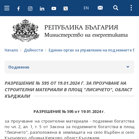
EN
Open searc
Open
Open
navigation
Начало
Дейности
Единен орган за управление на подземните бо
Подменю
СТРАТЕГИИ И ПОЛИТИКИ
РАЗРЕШЕНИЕ № 595 ОТ 19.01.2024 Г. ЗА ПРОУЧВАНЕ НА
СТРОИТЕЛНИ МАТЕРИАЛИ В ПЛОЩ "ЛИСИЧЕТО", ОБЛАСТ
СТАТИСТИКА И АНАЛИЗИ
КЪРДЖАЛИ
ОБЩЕСТВЕН СЪВЕТ ПО ЕНЕРГЕТИКА
РАЗРЕШЕНИЕ №
595
от
19.01.2024
г.
ЗА ОБЩЕСТВЕНИЯ СЪВЕТ
ЕНЕРГИЙНИ ПРОЕКТИ
за проучване на строителни материали - подземни богатства
по чл. 2, ал. 1, т. 5 от Закона за подземните богатства в площ
ПРОТОКОЛИ И ДРУГИ МАТЕРИАЛИ ОТ ЗАСЕДАНИЯТА
МЕЖДУНАРОДЕН ФОНД "КОЗЛОДУЙ"
ПРОГРАМА "ЕНЕРГИЙНА ЕФЕКТИВНОСТ И
"Лисичето", разположена в землищата на село Върбен и село
НА СЪВЕТА
ВЪЗОБНОВЯЕМА ЕНЕРГИЯ"
Кърчовско, община Кирково, област Кърджали.