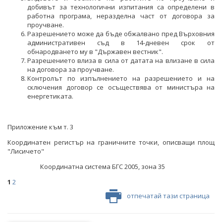
НЕФТ И ПРИРОДЕН ГАЗ
добивът за технологични изпитания са определени в
работна програма, неразделна част от договора за
проучване.
ТВЪРДИ ГОРИВА
Разрешението може да бъде обжалвано пред Върховния
административен съд в 14-дневен срок от
СТРОИТЕЛНИ МАТЕРИАЛИ
обнародването му в "Държавен вестник".
Разрешението влиза в сила от датата на влизане в сила
на договора за проучване.
СКАЛНООБЛИЦОВЪЧНИ МАТЕРИАЛИ
Контролът по изпълнението на разрешението и на
сключения договор се осъществява от министъра на
МИННИ ОТПАДЪЦИ
енергетиката.
ИНИЦИАТИВА НА ЕВРОПЕЙСКАТА КОМИСИЯ ЗА
СУРОВИНИТЕ
Приложение към т. 3
ИНИЦИАТИВА НА ЕВРОПЕЙСКАТА КОМИСИЯ ЗА
Координатен регистър на граничните точки, описващи площ
ВЪГЛЕРОДЕН ДИОКСИД В ГЕОЛОЖКИ ФОРМАЦИИ
"Лисичето"
СЪГЛАСУВАНИ ЦЯЛОСТНИ ПРОЕКТИ ЗА ДОБИВ
Координатна система БГС 2005, зона 35
1
2
ПРОЕКТИ
отпечатай тази страница
ПРЕКРАТЕНИ ПРОЦЕДУРИ