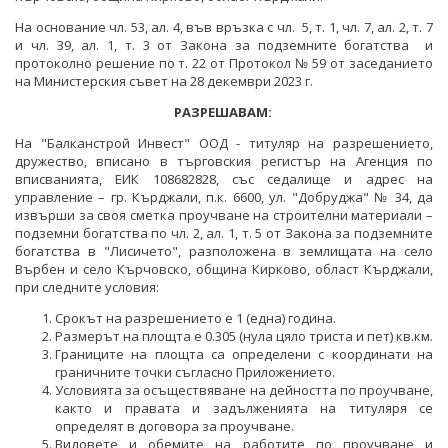
ПРОЕКТИ ОТ ОБЩ ИНТЕРЕС
На основание чл. 53, ал. 4, във връзка с чл. 5, т. 1, чл. 7, ал. 2, т. 7
РАЗСЕКРЕТЕНИ ДОГОВОРИ В ЕНЕРГЕТИКАТА
ЕНЕРГИЙНА ЕФЕКТИВНОСТ
и чл. 39, ал. 1, т. 3 от Закона за подземните богатства и
ДРУГИ ЗНАЧИМИ ПРОЕКТИ
протоколно решение по т. 22 от Протокол № 59 от заседанието
ПРЯКО ИЗЛЪЧВАНЕ НА ЗАСЕДАНИЯТА НА
ВЪЗОБНОВЯЕМИ ЕНЕРГИЙНИ ИЗТОЧНИЦИ
на Министерския съвет на 28 декември 2023 г.
ОБЩЕСТВЕНИЯ СЪВЕТ ПО ЕНЕРГЕТИКА
ХЪБ "ЕНЕРГИЙНИ ОБЩНОСТИ"
РАЗРЕШАВАМ:
На "Балканстрой Инвест" ООД - титуляр на разрешението,
ХЪБ "ЕНЕРГИЙНИ ОБЩНОСТИ"
ГЕОТЕРМАЛНА ЛАБОРАТОРИЯ
дружество, вписано в търговския регистър на Агенция по
вписванията, ЕИК 108682828, със седалище и адрес на
ГЕОТЕРМАЛНА ЛАБОРАТОРИЯ
ЕНЕРГИЕН ПАЗАР
управление – гр. Кърджали, п.к. 6600, ул. "Добруджа" № 34, да
извърши за своя сметка проучване на строителни материали –
КРИТИЧНА ЕНЕРГИЙНА ИНФРАСТРУКТУРА
подземни богатства по чл. 2, ал. 1, т. 5 от Закона за подземните
богатства в "Лисичето", разположена в землищата на село
ЕДИНЕН ОРГАН ЗА УПРАВЛЕНИЕ НА ПОДЗЕМНИТЕ
Върбен и село Кърчовско, община Кирково, област Кърджали,
БОГАТСТВА
при следните условия:
Срокът на разрешението е 1 (една) година.
ДЕЙНОСТ
Размерът на площта е 0.305 (нула цяло триста и пет) кв.км.
Границите на площта са определени с координати на
МЕТАЛНИ ПОЛЕЗНИ ИЗКОПАЕМИ
граничните точки съгласно Приложението.
Условията за осъществяване на дейността по проучване,
НЕМЕТАЛНИ ПОЛЕЗНИ ИЗКОПАЕМИ -
както и правата и задълженията на титуляря се
ИНДУСТРИАЛНИ МИНЕРАЛИ
определят в договора за проучване.
Видовете и обемите на работите по проучване и