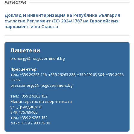
РЕГИСТРИ
Доклад и инвентаризация на Република България
съгласно Регламент (ЕС) 2024/1787 на Европейския
парламент и на Съвета
Пишете ни
e-energy@me.government.bg
Пресцентър
тел.: +359 29263 116; +359 29263 288; +359 29263 304; +359 2926
3 256
press.energy@me.government.bg
тел.: +359 2 9263 152
Министерство на енергетиката
ул. „Триадица“ 8
ЕИК 176789460
тел.: +359 2 9263 152
факс: +359 2 980 76 30