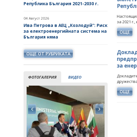
Република България 2021-2030 г.
ИНИЦИАТИВА НА
Републи
ЕВРОПЕЙСКАТА КОМИСИЯ ЗА
ВЪГЛЕРОДЕН ДИОКСИД В
Настоящия
04 Август 2026
ГЕОЛОЖКИ ФОРМАЦИИ
за 2021 г.
Ива Петрова в АЕЦ „Козлодуй“: Риск
за електроенергийната система на
ОЩЕ
СЪГЛАСУВАНИ ЦЯЛОСТНИ
България няма
ПРОЕКТИ ЗА ДОБИВ
ПРОЕКТИ
Доклад
ОЩЕ ОТ РУБРИКАТА
предпр
ПРЕКРАТЕНИ ПРОЦЕДУРИ
за ене
Докладит
ФОТОГАЛЕРИЯ
ВИДЕО
дружества
ОЩЕ