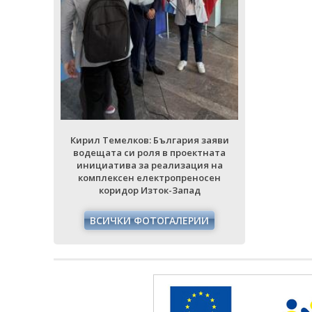
ия заяви
Кирил Тем
ектната
водещата 
ция на
инициати
еносен
комплек
ад
кори
РИИ
ВСИЧ
Кирил Темелков: България заяви
водещата си роля в проектната
инициатива за реализация на
комплексен електропреносен
коридор Изток-Запад
ВСИЧКИ ФОТОГАЛЕРИИ