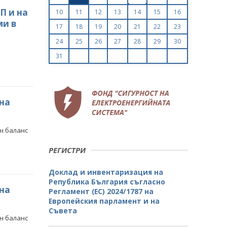
П и на
10
11
12
13
14
15
16
ми в
17
18
19
20
21
22
23
24
25
26
27
28
29
30
31
 на
н баланс
РЕГИСТРИ
Доклад и инвентаризация на
Република България съгласно
 на
Регламент (ЕС) 2024/1787 на
Европейския парламент и на
Съвета
н баланс