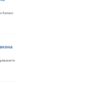
н баланс
и
Закона
еряваните