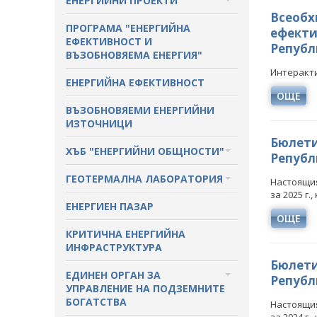
ЕНЕРГИЙНИ ПРОЕКТИ
Всеобх
ПРОТОКОЛИ И ДРУГИ
МЕЖДУНАРОДЕН ФОНД
ПРОГРАМА "ЕНЕРГИЙНА
ефекти
МАТЕРИАЛИ ОТ ЗАСЕДАНИЯТА
"КОЗЛОДУЙ"
ЕФЕКТИВНОСТ И
Републ
НА СЪВЕТА
ВЪЗОБНОВЯЕМА ЕНЕРГИЯ"
ПРОЕКТИ ОТ ОБЩ ИНТЕРЕС
Интеракти
РАЗСЕКРЕТЕНИ ДОГОВОРИ В
ЕНЕРГИЙНА ЕФЕКТИВНОСТ
ЕНЕРГЕТИКАТА
ДРУГИ ЗНАЧИМИ ПРОЕКТИ
ОЩЕ
ВЪЗОБНОВЯЕМИ ЕНЕРГИЙНИ
ПРЯКО ИЗЛЪЧВАНЕ НА
ИЗТОЧНИЦИ
ЗАСЕДАНИЯТА НА
Бюлети
ОБЩЕСТВЕНИЯ СЪВЕТ ПО
ХЪБ "ЕНЕРГИЙНИ ОБЩНОСТИ"
Републи
ЕНЕРГЕТИКА
ХЪБ "ЕНЕРГИЙНИ ОБЩНОСТИ"
ГЕОТЕРМАЛНА ЛАБОРАТОРИЯ
Настоящия
за 2025 г.
ГЕОТЕРМАЛНА ЛАБОРАТОРИЯ
ЕНЕРГИЕН ПАЗАР
ОЩЕ
КРИТИЧНА ЕНЕРГИЙНА
ИНФРАСТРУКТУРА
Бюлети
ЕДИНЕН ОРГАН ЗА
Републи
УПРАВЛЕНИЕ НА ПОДЗЕМНИТЕ
БОГАТСТВА
Настоящия