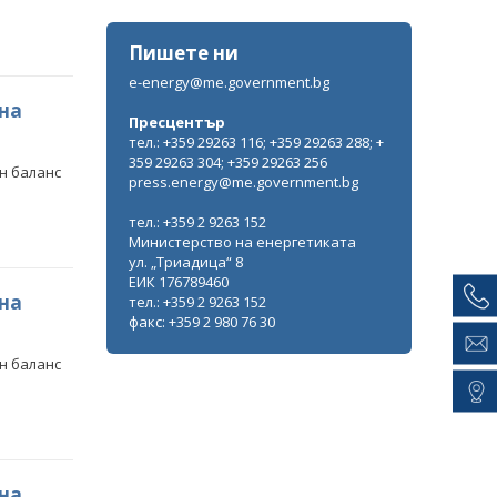
Пишете ни
e-energy@me.government.bg
 на
Пресцентър
тел.: +359 29263 116; +359 29263 288; +
359 29263 304; +359 29263 256
н баланс
press.energy@me.government.bg
тел.: +359 2 9263 152
Министерство на енергетиката
ул. „Триадица“ 8
ЕИК 176789460
 на
тел.: +359 2 9263 152
факс: +359 2 980 76 30
н баланс
 на