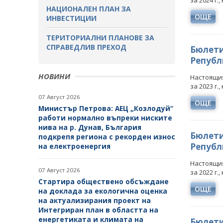
за 2024 г.
ДЕЙНОСТ
НАЦИОНАЛЕН ПЛАН ЗА
ОЩЕ
ИНВЕСТИЦИИ
МЕТАЛНИ ПОЛЕЗНИ ИЗКОПАЕМИ
ТЕРИТОРИАЛНИ ПЛАНОВЕ ЗА
НЕМЕТАЛНИ ПОЛЕЗНИ
СПРАВЕДЛИВ ПРЕХОД
Бюлети
ИЗКОПАЕМИ - ИНДУСТРИАЛНИ
Републи
МИНЕРАЛИ
НОВИНИ
Настоящия
НЕФТ И ПРИРОДЕН ГАЗ
за 2023 г.
07 Август 2026
ОЩЕ
ТВЪРДИ ГОРИВА
Министър Петрова: АЕЦ „Козлодуй“
работи нормално въпреки ниските
СТРОИТЕЛНИ МАТЕРИАЛИ
нива на р. Дунав, България
Бюлети
подкрепя региона с рекорден износ
СКАЛНООБЛИЦОВЪЧНИ
Републи
на електроенергия
МАТЕРИАЛИ
Настоящия
07 Август 2026
МИННИ ОТПАДЪЦИ
за 2022 г.
Стартира обществено обсъждане
ОЩЕ
на доклада за екологична оценка
ИНИЦИАТИВА НА
на актуализирания проект на
ЕВРОПЕЙСКАТА КОМИСИЯ ЗА
Интегриран план в областта на
СУРОВИНИТЕ
енергетиката и климата на
Бюлети