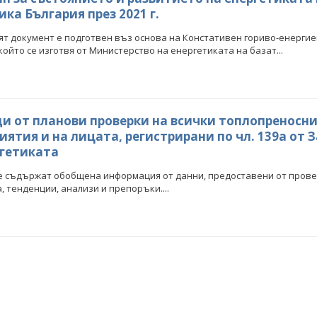
ка България през 2021 г.
т документ е подготвен въз основа на Констативен гориво-енергие
, който се изготвя от Министерство на енергетиката на базат...
и от планови проверки на всички топлопреносн
иятия и на лицата, регистрирани по чл. 139а от 
ргетиката
е съдържат обобщена информация от данни, предоставени от пров
, тенденции, анализи и препоръки....