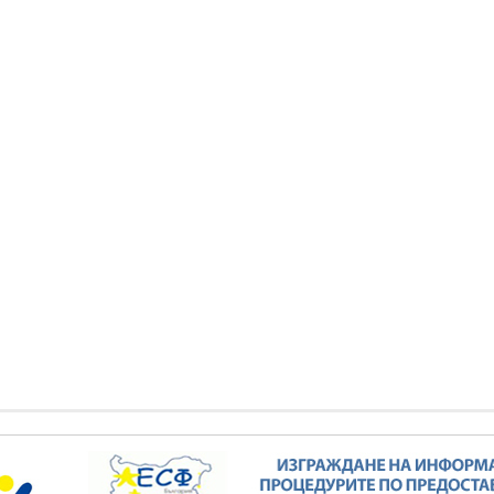
елков: България заяви
Кирил Темелков: България заяви
си роля в проектната
водещата си роля в проектната
ва за реализация на
инициатива за реализация на
сен електропреносен
комплексен електропреносен
дор Изток-Запад
коридор Изток-Запад
КИ ФОТОГАЛЕРИИ
ВСИЧКИ ФОТОГАЛЕРИИ