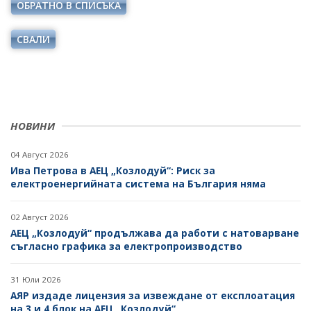
ОБРАТНО В СПИСЪКА
ОДИТЕН КОМИТЕТ
ДИРЕКТИВИ И РЕГЛАМЕНТИ
БЮДЖЕТ
СВАЛИ
НАРЕДБИ
ОТКРИТО УПРАВЛЕНИЕ
ПОСТАНОВЛЕНИЯ
ЗАЩИТА НА ЛИЧНИТЕ ДАННИ
ПРАВИЛНИЦИ
КАРИЕРИ
НОВИНИ
ЗАПОВЕДИ И АКТОВЕ
ОБЯВИ ЗА КОНКУРСИ
04 Август 2026
ВРЪЗКИ
РЕЗУЛТАТИ ОТ КОНКУРСИТЕ
Ива Петрова в АЕЦ „Козлодуй“: Риск за
ИНСТИТУЦИИ
електроенергийната система на България няма
БГ ПРЕДСЕДАТЕЛСТВО НА СЪВЕТА НА ЕС
КОНКУРСИ ЗА ИЗБОР НА РЪКОВОДНИ ОРГАНИ НА
ЕНЕРГИЙНИТЕ ДРУЖЕСТВА
ВТОРОСТЕПЕННИ РАЗПОРЕДИТЕЛИ
02 Август 2026
АЕЦ „Козлодуй“ продължава да работи с натоварване
РЕЗУЛТАТИ ОТ КОНКУРСИ ЗА ИЗБОР НА РЪКОВОДНИ
ДРУЖЕСТВА С ДЪРЖАВНО УЧАСТИЕ
съгласно графика за електропроизводство
ОРГАНИ НА ЕНЕРГИЙНИТЕ ДРУЖЕСТВА
БИЗНЕС ОРГАНИЗАЦИИ
СТУДЕНТСКИ СТАЖОВЕ В ДЪРЖАВНАТА
31 Юли 2026
АДМИНИСТРАЦИЯ
АЯР издаде лицензия за извеждане от експлоатация
на 3 и 4 блок на АЕЦ „Козлодуй“