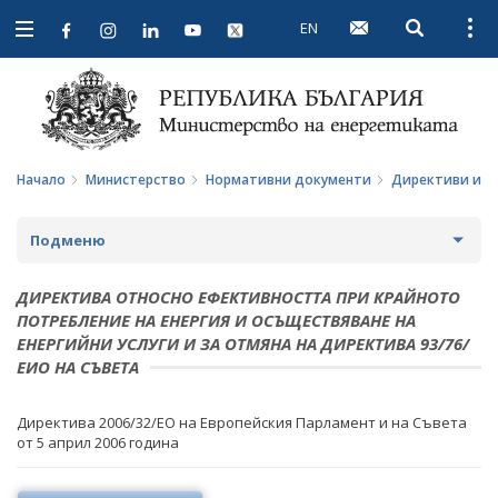
EN
Open searc
Open
Open
navigation
Начало
Министерство
Нормативни документи
Директиви и р
Подменю
ЗА МИНИСТЕРСТВОТО
ДИРЕКТИВА ОТНОСНО ЕФЕКТИВНОСТТА ПРИ КРАЙНОТО
ПОТРЕБЛЕНИЕ НА ЕНЕРГИЯ И ОСЪЩЕСТВЯВАНЕ НА
ЗА НАС
МИНИСТЪР
ЕНЕРГИЙНИ УСЛУГИ И ЗА ОТМЯНА НА ДИРЕКТИВА 93/76/
ЕИО НА СЪВЕТА
МИСИЯ И ЦЕЛИ
ПОЛИТИЧЕСКИ КАБИНЕТ
ИСТОРИЯ
Директива 2006/32/ЕО на Европейския Парламент и на Съвета
НОРМАТИВНИ ДОКУМЕНТИ
от 5 април 2006 година
СТРУКТУРА
ЗАКОНИ