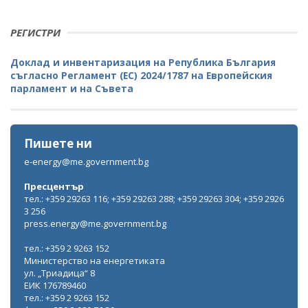
РЕГИСТРИ
Доклад и инвентаризация на Република България
съгласно Регламент (ЕС) 2024/1787 на Европейския
парламент и на Съвета
Пишете ни
e-energy@me.government.bg
Пресцентър
тел.: +359 29263 116; +359 29263 288; +359 29263 304; +359 2926
3 256
press.energy@me.government.bg
тел.: +359 2 9263 152
Министерство на енергетиката
ул. „Триадица“ 8
ЕИК 176789460
тел.: +359 2 9263 152