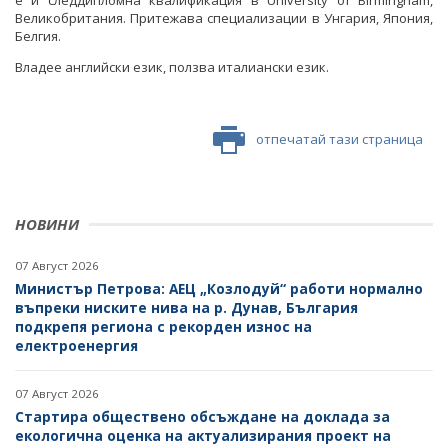
е и следдипломна квалификация в University of Birmingham,
Великобритания. Притежава специализации в Унгария, Япония,
Белгия.
Владее английски език, ползва италиански език.
отпечатай тази страница
НОВИНИ
07 Август 2026
Министър Петрова: АЕЦ „Козлодуй“ работи нормално
въпреки ниските нива на р. Дунав, България
подкрепя региона с рекорден износ на
електроенергия
07 Август 2026
Стартира обществено обсъждане на доклада за
екологична оценка на актуализирания проект на