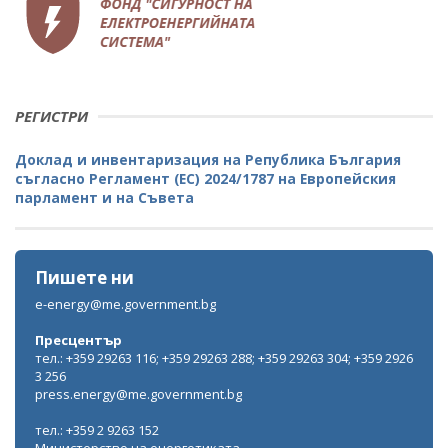
РЕГИСТРИ
Доклад и инвентаризация на Република България
съгласно Регламент (ЕС) 2024/1787 на Европейския
парламент и на Съвета
Пишете ни
e-energy@me.government.bg
Пресцентър
тел.: +359 29263 116; +359 29263 288; +359 29263 304; +359 2926
3 256
press.energy@me.government.bg
тел.: +359 2 9263 152