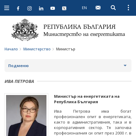
EN
Open searc
Open
Open
navigation
Начало
Министерство
Министър
Подменю
ЗА МИНИСТЕРСТВОТО
ИВА ПЕТРОВА
ЗА НАС
МИНИСТЪР
Министър на енергетиката на
Република България
МИСИЯ И ЦЕЛИ
ПОЛИТИЧЕСКИ КАБИНЕТ
Ива Петрова има богат
ИСТОРИЯ
професионален опит в енергетиката,
НОРМАТИВНИ ДОКУМЕНТИ
както в административния, така и в
СТРУКТУРА
корпоративния сектор. Тя започва
ЗАКОНИ
ВРЪЗКИ
професионалния си опит през 2000 г. в