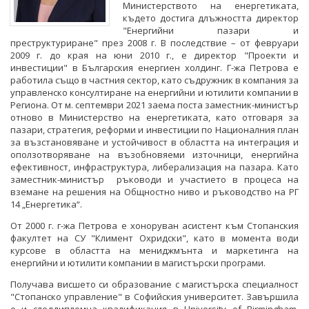
ОДИТЕН КОМИТЕТ
Министерството на енергетиката,
ДИРЕКТИВИ И РЕГЛАМЕНТИ
ИНСТИТУЦИИ
БГ ПРЕДСЕДАТЕЛСТВО НА СЪВЕТА НА ЕС
където достига длъжността директор
"Енергийни пазари и
БЮДЖЕТ
НАРЕДБИ
ВТОРОСТЕПЕННИ РАЗПОРЕДИТЕЛИ
преструктуриране" през 2008 г. В последствие – от февруари
2009 г. до края на юни 2010 г., е директор "Проекти и
ОТКРИТО УПРАВЛЕНИЕ
ПОСТАНОВЛЕНИЯ
ДРУЖЕСТВА С ДЪРЖАВНО УЧАСТИЕ
инвестиции" в Българския енергиен холдинг. Г-жа Петрова е
работила също в частния сектор, като съдружник в компания за
ЗАЩИТА НА ЛИЧНИТЕ ДАННИ
управленско консултиране на енергийни и ютилити компании в
ПРАВИЛНИЦИ
БИЗНЕС ОРГАНИЗАЦИИ
Региона. От м. септември 2021 заема поста заместник-министър
КАРИЕРИ
отново в Министерство на енергетиката, като отговаря за
ЗАПОВЕДИ И АКТОВЕ
пазари, стратегия, реформи и инвестиции по Националния план
ОБЯВИ ЗА КОНКУРСИ
за възстановяване и устойчивост в областта на интеграция и
оползотворяване на възобновяеми източници, енергийна
РЕЗУЛТАТИ ОТ КОНКУРСИТЕ
ефективност, инфраструктура, либерализация на пазара. Като
заместник-министър ръководи и участието в процеса на
вземане на решения на Общностно ниво и ръководство на РГ
КОНКУРСИ ЗА ИЗБОР НА РЪКОВОДНИ ОРГАНИ НА
14 „Енергетика“.
ЕНЕРГИЙНИТЕ ДРУЖЕСТВА
От 2000 г. г-жа Петрова е хоноруван асистент към Стопанския
РЕЗУЛТАТИ ОТ КОНКУРСИ ЗА ИЗБОР НА РЪКОВОДНИ
факултет на СУ "Климент Охридски", като в момента води
ОРГАНИ НА ЕНЕРГИЙНИТЕ ДРУЖЕСТВА
курсове в областта на мениджмънта и маркетинга на
енергийни и ютилити компании в магистърски програми.
СТУДЕНТСКИ СТАЖОВЕ В ДЪРЖАВНАТА
Получава висшето си образование с магистърска специалност
АДМИНИСТРАЦИЯ
"Стопанско управление" в Софийския университет. Завършила