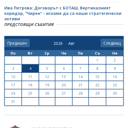
Ива Петрова: Договорът с БОТАШ, Вертикалният
коридор, "Чирен" - искаме да са наши стратегически
активи
ПРЕДСТОЯЩИ СЪБИТИЯ
Предишен
Следващ
По
Вт
Ср
Че
Пе
Съ
Не
1
2
3
4
5
6
7
8
9
10
11
12
13
14
15
16
17
18
19
20
21
22
23
24
25
26
27
28
29
30
31