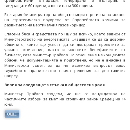
средноактивни отпадъци, генерирани в България, в
следващите 60 години, а ще ги пази 300 години.
България бе инициатор на обща позиция в региона за искане
на стратегическа подкрепа от Европейската комисия за
развитието на Вертикалния газов коридор
Спасени бяха и средствата по ПВУ за всичко, което зависи от
Министерството на енергетиката. „Надявам се да са доволни
общините, които ще успеят да си довършат проектите за
улично осветление, както и частните бенефициенти от
бизнеса“, каза министър Трайков. По отношение на концесиите
обясни, че документацията е подготвена, но не е внасяна в
Министерски съвет, за да не възниква въпросът защо
служебното правителство взима решения за десетилетия
напред.
Визия за следващата стъпка в обществена роля
Министър Трайков сподели, че ще се кандидатира на
частичните избори за кмет на столичния район Средец на 14
юни.
ОЩЕ