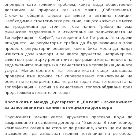
определи като големия проблем, който води обществения
доставчик на природен газ към фалит. „Собственикът,
Столична община, следва да влезе в активна позиция.
Необходимо е стратегическо решение, защото казусът не може
да продължава да стои по този начин. Трябва да има
финансово оздравяване и изчистване на задълженията на
Топлофикация – София“, категорична бе Петрова. Тя сподели
виждането, че регулаторът трябва да бъде включен в този
процес с регулаторни решения, които биха могли да дадат
известна доза комфорт и за двете дружества, например по-
силен контрол върху ремонтните програми и изпълнението на
задълженията във връзка с качеството на топлофикационната
услуга. Министерството на енергетиката също извършва
проверки във връзка със своевременно приключване на
ремонтните програми, така че да се гарантира готовността на
Топлофикация - София за качествено топлоснабдяване през
предстоящия отоплителен сезон.
Протоколът между „Булгаргаз“ и „Боташ“ – възможност
за използване на пълния потенциал на договора
Подписаният между двете дружества протокол води до
замразяване на основния договор за 15 месеца. В този период
компаниите следва да стигнат до решение, което ще им даде
възможност да използват пълния потенциал на договора.