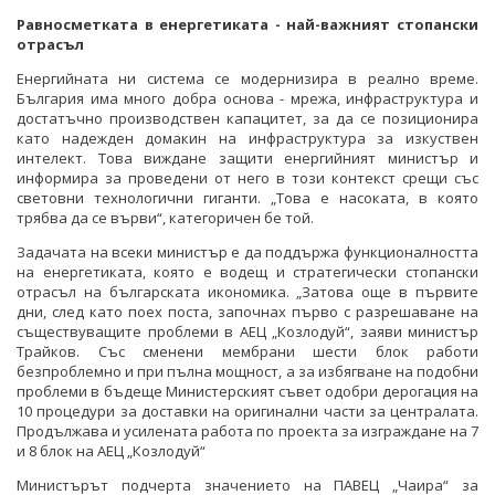
Равносметката в енергетиката - най-важният стопански
отрасъл
Енергийната ни система се модернизира в реално време.
България има много добра основа - мрежа, инфраструктура и
достатъчно производствен капацитет, за да се позиционира
като надежден домакин на инфраструктура за изкуствен
интелект. Това виждане защити енергийният министър и
информира за проведени от него в този контекст срещи със
световни технологични гиганти. „Това е насоката, в която
трябва да се върви“, категоричен бе той.
Задачата на всеки министър е да поддържа функционалността
на енергетиката, която е водещ и стратегически стопански
отрасъл на българската икономика. „Затова още в първите
дни, след като поех поста, започнах първо с разрешаване на
съществуващите проблеми в АЕЦ „Козлодуй“, заяви министър
Трайков. Със сменени мембрани шести блок работи
безпроблемно и при пълна мощност, а за избягване на подобни
проблеми в бъдеще Министерският съвет одобри дерогация на
10 процедури за доставки на оригинални части за централата.
Продължава и усилената работа по проекта за изграждане на 7
и 8 блок на АЕЦ „Козлодуй“
Министърът подчерта значението на ПАВЕЦ „Чаира“ за