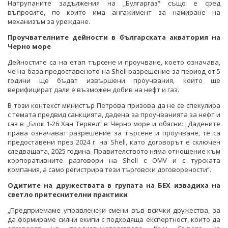
Натрупаните задължения на „Булгаргаз“ също е сред
въпросите, по които има ангажимент за намиране на
механизъм за уреждане.
Проучвателните дейности в българската акватория на
Черно море
Дейностите са на етап търсене и проучване, което означава,
че на база предоставеното на Shell разрешение за период от 5
години ще бъдат извършени проучвания, които ще
верифицират дали е възможен добив на нефт и газ.
В този контекст министър Петрова призова да не се спекулира
с темата предвид санкцията, дадена за проучванията за нефт и
газ в „Блок 1-26 Хан Тервел“ в Черно море и обясни: „Дадените
права означават разрешение за търсене и проучване, те са
предоставени през 2024 г. на Shell, като договорът е сключен
следващата, 2025 година. Правителството няма отношение към
корпоративните разговори на Shell с OMV и с турската
компания, а само регистрира тези търговски договорености“.
Одитите на дружествата в групата на БЕХ извадиха на
светло притеснителни практики
„Предприемаме управленски смени във всички дружества, за
да формираме силни екипи с подходяща експертност, които да