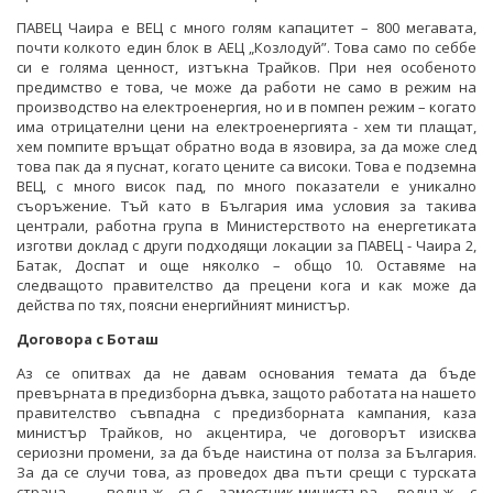
ПАВЕЦ Чаира е ВЕЦ с много голям капацитет – 800 мегавата,
почти колкото един блок в АЕЦ „Козлодуй”. Това само по себбе
си е голяма ценност, изтъкна Трайков. При нея особеното
предимство е това, че може да работи не само в режим на
производство на електроенергия, но и в помпен режим – когато
има отрицателни цени на електроенергията - хем ти плащат,
хем помпите връщат обратно вода в язовира, за да може след
това пак да я пуснат, когато цените са високи. Това е подземна
ВЕЦ, с много висок пад, по много показатели е уникално
съоръжение. Тъй като в България има условия за такива
централи, работна група в Министерството на енергетиката
изготви доклад с други подходящи локации за ПАВЕЦ - Чаира 2,
Батак, Доспат и още няколко – общо 10. Оставяме на
следващото правителство да прецени кога и как може да
действа по тях, поясни енергийният министър.
Договора с Боташ
Аз се опитвах да не давам основания темата да бъде
превърната в предизборна дъвка, защото работата на нашето
правителство съвпадна с предизборната кампания, каза
министър Трайков, но акцентира, че договорът изисква
сериозни промени, за да бъде наистина от полза за България.
За да се случи това, аз проведох два пъти срещи с турската
страна – веднъж със заместник-министъра, веднъж с