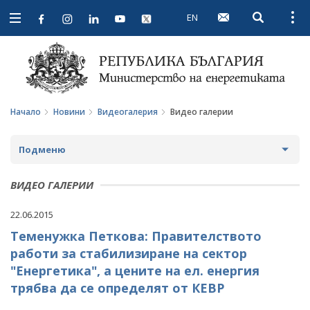
EN
Open searc
Open
Open
navigation
Начало
Новини
Видеогалерия
Видео галерии
Подменю
НОВИНИ
ВИДЕО ГАЛЕРИИ
ПРЕДСТОЯЩИ СЪБИТИЯ
22.06.2015
Теменужка Петкова: Правителството
ЗА ОБЩЕСТВЕНО ОБСЪЖДАНЕ
работи за стабилизиране на сектор
ПРОЕКТИ ЗА ОБЩЕСТВЕНО ОБСЪЖДАНЕ
ИНТЕРВЮТА
"Енергетика", а цените на ел. енергия
трябва да се определят от КЕВР
ЗАВЪРШИЛИ ПРОЦЕДУРИ ЗА ОБЩЕСТВЕНО
ПАРЛАМЕНТАРЕН КОНТРОЛ
ОБСЪЖДАНЕ