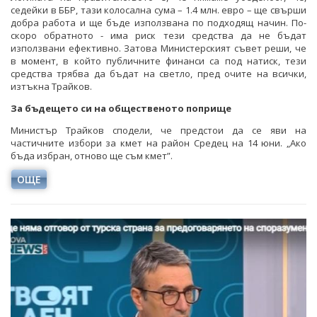
седейки в ББР, тази колосална сума – 1.4 млн. евро – ще свърши
добра работа и ще бъде използвана по подходящ начин. По-
скоро обратното - има риск тези средства да не бъдат
използвани ефективно. Затова Министерският съвет реши, че
в момент, в който публичните финанси са под натиск, тези
средства трябва да бъдат на светло, пред очите на всички,
изтъкна Трайков.
За бъдещето си на общественото поприще
Министър Трайков сподели, че предстои да се яви на
частичните избори за кмет на район Средец на 14 юни. „Ако
бъда избран, отново ще съм кмет”.
ОЩЕ