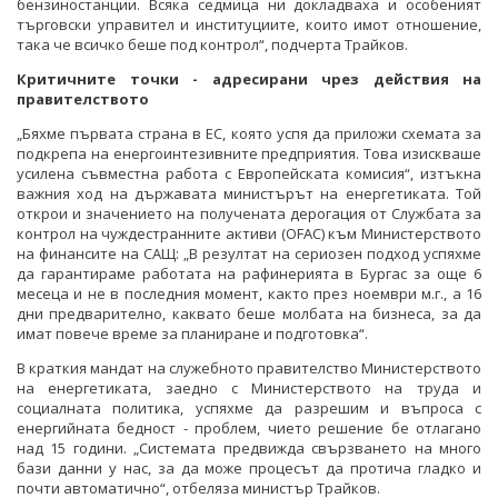
бензиностанции. Всяка седмица ни докладваха и особеният
търговски управител и институциите, които имот отношение,
така че всичко беше под контрол“, подчерта Трайков.
Критичните точки - адресирани чрез действия на
правителството
„Бяхме първата страна в ЕС, която успя да приложи схемата за
подкрепа на енергоинтезивните предприятия. Това изискваше
усилена съвместна работа с Европейската комисия“, изтъкна
важния ход на държавата министърът на енергетиката. Той
открои и значението на получената дерогация от Службата за
контрол на чуждестранните активи (OFAC) към Министерството
на финансите на САЩ: „В резултат на сериозен подход успяхме
да гарантираме работата на рафинерията в Бургас за още 6
месеца и не в последния момент, както през ноември м.г., а 16
дни предварително, каквато беше молбата на бизнеса, за да
имат повече време за планиране и подготовка“.
В краткия мандат на служебното правителство Министерството
на енергетиката, заедно с Министерството на труда и
социалната политика, успяхме да разрешим и въпроса с
енергийната бедност - проблем, чието решение бе отлагано
над 15 години. „Системата предвижда свързването на много
бази данни у нас, за да може процесът да протича гладко и
почти автоматично“, отбеляза министър Трайков.