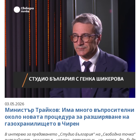
03.05.2026
Министър Трайков: Има много въпросителни
около новата процедура за разширяване на
газохранилището в Чирен
В интервю за предаването „Студио България” на „Свободна точка”
енергийният министър изрази оптимизъм, че може да бъде