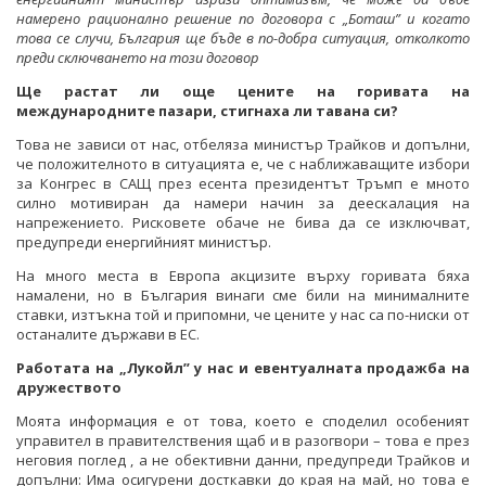
намерено рационално решение по договора с „Боташ” и когато
това се случи, България ще бъде в по-добра ситуация, отколкото
преди сключването на този договор
Ще растат ли още цените на горивата на
международните пазари, стигнаха ли тавана си?
Това не зависи от нас, отбеляза министър Трайков и допълни,
че положителното в ситуацията е, че с наближаващите избори
за Конгрес в САЩ през есента президентът Тръмп е мното
силно мотивиран да намери начин за деескалация на
напрежението. Рисковете обаче не бива да се изключват,
предупреди енергийният министър.
На много места в Европа акцизите върху горивата бяха
намалени, но в България винаги сме били на минималните
ставки, изтъкна той и припомни, че цените у нас са по-ниски от
останалите държави в ЕС.
Работата на „Лукойл” у нас и евентуалната продажба на
дружеството
Моята информация е от това, което е споделил особеният
управител в правителствения щаб и в разогвори – това е през
неговия поглед , а не обективни данни, предупреди Трайков и
допълни: Има осигурени досткавки до края на май, но това е