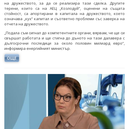
на дружеството, за да се реализира тази сделка. Другите
терени, които са на АЕЦ „Козлодуй“, оценени на същата
стойност, са апортирани в капитала на дружеството, което
означава „кух“ капитал и съответно проблеми със заверка на
отчета на дружеството.
„Подала съм сигнал до компетентните органи, вярвам, че ще си
свършат работата и ще стигна до дъното на тази далавера с
дългосрочни последици за около половин милиард евро“,
информира енергийният министър.
ОЩЕ