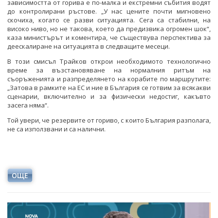
зависимостта от горива е по-малка и екстремни събития водят
до контролирани ръстове. „У нас цените почти мигновено
скочиха, когато се разви ситуацията. Сега са стабилни, на
високо ниво, но не такова, което да предизвика огромен шок“,
каза министърът и коментира, че съществува перспектива за
деескалиране на ситуацията в следващите месеци.
В този смисъл Трайков открои необходимото технологично
време за възстановяване на нормалния ритъм на
съоръженията и разпределянето на корабите по маршрутите:
„Затова в рамките на ЕС и ние в България се готвим за всякакви
сценарии, включително и за физически недостиг, какъвто
засега няма“.
Той увери, че резервите от гориво, с които България разполага,
не са използвани и са налични.
ОЩЕ