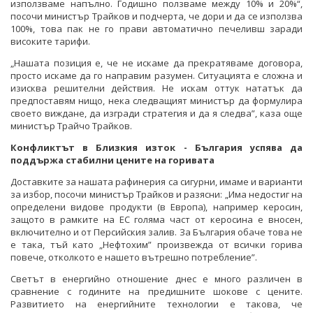
използваме напълно. Годишно ползваме между 10% и 20%“,
посочи министър Трайков и подчерта, че дори и да се използва
100%, това пак не го прави автоматично печеливш заради
високите тарифи.
„Нашата позиция е, че не искаме да прекратяваме договора,
просто искаме да го направим разумен. Ситуацията е сложна и
изисква решителни действия. Не искам оттук нататък да
предпоставям нищо, нека следващият министър да формулира
своето виждане, да изгради стратегия и да я следва”, каза още
министър Трайчо Трайков.
Конфликтът в Близкия изток - България успява да
поддържа стабилни цените на горивата
Доставките за нашата рафинерия са сигурни, имаме и варианти
за избор, посочи министър Трайков и разясни: „Има недостиг на
определени видове продукти (в Европа), например керосин,
защото в рамките на ЕС голяма част от керосина е вносен,
включително и от Персийския залив. За България обаче това не
е така, тъй като „Нефтохим” произвежда от всички горива
повече, отколкото е нашето вътрешно потребление”.
Светът в енергийно отношение днес е много различен в
сравнение с годините на предишните шокове с цените.
Развитието на енергийните технологии е такова, че