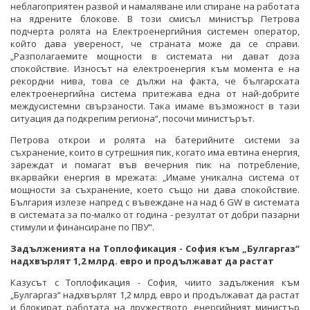
неблагоприятен развой и намаляване или спиране на работата
на ядрените блокове. В този смисъл министър Петрова
подчерта ролята на Електроенергийния системен оператор,
който дава увереност, че страната може да се справи.
„Разполагаемите мощности в системата ни дават доза
спокойствие. Износът на електроенергия към момента е на
рекордни нива, това се дължи на факта, че българската
електроенергийна система притежава една от най-добрите
междусистемни свързаности. Така имаме възможност в тази
ситуация да подкрепим региона“, посочи министърът.
Петрова открои и ролята на батерийните системи за
съхранение, които в сутрешния пик, когато има евтина енергия,
зареждат и помагат във вечерния пик на потребление,
вкарвайки енергия в мрежата: „Имаме уникална система от
мощности за съхранение, което също ни дава спокойствие.
България излезе напред с въвеждане на над 6 GW в системата
в системата за по-малко от година - резултат от добри пазарни
стимули и финансиране по ПВУ“.
Задълженията на Топлофикация - София към „Булгаргаз“
надхвърлят 1,2 млрд. евро и продължават да растат
Казусът с Топлофикация - София, чиито задължения към
„Булгаргаз“ надхвърлят 1,2 млрд. евро и продължават да растат
и блокират работата на дружеството, енергийният министър