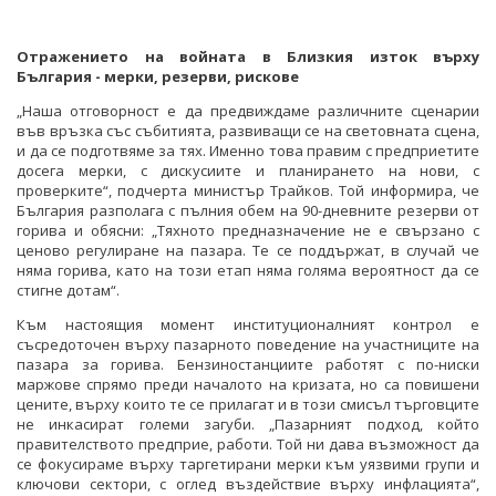
Отражението на войната в Близкия изток върху
България - мерки, резерви, рискове
„Наша отговорност е да предвиждаме различните сценарии
във връзка със събитията, развиващи се на световната сцена,
и да се подготвяме за тях. Именно това правим с предприетите
досега мерки, с дискусиите и планирането на нови, с
проверките“, подчерта министър Трайков. Той информира, че
България разполага с пълния обем на 90-дневните резерви от
горива и обясни: „Тяхното предназначение не е свързано с
ценово регулиране на пазара. Те се поддържат, в случай че
няма горива, като на този етап няма голяма вероятност да се
стигне дотам“.
Към настоящия момент институционалният контрол е
съсредоточен върху пазарното поведение на участниците на
пазара за горива. Бензиностанциите работят с по-ниски
маржове спрямо преди началото на кризата, но са повишени
цените, върху които те се прилагат и в този смисъл търговците
не инкасират големи загуби. „Пазарният подход, който
правителството предприе, работи. Той ни дава възможност да
се фокусираме върху таргетирани мерки към уязвими групи и
ключови сектори, с оглед въздействие върху инфлацията“,