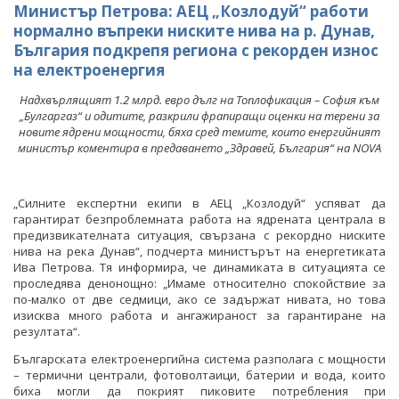
Министър Петрова: АЕЦ „Козлодуй“ работи
нормално въпреки ниските нива на р. Дунав,
България подкрепя региона с рекорден износ
на електроенергия
Надхвърлящият 1.2 млрд. евро дълг на Топлофикация – София към
„Булгаргаз“ и одитите, разкрили фрапиращи оценки на терени за
новите ядрени мощности, бяха сред темите, които енергийният
министър коментира в предаването „Здравей, България“ на NOVA
„Силните експертни екипи в АЕЦ „Козлодуй“ успяват да
гарантират безпроблемната работа на ядрената централа в
предизвикателната ситуация, свързана с рекордно ниските
нива на река Дунав“, подчерта министърът на енергетиката
Ива Петрова. Тя информира, че динамиката в ситуацията се
проследява денонощно: „Имаме относително спокойствие за
по-малко от две седмици, ако се задържат нивата, но това
изисква много работа и ангажираност за гарантиране на
резултата“.
Българската електроенергийна система разполага с мощности
– термични централи, фотоволтаици, батерии и вода, които
биха могли да покрият пиковите потребления при