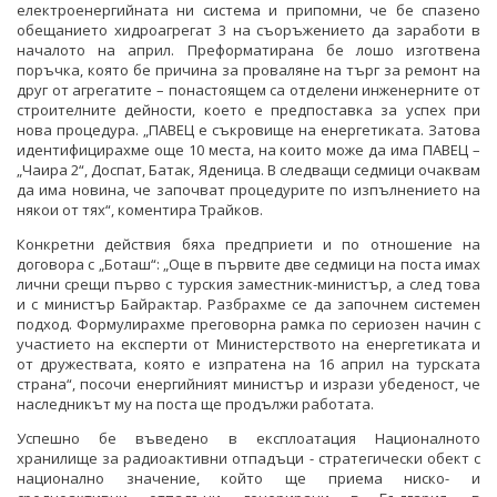
електроенергийната ни система и припомни, че бе спазено
обещанието хидроагрегат 3 на съоръжението да заработи в
началото на април. Преформатирана бе лошо изготвена
поръчка, която бе причина за проваляне на търг за ремонт на
друг от агрегатите – понастоящем са отделени инженерните от
строителните дейности, което е предпоставка за успех при
нова процедура. „ПАВЕЦ е съкровище на енергетиката. Затова
идентифицирахме още 10 места, на които може да има ПАВЕЦ –
„Чаира 2“, Доспат, Батак, Яденица. В следващи седмици очаквам
да има новина, че започват процедурите по изпълнението на
някои от тях“, коментира Трайков.
Конкретни действия бяха предприети и по отношение на
договора с „Боташ“: „Още в първите две седмици на поста имах
лични срещи първо с турския заместник-министър, а след това
и с министър Байрактар. Разбрахме се да започнем системен
подход. Формулирахме преговорна рамка по сериозен начин с
участието на експерти от Министерството на енергетиката и
от дружествата, която е изпратена на 16 април на турската
страна“, посочи енергийният министър и изрази убеденост, че
наследникът му на поста ще продължи работата.
Успешно бе въведено в експлоатация Националното
хранилище за радиоактивни отпадъци - стратегически обект с
национално значение, който ще приема ниско- и