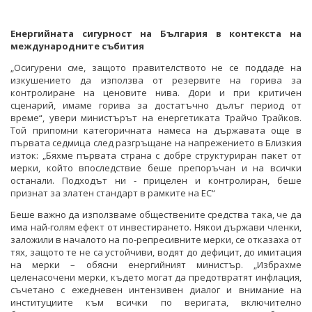
Енергийната сигурност на България в контекста на
международните събития
„Осигурени сме, защото правителството не се поддаде на
изкушението да използва от резервите на горива за
контролиране на ценовите нива. Дори и при критичен
сценарий, имаме горива за достатъчно дълъг период от
време“, увери министърът на енергетиката Трайчо Трайков.
Той припомни категоричната намеса на държавата още в
първата седмица след разгръщане на напрежението в Близкия
изток: „Бяхме първата страна с добре структуриран пакет от
мерки, който впоследствие беше препоръчан и на всички
останали. Подходът ни - прицелен и контролиран, беше
признат за златен стандарт в рамките на ЕС“
Беше важно да използваме обществените средства така, че да
има най-голям ефект от инвестирането. Някои държави членки,
заложили в началото на по-репресивните мерки, се отказаха от
тях, защото те не са устойчиви, водят до дефицит, до имитация
на мерки – обясни енергийният министър. „Избрахме
целенасочени мерки, където могат да предотвратят инфлация,
съчетано с ежедневен интензивен диалог и внимание на
институциите към всички по веригата, включително