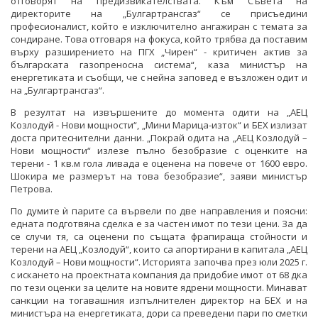
отговорят на предизвикателствата. Към Съвета на
директорите на „Булгартрансгаз“ се присъедини
професионалист, който е изключително ангажиран с темата за
сондиране. Това отговаря на фокуса, който трябва да поставим
върху разширението на ПГХ „Чирен“ - критичен актив за
българската газопреносна система“, каза министър на
енергетиката и съобщи, че с нейна заповед е възложен одит и
на „Булгартрансгаз“.
В резултат на извършените до момента одити на „АЕЦ
Козлодуй - Нови мощности“, „Мини Марица-изток“ и БЕХ излизат
доста притеснителни данни. „Покрай одита на „АЕЦ Козлодуй –
Нови мощности“ излезе пълно безобразие с оценките на
терени - 1 кв.м гола ливада е оценена на повече от 1600 евро.
Шокира ме размерът на това безобразие“, заяви министър
Петрова.
По думите ѝ парите са вървели по две направления и поясни:
едната подготвяна сделка е за частен имот по тези цени. За да
се случи тя, са оценени по същата фрапираща стойности и
терени на АЕЦ „Козлодуй“, които са апортирани в капитала „АЕЦ
Козлодуй – Нови мощности“. Историята започва през юли 2025 г.
с искането на проектната компания да придобие имот от 68 дка
по тези оценки за целите на новите ядрени мощности. Минават
санкции на тогавашния изпълнителен директор на БЕХ и на
министъра на енергетиката, дори са преведени пари по сметки