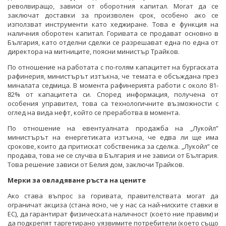
револвиращо, зависи от оборотния капитал. Могат да се
заключат доставки за произволен срок, особено ако се
използват инструменти като хеджиране. Това е функция на
наличния оборотен капитал. Горивата се продават основно в
България, като отделни сделки се разрешават една по една от
директора на митниците, поясни министър Трайков.
По отношение на работата с по-голям капацитет на бургаската
рафинерия, министърът изтъкна, че темата е обсъждана през
миналата седмица. В момента рафинерията работи с около 81-
82% от капацитета си. Според информация, получена от
особения управител, това са технологичните възможности с
оглед на вида нефт, който се преработва в момента.
По отношение на евентуалната продажба на „Лукойл”
министърът на енергетиката изтъкна, че едва ли ще има
срокове, които да притискат собственика за сделка. „Лукойл” се
продава, това не се случва в България и не зависи от България.
Това решение зависи от Белия дом, заключи Трайков.
Мерки за овладяване ръста на цените
Ако става въпрос за горивата, правителствата могат да
ограничат акциза (стана ясно, че у нас са най-ниските ставки в
ЕС), да гарантират физическата наличност (което ние правим) и
да подкрепят таргетирано уязвимите потребители (което също