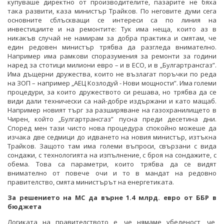
купуваше директно от производителите, пазарите не бяха
така развити, каза министър Трайков. По неговите думи сега
основните сблъскващи се интереси са по линия на
инвестициите и на ремонтите: Тук има неща, които аз в
никакъв случай не намирам за добра практика и смятам, че
един редовен министър трябва да разгледа внимателно.
Например има рамкови споразумения за ремонти за години
наред за стотици милиони евро – и в ЕСО, и в „Булгартрансгаз”.
Има дъщерни дружества, които не възлагат поръчки по реда
на ЗОП – например „АЕЦ Козлодуй - Нови мощности”. Има големи
процедури, за които дружеството си решава, но трябва да се
види дали технически са най-добре издържани и като мащаб.
Например новият търг за разширяване на газохранилището в
Чирен, който „Булгартрансгаз” пусна преди десетина дни.
Според мен тази чисто нова процедура спокойно можеше да
изчака две седмици до идването на новия министър, изтъкна
Трайков. Защото там има големи въпроси, свързани с вида
сондажи, с технологията на изпълнение, с броя на сондажите, с
обема. Това са параметри, които трябва да се видят
внимателно от повече очи и то в мандат на редовно
правителство, смята министърът на енергетиката.
За решението на МС да върне 1.4 млрд. евро от ББР в
бюджета
Логиката на правителството е, че нямаме убеденост, че,