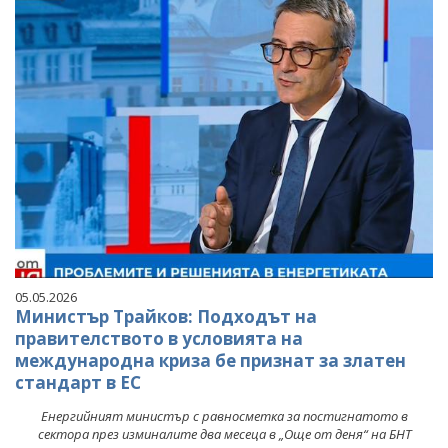
05.05.2026
Министър Трайков: Подходът на
правителството в условията на
международна криза бе признат за златен
стандарт в ЕС
Енергийният министър с равносметка за постигнатото в
сектора през изминалите два месеца в „Още от деня“ на БНТ