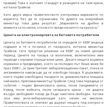
правим). Това е златният стандарт в реакциите на тази криза,
изтъкна Трайков.
Като друга мярка правителството контролира маржовете по
веригата, без да ги ограничава. По думите на енергийния
министър това дава резултат: „Маржовете на дребно в
момента са по-ниски, отколкото преди началото на кризата.”
Цената на електроенергията за битовите потребители
Цената за битовите потребители се определя от КЕВР веднъж
годишно и тя е по-ниска от пазарната, изтъкна министър
Трайков. Сега предстои решение на КЕВР за новия ценови
период. Цените на пазара са волатилни, включително има
периоди с огромни отрицателни цени. Докато нещата вървяха
нормално и предвидимо, което за последен път беше може би
през 2008 г., се прие Третият либерализационен пакет, поеха се
ангажименти навсякъде да се освободи пазара. В държавите,
които първи освободиха пазарите си, домакинствата плащаха
най-малко, припомни министър Трайков. След това поредица от
събития – първо финансовата криза, после пандемията от
Ковид, после войната, после сегашната криза – не дадоха
въздух свободният пазар да бъде наистина свободен. Затова
сега има анти-либерализация като начин на мислене.
Правителствата се опитват да държат нещата под контрол и
да изглаждат кривите на търсенето, поясни Трайков.