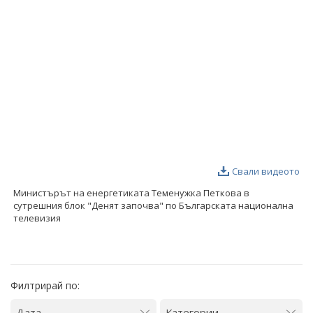
ФОТОГАЛЕРИЯ
ВИДЕОГАЛЕРИЯ
Свали видеото
Министърът на енергетиката Теменужка Петкова в
сутрешния блок "Денят започва" по Българската национална
телевизия
Филтрирай по: