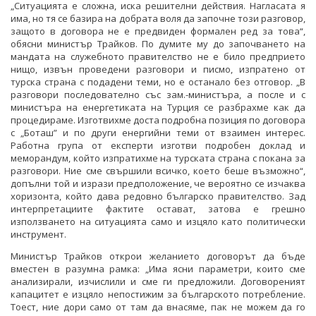
„Ситуацията е сложна, иска решителни действия. Нагласата я
има, но тя се базира на добрата воля да започне този разговор,
защото в договора не е предвиден формален ред за това“,
обясни министър Трайков. По думите му до започването на
мандата на служебното правителство не е било предприето
нищо, извън проведени разговори и писмо, изпратено от
турска страна с подадени теми, но е останало без отговор. „В
разговори последователно със зам.-министъра, а после и с
министъра на енергетиката на Турция се разбрахме как да
процедираме. Изготвихме доста подробна позиция по договора
с „Боташ” и по други енергийни теми от взаимен интерес.
Работна група от експерти изготви подробен доклад и
меморандум, който изпратихме на турската страна с покана за
разговори. Ние сме свършили всичко, което беше възможно“,
допълни той и изрази предположение, че вероятно се изчаква
хоризонта, който дава редовно българско правителство. Зад
интерпретациите фактите остават, затова е грешно
използването на ситуацията само и изцяло като политически
инструмент.
Министър Трайков открои желанието договорът да бъде
вместен в разумна рамка: „Има ясни параметри, които сме
анализирали, изчислили и сме ги предложили. Договореният
капацитет е изцяло непостижим за българското потребление.
Тоест, ние дори само от там да внасяме, пак не можем да го