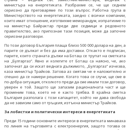
министъра на енергетиката. Разбрахме се, че ще седнем
сериозно да преговаряме по този въпрос. Работна група в
Министерството на енергетиката, заедно с всички компании,
които имат отношение, изготвихме меморандум, изпратихме го
на министър Байрактар преди две седмици и редовното
правителство, ако припознае тази позиция, може да започне
сериозни разговори.
По този договор България плаща близо 500 000 долара на ден, а
парите се дължат и без да има доставки. Откакто е подписан,
парите, които страната дължи на Боташ се трупат на сметката
на „Булгаргаз“. Явно и колегите от Боташ са наясно, че, ако
започнат да си искат веднага дължимото, „Булгаргаз“ изчезва,
каза министър Трайков. Затова аз смятам че е наложително и
спешно да се намери решение. Когато това се случи, ще сме в
по-добра ситуация, отколкото преди да сме имали този договор,
уверен е той. Защото ще запазим рационалната част и ще
променим това, което не е както трябва. В крайна сметка
България разполага с този капацитет, който ни дава свобода
да не зависим само от гръцкия, изтъкна министър Трайков.
За лобистки и политически интереси в енергетиката
Преди 15 години основните интереси в енергеитката минаваха
по линия на търговията с електроенергия, защото тогава се