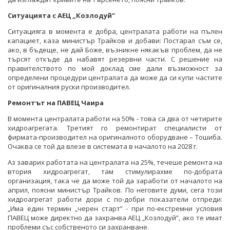
Ситуацията с АЕЦ „Козлодуй”
Ситуацияга в момента е добра, централата работи на пълен
капациет, каза министър Трайков и добави: Постарал съм се,
ако, в бъдеще, не дай Боже, възникне някакъв проблем, да не
търсят откъде да набавят резервни части. С решение на
правителството по мой доклад сме дали възможност за
определени процедури централата да може да си купи частите
от оригиналния руски производител.
Ремонтът на ПАВЕЦ Чаира
В момента централата работи на 50% - това са два от четирите
хидроагрегата. Третият го ремонтират специалисти от
фирмата-производител на оригиналното оборудване – Тошиба.
Очаква се той да влезе в системата в началото на 2028 г.
Аз заварих работата на централата на 25%, течеше ремонта на
втория хидроагрегат, там стимулирахме по-добрата
организация, така че да може той да заработи от началото на
април, поясни министър Трайков. По неговите думи, сега този
хидроагрегат работи дори с по-добри показатели отпреди:
„Има един термин „черен старт” - при по-екстремни условия
ПАВЕЦ може директно да захранва АЕЦ „Козлодуй”, ако те имат
проблеми със собственото си захранване.