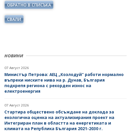
ОДИТЕН КОМИТЕТ
ОБРАТНО В СПИСЪКА
ДИРЕКТИВИ И РЕГЛАМЕНТИ
БЮДЖЕТ
НАРЕДБИ
СВАЛИ
ОТКРИТО УПРАВЛЕНИЕ
ПОСТАНОВЛЕНИЯ
ЗАЩИТА НА ЛИЧНИТЕ ДАННИ
ПРАВИЛНИЦИ
КАРИЕРИ
ЗАПОВЕДИ И АКТОВЕ
НОВИНИ
ОБЯВИ ЗА КОНКУРСИ
ВРЪЗКИ
07 Август 2026
РЕЗУЛТАТИ ОТ КОНКУРСИТЕ
Министър Петрова: АЕЦ „Козлодуй“ работи нормално
ИНСТИТУЦИИ
БГ ПРЕДСЕДАТЕЛСТВО НА СЪВЕТА НА ЕС
въпреки ниските нива на р. Дунав, България
КОНКУРСИ ЗА ИЗБОР НА РЪКОВОДНИ ОРГАНИ НА
подкрепя региона с рекорден износ на
ЕНЕРГИЙНИТЕ ДРУЖЕСТВА
ВТОРОСТЕПЕННИ РАЗПОРЕДИТЕЛИ
електроенергия
РЕЗУЛТАТИ ОТ КОНКУРСИ ЗА ИЗБОР НА РЪКОВОДНИ
ДРУЖЕСТВА С ДЪРЖАВНО УЧАСТИЕ
ОРГАНИ НА ЕНЕРГИЙНИТЕ ДРУЖЕСТВА
07 Август 2026
БИЗНЕС ОРГАНИЗАЦИИ
Стартира обществено обсъждане на доклада за
СТУДЕНТСКИ СТАЖОВЕ В ДЪРЖАВНАТА
екологична оценка на актуализирания проект на
АДМИНИСТРАЦИЯ
Интегриран план в областта на енергетиката и
климата на Република България 2021-2030 г.