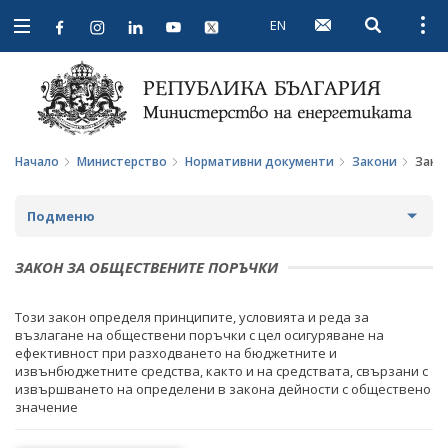
EN
Open searc
Open
Open
navigation
Начало
Министерство
Нормативни документи
Закони
Зако
Подменю
ЗА МИНИСТЕРСТВОТО
ЗАКОН ЗА ОБЩЕСТВЕНИТЕ ПОРЪЧКИ
ЗА НАС
МИНИСТЪР
Този закон определя принципите, условията и реда за
възлагане на обществени поръчки с цел осигуряване на
МИСИЯ И ЦЕЛИ
ПОЛИТИЧЕСКИ КАБИНЕТ
ефективност при разходването на бюджетните и
извънбюджетните средства, както и на средствата, свързани с
ИСТОРИЯ
НОРМАТИВНИ ДОКУМЕНТИ
извършването на определени в закона дейности с обществено
значение
СТРУКТУРА
ЗАКОНИ