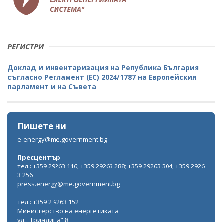
РЕГИСТРИ
Доклад и инвентаризация на Република България
съгласно Регламент (ЕС) 2024/1787 на Европейския
парламент и на Съвета
Пишете ни
e-energy@me.government.bg
Пресцентър
тел.: +359 29263 116; +359 29263 288; +359 29263 304; +359 2926
3 256
press.energy@me.government.bg
тел.: +359 2 9263 152
Министерство на енергетиката
ул. „Триадица“ 8