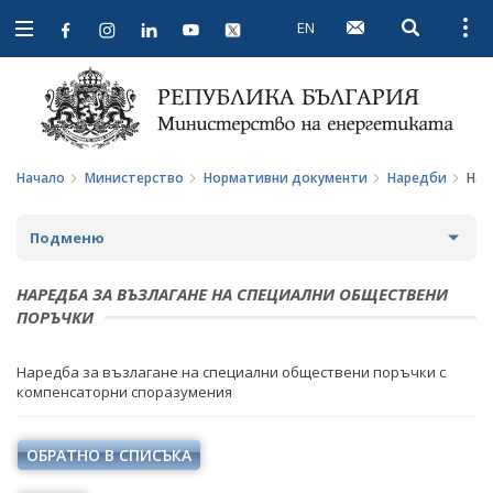
EN
Open searc
Open
Open
navigation
Начало
Министерство
Нормативни документи
Наредби
Нар
Подменю
ЗА МИНИСТЕРСТВОТО
НАРЕДБА ЗА ВЪЗЛАГАНЕ НА СПЕЦИАЛНИ ОБЩЕСТВЕНИ
ПОРЪЧКИ
ЗА НАС
МИНИСТЪР
Наредба за възлагане на специални обществени поръчки с
МИСИЯ И ЦЕЛИ
ПОЛИТИЧЕСКИ КАБИНЕТ
компенсаторни споразумения
ИСТОРИЯ
НОРМАТИВНИ ДОКУМЕНТИ
ОБРАТНО В СПИСЪКА
СТРУКТУРА
ЗАКОНИ