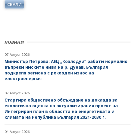
ОДИТЕН КОМИТЕТ
СВАЛИ
ДИРЕКТИВИ И РЕГЛАМЕНТИ
БЮДЖЕТ
НАРЕДБИ
ОТКРИТО УПРАВЛЕНИЕ
ПОСТАНОВЛЕНИЯ
ЗАЩИТА НА ЛИЧНИТЕ ДАННИ
НОВИНИ
ПРАВИЛНИЦИ
КАРИЕРИ
ЗАПОВЕДИ И АКТОВЕ
07 Август 2026
ОБЯВИ ЗА КОНКУРСИ
Министър Петрова: АЕЦ „Козлодуй“ работи нормално
въпреки ниските нива на р. Дунав, България
ВРЪЗКИ
РЕЗУЛТАТИ ОТ КОНКУРСИТЕ
подкрепя региона с рекорден износ на
електроенергия
ИНСТИТУЦИИ
БГ ПРЕДСЕДАТЕЛСТВО НА СЪВЕТА НА ЕС
КОНКУРСИ ЗА ИЗБОР НА РЪКОВОДНИ ОРГАНИ НА
ЕНЕРГИЙНИТЕ ДРУЖЕСТВА
ВТОРОСТЕПЕННИ РАЗПОРЕДИТЕЛИ
07 Август 2026
Стартира обществено обсъждане на доклада за
РЕЗУЛТАТИ ОТ КОНКУРСИ ЗА ИЗБОР НА РЪКОВОДНИ
ДРУЖЕСТВА С ДЪРЖАВНО УЧАСТИЕ
екологична оценка на актуализирания проект на
ОРГАНИ НА ЕНЕРГИЙНИТЕ ДРУЖЕСТВА
Интегриран план в областта на енергетиката и
БИЗНЕС ОРГАНИЗАЦИИ
климата на Република България 2021-2030 г.
СТУДЕНТСКИ СТАЖОВЕ В ДЪРЖАВНАТА
АДМИНИСТРАЦИЯ
04 Август 2026