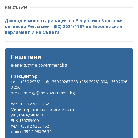
РЕГИСТРИ
Доклад и инвентаризация на Република България
съгласно Регламент (ЕС) 2024/1787 на Европейския
парламент и на Съвета
Пишете ни
e-energy@me.government.bg
Пресцентър
тел.: +359 29263 116; +359 29263 288; +359 29263 304; +359 2926
3 256
press.energy@me.government.bg
тел.: +359 2 9263 152
Министерство на енергетиката
ул. „Триадица“ 8
ЕИК 176789460
тел.: +359 2 9263 152
факс: +359 2 980 76 30