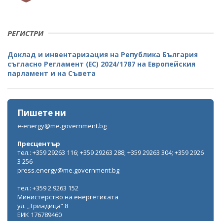
РЕГИСТРИ
Доклад и инвентаризация на Република България
съгласно Регламент (ЕС) 2024/1787 на Европейския
парламент и на Съвета
Пишете ни
e-energy@me.government.bg
Пресцентър
тел.: +359 29263 116; +359 29263 288; +359 29263 304; +359 2926
3 256
press.energy@me.government.bg
тел.: +359 2 9263 152
Министерство на енергетиката
ул. „Триадица“ 8
ЕИК 176789460