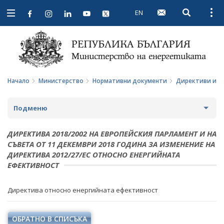
EN
Open searc
Open
Open
navigation
Начало
Министерство
Нормативни документи
Директиви и р
Подменю
ЗА МИНИСТЕРСТВОТО
ДИРЕКТИВА 2018/2002 НА ЕВРОПЕЙСКИЯ ПАРЛАМЕНТ И НА
СЪВЕТА ОТ 11 ДЕКЕМВРИ 2018 ГОДИНА ЗА ИЗМЕНЕНИЕ НА
ЗА НАС
МИНИСТЪР
ДИРЕКТИВА 2012/27/ЕС ОТНОСНО ЕНЕРГИЙНАТА
ЕФЕКТИВНОСТ
МИСИЯ И ЦЕЛИ
ПОЛИТИЧЕСКИ КАБИНЕТ
ИСТОРИЯ
Директива относно енергийната ефективност
НОРМАТИВНИ ДОКУМЕНТИ
СТРУКТУРА
ЗАКОНИ
ОБРАТНО В СПИСЪКА