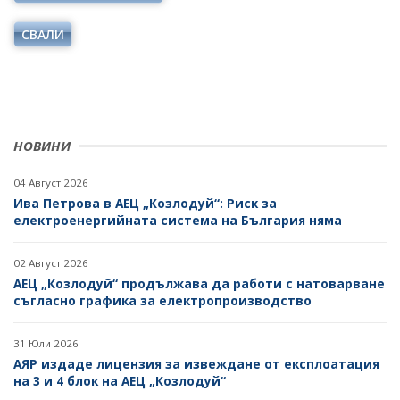
ОДИТЕН КОМИТЕТ
ДИРЕКТИВИ И РЕГЛАМЕНТИ
СВАЛИ
БЮДЖЕТ
НАРЕДБИ
ОТКРИТО УПРАВЛЕНИЕ
ПОСТАНОВЛЕНИЯ
ЗАЩИТА НА ЛИЧНИТЕ ДАННИ
ПРАВИЛНИЦИ
НОВИНИ
КАРИЕРИ
ЗАПОВЕДИ И АКТОВЕ
ОБЯВИ ЗА КОНКУРСИ
04 Август 2026
ВРЪЗКИ
Ива Петрова в АЕЦ „Козлодуй“: Риск за
РЕЗУЛТАТИ ОТ КОНКУРСИТЕ
електроенергийната система на България няма
ИНСТИТУЦИИ
БГ ПРЕДСЕДАТЕЛСТВО НА СЪВЕТА НА ЕС
КОНКУРСИ ЗА ИЗБОР НА РЪКОВОДНИ ОРГАНИ НА
02 Август 2026
ЕНЕРГИЙНИТЕ ДРУЖЕСТВА
ВТОРОСТЕПЕННИ РАЗПОРЕДИТЕЛИ
АЕЦ „Козлодуй“ продължава да работи с натоварване
съгласно графика за електропроизводство
РЕЗУЛТАТИ ОТ КОНКУРСИ ЗА ИЗБОР НА РЪКОВОДНИ
ДРУЖЕСТВА С ДЪРЖАВНО УЧАСТИЕ
ОРГАНИ НА ЕНЕРГИЙНИТЕ ДРУЖЕСТВА
БИЗНЕС ОРГАНИЗАЦИИ
31 Юли 2026
СТУДЕНТСКИ СТАЖОВЕ В ДЪРЖАВНАТА
АЯР издаде лицензия за извеждане от експлоатация
АДМИНИСТРАЦИЯ
на 3 и 4 блок на АЕЦ „Козлодуй“