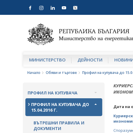
МИНИСТЕРСТВО
ДЕЙНОСТИ
НОВИН
Начало
Обяви и търгове
Профил на купувача до 15.04
КУРИЕРС
ИКОНОМИ
ПРОФИЛ НА КУПУВАЧА
ВЪТРЕШНИ ПРАВИЛА И
ПРОФИЛ НА КУПУВАЧА ДО
Дата на 
ДОКУМЕНТИ
15.04.2016 Г.
Куриерск
ПРОЦЕДУРИ
икономик
ВЪТРЕШНИ ПРАВИЛА И
ДОКУМЕНТИ
Споразуме
СЪБИРАНЕ НА ОФЕРТИ С ОБЯВИ