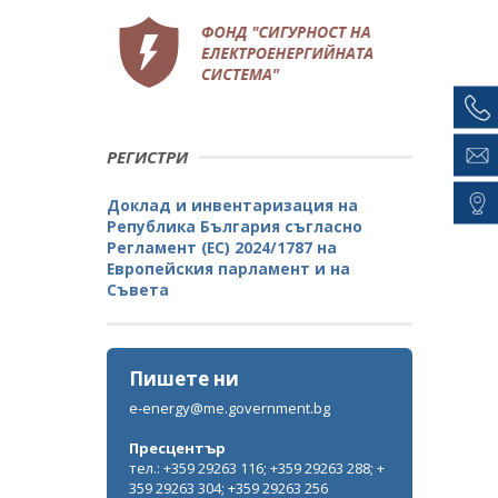
РЕГИСТРИ
Доклад и инвентаризация на
Република България съгласно
Регламент (ЕС) 2024/1787 на
Европейския парламент и на
Съвета
Пишете ни
e-energy@me.government.bg
Пресцентър
тел.: +359 29263 116; +359 29263 288; +
359 29263 304; +359 29263 256