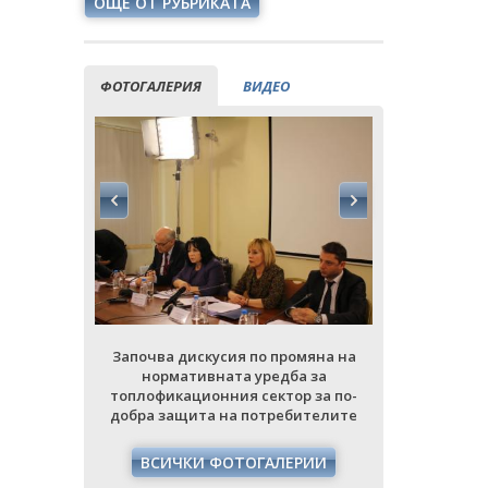
ОЩЕ ОТ РУБРИКАТА
ФОТОГАЛЕРИЯ
ВИДЕО
мяна на
Започва дискусия по промяна на
Започва д
а за
нормативната уредба за
норма
р за по-
топлофикационния сектор за по-
топлофика
ителите
добра защита на потребителите
добра защ
РИИ
ВСИЧКИ ФОТОГАЛЕРИИ
ВСИЧ