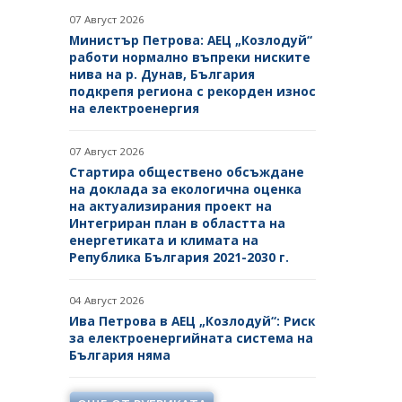
БЮЛЕТИН ПРОДАЖБИ НА
07 Август 2026
СИНДИЦИТЕ
Министър Петрова: АЕЦ „Козлодуй“
работи нормално въпреки ниските
ОБЯВИ
нива на р. Дунав, България
подкрепя региона с рекорден износ
ТЪРГОВЕ
на електроенергия
ИЗБОР НА ОДИТОРИ
07 Август 2026
Стартира обществено обсъждане
ПОКАНИ НА ТЪРГОВСКИ
на доклада за екологична оценка
ДРУЖЕСТВА ЗА ПРЕДОСТАВЯНЕ
на актуализирания проект на
НА ФИНАНСОВИ УСЛУГИ
Интегриран план в областта на
енергетиката и климата на
ДРУГИ
Република България 2021-2030 г.
04 Август 2026
Ива Петрова в АЕЦ „Козлодуй“: Риск
за електроенергийната система на
България няма