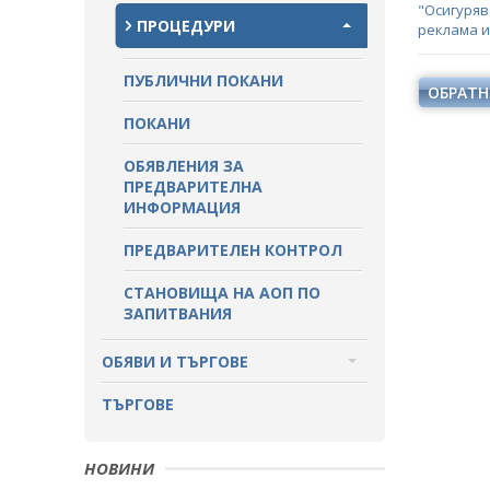
"Осигуряв
ПРОЦЕДУРИ
реклама и
ПАЗАРНИ КОНСУЛТАЦИИ
ПУБЛИЧНИ ПОКАНИ
СТАНОВИЩА НА АОП
ОБРАТН
ПОКАНИ
ОБЯВЛЕНИЯ ЗА ПРЕДВАРИТЕЛНА
ИНФОРМАЦИЯ
ОБЯВЛЕНИЯ ЗА
ПРЕДВАРИТЕЛНА
ИНФОРМАЦИЯ
ПРЕДВАРИТЕЛЕН КОНТРОЛ
СТАНОВИЩА НА АОП ПО
ЗАПИТВАНИЯ
ОБЯВИ И ТЪРГОВЕ
ОБЩЕСТВЕНИ ПОРЪЧКИ ДО 2014
ТЪРГОВЕ
Г.
РАЗПРОДАЖБА НА АКТИВИ
НОВИНИ