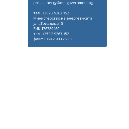
press.energy@me.government.bg
тел.: +359 2 9263 152
Министерство на енергетиката
ул. „Триадица“ 8
ЕИК 176789460
тел.: +359 2 9263 152
факс: +359 2 980 76 30
Започва дискусия по промяна на
нормативната уредба за
топлофикационния сектор за по-
добра защита на потребителите
ВСИЧКИ ФОТОГАЛЕРИИ