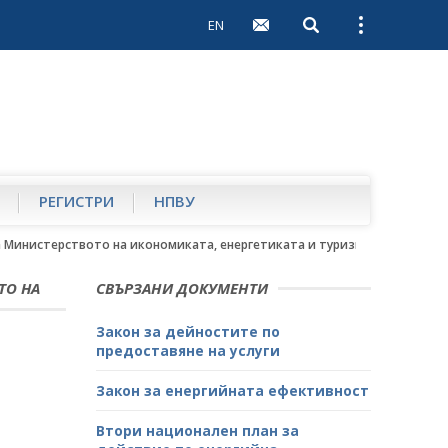
EN
Open search
Open external 
РЕГИСТРИ
НПВУ
а Министерството на икономиката, енергетиката и туризма
ТО НА
СВЪРЗАНИ ДОКУМЕНТИ
Закон за дейностите по
предоставяне на услуги
Закон за енергийната ефективност
Втори национален план за