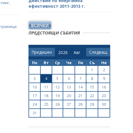
действие по енергийна
тинг,
ефективност 2011-2013 г.
ВСИЧКИ
страница
ПРЕДСТОЯЩИ СЪБИТИЯ
Предишен
Следващ
По
Вт
Ср
Че
Пе
Съ
Не
1
2
3
4
5
6
7
8
9
10
11
12
13
14
15
16
17
18
19
20
21
22
23
24
25
26
27
28
29
30
31