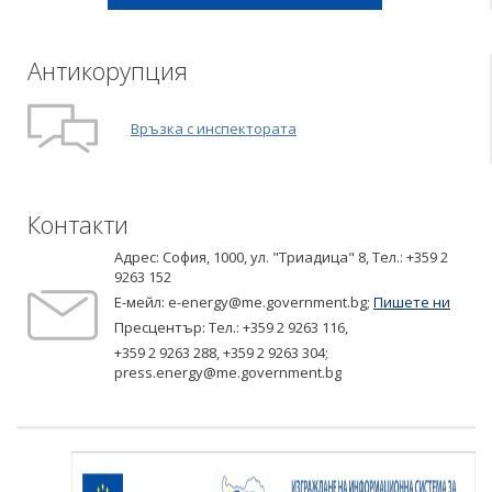
Антикорупция
Връзка с инспектората
Контакти
Адрес: София, 1000, ул. "Триадица" 8,
Tел.: +359 2
9263 152
Е-мейл:
e-energy@me.government.bg
;
Пишете ни
Пресцентър: Тел.:
+359 2 9263 116
,
+359 2 9263 288
,
+359 2 9263 304
;
press.energy@me.government.bg