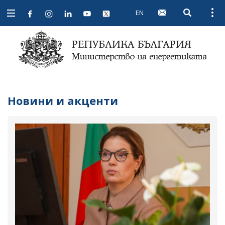
EN
Open searc
Open
Open
navigation
Новини и акценти