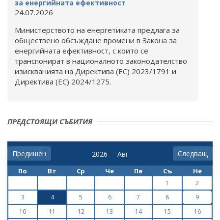
за енергийната ефективност
24.07.2026
Министерството на енергетиката предлага за
обществено обсъждане промени в Закона за
енергийната ефективност, с които се
транспонират в националното законодателство
изискванията на Директива (ЕС) 2023/1791 и
Директива (ЕС) 2024/1275.
ПРЕДСТОЯЩИ СЪБИТИЯ
Предишен
Следващ
По
Вт
Ср
Че
Пе
Съ
Не
1
2
3
4
5
6
7
8
9
10
11
12
13
14
15
16