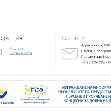
корупция
Контакти
Адрес: София, 1000
Връзка с
Е-мейл:
e-energy@
инспектората
Пресцентър: Тел.:
+359 2 9263 288
,
+35