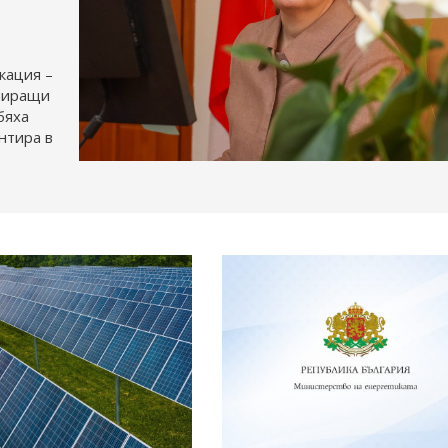
кация –
апиращи
бяха
нтира в