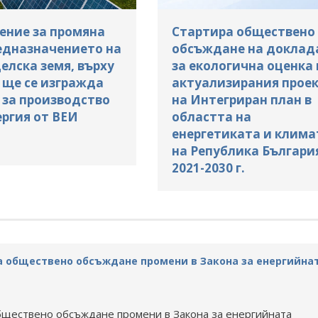
ение за промяна
Стартира обществено
едназначението на
обсъждане на доклад
елска земя, върху
за екологична оценка 
 ще се изгражда
актуализирания прое
 за производство
на Интегриран план в
ергия от ВЕИ
областта на
енергетиката и клима
на Република Българи
2021-2030 г.
а обществено обсъждане промени в Закона за енергийна
бществено обсъждане промени в Закона за енергийната