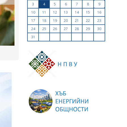
показват резултатите от проверките на „АЕЦ Коз
3
4
5
6
7
8
9
– Нови мощности“
10
11
12
13
14
15
16
17
18
19
20
21
22
23
24
25
26
27
28
29
30
31