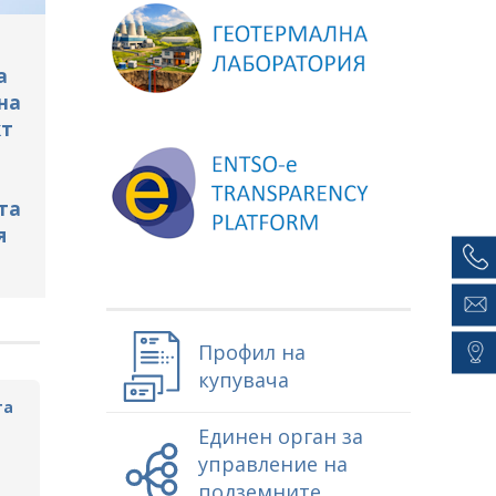
а
на
кт
та
я
Профил на
купувача
та
Единен орган за
управление на
подземните