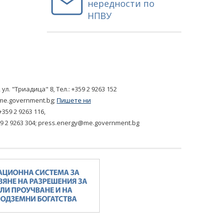
нередности по
НПВУ
, ул. "Триадица" 8,
Tел.: +359 2 9263 152
me.government.bg
;
Пишете ни
+359 2 9263 116
,
9 2 9263 304
;
press.energy@me.government.bg