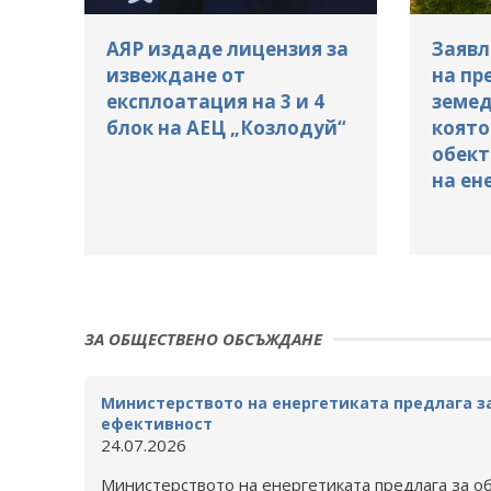
АЯР издаде лицензия за
Заявл
извеждане от
на пр
експлоатация на 3 и 4
земед
блок на АЕЦ „Козлодуй“
която
обект
на ен
ЗА ОБЩЕСТВЕНО ОБСЪЖДАНЕ
Министерството на енергетиката предлага з
ефективност
24.07.2026
Министерството на енергетиката предлага за о