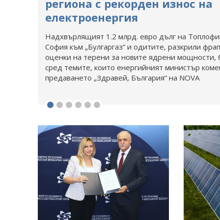
региона с рекорден износ на
електроенергия
Надхвърлящият 1.2 млрд. евро дълг на Топлофи
София към „Булгаргаз“ и одитите, разкрили фр
оценки на терени за новите ядрени мощности, 
сред темите, които енергийният министър коме
предаването „Здравей, България“ на NOVA