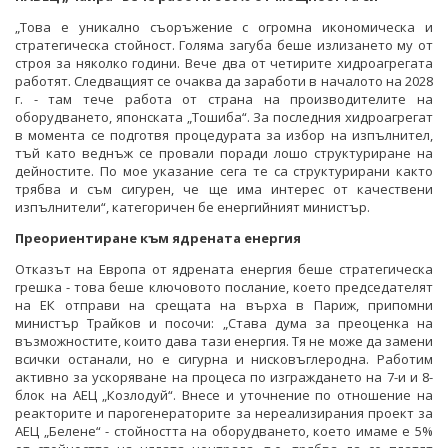
„Това е уникално съоръжение с огромна икономическа и
стратегическа стойност. Голяма загуба беше излизането му от
строя за няколко години. Вече два от четирите хидроагрегата
работят. Следващият се очаква да заработи в началото на 2028
г. - там тече работа от страна на производителите на
оборудването, японската „Тошиба“. За последния хидроагрегат
в момента се подготвя процедурата за избор на изпълнител,
тъй като веднъж се провали поради лошо структуриране на
дейностите. По мое указание сега те са структурирани както
трябва и съм сигурен, че ще има интерес от качествени
изпълнители“, категоричен бе енергийният министър.
Преориентиране към ядрената енергия
Отказът на Европа от ядрената енергия беше стратегическа
грешка - това беше ключовото послание, което председателят
на ЕК отправи на срещата на върха в Париж, припомни
министър Трайков и посочи: „Става дума за преоценка на
възможностите, които дава тази енергия. Тя не може да замени
всички останали, но е сигурна и нисковъглеродна. Работим
активно за ускоряване на процеса по изграждането на 7-и и 8-
блок на АЕЦ „Козлодуй“. Внесе и уточнение по отношение на
реакторите и парогенераторите за нереализирания проект за
АЕЦ „Белене“ - стойността на оборудването, което имаме е 5%