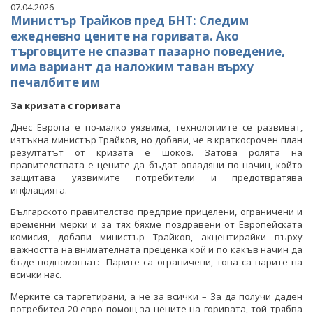
07.04.2026
Министър Трайков пред БНТ: Следим
ежедневно цените на горивата. Ако
търговците не спазват пазарно поведение,
има вариант да наложим таван върху
печалбите им
За кризата с горивата
Днес Европа е по-малко уязвима, технологиите се развиват,
изтъкна министър Трайков, но добави, че в краткосрочен план
резултатът от кризата е шоков. Затова ролята на
правителствата е цените да бъдат овладяни по начин, който
защитава уязвимите потребители и предотвратява
инфлацията.
Българското правителство предприе прицелени, ограничени и
временни мерки и за тях бяхме поздравени от Европейската
комисия, добави министър Трайков, акцентирайки върху
важността на внимателната преценка кой и по какъв начин да
бъде подпомогнат: Парите са ограничени, това са парите на
всички нас.
Мерките са таргетирани, а не за всички – За да получи даден
потребител 20 евро помощ за цените на горивата, той трябва