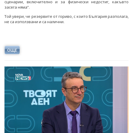
сценарии, включително и за физически недостиг, какъвто
засега няма“.
Той увери, че резервите от гориво, с които България разполага,
не са използвани и са налични.
ОЩЕ