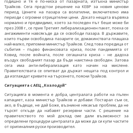
годишно и тя е по-ниска от пазарната, изтъкна министър
Трайков. Сега предстои решение на КЕВР за новия ценови
период. Цените на пазара са волатилни, включително има
периоди с огромни отрицателни цени. Докато нещата вървяха
нормално и предвидимо, което за последен път беше може би
през 2008 г., се прие Третият либерализационен пакет, поеха се
ангажименти навсякъде да се освободи пазара. В държавите,
които първи освободиха пазарите си, домакинствата плащаха
най-малко, припомни министър Трайков. След това поредица от
събития – първо финансовата криза, после пандемията от
Ковид, после войната, после сегашната криза – не дадоха
въздух свободният пазар да бъде наистина свободен. Затова
сега има анти-либерализация като начин на мислене.
Правителствата се опитват да държат нещата под контрол и
да изглаждат кривите на търсенето, поясни Трайков.
Ситуацията с АЕЦ „Козлодуй”
Ситуацияга в момента е добра, централата работи на пълен
капациет, каза министър Трайков и добави: Постарал съм се,
ако, в бъдеще, не дай Боже, възникне някакъв проблем, да не
търсят откъде да набавят резервни части. С решение на
правителството по мой доклад сме дали възможност за
определени процедури централата да може да си купи частите
от оригиналния руски производител.