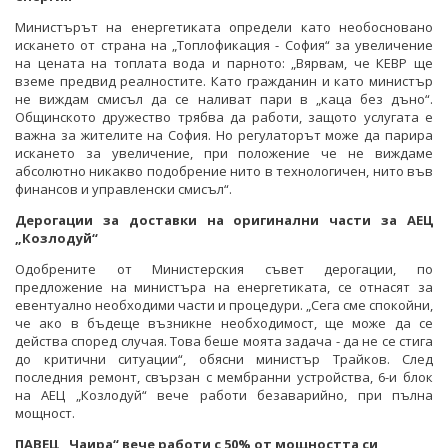
Министърът на енергетиката определи като необосновано
искането от страна на „Топлофикация - София“ за увеличение
на цената на топлата вода и парното: „Вярвам, че КЕВР ще
вземе предвид реалностите. Като гражданин и като министър
не виждам смисъл да се наливат пари в „каца без дъно“.
Общинското дружество трябва да работи, защото услугата е
важна за жителите на София. Но регулаторът може да парира
искането за увеличение, при положение че не виждаме
абсолютно никакво подобрение нито в технологичен, нито във
финансов и управленски смисъл“.
Дерогации за доставки на оригинални части за АЕЦ
„Козлодуй“
Одобрените от Министерския съвет дерогации, по
предложение на министъра на енергетиката, се отнасят за
евентуално необходими части и процедури. „Сега сме спокойни,
че ако в бъдеще възникне необходимост, ще може да се
действа според случая. Това беше моята задача - да не се стига
до критични ситуации“, обясни министър Трайков. След
последния ремонт, свързан с мембранни устройства, 6-и блок
на АЕЦ „Козлодуй“ вече работи безаварийно, при пълна
мощност.
ПАВЕЦ „Чаира“ вече работи с 50% от мощността си