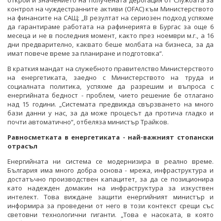
открои и значението на получената дерогация от Службата за
контрол на чуждестранните активи (OFAC) към Министерството
на финансите на САЩ: „В резултат на сериозен подход успяхме
да гарантираме работата на рафинерията в Бургас за още 6
месеца и не в последния момент, както през ноември м.г., а 16
дни предварително, каквато беше молбата на бизнеса, за да
имат повече време за планиране и подготовка“.
В краткия мандат на служебното правителство Министерството
на енергетиката, заедно с Министерството на труда и
социалната политика, успяхме да разрешим и въпроса с
енергийната бедност - проблем, чието решение бе отлагано
над 15 години. „Системата предвижда свързването на много
бази данни у нас, за да може процесът да протича гладко и
почти автоматично“, отбеляза министър Трайков.
Равносметката в енергетиката - най-важният стопански
отрасъл
Енергийната ни система се модернизира в реално време.
България има много добра основа - мрежа, инфраструктура и
достатъчно производствен капацитет, за да се позиционира
като надежден домакин на инфраструктура за изкуствен
интелект. Това виждане защити енергийният министър и
информира за проведени от него в този контекст срещи със
световни технологични гиганти. „Това е насоката, в която