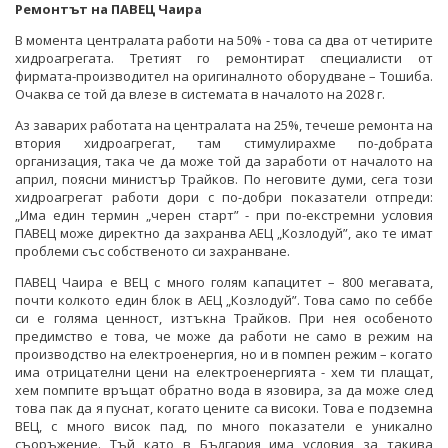
Ремонтът на ПАВЕЦ Чаира
В момента централата работи на 50% - това са два от четирите
хидроагрегата. Третият го ремонтират специалисти от
фирмата-производител на оригиналното оборудване – Тошиба.
Очаква се той да влезе в системата в началото на 2028 г.
Аз заварих работата на централата на 25%, течеше ремонта на
втория хидроагрегат, там стимулирахме по-добрата
организация, така че да може той да заработи от началото на
април, поясни министър Трайков. По неговите думи, сега този
хидроагрегат работи дори с по-добри показатели отпреди:
„Има един термин „черен старт” - при по-екстремни условия
ПАВЕЦ може директно да захранва АЕЦ „Козлодуй”, ако те имат
проблеми със собственото си захранване.
ПАВЕЦ Чаира е ВЕЦ с много голям капацитет – 800 мегавата,
почти колкото един блок в АЕЦ „Козлодуй”. Това само по себбе
си е голяма ценност, изтъкна Трайков. При нея особеното
предимство е това, че може да работи не само в режим на
производство на електроенергия, но и в помпен режим – когато
има отрицателни цени на електроенергията - хем ти плащат,
хем помпите връщат обратно вода в язовира, за да може след
това пак да я пуснат, когато цените са високи. Това е подземна
ВЕЦ, с много висок пад, по много показатели е уникално
съоръжение. Тъй като в България има условия за такива