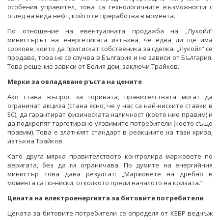
особения управител, това са технологичните възможности с
оглед на вида нефт, който се преработва в момента.
По отношение на евентуалната продажба на „Лукойл”
министърът на енергетиката изтъкна, че едва ли ще има
срокове, които да притискат собственика за сделка. „Лукойл” се
продава, това не се случва в България и не зависи от България.
Това решение зависи от Белия дом, заключи Трайков.
Мерки за овладяване ръста на цените
Ако става въпрос за горивата, правителствата могат да
ограничат акциза (стана ясно, че у нас са най-ниските ставки в
ЕС), да гарантират физическата наличност (което ние правим) и
да подкрепят таргетирано уязвимите потребители (което също
правим). Това е златният стандарт в реакциите на тази криза,
изтъкна Трайков.
Като друга мярка правителството контролира маржовете по
веригата, без да ги ограничава. По думите на енергийния
министър това дава резултат: „Маржовете на дребно в
момента са по-ниски, отколкото преди началото на кризата.”
Цената на електроенергията за битовите потребители
Цената за битовите потребители се определя от КЕВР веднъж