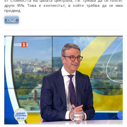
от стойността на цялата централа, т.е. трябва да се платят
други 95%. Това е контекстът, в който трябва да се има
предвид.
ОЩЕ