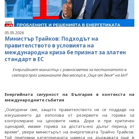
05.05.2026
Министър Трайков: Подходът на
правителството в условията на
международна криза бе признат за златен
стандарт в ЕС
Енергийният министър с равносметка за постигнатото в
сектора през изминалите два месеца в „Още от деня“ на БНТ
Енергийната сигурност на България в контекста на
международните събития
„Осигурени сме, защото правителството не се поддаде на
изкушението да използва от резервите на горива за
контролиране на ценовите нива. Дори и при критичен
сценарий, имаме горива за достатъчно дълъг период от
време“, увери министърът на енергетиката Трайчо Трайков.
Той припомни категоричната намеса на държавата още в