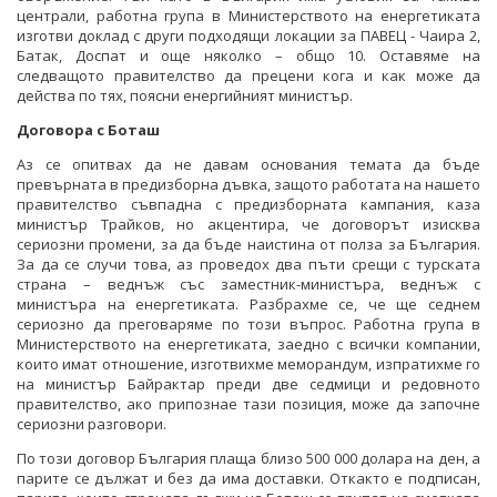
централи, работна група в Министерството на енергетиката
изготви доклад с други подходящи локации за ПАВЕЦ - Чаира 2,
Батак, Доспат и още няколко – общо 10. Оставяме на
следващото правителство да прецени кога и как може да
действа по тях, поясни енергийният министър.
Договора с Боташ
Аз се опитвах да не давам основания темата да бъде
превърната в предизборна дъвка, защото работата на нашето
правителство съвпадна с предизборната кампания, каза
министър Трайков, но акцентира, че договорът изисква
сериозни промени, за да бъде наистина от полза за България.
За да се случи това, аз проведох два пъти срещи с турската
страна – веднъж със заместник-министъра, веднъж с
министъра на енергетиката. Разбрахме се, че ще седнем
сериозно да преговаряме по този въпрос. Работна група в
Министерството на енергетиката, заедно с всички компании,
които имат отношение, изготвихме меморандум, изпратихме го
на министър Байрактар преди две седмици и редовното
правителство, ако припознае тази позиция, може да започне
сериозни разговори.
По този договор България плаща близо 500 000 долара на ден, а
парите се дължат и без да има доставки. Откакто е подписан,