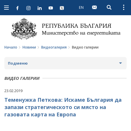
EN
Open searc
Open
Open
navigation
Начало
Новини
Видеогалерия
Видео галерии
Подменю
НОВИНИ
ВИДЕО ГАЛЕРИИ
ПРЕДСТОЯЩИ СЪБИТИЯ
23.02.2019
Теменужка Петкова: Искаме България да
ЗА ОБЩЕСТВЕНО ОБСЪЖДАНЕ
запази стратегическото си място на
ПРОЕКТИ ЗА ОБЩЕСТВЕНО ОБСЪЖДАНЕ
ИНТЕРВЮТА
газовата карта на Европа
ЗАВЪРШИЛИ ПРОЦЕДУРИ ЗА ОБЩЕСТВЕНО
ПАРЛАМЕНТАРЕН КОНТРОЛ
ОБСЪЖДАНЕ