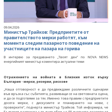
09.04.2026
Министър Трайков: Предприетите от
правителството мерки работят, към
момента следим пазарното поведение на
участниците на пазара на горива
В интервю за предаването „Твоят ден” по NOVA NEWS
енергийният министър коментира актуални теми
Отражението на войната в Близкия изток върху
България - мерки, резерви, рискове
„Наша отговорност е да предвиждаме различните сценарии
във връзка със събитията, развиващи се на световната сцена,
и да се подготвяме за тях. Именно това правим с предприетите
досега мерки, с дискусиите и планирането на нови, с
проверките“, подчерта министър Трайков. Той информира, че
България разполага с пълния обем на 90-дневните резерви от