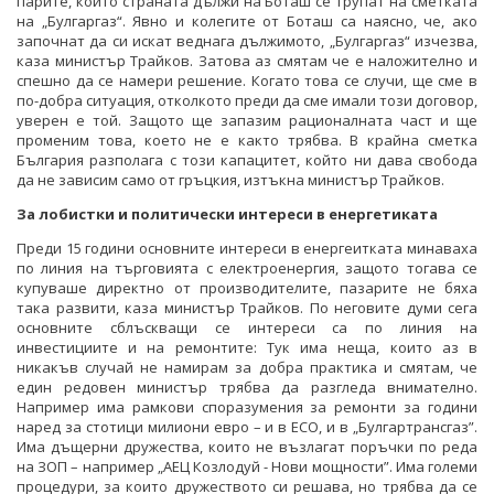
парите, които страната дължи на Боташ се трупат на сметката
на „Булгаргаз“. Явно и колегите от Боташ са наясно, че, ако
започнат да си искат веднага дължимото, „Булгаргаз“ изчезва,
каза министър Трайков. Затова аз смятам че е наложително и
спешно да се намери решение. Когато това се случи, ще сме в
по-добра ситуация, отколкото преди да сме имали този договор,
уверен е той. Защото ще запазим рационалната част и ще
променим това, което не е както трябва. В крайна сметка
България разполага с този капацитет, който ни дава свобода
да не зависим само от гръцкия, изтъкна министър Трайков.
За лобистки и политически интереси в енергетиката
Преди 15 години основните интереси в енергеитката минаваха
по линия на търговията с електроенергия, защото тогава се
купуваше директно от производителите, пазарите не бяха
така развити, каза министър Трайков. По неговите думи сега
основните сблъскващи се интереси са по линия на
инвестициите и на ремонтите: Тук има неща, които аз в
никакъв случай не намирам за добра практика и смятам, че
един редовен министър трябва да разгледа внимателно.
Например има рамкови споразумения за ремонти за години
наред за стотици милиони евро – и в ЕСО, и в „Булгартрансгаз”.
Има дъщерни дружества, които не възлагат поръчки по реда
на ЗОП – например „АЕЦ Козлодуй - Нови мощности”. Има големи
процедури, за които дружеството си решава, но трябва да се