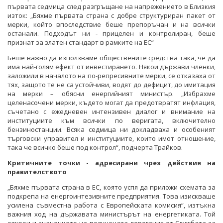
първата седмица след разгръщане на напрежението в Близкия
изток: „Бяхме първата страна с добре структуриран пакет от
мерки, който впоследствие беше препоръчан и на всички
останали. Подходът ни - прицелен и контролиран, беше
признат за златен стандарт в рамките на ЕС“
Беше важно да използваме обществените средства така, че да
има най-голям ефект от инвестирането. Някои държави членки,
заложили в началото на по-репресивните мерки, се отказаха от
тях, защото те не са устойчиви, водят до дефицит, до имитация
на мерки – обясни енергийният министър. „Избрахме
целенасочени мерки, където могат да предотвратят инфлация,
съчетано с ежедневен интензивен диалог и внимание на
институциите към всички по веригата, включително
бензиностанции. Всяка седмица ни докладваха и особеният
търговски управител и институциите, които имот отношение,
така че всичко беше под контрол“, подчерта Трайков.
Критичните точки - адресирани чрез действия на
правителството
„Бяхме първата страна в ЕС, която успя да приложи схемата за
подкрепа на енергоинтезивните предприятия. Това изискваше
усилена съвместна работа с Европейската комисия“, изтъкна
важния ход на държавата министърът на енергетиката. Той