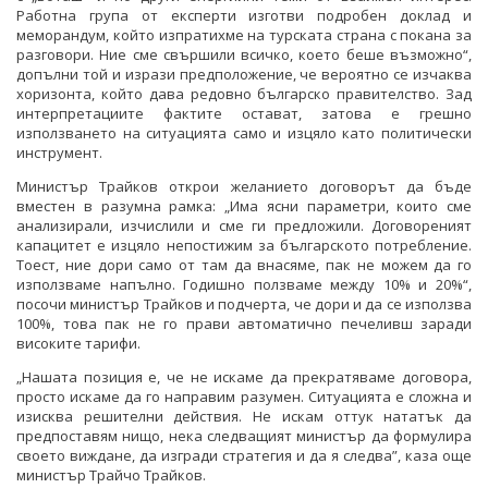
Работна група от експерти изготви подробен доклад и
меморандум, който изпратихме на турската страна с покана за
разговори. Ние сме свършили всичко, което беше възможно“,
допълни той и изрази предположение, че вероятно се изчаква
хоризонта, който дава редовно българско правителство. Зад
интерпретациите фактите остават, затова е грешно
използването на ситуацията само и изцяло като политически
инструмент.
Министър Трайков открои желанието договорът да бъде
вместен в разумна рамка: „Има ясни параметри, които сме
анализирали, изчислили и сме ги предложили. Договореният
капацитет е изцяло непостижим за българското потребление.
Тоест, ние дори само от там да внасяме, пак не можем да го
използваме напълно. Годишно ползваме между 10% и 20%“,
посочи министър Трайков и подчерта, че дори и да се използва
100%, това пак не го прави автоматично печеливш заради
високите тарифи.
„Нашата позиция е, че не искаме да прекратяваме договора,
просто искаме да го направим разумен. Ситуацията е сложна и
изисква решителни действия. Не искам оттук нататък да
предпоставям нищо, нека следващият министър да формулира
своето виждане, да изгради стратегия и да я следва”, каза още
министър Трайчо Трайков.