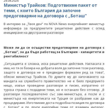
24.04.2026
Министър Трайков: Подготвихме пакет от
теми, с които България да започне
предоговаряне на договора с „Боташ“
В интервю за „Твоя ден“ по NOVA News енергийният министър
информира за предприетите решителни действия с оглед
иницииране на двустранни разговори
Може ли да се осъществи предоговаряне на договора с
„Боташ“, за да бъде работещ за България - капацитети и
рентабилност
„Ситуацията е сложна, иска решителни действия. Нагласата я
има, но тя се базира на добрата воля да започне този разговор,
защото в договора не е предвиден формален ред за това“,
обясни министър Трайков. По думите му до започването на
мандата на служебното правителство не е било предприето
нищо, извън проведени разговори и писмо, изпратено от
турска страна с подадени теми, но е останало без отговор. „В
разговори последователно със зам.-министъра, а после и с
министъра на енергетиката на Турция се разбрахме как да
процедираме. Изготвихме доста подробна позиция по договора
с „Боташ” и по други енергийни теми от взаимен интерес.