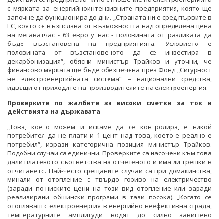
с мярката за енергийноинтензивните предприятия, която ще
започне да функционира до дни. „Страната ни е сред първите в
ЕС, която се възползва от възможността над определена цена
на мегаватчас - 63 евро у нас - половината от разликата да
бъде възстановена на предприятията. Условието е
половината от възстановеното да се инвестира в
декарбонизация“, обясни министър Трайков и уточни, че
финансово мярката ще бъде обезпечена през Фонд „Сигурност
не електроенергийната система“ – национални средства,
идващи от приходите на производителите на електроенергия.
Проверките по жалбите за високи сметки за ток
и
действията на държавата
„Това, което можем и искаме да се контролира, е никой
потребител да не плати и 1 цент над това, което е реално е
потребил“, изрази категорична позиция министър Трайков.
Подобни случаи са единични. Проверките са насочени към това
дали платеното съответства на отчетеното и има ли грешки в
отчитането. Най-често срещаните случаи са при домакинства,
минали от отопление с твърдо гориво на електричество
(заради по-ниските цени на този вид отопление или заради
реализирани общински програми в тази посока). „Когато се
отопляваш с електроенергия в енергийно неефективна сграда,
температурните амплитуди водят до силно завишено