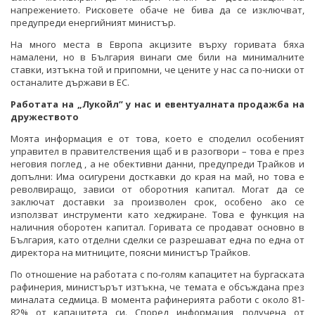
напрежението. Рисковете обаче не бива да се изключват,
предупреди енергийният министър.
На много места в Европа акцизите върху горивата бяха
намалени, но в България винаги сме били на минималните
ставки, изтъкна той и припомни, че цените у нас са по-ниски от
останалите държави в ЕС.
Работата на „Лукойл” у нас и евентуалната продажба на
дружеството
Моята информация е от това, което е споделил особеният
управител в правителствения щаб и в разогвори – това е през
неговия поглед , а не обективни данни, предупреди Трайков и
допълни: Има осигурени досткавки до края на май, но това е
револвиращо, зависи от оборотния капитал. Могат да се
заключат доставки за произволен срок, особено ако се
използват инструменти като хеджиране. Това е функция на
наличния оборотен капитал. Горивата се продават основно в
България, като отделни сделки се разрешават една по една от
директора на митниците, поясни министър Трайков.
По отношение на работата с по-голям капацитет на бургаската
рафинерия, министърът изтъкна, че темата е обсъждана през
миналата седмица. В момента рафинерията работи с около 81-
82% от капацитета си. Според информация, получена от