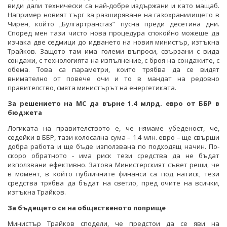
види дали технически са най-добре издържани и като мащаб.
Например новият търг за разширяване на газохранилището в
Чирен, който „Булгартрансгаз” пусна преди десетина дни.
Според мен тази чисто нова процедура спокойно можеше да
изчака две седмици до идването на новия министър, изтъкна
Трайков. Защото там има големи въпроси, свързани с вида
сондажи, с технологията на изпълнение, с броя на сондажите, с
обема. Това са параметри, които трябва да се видят
внимателно от повече очи и то в мандат на редовно
правителство, смята министърът на енергетиката.
За решението на МС да върне 1.4 млрд. евро от ББР в
бюджета
Логиката на правителството е, че нямаме убеденост, че,
седейки в ББР, тази колосална сума – 1.4 млн. евро – ще свърши
добра работа и ще бъде използвана по подходящ начин. По-
скоро обратното - има риск тези средства да не бъдат
използвани ефективно. Затова Министерският съвет реши, че
в момент, в който публичните финанси са под натиск, тези
средства трябва да бъдат на светло, пред очите на всички,
изтъкна Трайков.
За бъдещето си на общественото поприще
Министър Трайков сподели, че предстои да се яви на