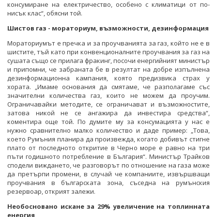
консумиране на електричество, особено с климатици от по-
нисък клас“, обясни той.
Шистов газ - мораториум, възможности, дезинформация
Мораториумът е пречка и за проучванията за газ, който не е в
шистите, тъй като при конвенционалните проучвания за газ на
сушата също се прилага фракинг, посочи енергийният министър
и припомни, че забраната бе в резултат на добре изпълнена
дезинформационна кампания, която предизвика страх у
хората. „Имаме основания да смятаме, че разполагаме със
значителни количества газ, които не можем да проучим.
Ограничавайки методите, се ограничават и възможностите,
затова никой не се ангажира да инвестира средства“,
коментира още той. По думите му за консумацията у нас е
нужно сравнително малко количество и даде пример: „Това,
което Румъния планира да произвежда, когато добивът стигне
плато от последното откритие в Черно море е равно на три
пъти годишното потребление в България“. Министър Трайков
сподели виждането, че разговорът по отношение на газа може
да претърпи промени, в случай че компаниите, извършващи
проучвания в българската зона, съседна на румънския
резервоар, открият залежи.
Необосновано искане за 29% увеличение на топлинната
енергия