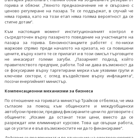
горива и обясни: „Тяхното предназначение не е свързано с
ценово регулиране на пазара. Те се поддържат, в случай че
няма горива, като на този етап няма голяма вероятност да се
стигне дотам“.
Към настоящия момент институционалният контрол е
съсредоточен върху пазарното поведение на участниците на
пазара за горива. Бензиностанциите работят с по-ниски
маржове спрямо преди началото на кризата, но са повишени
цените, върху които те се прилагат и в този смисъл търговците
не инкасират големи загуби. „Пазарният подход, който
правителството предприе, работи. Той ни дава възможност да
се фокусираме върху таргетирани мерки към уязвими групи и
ключови сектори, с оглед въздействие върху инфлацията“,
посочи енергийният министър.
Компенсационни механизми за бизнеса
По отношение на горивата министър Трайков отбеляза, че има
съгласие за помощ към общинските и междуобщински
автобусни превози, предвид фиксираните цени по договорите с
общините: „Искаме да останат тези цени, вместо да се
разреждат или елиминират курсове. Това ще свърши работа,
ще се усети и е във възможностите ни да го финансираме“.
Действия се предприемат и по отношение на електроенергията