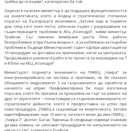
трябва да се върви“, категоричен бе той.
Задачата на всеки министър е да поддържа функционалността
на енергетиката, която е водещ и стратегически стопански
отрасъл на българската икономика. „Затова още в първите
дни, след като поех поста, започнах първо с разрешаване на
съществуващите проблеми в АЕЦ „Козлодуй“, заяви министър
Трайков. Със сменени мембрани шести блок работи
безпроблемно и при пълна мощност, а за избягване на подобни
проблеми в бъдеще Министерският съвет одобри дерогация на
10 процедури за доставки на оригинални части за централата.
Продължава и усилената работа по проекта за изграждане на 7
и 8 блок на АЕЦ „Козлодуй“
Министърът подчерта значението на ПАВЕЦ „Чаира“ за
електроенергийната ни система и припомни, че бе спазено
обещанието хидроагрегат 3 на съоръжението да заработи в
началото на април. Преформатирана бе лошо изготвена
поръчка, която бе причина за проваляне на търг за ремонт на
друг от агрегатите – понастоящем са отделени инженерните от
строителните дейности, което е предпоставка за успех при
нова процедура. „ПАВЕЦ е съкровище на енергетиката. Затова
идентифицирахме още 10 места, на които може да има ПАВЕЦ –
„Чаира 2“, Доспат, Батак, Яденица. В следващи седмици очаквам
да има новина, че започват процедурите по изпълнението на
някои от тях“, коментира Трайков.