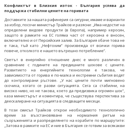
Конфликтът в Близкия изток - България успява да
поддържа стабилни цените на горивата
Доставките за нашата рафинерия са сигурни, имаме и варианти
за избор, посочи министър Трайков и разясни: „Има недостиг на
определени видове продукти (в Европа), например керосин,
защото в рамките на ЕС голяма част от керосина е вносен,
включително и от Персийския залив. За България обаче това не
е така, тъй като „Нефтохим” произвежда от всички горива
повече, отколкото е нашето вътрешно потребление”.
Светът в енергийно отношение днес е много различен в
сравнение с годините на предишните шокове с цените.
Развитието на енергийните технологии е такова, че
зависимостта от горива е по-малка и екстремни събития водят
до контролирани ръстове. „У нас цените почти мигновено
скочиха, когато се разви ситуацията. Сега са стабилни, на
високо ниво, но не такова, което да предизвика огромен шок“,
каза министърът и коментира, че съществува перспектива за
деескалиране на ситуацията в следващите месеци.
В този смисъл Трайков открои необходимото технологично
време за възстановяване на нормалния ритъм на
съоръженията и разпределянето на корабите по маршрутите:
„Затова в рамките на ЕС и ние в България се готвим за всякакви