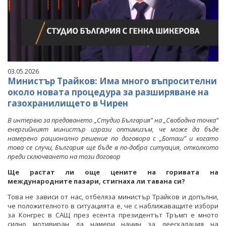
03.05.2026
Министър Трайков: Има много въпросителни
около новата процедура за разширяване на
газохранилището в Чирен
В интервю за предаването „Студио България” на „Свободна точка”
енергийният министър изрази оптимизъм, че може да бъде
намерено рационално решение по договора с „Боташ” и когато
това се случи, България ще бъде в по-добра ситуация, отколкото
преди сключването на този договор
Ще растат ли още цените на горивата на
международните пазари, стигнаха ли тавана си?
Това не зависи от нас, отбеляза министър Трайков и допълни,
че положителното в ситуацията е, че с наближаващите избори
за Конгрес в САЩ през есента президентът Тръмп е мното
силно мотивиран да намери начин за деескалация на