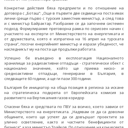
Конкретни действия бяха предприети и по отношение на
договора с „Боташ“: „Още в първите две седмици на поста имах
лични срещи първо с турския заместник-министър, а след това
и с министър Байрактар. Разбрахме се да започнем системен
подход. Формулирахме преговорна рамка по сериозен начин с
участието на експерти от Министерството на енергетиката и
от дружествата, която е изпратена на 16 април на турската
страна“, посочи енергийният министър и изрази убеденост, че
наследникът му на поста ще продължи работата.
Успешно бе въведено в експлоатация Националното
хранилище за радиоактивни отпадъци - стратегически обект с
национално значение, който ще приема ниско- и
средноактивни отпадъци, генерирани в България, в
следващите 60 години, а ще ги пази 300 години.
България бе инициатор на обща позиция в региона за искане
на стратегическа подкрепа от Европейската комисия за
развитието на Вертикалния газов коридор
Спасени бяха и средствата по ПВУ за всичко, което зависи от
Министерството на енергетиката. „Надявам се да са доволни
общините, които ще успеят да си довършат проектите за
улично осветление, както и частните бенефициенти от
бизнеса“, каза министър Трайков. По отношение на концесиите