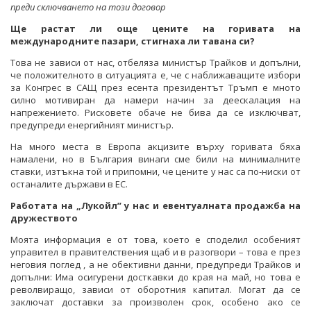
преди сключването на този договор
Ще растат ли още цените на горивата на
международните пазари, стигнаха ли тавана си?
Това не зависи от нас, отбеляза министър Трайков и допълни,
че положителното в ситуацията е, че с наближаващите избори
за Конгрес в САЩ през есента президентът Тръмп е мното
силно мотивиран да намери начин за деескалация на
напрежението. Рисковете обаче не бива да се изключват,
предупреди енергийният министър.
На много места в Европа акцизите върху горивата бяха
намалени, но в България винаги сме били на минималните
ставки, изтъкна той и припомни, че цените у нас са по-ниски от
останалите държави в ЕС.
Работата на „Лукойл” у нас и евентуалната продажба на
дружеството
Моята информация е от това, което е споделил особеният
управител в правителствения щаб и в разогвори – това е през
неговия поглед , а не обективни данни, предупреди Трайков и
допълни: Има осигурени досткавки до края на май, но това е
револвиращо, зависи от оборотния капитал. Могат да се
заключат доставки за произволен срок, особено ако се