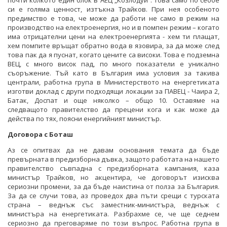
почти колкото един блок в АЕЦ „Козлодуй”. Това само по себбе
си е голяма ценност, изтъкна Трайков. При нея особеното
предимство е това, че може да работи не само в режим на
производство на електроенергия, но и в помпен режим – когато
има отрицателни цени на електроенергията - хем ти плащат,
хем помпите връщат обратно вода в язовира, за да може след
това пак да я пуснат, когато цените са високи. Това е подземна
ВЕЦ, с много висок пад, по много показатели е уникално
съоръжение. Тъй като в България има условия за такива
централи, работна група в Министерството на енергетиката
изготви доклад с други подходящи локации за ПАВЕЦ - Чаира 2,
Батак, Доспат и още няколко – общо 10. Оставяме на
следващото правителство да прецени кога и как може да
действа по тях, поясни енергийният министър.
Договора с Боташ
Аз се опитвах да не давам основания темата да бъде
превърната в предизборна дъвка, защото работата на нашето
правителство съвпадна с предизборната кампания, каза
министър Трайков, но акцентира, че договорът изисква
сериозни промени, за да бъде наистина от полза за България.
За да се случи това, аз проведох два пъти срещи с турската
страна – веднъж със заместник-министъра, веднъж с
министъра на енергетиката. Разбрахме се, че ще седнем
сериозно да преговаряме по този въпрос. Работна група в