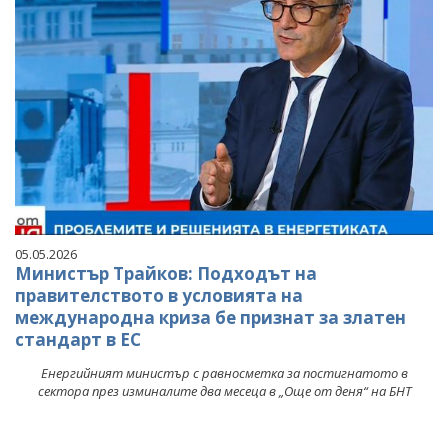
05.05.2026
Министър Трайков: Подходът на
правителството в условията на
международна криза бе признат за златен
стандарт в ЕС
Енергийният министър с равносметка за постигнатото в
сектора през изминалите два месеца в „Още от деня“ на БНТ