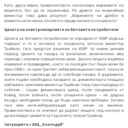
Като друга мярка правителството контролира маржовете по
веригата, без да ги ограничава. По думите на енергийния
министър това дава резултат: „Маржовете на дребно в
момента са по-ниски, отколкото преди началото на кризата.”
Цената на електроенергията за битовите потребители
Цената за битовите потребители се определя от КЕВР веднъж
годишно и тя е по-ниска от пазарната, изтъкна министър
Трайков. Сега предстои решение на КЕВР за новия ценови
период. Цените на пазара са волатилни, включително има
периоди с огромни отрицателни цени. Докато нещата вървяха
нормално и предвидимо, което за последен път беше може би
през 2008 г., се прие Третият либерализационен пакет, поеха се
ангажименти навсякъде да се освободи пазара. В държавите,
които първи освободиха пазарите си, домакинствата плащаха
най-малко, припомни министър Трайков. След това поредица от
събития – първо финансовата криза, после пандемията от
Ковид, после войната, после сегашната криза – не дадоха
въздух свободният пазар да бъде наистина свободен. Затова
сега има анти-либерализация като начин на мислене.
Правителствата се опитват да държат нещата под контрол и
да изглаждат кривите на търсенето, поясни Трайков.
Ситуацията с АЕЦ „Козлодуй”