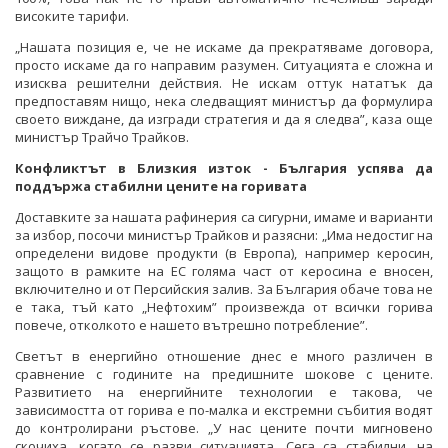
високите тарифи.
„Нашата позиция е, че не искаме да прекратяваме договора,
просто искаме да го направим разумен. Ситуацията е сложна и
изисква решителни действия. Не искам оттук нататък да
предпоставям нищо, нека следващият министър да формулира
своето виждане, да изгради стратегия и да я следва”, каза още
министър Трайчо Трайков.
Конфликтът в Близкия изток - България успява да
поддържа стабилни цените на горивата
Доставките за нашата рафинерия са сигурни, имаме и варианти
за избор, посочи министър Трайков и разясни: „Има недостиг на
определени видове продукти (в Европа), например керосин,
защото в рамките на ЕС голяма част от керосина е вносен,
включително и от Персийския залив. За България обаче това не
е така, тъй като „Нефтохим” произвежда от всички горива
повече, отколкото е нашето вътрешно потребление”.
Светът в енергийно отношение днес е много различен в
сравнение с годините на предишните шокове с цените.
Развитието на енергийните технологии е такова, че
зависимостта от горива е по-малка и екстремни събития водят
до контролирани ръстове. „У нас цените почти мигновено
скочиха, когато се разви ситуацията. Сега са стабилни, на