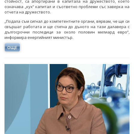
стойност, са апортирани в капитала на дружеството, което
означава „кух“ капитал и съответно проблеми със заверка на
отчета на дружеството.
„Подала съм сигнал до компетентните органи, вярвам, че ще си
свършат работата и ще стигна до дъното на тази далавера с
дългосрочни последици за около половин милиард евро“,
информира енергийният министър.
ОЩЕ