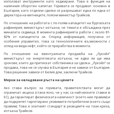
използват инструменти като хеджиране. Това е функция на
наличния оборотен капитал. Горивата се продават основно в
България, като отделни сделки се разрешават една по една от
директора на митниците, поясни министър Трайков.
По отношение на работата с по-голям капацитет на бургаската
рафинерия, министърът изтъкна, че темата е обсъждана през
миналата седмица. В момента рафинерията работи с около 81-
82% от капацитета си. Според информация, получена от
особения управител, това са технологичните възможности с
оглед на вида нефт, който се преработва в момента.
По отношение на евентуалната продажба на „Лукойл”
министърът на енергетиката изтъкна, че едва ли ще има
срокове, които да притискат собственика за сделка. „Лукойл” се
продава, това не се случва в България и не зависи от България.
Това решение зависи от Белия дом, заключи Трайков.
Мерки за овладяване ръста на цените
Ако става въпрос за горивата, правителствата могат да
ограничат акциза (стана ясно, че у нас са най-ниските ставки в
ЕС), да гарантират физическата наличност (което ние правим) и
да подкрепят таргетирано уязвимите потребители (което също
правим). Това е златният стандарт в реакциите на тази криза,
изтъкна Трайков.