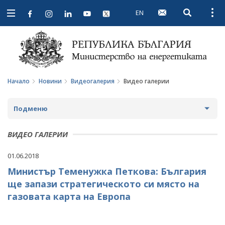
EN
Open searc
Open
Open
navigation
Начало
Новини
Видеогалерия
Видео галерии
Подменю
НОВИНИ
ВИДЕО ГАЛЕРИИ
ПРЕДСТОЯЩИ СЪБИТИЯ
01.06.2018
Министър Теменужка Петкова: България
ЗА ОБЩЕСТВЕНО ОБСЪЖДАНЕ
ще запази стратегическото си място на
ПРОЕКТИ ЗА ОБЩЕСТВЕНО ОБСЪЖДАНЕ
ИНТЕРВЮТА
газовата карта на Европа
ЗАВЪРШИЛИ ПРОЦЕДУРИ ЗА ОБЩЕСТВЕНО
ПАРЛАМЕНТАРЕН КОНТРОЛ
ОБСЪЖДАНЕ