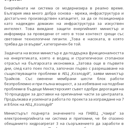
Енергийната ни система се модернизира в реално време.
България има много добра основа - мрежа, инфраструктура и
достатъчно производствен капацитет, за да се позиционира
като надежден домакин на инфраструктура за изкуствен
интелект. Това виждане защити енергийният министър и
информира за проведени от него в този контекст срещи със
световни технологични гиганти. „Това е насоката, в която
трябва да се върви“, категоричен бе той.
Задачата на всеки министър е да поддържа функционалността
на енергетиката, която е водещ и стратегически стопански
отрасъл на българската икономика. „Затова още в първите
дни, след като поех поста, започнах първо с разрешаване на
съществуващите проблеми в АЕЦ „Козлодуй“, заяви министър
Трайков. Със сменени мембрани шести блок работи
безпроблемно и при пълна мощност, а за избягване на подобни
проблеми в бъдеще Министерският съвет одобри дерогация на
10 процедури за доставки на оригинални части за централата.
Продължава и усилената работа по проекта за изграждане на 7
и 8 блок на АЕЦ „Козлодуй“
Министърът подчерта значението на ПАВЕЦ „Чаира“ за
електроенергийната ни система и припомни, че бе спазено
обещанието хидроагрегат 3 на съоръжението да заработи в