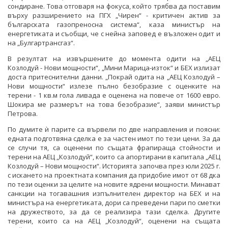
сондиране. Това отговаря на фокуса, който трябва да поставим
върху разширението на ПГХ „Чирен“ - критичен актив за
българската газопреносна система“, каза министър на
енергетиката и съобщи, че с нейна заповед е възложен одит и
на „Булгартрансгаз“.
В резултат на извършените до момента одити на „АЕЦ
Козлодуй - Нови мощности“, „Мини Марица-изток“ и БЕХ излизат
доста притеснителни данни. „Покрай одита на „АЕЦ Козлодуй –
Нови мощности“ излезе пълно безобразие с оценките на
терени - 1 кв.м гола ливада е оценена на повече от 1600 евро.
Шокира ме размерът на това безобразие“, заяви министър
Петрова.
По думите ѝ парите са вървели по две направления и поясни:
едната подготвяна сделка е за частен имот по тези цени. За да
се случи тя, са оценени по същата фрапираща стойности и
терени на АЕЦ „Козлодуй“, които са апортирани в капитала „АЕЦ
Козлодуй – Нови мощности“. Историята започва през юли 2025 г.
с искането на проектната компания да придобие имот от 68 дка
по тези оценки за целите на новите ядрени мощности. Минават
санкции на тогавашния изпълнителен директор на БЕХ и на
министъра на енергетиката, дори са преведени пари по сметки
на дружеството, за да се реализира тази сделка. Другите
терени, които са на АЕЦ „Козлодуй“, оценени на същата