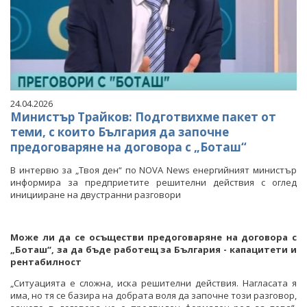
24.04.2026
Министър Трайков: Подготвихме пакет от
теми, с които България да започне
предоговаряне на договора с „Боташ“
В интервю за „Твоя ден“ по NOVA News енергийният министър
информира за предприетите решителни действия с оглед
иницииране на двустранни разговори
Може ли да се осъществи предоговаряне на договора с
„Боташ“, за да бъде работещ за България - капацитети и
рентабилност
„Ситуацията е сложна, иска решителни действия. Нагласата я
има, но тя се базира на добрата воля да започне този разговор,