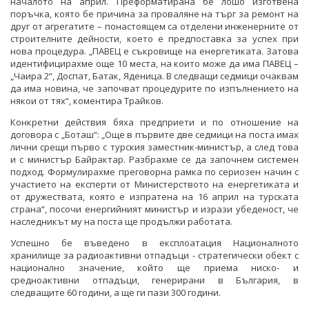
началото на април. Преформатирана бе лошо изготвена
поръчка, която бе причина за проваляне на търг за ремонт на
друг от агрегатите – понастоящем са отделени инженерните от
строителните дейности, което е предпоставка за успех при
нова процедура. „ПАВЕЦ е съкровище на енергетиката. Затова
идентифицирахме още 10 места, на които може да има ПАВЕЦ –
„Чаира 2“, Доспат, Батак, Яденица. В следващи седмици очаквам
да има новина, че започват процедурите по изпълнението на
някои от тях“, коментира Трайков.
Конкретни действия бяха предприети и по отношение на
договора с „Боташ“: „Още в първите две седмици на поста имах
лични срещи първо с турския заместник-министър, а след това
и с министър Байрактар. Разбрахме се да започнем системен
подход. Формулирахме преговорна рамка по сериозен начин с
участието на експерти от Министерството на енергетиката и
от дружествата, която е изпратена на 16 април на турската
страна“, посочи енергийният министър и изрази убеденост, че
наследникът му на поста ще продължи работата.
Успешно бе въведено в експлоатация Националното
хранилище за радиоактивни отпадъци - стратегически обект с
национално значение, който ще приема ниско- и
средноактивни отпадъци, генерирани в България, в
следващите 60 години, а ще ги пази 300 години.