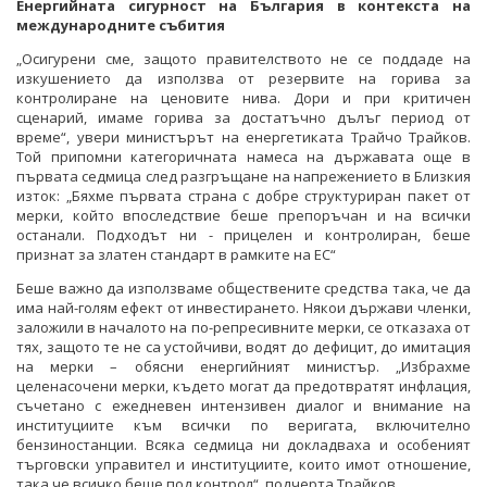
Енергийната сигурност на България в контекста на
международните събития
„Осигурени сме, защото правителството не се поддаде на
изкушението да използва от резервите на горива за
контролиране на ценовите нива. Дори и при критичен
сценарий, имаме горива за достатъчно дълъг период от
време“, увери министърът на енергетиката Трайчо Трайков.
Той припомни категоричната намеса на държавата още в
първата седмица след разгръщане на напрежението в Близкия
изток: „Бяхме първата страна с добре структуриран пакет от
мерки, който впоследствие беше препоръчан и на всички
останали. Подходът ни - прицелен и контролиран, беше
признат за златен стандарт в рамките на ЕС“
Беше важно да използваме обществените средства така, че да
има най-голям ефект от инвестирането. Някои държави членки,
заложили в началото на по-репресивните мерки, се отказаха от
тях, защото те не са устойчиви, водят до дефицит, до имитация
на мерки – обясни енергийният министър. „Избрахме
целенасочени мерки, където могат да предотвратят инфлация,
съчетано с ежедневен интензивен диалог и внимание на
институциите към всички по веригата, включително
бензиностанции. Всяка седмица ни докладваха и особеният
търговски управител и институциите, които имот отношение,
така че всичко беше под контрол“, подчерта Трайков.