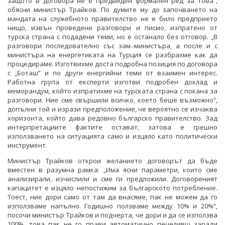
защото в договора не е предвиден формален ред за това“,
обясни министър Трайков. По думите му до започването на
мандата на служебното правителство не е било предприето
нищо, извън проведени разговори и писмо, изпратено от
турска страна с подадени теми, но е останало без отговор. „В
разговори последователно със зам.-министъра, а после и с
министъра на енергетиката на Турция се разбрахме как да
процедираме. Изготвихме доста подробна позиция по договора
с „Боташ” и по други енергийни теми от взаимен интерес.
Работна група от експерти изготви подробен доклад и
меморандум, който изпратихме на турската страна с покана за
разговори. Ние сме свършили всичко, което беше възможно“,
допълни той и изрази предположение, че вероятно се изчаква
хоризонта, който дава редовно българско правителство. Зад
интерпретациите фактите остават, затова е грешно
използването на ситуацията само и изцяло като политически
инструмент.
Министър Трайков открои желанието договорът да бъде
вместен в разумна рамка: „Има ясни параметри, които сме
анализирали, изчислили и сме ги предложили. Договореният
капацитет е изцяло непостижим за българското потребление.
Тоест, ние дори само от там да внасяме, пак не можем да го
използваме напълно. Годишно ползваме между 10% и 20%“,
посочи министър Трайков и подчерта, че дори и да се използва
100%, това пак не го прави автоматично печеливш заради