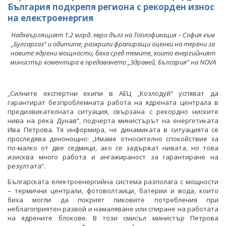
България подкрепя региона с рекорден износ
на електроенергия
Надхвърлящият 1.2 млрд. евро дълг на Топлофикация – София към
„Булгаргаз“ и одитите, разкрили фрапиращи оценки на терени за
новите ядрени мощности, бяха сред темите, които енергийният
министър коментира в предаването „Здравей, България“ на NOVA
„Силните експертни екипи в АЕЦ „Козлодуй“ успяват да
гарантират безпроблемната работа на ядрената централа в
предизвикателната ситуация, свързана с рекордно ниските
нива на река Дунав“, подчерта министърът на енергетиката
Ива Петрова. Тя информира, че динамиката в ситуацията се
проследява денонощно: „Имаме относително спокойствие за
по-малко от две седмици, ако се задържат нивата, но това
изисква много работа и ангажираност за гарантиране на
резултата“.
Българската електроенергийна система разполага с мощности
– термични централи, фотоволтаици, батерии и вода, които
биха могли да покрият пиковите потребления при
неблагоприятен развой и намаляване или спиране на работата
на ядрените блокове. В този смисъл министър Петрова