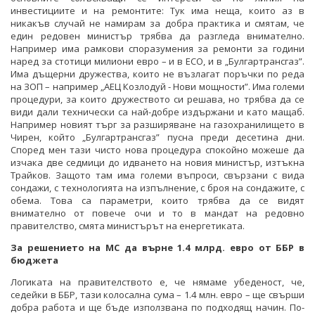
инвестициите и на ремонтите: Тук има неща, които аз в
никакъв случай не намирам за добра практика и смятам, че
един редовен министър трябва да разгледа внимателно.
Например има рамкови споразумения за ремонти за години
наред за стотици милиони евро – и в ЕСО, и в „Булгартрансгаз”.
Има дъщерни дружества, които не възлагат поръчки по реда
на ЗОП – например „АЕЦ Козлодуй - Нови мощности”. Има големи
процедури, за които дружеството си решава, но трябва да се
види дали технически са най-добре издържани и като мащаб.
Например новият търг за разширяване на газохранилището в
Чирен, който „Булгартрансгаз” пусна преди десетина дни.
Според мен тази чисто нова процедура спокойно можеше да
изчака две седмици до идването на новия министър, изтъкна
Трайков. Защото там има големи въпроси, свързани с вида
сондажи, с технологията на изпълнение, с броя на сондажите, с
обема. Това са параметри, които трябва да се видят
внимателно от повече очи и то в мандат на редовно
правителство, смята министърът на енергетиката.
За решението на МС да върне 1.4 млрд. евро от ББР в
бюджета
Логиката на правителството е, че нямаме убеденост, че,
седейки в ББР, тази колосална сума – 1.4 млн. евро – ще свърши
добра работа и ще бъде използвана по подходящ начин. По-