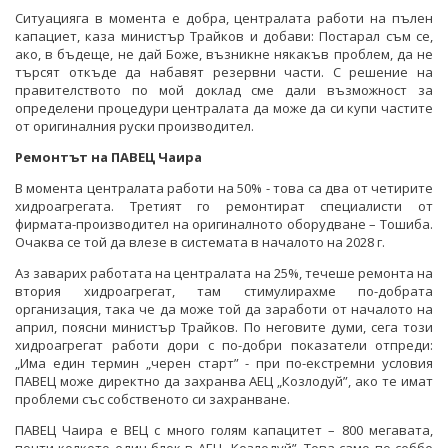
Ситуацияга в момента е добра, централата работи на пълен
капациет, каза министър Трайков и добави: Постарал съм се,
ако, в бъдеще, не дай Боже, възникне някакъв проблем, да не
търсят откъде да набавят резервни части. С решение на
правителството по мой доклад сме дали възможност за
определени процедури централата да може да си купи частите
от оригиналния руски производител.
Ремонтът на ПАВЕЦ Чаира
В момента централата работи на 50% - това са два от четирите
хидроагрегата. Третият го ремонтират специалисти от
фирмата-производител на оригиналното оборудване – Тошиба.
Очаква се той да влезе в системата в началото на 2028 г.
Аз заварих работата на централата на 25%, течеше ремонта на
втория хидроагрегат, там стимулирахме по-добрата
организация, така че да може той да заработи от началото на
април, поясни министър Трайков. По неговите думи, сега този
хидроагрегат работи дори с по-добри показатели отпреди:
„Има един термин „черен старт” - при по-екстремни условия
ПАВЕЦ може директно да захранва АЕЦ „Козлодуй”, ако те имат
проблеми със собственото си захранване.
ПАВЕЦ Чаира е ВЕЦ с много голям капацитет – 800 мегавата,