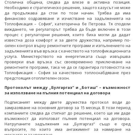
Столична община, следва да влезе в активна позиция.
Необходимо е стратегическо решение, защото казусът не може
да продължава да стои по този начин. Трябва да има
финансово оздравяване и изчистване на задълженията на
Топлофикация – София“, категорична бе Петрова. Тя сподели
виждането, че регулаторът трябва да бъде включен в този
процес с регулаторни решения, които биха могли да дадат
известна доза комфорт и за двете дружества, например по-
силен контрол върху ремонтните програми и изпълнението на
задълженията във връзка с качеството на топлофикационната
услуга. Министерството на енергетиката също извършва
проверки във връзка със своевременно приключване на
ремонтните програми, така че да се гарантира готовността на
Топлофикация - София за качествено топлоснабдяване през
предстоящия отоплителен сезон.
Протоколът между „Булгаргаз“ и „Боташ“ – възможност
за използване на пълния потенциал на договора
Подписаният между двете дружества протокол води до
замразяване на основния договор за 15 месеца. В този период
компаниите следва да стигнат до решение, което ще им даде
възможност да използват пълния потенциал на договора.
Натрупаните задължения на „Булгаргаз“ също е сред
въпросите, по които има ангажимент за намиране на
механизъм за уреждане.