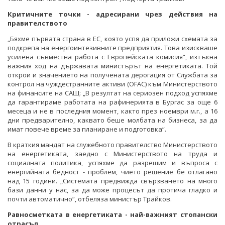
Критичните точки - адресирани чрез действия на
правителството
„Бяхме първата страна в ЕС, която успя да приложи схемата за
подкрепа на енергоинтезивните предприятия. Това изискваше
усилена съвместна работа с Европейската комисия“, изтъкна
важния ход на държавата министърът на енергетиката. Той
открои и значението на получената дерогация от Службата за
контрол на чуждестранните активи (OFAC) към Министерството
на финансите на САЩ: „В резултат на сериозен подход успяхме
да гарантираме работата на рафинерията в Бургас за още 6
месеца и не в последния момент, както през ноември м.г., а 16
дни предварително, каквато беше молбата на бизнеса, за да
имат повече време за планиране и подготовка“.
В краткия мандат на служебното правителство Министерството
на енергетиката, заедно с Министерството на труда и
социалната политика, успяхме да разрешим и въпроса с
енергийната бедност - проблем, чието решение бе отлагано
над 15 години. „Системата предвижда свързването на много
бази данни у нас, за да може процесът да протича гладко и
почти автоматично“, отбеляза министър Трайков.
Равносметката в енергетиката - най-важният стопански
отрасъл