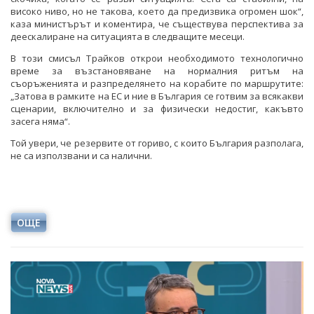
високо ниво, но не такова, което да предизвика огромен шок“,
каза министърът и коментира, че съществува перспектива за
деескалиране на ситуацията в следващите месеци.
В този смисъл Трайков открои необходимото технологично
време за възстановяване на нормалния ритъм на
съоръженията и разпределянето на корабите по маршрутите:
„Затова в рамките на ЕС и ние в България се готвим за всякакви
сценарии, включително и за физически недостиг, какъвто
засега няма“.
Той увери, че резервите от гориво, с които България разполага,
не са използвани и са налични.
ОЩЕ