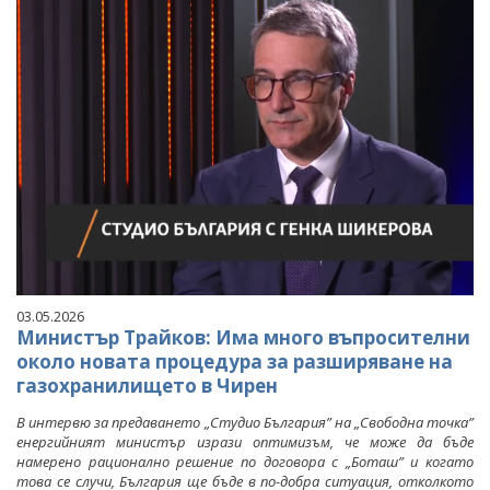
03.05.2026
Министър Трайков: Има много въпросителни
около новата процедура за разширяване на
газохранилището в Чирен
В интервю за предаването „Студио България” на „Свободна точка”
енергийният министър изрази оптимизъм, че може да бъде
намерено рационално решение по договора с „Боташ” и когато
това се случи, България ще бъде в по-добра ситуация, отколкото