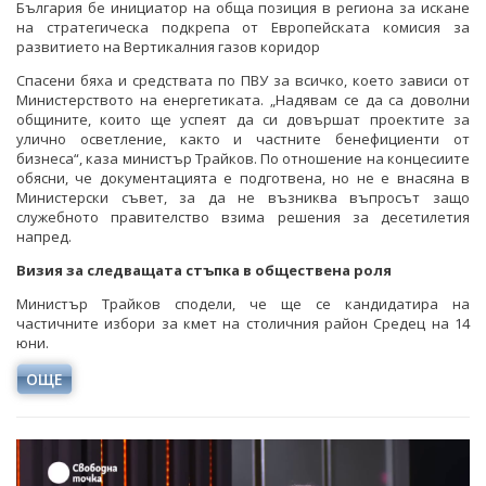
България бе инициатор на обща позиция в региона за искане
на стратегическа подкрепа от Европейската комисия за
развитието на Вертикалния газов коридор
Спасени бяха и средствата по ПВУ за всичко, което зависи от
Министерството на енергетиката. „Надявам се да са доволни
общините, които ще успеят да си довършат проектите за
улично осветление, както и частните бенефициенти от
бизнеса“, каза министър Трайков. По отношение на концесиите
обясни, че документацията е подготвена, но не е внасяна в
Министерски съвет, за да не възниква въпросът защо
служебното правителство взима решения за десетилетия
напред.
Визия за следващата стъпка в обществена роля
Министър Трайков сподели, че ще се кандидатира на
частичните избори за кмет на столичния район Средец на 14
юни.
ОЩЕ