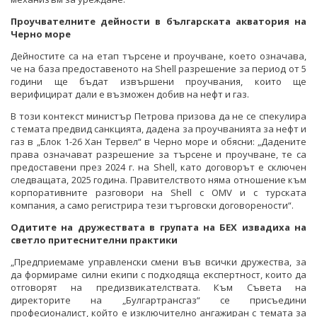
Проучвателните дейности в българската акватория на
Черно море
Дейностите са на етап търсене и проучване, което означава,
че на база предоставеното на Shell разрешение за период от 5
години ще бъдат извършени проучвания, които ще
верифицират дали е възможен добив на нефт и газ.
В този контекст министър Петрова призова да не се спекулира
с темата предвид санкцията, дадена за проучванията за нефт и
газ в „Блок 1-26 Хан Тервел“ в Черно море и обясни: „Дадените
права означават разрешение за търсене и проучване, те са
предоставени през 2024 г. на Shell, като договорът е сключен
следващата, 2025 година. Правителството няма отношение към
корпоративните разговори на Shell с OMV и с турската
компания, а само регистрира тези търговски договорености“.
Одитите на дружествата в групата на БЕХ извадиха на
светло притеснителни практики
„Предприемаме управленски смени във всички дружества, за
да формираме силни екипи с подходяща експертност, които да
отговорят на предизвикателствата. Към Съвета на
директорите на „Булгартрансгаз“ се присъедини
професионалист, който е изключително ангажиран с темата за