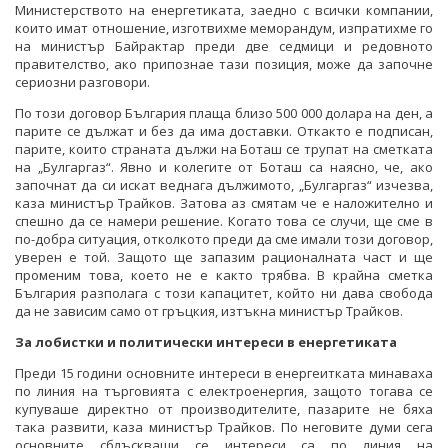
Министерството на енергетиката, заедно с всички компании,
които имат отношение, изготвихме меморандум, изпратихме го
на министър Байрактар преди две седмици и редовното
правителство, ако припознае тази позиция, може да започне
сериозни разговори.
По този договор България плаща близо 500 000 долара на ден, а
парите се дължат и без да има доставки. Откакто е подписан,
парите, които страната дължи на Боташ се трупат на сметката
на „Булгаргаз“. Явно и колегите от Боташ са наясно, че, ако
започнат да си искат веднага дължимото, „Булгаргаз“ изчезва,
каза министър Трайков. Затова аз смятам че е наложително и
спешно да се намери решение. Когато това се случи, ще сме в
по-добра ситуация, отколкото преди да сме имали този договор,
уверен е той. Защото ще запазим рационалната част и ще
променим това, което не е както трябва. В крайна сметка
България разполага с този капацитет, който ни дава свобода
да не зависим само от гръцкия, изтъкна министър Трайков.
За лобистки и политически интереси в енергетиката
Преди 15 години основните интереси в енергеитката минаваха
по линия на търговията с електроенергия, защото тогава се
купуваше директно от производителите, пазарите не бяха
така развити, каза министър Трайков. По неговите думи сега
основните сблъскващи се интереси са по линия на