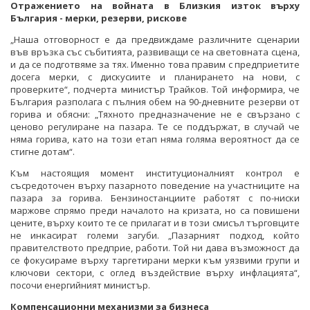
Отражението на войната в Близкия изток върху
България - мерки, резерви, рискове
„Наша отговорност е да предвиждаме различните сценарии
във връзка със събитията, развиващи се на световната сцена,
и да се подготвяме за тях. Именно това правим с предприетите
досега мерки, с дискусиите и планирането на нови, с
проверките“, подчерта министър Трайков. Той информира, че
България разполага с пълния обем на 90-дневните резерви от
горива и обясни: „Тяхното предназначение не е свързано с
ценово регулиране на пазара. Те се поддържат, в случай че
няма горива, като на този етап няма голяма вероятност да се
стигне дотам“.
Към настоящия момент институционалният контрол е
съсредоточен върху пазарното поведение на участниците на
пазара за горива. Бензиностанциите работят с по-ниски
маржове спрямо преди началото на кризата, но са повишени
цените, върху които те се прилагат и в този смисъл търговците
не инкасират големи загуби. „Пазарният подход, който
правителството предприе, работи. Той ни дава възможност да
се фокусираме върху таргетирани мерки към уязвими групи и
ключови сектори, с оглед въздействие върху инфлацията“,
посочи енергийният министър.
Компенсационни механизми за бизнеса