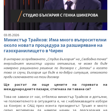
03.05.2026
Министър Трайков: Има много въпросителни
около новата процедура за разширяване на
газохранилището в Чирен
В интервю за предаването „Студио България” на „Свободна точка”
енергийният министър изрази оптимизъм, че може да бъде
намерено рационално решение по договора с „Боташ” и когато
това се случи, България ще бъде в по-добра ситуация, отколкото
преди сключването на този договор
Ще растат ли още цените на горивата на
международните пазари, стигнаха ли тавана си?
Това не зависи от нас, отбеляза министър Трайков и допълни,
че положителното в ситуацията е, че с наближаващите избори
за Конгрес в САЩ през есента президентът Тръмп е мното
силно мотивиран да намери начин за деескалация на