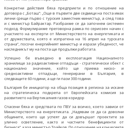
Конкретни действия бяха предприети и по отношение на
договора с „Боташ“: „Още в първите две седмици на поста имах
лични срещи първо с турския заместник-министър, а след това
и с министър Байрактар. Разбрахме се да започнем системен
подход. Формулирахме преговорна рамка по сериозен начин с
участието на експерти от Министерството на енергетиката и
от дружествата, която е изпратена на 16 април на турската
страна“, посочи енергийният министър и изрази убеденост, че
наследникът му на поста ще продължи работата.
Успешно бе въведено в експлоатация Националното
хранилище за радиоактивни отпадъци - стратегически обект с
национално значение, който ще приема ниско- и
средноактивни отпадъци, генерирани в България, в
следващите 60 години, а ще ги пази 300 години.
България бе инициатор на обща позиция в региона за искане
на стратегическа подкрепа от Европейската комисия за
развитието на Вертикалния газов коридор
Спасени бяха и средствата по ПВУ за всичко, което зависи от
Министерството на енергетиката. „Надявам се да са доволни
общините, които ще успеят да си довършат проектите за
улично осветление, както и частните бенефициенти от
бизнеса“, каза министър Трайков. По отношение на концесиите