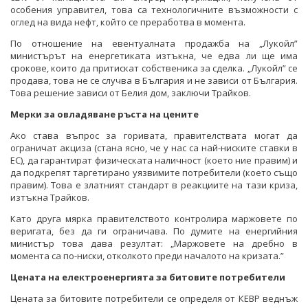
особения управител, това са технологичните възможности с
оглед на вида нефт, който се преработва в момента.
По отношение на евентуалната продажба на „Лукойл”
министърът на енергетиката изтъкна, че едва ли ще има
срокове, които да притискат собственика за сделка. „Лукойл” се
продава, това не се случва в България и не зависи от България.
Това решение зависи от Белия дом, заключи Трайков.
Мерки за овладяване ръста на цените
Ако става въпрос за горивата, правителствата могат да
ограничат акциза (стана ясно, че у нас са най-ниските ставки в
ЕС), да гарантират физическата наличност (което ние правим) и
да подкрепят таргетирано уязвимите потребители (което също
правим). Това е златният стандарт в реакциите на тази криза,
изтъкна Трайков.
Като друга мярка правителството контролира маржовете по
веригата, без да ги ограничава. По думите на енергийния
министър това дава резултат: „Маржовете на дребно в
момента са по-ниски, отколкото преди началото на кризата.”
Цената на електроенергията за битовите потребители
Цената за битовите потребители се определя от КЕВР веднъж