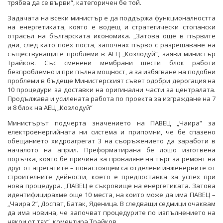
трябва да се върви“, категоричен бе той.
Задачата на всеки министър е да поддържа функционалността
на енергетиката, която е водещ и стратегически стопански
отрасъл на българската икономика. „Затова още в първите
дни, след като поех поста, започнах първо с разрешаване на
съществуващите проблеми в АЕЦ „Козлодуй“, заяви министър
Трайков. Със сменени мембрани шести блок работи
безпроблемно и при пълна мощност, а за избягване на подобни
проблеми в бъдеще Министерският съвет одобри дерогация на
10 процедури за доставки на оригинални части за централата.
Продължава и усилената работа по проекта за изграждане на 7
и 8 блок на АЕЦ „Козлодуй“
Министърът подчерта значението на ПАВЕЦ „Чаира“ за
електроенергийната ни система и припомни, че бе спазено
обещанието хидроагрегат 3 на съоръжението да заработи в
началото на април. Преформатирана бе лошо изготвена
поръчка, която бе причина за проваляне на търг за ремонт на
друг от агрегатите – понастоящем са отделени инженерните от
строителните дейности, което е предпоставка за успех при
нова процедура. „ПАВЕЦ е съкровище на енергетиката. Затова
идентифицирахме още 10 места, на които може да има ПАВЕЦ –
„Чаира 2“, Доспат, Батак, Яденица. В следващи седмици очаквам
да има новина, че започват процедурите по изпълнението на
някои от тях“, коментира Трайков.