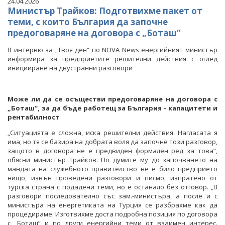
24.04.2026
Министър Трайков: Подготвихме пакет от
теми, с които България да започне
предоговаряне на договора с „Боташ“
В интервю за „Твоя ден“ по NOVA News енергийният министър
информира за предприетите решителни действия с оглед
иницииране на двустранни разговори
Може ли да се осъществи предоговаряне на договора с
„Боташ“, за да бъде работещ за България - капацитети и
рентабилност
„Ситуацията е сложна, иска решителни действия. Нагласата я
има, но тя се базира на добрата воля да започне този разговор,
защото в договора не е предвиден формален ред за това“,
обясни министър Трайков. По думите му до започването на
мандата на служебното правителство не е било предприето
нищо, извън проведени разговори и писмо, изпратено от
турска страна с подадени теми, но е останало без отговор. „В
разговори последователно със зам.-министъра, а после и с
министъра на енергетиката на Турция се разбрахме как да
процедираме. Изготвихме доста подробна позиция по договора
с „Боташ” и по други енергийни теми от взаимен интерес.