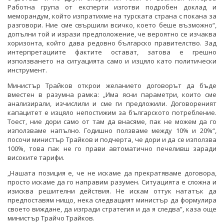
Работна група от експерти изготви подробен доклад и
меморандум, който изпратихме на турската страна с покана за
разговори. Ние сме свършили всичко, което беше възможно“,
допълни той и изрази предположение, че вероятно се изчаква
хоризонта, който дава редовно българско правителство. Зад
интерпретациите фактите остават, затова е грешно
използването на ситуацията само и изцяло като политически
инструмент.
Министър Трайков открои желанието договорът да бъде
вместен в разумна рамка: „Има ясни параметри, които сме
анализирали, изчислили и сме ги предложили. Договореният
капацитет е изцяло непостижим за българското потребление.
Тоест, ние дори само от там да внасяме, пак не можем да го
използваме напълно. Годишно ползваме между 10% и 20%“,
посочи министър Трайков и подчерта, че дори и да се използва
100%, това пак не го прави автоматично печеливш заради
високите тарифи.
„Нашата позиция е, че не искаме да прекратяваме договора,
просто искаме да го направим разумен. Ситуацията е сложна и
изисква решителни действия. Не искам оттук нататък да
предпоставям нищо, нека следващият министър да формулира
своето виждане, да изгради стратегия и да я следва”, каза още
министър Трайчо Трайков.