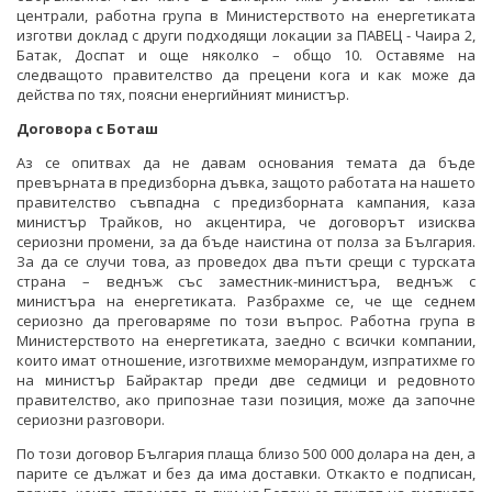
централи, работна група в Министерството на енергетиката
изготви доклад с други подходящи локации за ПАВЕЦ - Чаира 2,
Батак, Доспат и още няколко – общо 10. Оставяме на
следващото правителство да прецени кога и как може да
действа по тях, поясни енергийният министър.
Договора с Боташ
Аз се опитвах да не давам основания темата да бъде
превърната в предизборна дъвка, защото работата на нашето
правителство съвпадна с предизборната кампания, каза
министър Трайков, но акцентира, че договорът изисква
сериозни промени, за да бъде наистина от полза за България.
За да се случи това, аз проведох два пъти срещи с турската
страна – веднъж със заместник-министъра, веднъж с
министъра на енергетиката. Разбрахме се, че ще седнем
сериозно да преговаряме по този въпрос. Работна група в
Министерството на енергетиката, заедно с всички компании,
които имат отношение, изготвихме меморандум, изпратихме го
на министър Байрактар преди две седмици и редовното
правителство, ако припознае тази позиция, може да започне
сериозни разговори.
По този договор България плаща близо 500 000 долара на ден, а
парите се дължат и без да има доставки. Откакто е подписан,