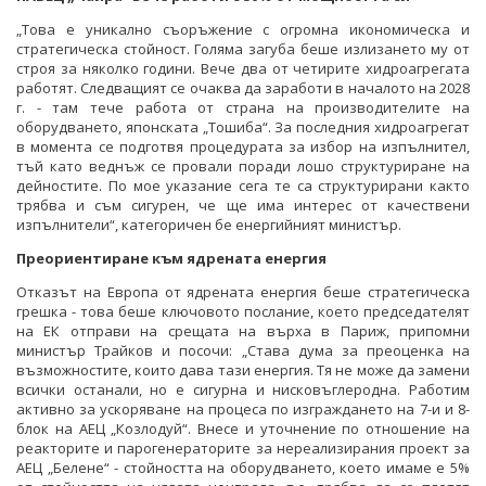
„Това е уникално съоръжение с огромна икономическа и
стратегическа стойност. Голяма загуба беше излизането му от
строя за няколко години. Вече два от четирите хидроагрегата
работят. Следващият се очаква да заработи в началото на 2028
г. - там тече работа от страна на производителите на
оборудването, японската „Тошиба“. За последния хидроагрегат
в момента се подготвя процедурата за избор на изпълнител,
тъй като веднъж се провали поради лошо структуриране на
дейностите. По мое указание сега те са структурирани както
трябва и съм сигурен, че ще има интерес от качествени
изпълнители“, категоричен бе енергийният министър.
Преориентиране към ядрената енергия
Отказът на Европа от ядрената енергия беше стратегическа
грешка - това беше ключовото послание, което председателят
на ЕК отправи на срещата на върха в Париж, припомни
министър Трайков и посочи: „Става дума за преоценка на
възможностите, които дава тази енергия. Тя не може да замени
всички останали, но е сигурна и нисковъглеродна. Работим
активно за ускоряване на процеса по изграждането на 7-и и 8-
блок на АЕЦ „Козлодуй“. Внесе и уточнение по отношение на
реакторите и парогенераторите за нереализирания проект за
АЕЦ „Белене“ - стойността на оборудването, което имаме е 5%