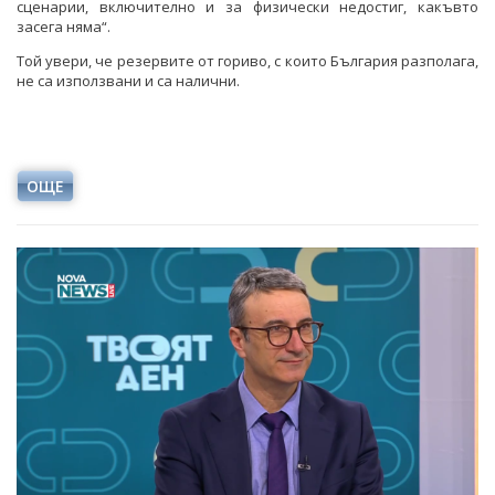
сценарии, включително и за физически недостиг, какъвто
засега няма“.
Той увери, че резервите от гориво, с които България разполага,
не са използвани и са налични.
ОЩЕ