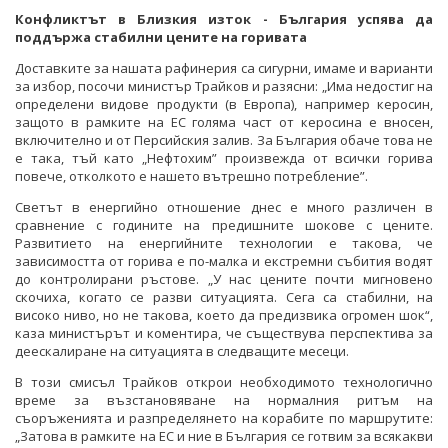
Конфликтът в Близкия изток - България успява да
поддържа стабилни цените на горивата
Доставките за нашата рафинерия са сигурни, имаме и варианти
за избор, посочи министър Трайков и разясни: „Има недостиг на
определени видове продукти (в Европа), например керосин,
защото в рамките на ЕС голяма част от керосина е вносен,
включително и от Персийския залив. За България обаче това не
е така, тъй като „Нефтохим” произвежда от всички горива
повече, отколкото е нашето вътрешно потребление”.
Светът в енергийно отношение днес е много различен в
сравнение с годините на предишните шокове с цените.
Развитието на енергийните технологии е такова, че
зависимостта от горива е по-малка и екстремни събития водят
до контролирани ръстове. „У нас цените почти мигновено
скочиха, когато се разви ситуацията. Сега са стабилни, на
високо ниво, но не такова, което да предизвика огромен шок“,
каза министърът и коментира, че съществува перспектива за
деескалиране на ситуацията в следващите месеци.
В този смисъл Трайков открои необходимото технологично
време за възстановяване на нормалния ритъм на
съоръженията и разпределянето на корабите по маршрутите:
„Затова в рамките на ЕС и ние в България се готвим за всякакви