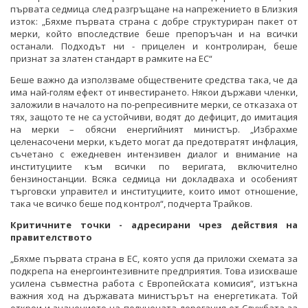
първата седмица след разгръщане на напрежението в Близкия
изток: „Бяхме първата страна с добре структуриран пакет от
мерки, който впоследствие беше препоръчан и на всички
останали. Подходът ни - прицелен и контролиран, беше
признат за златен стандарт в рамките на ЕС“
Беше важно да използваме обществените средства така, че да
има най-голям ефект от инвестирането. Някои държави членки,
заложили в началото на по-репресивните мерки, се отказаха от
тях, защото те не са устойчиви, водят до дефицит, до имитация
на мерки – обясни енергийният министър. „Избрахме
целенасочени мерки, където могат да предотвратят инфлация,
съчетано с ежедневен интензивен диалог и внимание на
институциите към всички по веригата, включително
бензиностанции. Всяка седмица ни докладваха и особеният
търговски управител и институциите, които имот отношение,
така че всичко беше под контрол“, подчерта Трайков.
Критичните точки - адресирани чрез действия на
правителството
„Бяхме първата страна в ЕС, която успя да приложи схемата за
подкрепа на енергоинтезивните предприятия. Това изискваше
усилена съвместна работа с Европейската комисия“, изтъкна
важния ход на държавата министърът на енергетиката. Той