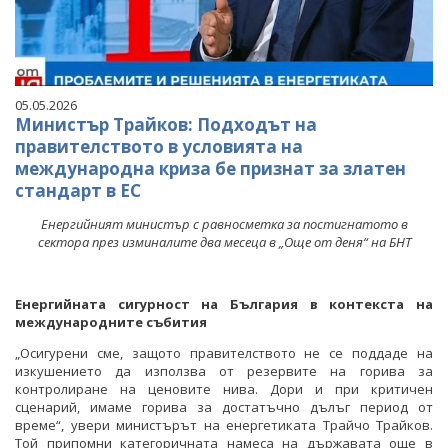
05.05.2026
Министър Трайков: Подходът на
правителството в условията на
международна криза бе признат за златен
стандарт в ЕС
Енергийният министър с равносметка за постигнатото в
сектора през изминалите два месеца в „Още от деня“ на БНТ
Енергийната сигурност на България в контекста на
международните събития
„Осигурени сме, защото правителството не се поддаде на
изкушението да използва от резервите на горива за
контролиране на ценовите нива. Дори и при критичен
сценарий, имаме горива за достатъчно дълъг период от
време“, увери министърът на енергетиката Трайчо Трайков.
Той припомни категоричната намеса на държавата още в