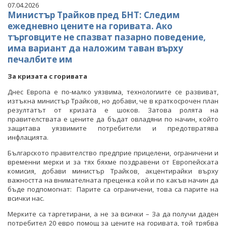
07.04.2026
Министър Трайков пред БНТ: Следим
ежедневно цените на горивата. Ако
търговците не спазват пазарно поведение,
има вариант да наложим таван върху
печалбите им
За кризата с горивата
Днес Европа е по-малко уязвима, технологиите се развиват,
изтъкна министър Трайков, но добави, че в краткосрочен план
резултатът от кризата е шоков. Затова ролята на
правителствата е цените да бъдат овладяни по начин, който
защитава уязвимите потребители и предотвратява
инфлацията.
Българското правителство предприе прицелени, ограничени и
временни мерки и за тях бяхме поздравени от Европейската
комисия, добави министър Трайков, акцентирайки върху
важността на внимателната преценка кой и по какъв начин да
бъде подпомогнат: Парите са ограничени, това са парите на
всички нас.
Мерките са таргетирани, а не за всички – За да получи даден
потребител 20 евро помощ за цените на горивата, той трябва