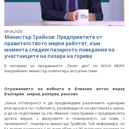
09.04.2026
Министър Трайков: Предприетите от
правителството мерки работят, към
момента следим пазарното поведение на
участниците на пазара на горива
В интервю за предаването „Твоят ден” по NOVA NEWS
енергийният министър коментира актуални теми
Отражението на войната в Близкия изток върху
България - мерки, резерви, рискове
„Наша отговорност е да предвиждаме различните сценарии
във връзка със събитията, развиващи се на световната сцена,
и да се подготвяме за тях. Именно това правим с предприетите
досега мерки, с дискусиите и планирането на нови, с
проверките“, подчерта министър Трайков. Той информира, че
България разполага с пълния обем на 90-дневните резерви от