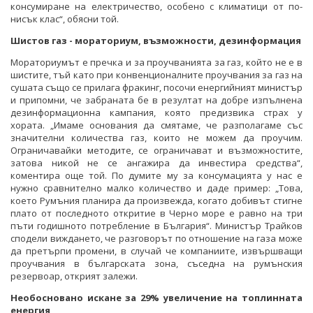
консумиране на електричество, особено с климатици от по-
нисък клас“, обясни той.
Шистов газ - мораториум, възможности, дезинформация
Мораториумът е пречка и за проучванията за газ, който не е в
шистите, тъй като при конвенционалните проучвания за газ на
сушата също се прилага фракинг, посочи енергийният министър
и припомни, че забраната бе в резултат на добре изпълнена
дезинформационна кампания, която предизвика страх у
хората. „Имаме основания да смятаме, че разполагаме със
значителни количества газ, които не можем да проучим.
Ограничавайки методите, се ограничават и възможностите,
затова никой не се ангажира да инвестира средства“,
коментира още той. По думите му за консумацията у нас е
нужно сравнително малко количество и даде пример: „Това,
което Румъния планира да произвежда, когато добивът стигне
плато от последното откритие в Черно море е равно на три
пъти годишното потребление в България“. Министър Трайков
сподели виждането, че разговорът по отношение на газа може
да претърпи промени, в случай че компаниите, извършващи
проучвания в българската зона, съседна на румънския
резервоар, открият залежи.
Необосновано искане за 29% увеличение на топлинната
енергия