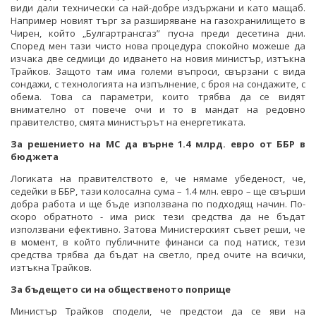
види дали технически са най-добре издържани и като мащаб.
Например новият търг за разширяване на газохранилището в
Чирен, който „Булгартрансгаз” пусна преди десетина дни.
Според мен тази чисто нова процедура спокойно можеше да
изчака две седмици до идването на новия министър, изтъкна
Трайков. Защото там има големи въпроси, свързани с вида
сондажи, с технологията на изпълнение, с броя на сондажите, с
обема. Това са параметри, които трябва да се видят
внимателно от повече очи и то в мандат на редовно
правителство, смята министърът на енергетиката.
За решението на МС да върне 1.4 млрд. евро от ББР в
бюджета
Логиката на правителството е, че нямаме убеденост, че,
седейки в ББР, тази колосална сума – 1.4 млн. евро – ще свърши
добра работа и ще бъде използвана по подходящ начин. По-
скоро обратното - има риск тези средства да не бъдат
използвани ефективно. Затова Министерският съвет реши, че
в момент, в който публичните финанси са под натиск, тези
средства трябва да бъдат на светло, пред очите на всички,
изтъкна Трайков.
За бъдещето си на общественото поприще
Министър Трайков сподели, че предстои да се яви на