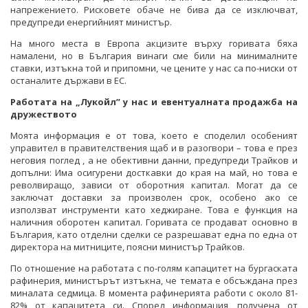
напрежението. Рисковете обаче не бива да се изключват,
предупреди енергийният министър.
На много места в Европа акцизите върху горивата бяха
намалени, но в България винаги сме били на минималните
ставки, изтъкна той и припомни, че цените у нас са по-ниски от
останалите държави в ЕС.
Работата на „Лукойл” у нас и евентуалната продажба на
дружеството
Моята информация е от това, което е споделил особеният
управител в правителствения щаб и в разогвори – това е през
неговия поглед , а не обективни данни, предупреди Трайков и
допълни: Има осигурени досткавки до края на май, но това е
револвиращо, зависи от оборотния капитал. Могат да се
заключат доставки за произволен срок, особено ако се
използват инструменти като хеджиране. Това е функция на
наличния оборотен капитал. Горивата се продават основно в
България, като отделни сделки се разрешават една по една от
директора на митниците, поясни министър Трайков.
По отношение на работата с по-голям капацитет на бургаската
рафинерия, министърът изтъкна, че темата е обсъждана през
миналата седмица. В момента рафинерията работи с около 81-
82% от капацитета си. Според информация, получена от