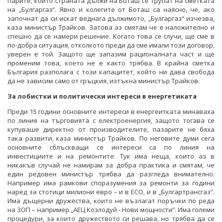
парите, които страната дължи на Боташ се трупат на сметката
на „Булгаргаз“. Явно и колегите от Боташ са наясно, че, ако
започнат да си искат веднага дължимото, „Булгаргаз“ изчезва,
каза министър Трайков. Затова аз смятам че е наложително и
спешно да се намери решение. Когато това се случи, ще сме в
по-добра ситуация, отколкото преди да сме имали този договор,
уверен е той. Защото ще запазим рационалната част и ще
променим това, което не е както трябва. В крайна сметка
България разполага с този капацитет, който ни дава свобода
да не зависим само от гръцкия, изтъкна министър Трайков.
За лобистки и политически интереси в енергетиката
Преди 15 години основните интереси в енергеитката минаваха
по линия на търговията с електроенергия, защото тогава се
купуваше директно от производителите, пазарите не бяха
така развити, каза министър Трайков. По неговите думи сега
основните сблъскващи се интереси са по линия на
инвестициите и на ремонтите: Тук има неща, които аз в
никакъв случай не намирам за добра практика и смятам, че
един редовен министър трябва да разгледа внимателно.
Например има рамкови споразумения за ремонти за години
наред за стотици милиони евро – и в ЕСО, и в „Булгартрансгаз”.
Има дъщерни дружества, които не възлагат поръчки по реда
на ЗОП – например „АЕЦ Козлодуй - Нови мощности”. Има големи
процедури, за които дружеството си решава, но трябва да се