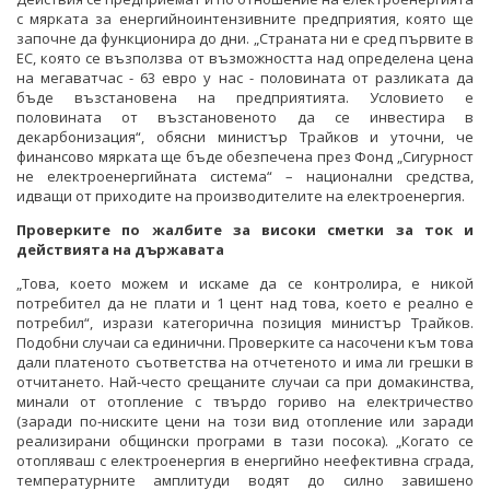
с мярката за енергийноинтензивните предприятия, която ще
започне да функционира до дни. „Страната ни е сред първите в
ЕС, която се възползва от възможността над определена цена
на мегаватчас - 63 евро у нас - половината от разликата да
бъде възстановена на предприятията. Условието е
половината от възстановеното да се инвестира в
декарбонизация“, обясни министър Трайков и уточни, че
финансово мярката ще бъде обезпечена през Фонд „Сигурност
не електроенергийната система“ – национални средства,
идващи от приходите на производителите на електроенергия.
Проверките по жалбите за високи сметки за ток
и
действията на държавата
„Това, което можем и искаме да се контролира, е никой
потребител да не плати и 1 цент над това, което е реално е
потребил“, изрази категорична позиция министър Трайков.
Подобни случаи са единични. Проверките са насочени към това
дали платеното съответства на отчетеното и има ли грешки в
отчитането. Най-често срещаните случаи са при домакинства,
минали от отопление с твърдо гориво на електричество
(заради по-ниските цени на този вид отопление или заради
реализирани общински програми в тази посока). „Когато се
отопляваш с електроенергия в енергийно неефективна сграда,
температурните амплитуди водят до силно завишено