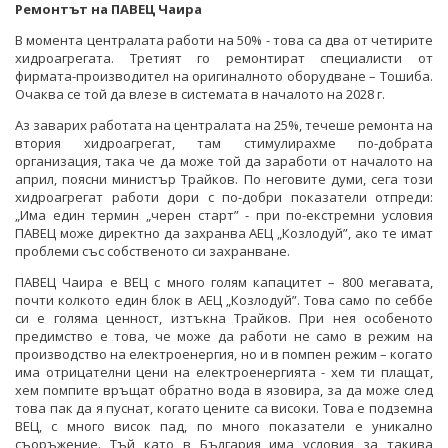
Ремонтът на ПАВЕЦ Чаира
В момента централата работи на 50% - това са два от четирите
хидроагрегата. Третият го ремонтират специалисти от
фирмата-производител на оригиналното оборудване – Тошиба.
Очаква се той да влезе в системата в началото на 2028 г.
Аз заварих работата на централата на 25%, течеше ремонта на
втория хидроагрегат, там стимулирахме по-добрата
организация, така че да може той да заработи от началото на
април, поясни министър Трайков. По неговите думи, сега този
хидроагрегат работи дори с по-добри показатели отпреди:
„Има един термин „черен старт” - при по-екстремни условия
ПАВЕЦ може директно да захранва АЕЦ „Козлодуй”, ако те имат
проблеми със собственото си захранване.
ПАВЕЦ Чаира е ВЕЦ с много голям капацитет – 800 мегавата,
почти колкото един блок в АЕЦ „Козлодуй”. Това само по себбе
си е голяма ценност, изтъкна Трайков. При нея особеното
предимство е това, че може да работи не само в режим на
производство на електроенергия, но и в помпен режим – когато
има отрицателни цени на електроенергията - хем ти плащат,
хем помпите връщат обратно вода в язовира, за да може след
това пак да я пуснат, когато цените са високи. Това е подземна
ВЕЦ, с много висок пад, по много показатели е уникално
съоръжение. Тъй като в България има условия за такива