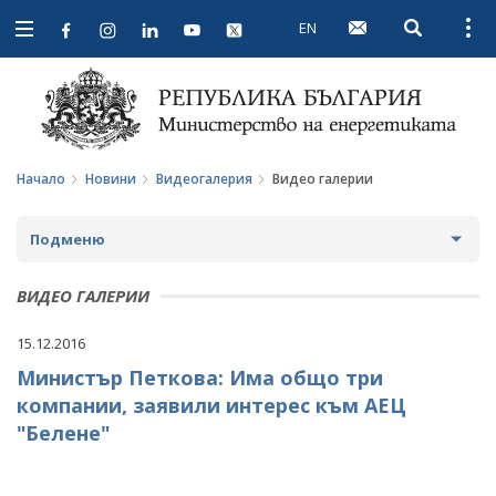
EN
Open searc
Open
Open
navigation
Начало
Новини
Видеогалерия
Видео галерии
Подменю
НОВИНИ
ВИДЕО ГАЛЕРИИ
ПРЕДСТОЯЩИ СЪБИТИЯ
15.12.2016
Министър Петкова: Има общо три
ЗА ОБЩЕСТВЕНО ОБСЪЖДАНЕ
компании, заявили интерес към АЕЦ
ПРОЕКТИ ЗА ОБЩЕСТВЕНО ОБСЪЖДАНЕ
ИНТЕРВЮТА
"Белене"
ЗАВЪРШИЛИ ПРОЦЕДУРИ ЗА ОБЩЕСТВЕНО
ПАРЛАМЕНТАРЕН КОНТРОЛ
ОБСЪЖДАНЕ