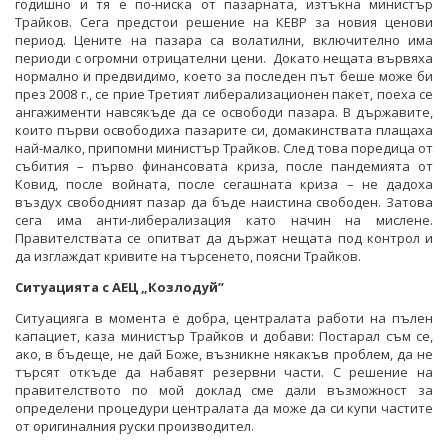
годишно и тя е по-ниска от пазарната, изтъкна министър
Трайков. Сега предстои решение на КЕВР за новия ценови
период. Цените на пазара са волатилни, включително има
периоди с огромни отрицателни цени. Докато нещата вървяха
нормално и предвидимо, което за последен път беше може би
през 2008 г., се прие Третият либерализационен пакет, поеха се
ангажименти навсякъде да се освободи пазара. В държавите,
които първи освободиха пазарите си, домакинствата плащаха
най-малко, припомни министър Трайков. След това поредица от
събития – първо финансовата криза, после пандемията от
Ковид, после войната, после сегашната криза – не дадоха
въздух свободният пазар да бъде наистина свободен. Затова
сега има анти-либерализация като начин на мислене.
Правителствата се опитват да държат нещата под контрол и
да изглаждат кривите на търсенето, поясни Трайков.
Ситуацията с АЕЦ „Козлодуй”
Ситуацияга в момента е добра, централата работи на пълен
капациет, каза министър Трайков и добави: Постарал съм се,
ако, в бъдеще, не дай Боже, възникне някакъв проблем, да не
търсят откъде да набавят резервни части. С решение на
правителството по мой доклад сме дали възможност за
определени процедури централата да може да си купи частите
от оригиналния руски производител.