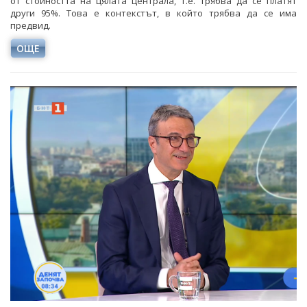
от стойността на цялата централа, т.е. трябва да се платят
други 95%. Това е контекстът, в който трябва да се има
предвид.
ОЩЕ