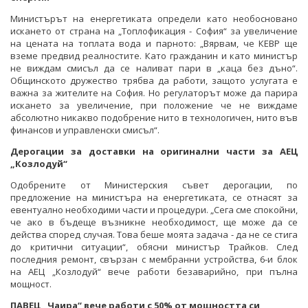
Министърът на енергетиката определи като необосновано
искането от страна на „Топлофикация - София“ за увеличение
на цената на топлата вода и парното: „Вярвам, че КЕВР ще
вземе предвид реалностите. Като гражданин и като министър
не виждам смисъл да се наливат пари в „каца без дъно“.
Общинското дружество трябва да работи, защото услугата е
важна за жителите на София. Но регулаторът може да парира
искането за увеличение, при положение че не виждаме
абсолютно никакво подобрение нито в технологичен, нито във
финансов и управленски смисъл“.
Дерогации за доставки на оригинални части за АЕЦ
„Козлодуй“
Одобрените от Министерския съвет дерогации, по
предложение на министъра на енергетиката, се отнасят за
евентуално необходими части и процедури. „Сега сме спокойни,
че ако в бъдеще възникне необходимост, ще може да се
действа според случая. Това беше моята задача - да не се стига
до критични ситуации“, обясни министър Трайков. След
последния ремонт, свързан с мембранни устройства, 6-и блок
на АЕЦ „Козлодуй“ вече работи безаварийно, при пълна
мощност.
ПАВЕЦ „Чаира“ вече работи с 50% от мощността си