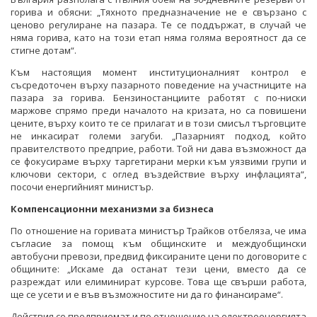
горива и обясни: „Тяхното предназначение не е свързано с
ценово регулиране на пазара. Те се поддържат, в случай че
няма горива, като на този етап няма голяма вероятност да се
стигне дотам“.
Към настоящия момент институционалният контрол е
съсредоточен върху пазарното поведение на участниците на
пазара за горива. Бензиностанциите работят с по-ниски
маржове спрямо преди началото на кризата, но са повишени
цените, върху които те се прилагат и в този смисъл търговците
не инкасират големи загуби. „Пазарният подход, който
правителството предприе, работи. Той ни дава възможност да
се фокусираме върху таргетирани мерки към уязвими групи и
ключови сектори, с оглед въздействие върху инфлацията“,
посочи енергийният министър.
Компенсационни механизми за бизнеса
По отношение на горивата министър Трайков отбеляза, че има
съгласие за помощ към общинските и междуобщински
автобусни превози, предвид фиксираните цени по договорите с
общините: „Искаме да останат тези цени, вместо да се
разреждат или елиминират курсове. Това ще свърши работа,
ще се усети и е във възможностите ни да го финансираме“.
Действия се предприемат и по отношение на електроенергията