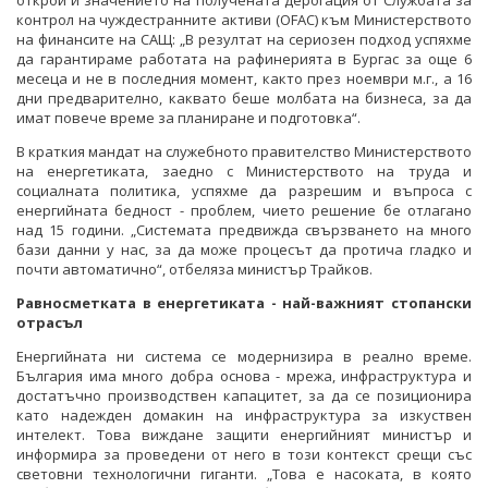
открои и значението на получената дерогация от Службата за
контрол на чуждестранните активи (OFAC) към Министерството
на финансите на САЩ: „В резултат на сериозен подход успяхме
да гарантираме работата на рафинерията в Бургас за още 6
месеца и не в последния момент, както през ноември м.г., а 16
дни предварително, каквато беше молбата на бизнеса, за да
имат повече време за планиране и подготовка“.
В краткия мандат на служебното правителство Министерството
на енергетиката, заедно с Министерството на труда и
социалната политика, успяхме да разрешим и въпроса с
енергийната бедност - проблем, чието решение бе отлагано
над 15 години. „Системата предвижда свързването на много
бази данни у нас, за да може процесът да протича гладко и
почти автоматично“, отбеляза министър Трайков.
Равносметката в енергетиката - най-важният стопански
отрасъл
Енергийната ни система се модернизира в реално време.
България има много добра основа - мрежа, инфраструктура и
достатъчно производствен капацитет, за да се позиционира
като надежден домакин на инфраструктура за изкуствен
интелект. Това виждане защити енергийният министър и
информира за проведени от него в този контекст срещи със
световни технологични гиганти. „Това е насоката, в която