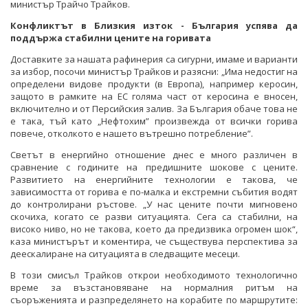
министър Трайчо Трайков.
Конфликтът в Близкия изток - България успява да
поддържа стабилни цените на горивата
Доставките за нашата рафинерия са сигурни, имаме и варианти
за избор, посочи министър Трайков и разясни: „Има недостиг на
определени видове продукти (в Европа), например керосин,
защото в рамките на ЕС голяма част от керосина е вносен,
включително и от Персийския залив. За България обаче това не
е така, тъй като „Нефтохим” произвежда от всички горива
повече, отколкото е нашето вътрешно потребление”.
Светът в енергийно отношение днес е много различен в
сравнение с годините на предишните шокове с цените.
Развитието на енергийните технологии е такова, че
зависимостта от горива е по-малка и екстремни събития водят
до контролирани ръстове. „У нас цените почти мигновено
скочиха, когато се разви ситуацията. Сега са стабилни, на
високо ниво, но не такова, което да предизвика огромен шок“,
каза министърът и коментира, че съществува перспектива за
деескалиране на ситуацията в следващите месеци.
В този смисъл Трайков открои необходимото технологично
време за възстановяване на нормалния ритъм на
съоръженията и разпределянето на корабите по маршрутите: