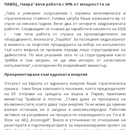
ПАВЕЦ „Чаира“ вече работи с 50% от мощността си
„Това е уникално съоръжение с огромна икономическа и
стратегическа стойност. Голяма загуба беше излизането му от
строя за няколко години. Вече два от четирите хидроагрегата
работят. Следващият се очаква да заработи в началото на 2028
г. - там тече работа от страна на производителите на
оборудването, японската „Тошиба“. За последния хидроагрегат
в момента се подготвя процедурата за избор на изпълнител,
тъй като веднъж се провали поради лошо структуриране на
дейностите. По мое указание сега те са структурирани както
трябва и съм сигурен, че ще има интерес от качествени
изпълнители“, категоричен бе енергийният министър.
Преориентиране към ядрената енергия
Отказът на Европа от ядрената енергия беше стратегическа
грешка - това беше ключовото послание, което председателят
на ЕК отправи на срещата на върха в Париж, припомни
министър Трайков и посочи: „Става дума за преоценка на
възможностите, които дава тази енергия. Тя не може да замени
всички останали, но е сигурна и нисковъглеродна. Работим
активно за ускоряване на процеса по изграждането на 7-и и 8-
блок на АЕЦ „Козлодуй“. Внесе и уточнение по отношение на
реакторите и парогенераторите за нереализирания проект за