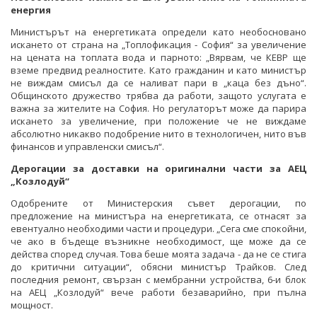
енергия
Министърът на енергетиката определи като необосновано
искането от страна на „Топлофикация - София“ за увеличение
на цената на топлата вода и парното: „Вярвам, че КЕВР ще
вземе предвид реалностите. Като гражданин и като министър
не виждам смисъл да се наливат пари в „каца без дъно“.
Общинското дружество трябва да работи, защото услугата е
важна за жителите на София. Но регулаторът може да парира
искането за увеличение, при положение че не виждаме
абсолютно никакво подобрение нито в технологичен, нито във
финансов и управленски смисъл“.
Дерогации за доставки на оригинални части за АЕЦ
„Козлодуй“
Одобрените от Министерския съвет дерогации, по
предложение на министъра на енергетиката, се отнасят за
евентуално необходими части и процедури. „Сега сме спокойни,
че ако в бъдеще възникне необходимост, ще може да се
действа според случая. Това беше моята задача - да не се стига
до критични ситуации“, обясни министър Трайков. След
последния ремонт, свързан с мембранни устройства, 6-и блок
на АЕЦ „Козлодуй“ вече работи безаварийно, при пълна
мощност.