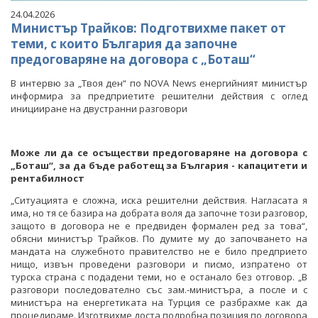
24.04.2026
Министър Трайков: Подготвихме пакет от
теми, с които България да започне
предоговаряне на договора с „Боташ“
В интервю за „Твоя ден“ по NOVA News енергийният министър
информира за предприетите решителни действия с оглед
иницииране на двустранни разговори
Може ли да се осъществи предоговаряне на договора с
„Боташ“, за да бъде работещ за България - капацитети и
рентабилност
„Ситуацията е сложна, иска решителни действия. Нагласата я
има, но тя се базира на добрата воля да започне този разговор,
защото в договора не е предвиден формален ред за това“,
обясни министър Трайков. По думите му до започването на
мандата на служебното правителство не е било предприето
нищо, извън проведени разговори и писмо, изпратено от
турска страна с подадени теми, но е останало без отговор. „В
разговори последователно със зам.-министъра, а после и с
министъра на енергетиката на Турция се разбрахме как да
процедираме. Изготвихме доста подробна позиция по договора