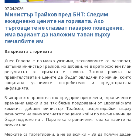
07.04.2026
Министър Трайков пред БНТ: Следим
ежедневно цените на горивата. Ако
търговците не спазват пазарно поведение,
има вариант да наложим таван върху
печалбите им
За кризата с горивата
Днес Европа е по-малко уязвима, технологиите се развиват,
изтъкна министър Трайков, но добави, че в краткосрочен план
резултатът от кризата е шоков. Затова ролята на
правителствата е цените да бъдат овладяни по начин, който
защитава уязвимите потребители и предотвратява
инфлацията.
Българското правителство предприе прицелени, ограничени и
временни мерки и за тях бяхме поздравени от Европейската
комисия, добави министър Трайков, акцентирайки върху
важността на внимателната преценка кой и по какъв начин да
бъде подпомогнат: Парите са ограничени, това са парите на
всички нас.
Мерките са таргетирани, а не за всички – За да получи даден