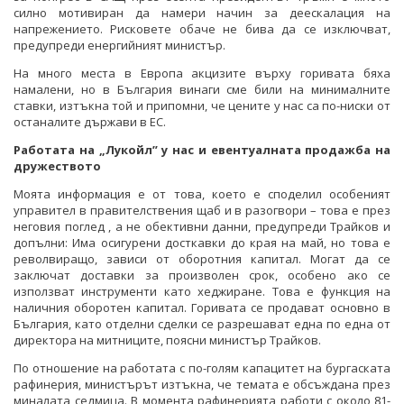
силно мотивиран да намери начин за деескалация на
напрежението. Рисковете обаче не бива да се изключват,
предупреди енергийният министър.
На много места в Европа акцизите върху горивата бяха
намалени, но в България винаги сме били на минималните
ставки, изтъкна той и припомни, че цените у нас са по-ниски от
останалите държави в ЕС.
Работата на „Лукойл” у нас и евентуалната продажба на
дружеството
Моята информация е от това, което е споделил особеният
управител в правителствения щаб и в разогвори – това е през
неговия поглед , а не обективни данни, предупреди Трайков и
допълни: Има осигурени досткавки до края на май, но това е
револвиращо, зависи от оборотния капитал. Могат да се
заключат доставки за произволен срок, особено ако се
използват инструменти като хеджиране. Това е функция на
наличния оборотен капитал. Горивата се продават основно в
България, като отделни сделки се разрешават една по една от
директора на митниците, поясни министър Трайков.
По отношение на работата с по-голям капацитет на бургаската
рафинерия, министърът изтъкна, че темата е обсъждана през
миналата седмица. В момента рафинерията работи с около 81-