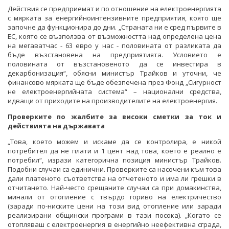
Действия се предприемат и по отношение на електроенергията
с мярката за енергийноинтензивните предприятия, която ще
започне да функционира до дни. „Страната ни е сред първите в
ЕС, която се възползва от възможността над определена цена
на мегаватчас - 63 евро у нас - половината от разликата да
бъде възстановена на предприятията. Условието е
половината от възстановеното да се инвестира в
декарбонизация“, обясни министър Трайков и уточни, че
финансово мярката ще бъде обезпечена през Фонд „Сигурност
не електроенергийната система“ – национални средства,
идващи от приходите на производителите на електроенергия.
Проверките по жалбите за високи сметки за ток
и
действията на държавата
„Това, което можем и искаме да се контролира, е никой
потребител да не плати и 1 цент над това, което е реално е
потребил“, изрази категорична позиция министър Трайков.
Подобни случаи са единични. Проверките са насочени към това
дали платеното съответства на отчетеното и има ли грешки в
отчитането. Най-често срещаните случаи са при домакинства,
минали от отопление с твърдо гориво на електричество
(заради по-ниските цени на този вид отопление или заради
реализирани общински програми в тази посока). „Когато се
отопляваш с електроенергия в енергийно неефективна сграда,