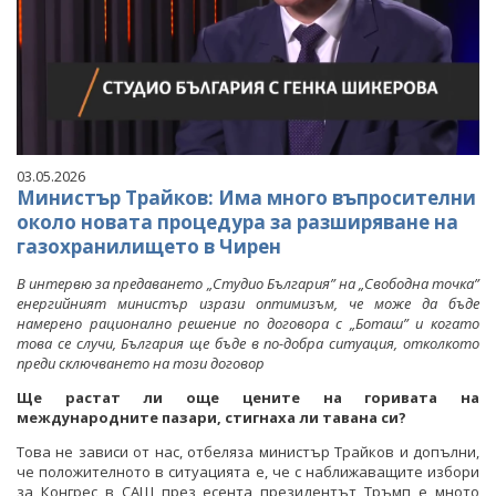
03.05.2026
Министър Трайков: Има много въпросителни
около новата процедура за разширяване на
газохранилището в Чирен
В интервю за предаването „Студио България” на „Свободна точка”
енергийният министър изрази оптимизъм, че може да бъде
намерено рационално решение по договора с „Боташ” и когато
това се случи, България ще бъде в по-добра ситуация, отколкото
преди сключването на този договор
Ще растат ли още цените на горивата на
международните пазари, стигнаха ли тавана си?
Това не зависи от нас, отбеляза министър Трайков и допълни,
че положителното в ситуацията е, че с наближаващите избори
за Конгрес в САЩ през есента президентът Тръмп е мното