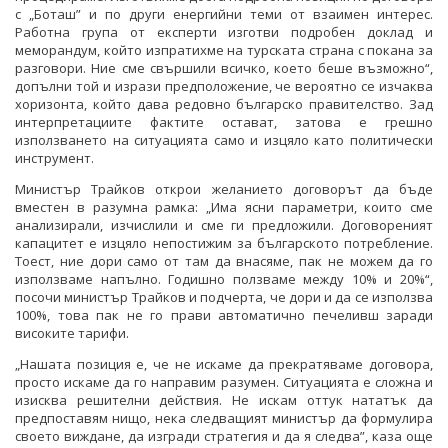
с „Боташ” и по други енергийни теми от взаимен интерес.
Работна група от експерти изготви подробен доклад и
меморандум, който изпратихме на турската страна с покана за
разговори. Ние сме свършили всичко, което беше възможно“,
допълни той и изрази предположение, че вероятно се изчаква
хоризонта, който дава редовно българско правителство. Зад
интерпретациите фактите остават, затова е грешно
използването на ситуацията само и изцяло като политически
инструмент.
Министър Трайков открои желанието договорът да бъде
вместен в разумна рамка: „Има ясни параметри, които сме
анализирали, изчислили и сме ги предложили. Договореният
капацитет е изцяло непостижим за българското потребление.
Тоест, ние дори само от там да внасяме, пак не можем да го
използваме напълно. Годишно ползваме между 10% и 20%“,
посочи министър Трайков и подчерта, че дори и да се използва
100%, това пак не го прави автоматично печеливш заради
високите тарифи.
„Нашата позиция е, че не искаме да прекратяваме договора,
просто искаме да го направим разумен. Ситуацията е сложна и
изисква решителни действия. Не искам оттук нататък да
предпоставям нищо, нека следващият министър да формулира
своето виждане, да изгради стратегия и да я следва”, каза още