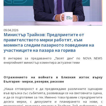
09.04.2026
Министър Трайков: Предприетите от
правителството мерки работят, към
момента следим пазарното поведение на
участниците на пазара на горива
В интервю за предаването „Твоят ден” по NOVA NEWS
енергийният министър коментира актуални теми
Отражението на войната в Близкия изток върху
България - мерки, резерви, рискове
„Наша отговорност е да предвиждаме различните сценарии
във връзка със събитията, развиващи се на световната сцена,
и да се подготвяме за тях. Именно това правим с предприетите
досега мерки, с дискусиите и планирането на нови, с
проверките“, подчерта министър Трайков. Той информира, че