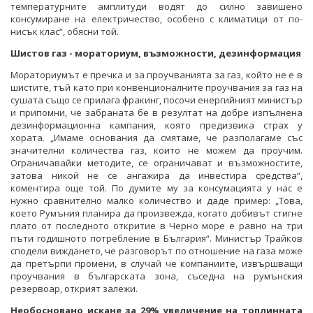
температурните амплитуди водят до силно завишено
консумиране на електричество, особено с климатици от по-
нисък клас“, обясни той.
Шистов газ - мораториум, възможности, дезинформация
Мораториумът е пречка и за проучванията за газ, който не е в
шистите, тъй като при конвенционалните проучвания за газ на
сушата също се прилага фракинг, посочи енергийният министър
и припомни, че забраната бе в резултат на добре изпълнена
дезинформационна кампания, която предизвика страх у
хората. „Имаме основания да смятаме, че разполагаме със
значителни количества газ, които не можем да проучим.
Ограничавайки методите, се ограничават и възможностите,
затова никой не се ангажира да инвестира средства“,
коментира още той. По думите му за консумацията у нас е
нужно сравнително малко количество и даде пример: „Това,
което Румъния планира да произвежда, когато добивът стигне
плато от последното откритие в Черно море е равно на три
пъти годишното потребление в България“. Министър Трайков
сподели виждането, че разговорът по отношение на газа може
да претърпи промени, в случай че компаниите, извършващи
проучвания в българската зона, съседна на румънския
резервоар, открият залежи.
Необосновано искане за 29% увеличение на топлинната