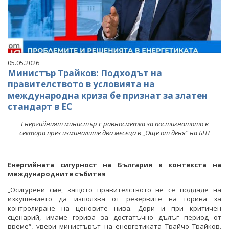
05.05.2026
Министър Трайков: Подходът на
правителството в условията на
международна криза бе признат за златен
стандарт в ЕС
Енергийният министър с равносметка за постигнатото в
сектора през изминалите два месеца в „Още от деня“ на БНТ
Енергийната сигурност на България в контекста на
международните събития
„Осигурени сме, защото правителството не се поддаде на
изкушението да използва от резервите на горива за
контролиране на ценовите нива. Дори и при критичен
сценарий, имаме горива за достатъчно дълъг период от
време“, увери министърът на енергетиката Трайчо Трайков.