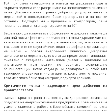
Той припомни категоричната намеса на държавата още в
първата седмица след разгръщане на напрежението в Близкия
изток: „Бяхме първата страна с добре структуриран пакет от
мерки, който впоследствие беше препоръчан и на всички
останали. Подходът ни - прицелен и контролиран, беше
признат за златен стандарт в рамките на ЕС“
Беше важно да използваме обществените средства така, че да
има най-голям ефект от инвестирането. Някои държави членки,
заложили в началото на по-репресивните мерки, се отказаха от
тях, защото те не са устойчиви, водят до дефицит, до имитация
на мерки – обясни енергийният министър. „Избрахме
целенасочени мерки, където могат да предотвратят инфлация,
съчетано с ежедневен интензивен диалог и внимание на
институциите към всички по веригата, включително
бензиностанции. Всяка седмица ни докладваха и особеният
търговски управител и институциите, които имот отношение,
така че всичко беше под контрол“, подчерта Трайков.
Критичните точки - адресирани чрез действия на
правителството
„Бяхме първата страна в ЕС, която успя да приложи схемата за
подкрепа на енергоинтезивните предприятия. Това изискваше
усилена съвместна работа с Европейската комисия“, изтъкна