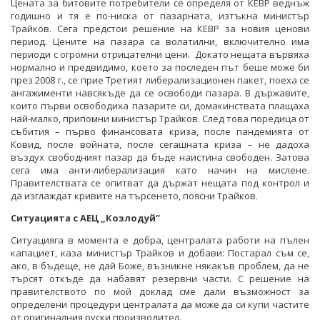
Цената за битовите потребители се определя от КЕВР веднъж
годишно и тя е по-ниска от пазарната, изтъкна министър
Трайков. Сега предстои решение на КЕВР за новия ценови
период. Цените на пазара са волатилни, включително има
периоди с огромни отрицателни цени. Докато нещата вървяха
нормално и предвидимо, което за последен път беше може би
през 2008 г., се прие Третият либерализационен пакет, поеха се
ангажименти навсякъде да се освободи пазара. В държавите,
които първи освободиха пазарите си, домакинствата плащаха
най-малко, припомни министър Трайков. След това поредица от
събития – първо финансовата криза, после пандемията от
Ковид, после войната, после сегашната криза – не дадоха
въздух свободният пазар да бъде наистина свободен. Затова
сега има анти-либерализация като начин на мислене.
Правителствата се опитват да държат нещата под контрол и
да изглаждат кривите на търсенето, поясни Трайков.
Ситуацията с АЕЦ „Козлодуй”
Ситуацияга в момента е добра, централата работи на пълен
капациет, каза министър Трайков и добави: Постарал съм се,
ако, в бъдеще, не дай Боже, възникне някакъв проблем, да не
търсят откъде да набавят резервни части. С решение на
правителството по мой доклад сме дали възможност за
определени процедури централата да може да си купи частите
от оригиналния руски производител.