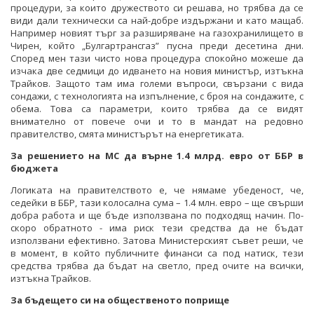
процедури, за които дружеството си решава, но трябва да се
види дали технически са най-добре издържани и като мащаб.
Например новият търг за разширяване на газохранилището в
Чирен, който „Булгартрансгаз” пусна преди десетина дни.
Според мен тази чисто нова процедура спокойно можеше да
изчака две седмици до идването на новия министър, изтъкна
Трайков. Защото там има големи въпроси, свързани с вида
сондажи, с технологията на изпълнение, с броя на сондажите, с
обема. Това са параметри, които трябва да се видят
внимателно от повече очи и то в мандат на редовно
правителство, смята министърът на енергетиката.
За решението на МС да върне 1.4 млрд. евро от ББР в
бюджета
Логиката на правителството е, че нямаме убеденост, че,
седейки в ББР, тази колосална сума – 1.4 млн. евро – ще свърши
добра работа и ще бъде използвана по подходящ начин. По-
скоро обратното - има риск тези средства да не бъдат
използвани ефективно. Затова Министерският съвет реши, че
в момент, в който публичните финанси са под натиск, тези
средства трябва да бъдат на светло, пред очите на всички,
изтъкна Трайков.
За бъдещето си на общественото поприще