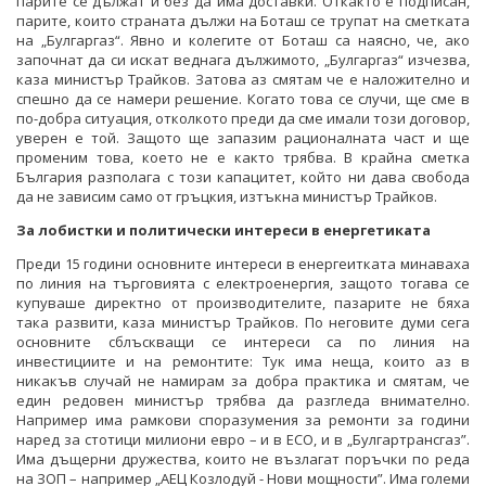
парите се дължат и без да има доставки. Откакто е подписан,
парите, които страната дължи на Боташ се трупат на сметката
на „Булгаргаз“. Явно и колегите от Боташ са наясно, че, ако
започнат да си искат веднага дължимото, „Булгаргаз“ изчезва,
каза министър Трайков. Затова аз смятам че е наложително и
спешно да се намери решение. Когато това се случи, ще сме в
по-добра ситуация, отколкото преди да сме имали този договор,
уверен е той. Защото ще запазим рационалната част и ще
променим това, което не е както трябва. В крайна сметка
България разполага с този капацитет, който ни дава свобода
да не зависим само от гръцкия, изтъкна министър Трайков.
За лобистки и политически интереси в енергетиката
Преди 15 години основните интереси в енергеитката минаваха
по линия на търговията с електроенергия, защото тогава се
купуваше директно от производителите, пазарите не бяха
така развити, каза министър Трайков. По неговите думи сега
основните сблъскващи се интереси са по линия на
инвестициите и на ремонтите: Тук има неща, които аз в
никакъв случай не намирам за добра практика и смятам, че
един редовен министър трябва да разгледа внимателно.
Например има рамкови споразумения за ремонти за години
наред за стотици милиони евро – и в ЕСО, и в „Булгартрансгаз”.
Има дъщерни дружества, които не възлагат поръчки по реда
на ЗОП – например „АЕЦ Козлодуй - Нови мощности”. Има големи