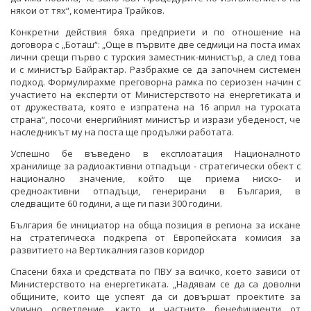
някои от тях“, коментира Трайков.
Конкретни действия бяха предприети и по отношение на
договора с „Боташ“: „Още в първите две седмици на поста имах
лични срещи първо с турския заместник-министър, а след това
и с министър Байрактар. Разбрахме се да започнем системен
подход. Формулирахме преговорна рамка по сериозен начин с
участието на експерти от Министерството на енергетиката и
от дружествата, която е изпратена на 16 април на турската
страна“, посочи енергийният министър и изрази убеденост, че
наследникът му на поста ще продължи работата.
Успешно бе въведено в експлоатация Националното
хранилище за радиоактивни отпадъци - стратегически обект с
национално значение, който ще приема ниско- и
средноактивни отпадъци, генерирани в България, в
следващите 60 години, а ще ги пази 300 години.
България бе инициатор на обща позиция в региона за искане
на стратегическа подкрепа от Европейската комисия за
развитието на Вертикалния газов коридор
Спасени бяха и средствата по ПВУ за всичко, което зависи от
Министерството на енергетиката. „Надявам се да са доволни
общините, които ще успеят да си довършат проектите за
улично осветление, както и частните бенефициенти от