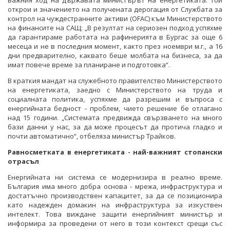
важния ход на държавата министърът на енергетиката. Той
открои и значението на получената дерогация от Службата за
контрол на чуждестранните активи (OFAC) към Министерството
на финансите на САЩ: „В резултат на сериозен подход успяхме
да гарантираме работата на рафинерията в Бургас за още 6
месеца и не в последния момент, както през ноември м.г., а 16
дни предварително, каквато беше молбата на бизнеса, за да
имат повече време за планиране и подготовка“.
В краткия мандат на служебното правителство Министерството
на енергетиката, заедно с Министерството на труда и
социалната политика, успяхме да разрешим и въпроса с
енергийната бедност - проблем, чието решение бе отлагано
над 15 години. „Системата предвижда свързването на много
бази данни у нас, за да може процесът да протича гладко и
почти автоматично“, отбеляза министър Трайков.
Равносметката в енергетиката - най-важният стопански
отрасъл
Енергийната ни система се модернизира в реално време.
България има много добра основа - мрежа, инфраструктура и
достатъчно производствен капацитет, за да се позиционира
като надежден домакин на инфраструктура за изкуствен
интелект. Това виждане защити енергийният министър и
информира за проведени от него в този контекст срещи със