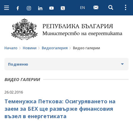
EN
Open searc
Open
Open
navigation
Начало
Новини
Видеогалерия
Видео галерии
Подменю
НОВИНИ
ВИДЕО ГАЛЕРИИ
ПРЕДСТОЯЩИ СЪБИТИЯ
26.02.2016
Теменужка Петкова: Осигуряването на
ЗА ОБЩЕСТВЕНО ОБСЪЖДАНЕ
заем за БЕХ ще развърже финансовия
ПРОЕКТИ ЗА ОБЩЕСТВЕНО ОБСЪЖДАНЕ
ИНТЕРВЮТА
възел в енергетиката
ЗАВЪРШИЛИ ПРОЦЕДУРИ ЗА ОБЩЕСТВЕНО
ПАРЛАМЕНТАРЕН КОНТРОЛ
ОБСЪЖДАНЕ