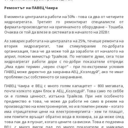
Ремонтът на ПАВЕЦ Чаира
В момента централата работи на 50% - това са два от четирите
хидроагрегата. Третият го ремонтират специалисти от
фирмата-производител на оригиналното оборудване – Тошиба.
Очаква се той да влезе в системата в началото на 2028 г.
Аз заварих работата на централата на 25%, течеше ремонта на
втория хидроагрегат, там стимулирахме по-добрата
организация, така че да може той да заработи от началото на
април, поясни министър Трайков. По неговите думи, сега този
хидроагрегат работи дори с по-добри показатели отпреди:
„Има един термин „черен старт” - при по-екстремни условия
ПАВЕЦ може директно да захранва АЕЦ „Козлодуй”, ако те имат
проблеми със собственото си захранване.
ПАВЕЦ Чаира е ВЕЦ с много голям капацитет – 800 мегавата,
почти колкото един блок в АЕЦ „Козлодуй”. Това само по себбе
си е голяма ценност, изтъкна Трайков. При нея особеното
предимство е това, че може да работи не само в режим на
производство на електроенергия, но и в помпен режим – когато
има отрицателни цени на електроенергията - хем ти плащат,
хем помпите връщат обратно вода в язовира, за да може след
това пак да я пуснат, когато цените са високи. Това е подземна
ВЕЦ, с много висок пад, по много показатели е уникално