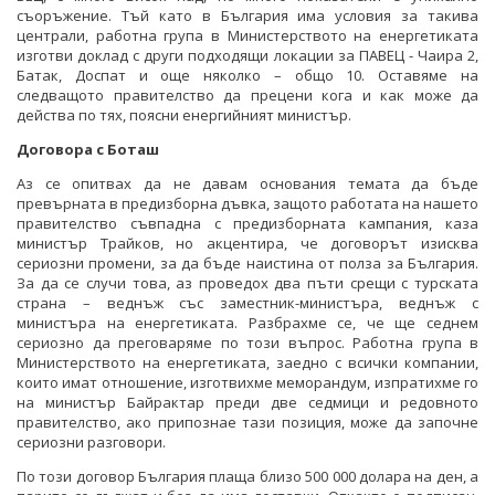
съоръжение. Тъй като в България има условия за такива
централи, работна група в Министерството на енергетиката
изготви доклад с други подходящи локации за ПАВЕЦ - Чаира 2,
Батак, Доспат и още няколко – общо 10. Оставяме на
следващото правителство да прецени кога и как може да
действа по тях, поясни енергийният министър.
Договора с Боташ
Аз се опитвах да не давам основания темата да бъде
превърната в предизборна дъвка, защото работата на нашето
правителство съвпадна с предизборната кампания, каза
министър Трайков, но акцентира, че договорът изисква
сериозни промени, за да бъде наистина от полза за България.
За да се случи това, аз проведох два пъти срещи с турската
страна – веднъж със заместник-министъра, веднъж с
министъра на енергетиката. Разбрахме се, че ще седнем
сериозно да преговаряме по този въпрос. Работна група в
Министерството на енергетиката, заедно с всички компании,
които имат отношение, изготвихме меморандум, изпратихме го
на министър Байрактар преди две седмици и редовното
правителство, ако припознае тази позиция, може да започне
сериозни разговори.
По този договор България плаща близо 500 000 долара на ден, а