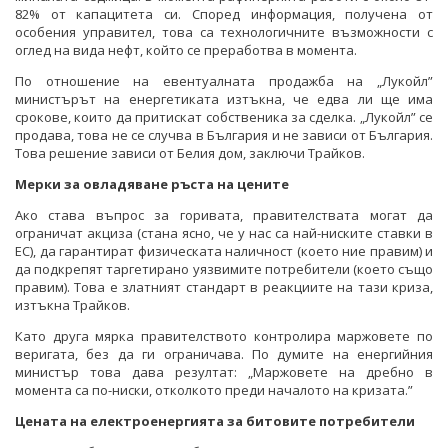
82% от капацитета си. Според информация, получена от
особения управител, това са технологичните възможности с
оглед на вида нефт, който се преработва в момента.
По отношение на евентуалната продажба на „Лукойл”
министърът на енергетиката изтъкна, че едва ли ще има
срокове, които да притискат собственика за сделка. „Лукойл” се
продава, това не се случва в България и не зависи от България.
Това решение зависи от Белия дом, заключи Трайков.
Мерки за овладяване ръста на цените
Ако става въпрос за горивата, правителствата могат да
ограничат акциза (стана ясно, че у нас са най-ниските ставки в
ЕС), да гарантират физическата наличност (което ние правим) и
да подкрепят таргетирано уязвимите потребители (което също
правим). Това е златният стандарт в реакциите на тази криза,
изтъкна Трайков.
Като друга мярка правителството контролира маржовете по
веригата, без да ги ограничава. По думите на енергийния
министър това дава резултат: „Маржовете на дребно в
момента са по-ниски, отколкото преди началото на кризата.”
Цената на електроенергията за битовите потребители