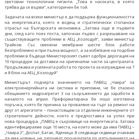
световни технологични гиганти. „Това е насоката, в която
трябва да се върви“, категоричен бе той.
Задачата на всеки министър е да поддържа функционалността
на енергетиката, която е водещ и стратегически стопански
отрасъл на българската икономика. „Затова още в първите
дни, след като поех поста, започнах първо с разрешаване на
съществуващите проблеми в АЕЦ „Козлодуй“, заяви министър
Трайков. Със сменени мембрани шести блок работи
безпроблемно и при пълна мощност, а за избягване на подобни
проблеми в бъдеще Министерският съвет одобри дерогация на
10 процедури за доставки на оригинални части за централата.
Продължава и усилената работа по проекта за изграждане на 7
и 8 блок на АЕЦ „Козлодуй“
Министърът подчерта значението на ПАВЕЦ „Чаира“ за
електроенергийната ни система и припомни, че бе спазено
обещанието хидроагрегат 3 на съоръжението да заработи в
началото на април. Преформатирана бе лошо изготвена
поръчка, която бе причина за проваляне на търг за ремонт на
друг от агрегатите – понастоящем са отделени инженерните от
строителните дейности, което е предпоставка за успех при
нова процедура. „ПАВЕЦ е съкровище на енергетиката. Затова
идентифицирахме още 10 места, на които може да има ПАВЕЦ –
„Чаира 2“, Доспат, Батак, Яденица. В следващи седмици очаквам
да има новина, че започват процедурите по изпълнението на