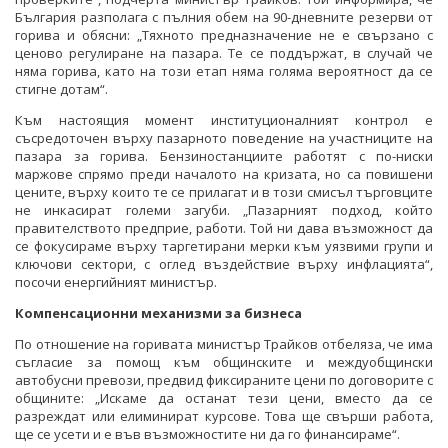
България разполага с пълния обем на 90-дневните резерви от
горива и обясни: „Тяхното предназначение не е свързано с
ценово регулиране на пазара. Те се поддържат, в случай че
няма горива, като на този етап няма голяма вероятност да се
стигне дотам“.
Към настоящия момент институционалният контрол е
съсредоточен върху пазарното поведение на участниците на
пазара за горива. Бензиностанциите работят с по-ниски
маржове спрямо преди началото на кризата, но са повишени
цените, върху които те се прилагат и в този смисъл търговците
не инкасират големи загуби. „Пазарният подход, който
правителството предприе, работи. Той ни дава възможност да
се фокусираме върху таргетирани мерки към уязвими групи и
ключови сектори, с оглед въздействие върху инфлацията“,
посочи енергийният министър.
Компенсационни механизми за бизнеса
По отношение на горивата министър Трайков отбеляза, че има
съгласие за помощ към общинските и междуобщински
автобусни превози, предвид фиксираните цени по договорите с
общините: „Искаме да останат тези цени, вместо да се
разреждат или елиминират курсове. Това ще свърши работа,
ще се усети и е във възможностите ни да го финансираме“.