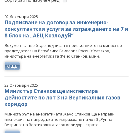
Сортирай по азбучен ред:
ФОТОГАЛЕРИЯ
ВИДЕОГАЛЕРИЯ
02 Декември 2025
Подписване на договор за инженерно-
консултантски услуги за изграждането на 7 и
8 блок на „АЕЦ Козлодуй“
Документът ще бъде подписан в присъствието на министър-
председателя на Република България Росен Желязков,
министъра на енергетиката Жечо Станков, мини...
ОЩЕ
23 Октомври 2025
Министър Станков ще инспектира
дейностите по лот 3 на Вертикалния газов
коридор
Министърът на енергетиката Жечо Станков ще направи
инспекция на напредъка по изграждане на лот 3 „Рупча-
Ветрино“ на Вертикалния газов коридор - страте...