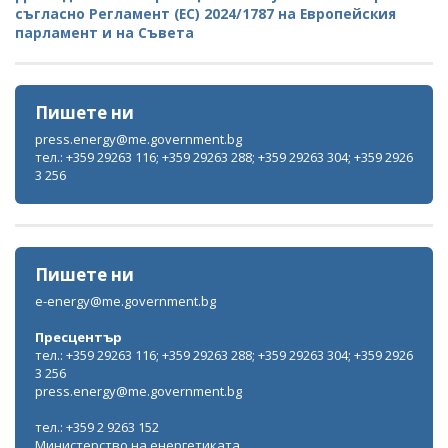
съгласно Регламент (ЕС) 2024/1787 на Европейския
парламент и на Съвета
Пишете ни
press.energy@me.government.bg
тел.: +359 29263 116; +359 29263 288; +359 29263 304; +359 2926
3 256
Пишете ни
e-energy@me.government.bg
Пресцентър
тел.: +359 29263 116; +359 29263 288; +359 29263 304; +359 2926
3 256
press.energy@me.government.bg
тел.: +359 2 9263 152
Министерство на енергетиката