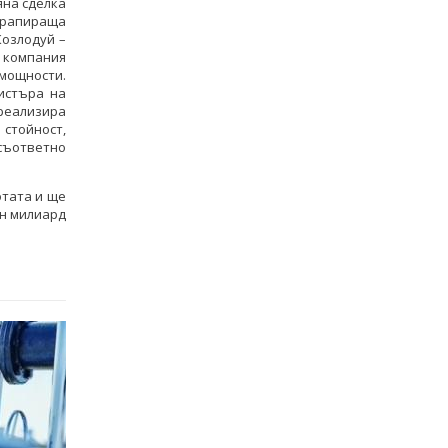
яна сделка
 фрапираща
Козлодуй –
а компания
мощности.
истъра на
 реализира
 стойност,
 съответно
отата и ще
ин милиард