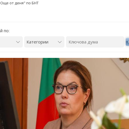
"Още от деня" по БНТ
й по: