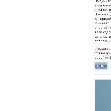
По думите
е за част
стойности
Нови мощн
да придо
Минават 
енергетик
тази сдел
са апорти
проблеми 
„Подала с
стигна до
евро“, ин
ОЩЕ