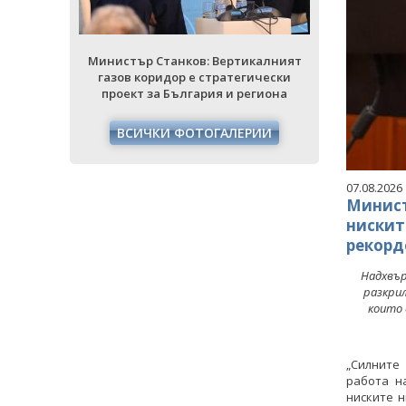
икалният
Министър Станков: Вертикалният
Министър 
гически
газов коридор е стратегически
газов ко
егиона
проект за България и региона
проект з
РИИ
ВСИЧКИ ФОТОГАЛЕРИИ
ВСИЧ
07.08.2026
Минист
нискит
рекорд
Надхвър
разкри
които 
„Силните
работа н
ниските н