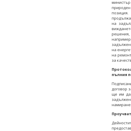
министър
природен 
позиция
продължав
на задъл
вижданет
решения,
наприме
задължени
на енерг
на ремонт
за качест
Протоко
пълния п
Подписан
договор з
ще им да
задължен
намиране 
Проучват
Дейност
предоста