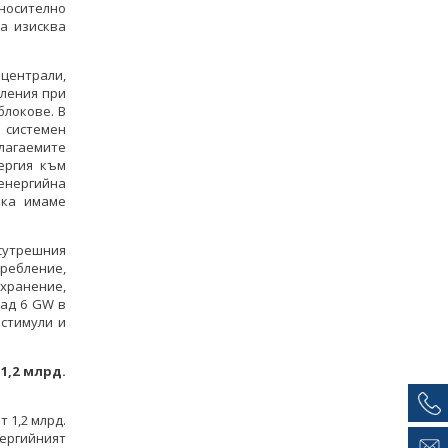
тносително
а изисква
централи,
бления при
блокове. В
 системен
лагаемите
ергия към
оенергийна
ака имаме
сутрешния
требление,
хранение,
над 6 GW в
 стимули и
1,2 млрд.
 1,2 млрд.
ергийният