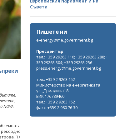
Европейския парламент и на
Съвета
Пишете ни
e-energy@me.government.bg
Пресцентър
тел.: +359 29263 116; +359 29263 288; +
359 29263 304; +359 29263 256
press.energy@me.government.bg
ъпреки
тел.: +359 2 9263 152
Министерство на енергетиката
ул. „Триадица“ 8
одитите,
ЕИК 176789460
темите,
тел.: +359 2 9263 152
на NOVA
факс: +359 2 980 76 30
облемната
 рекордно
етрова. Тя