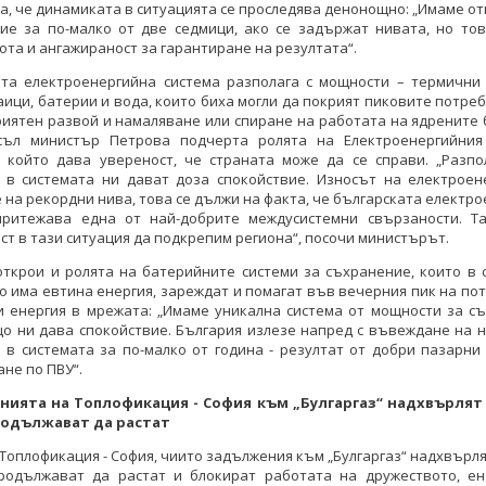
, че динамиката в ситуацията се проследява денонощно: „Имаме о
вие за по-малко от две седмици, ако се задържат нивата, но тов
ота и ангажираност за гарантиране на резултата“.
ата електроенергийна система разполага с мощности – термични 
ици, батерии и вода, които биха могли да покрият пиковите потре
иятен развой и намаляване или спиране на работата на ядрените 
съл министър Петрова подчерта ролята на Електроенергийния
, който дава увереност, че страната може да се справи. „Разпо
 в системата ни дават доза спокойствие. Износът на електроен
 на рекордни нива, това се дължи на факта, че българската електр
притежава една от най-добрите междусистемни свързаности. Т
т в тази ситуация да подкрепим региона“, посочи министърът.
открои и ролята на батерийните системи за съхранение, които в 
то има евтина енергия, зареждат и помагат във вечерния пик на по
и енергия в мрежата: „Имаме уникална система от мощности за съ
о ни дава спокойствие. България излезе напред с въвеждане на 
 в системата за по-малко от година - резултат от добри пазарни
не по ПВУ“.
ията на Топлофикация - София към „Булгаргаз“ надхвърлят 
родължават да растат
 Топлофикация - София, чиито задължения към „Булгаргаз“ надхвърлят
родължават да растат и блокират работата на дружеството, ен