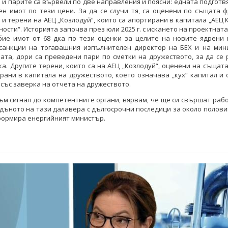
 ѝ парите са вървели по две направления и поясни: едната подготв
ен имот по тези цени. За да се случи тя, са оценени по същата
 и терени на АЕЦ „Козлодуй“, които са апортирани в капитала „АЕЦ 
ости“. Историята започва през юли 2025 г. с искането на проектнат
бие имот от 68 дка по тези оценки за целите на новите ядрени 
санкции на тогавашния изпълнителен директор на БЕХ и на мин
ата, дори са преведени пари по сметки на дружеството, за да се
ка. Другите терени, които са на АЕЦ „Козлодуй“, оценени на същата
рани в капитала на дружеството, което означава „кух“ капитал и
със заверка на отчета на дружеството.
ъм сигнал до компетентните органи, вярвам, че ще си свършат раб
 дъното на тази далавера с дългосрочни последици за около полов
формира енергийният министър.