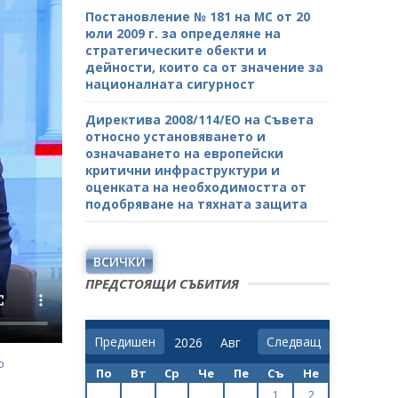
Постановление № 181 на МС от 20
юли 2009 г. за определяне на
стратегическите обекти и
дейности, които са от значение за
националната сигурност
Директива 2008/114/ЕО на Съвета
относно установяването и
означаването на европейски
критични инфраструктури и
оценката на необходимостта от
подобряване на тяхната защита
ВСИЧКИ
ПРЕДСТОЯЩИ СЪБИТИЯ
Предишен
Следващ
о
По
Вт
Ср
Че
Пе
Съ
Не
1
2