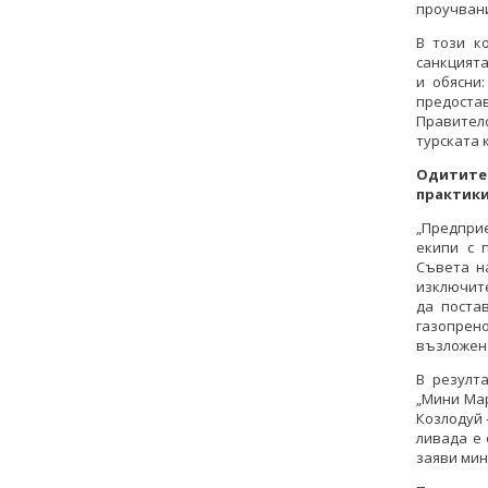
проучвани
В този к
санкцията
и обясни
предостав
Правител
турската 
Одитите 
практик
„Предпри
екипи с 
Съвета н
изключите
да поста
газопрено
възложен 
В резулт
„Мини Мар
Козлодуй 
ливада е 
заяви мин