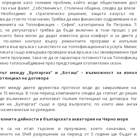
 определи като големия проблем, който води обществения дос
газ към фалит. „Собственикът, Столична община, следва да влезе
. Необходимо е стратегическо решение, защото казусът не
а да стои по този начин. Трябва да има финансово оздравяване и 
женията на Топлофикация – София“, категорична бе Петрова. Т
о, че регулаторът трябва да бъде включен в този процес с ре
 които биха могли да дадат известна доза комфорт и за двете д
р по-силен контрол върху ремонтните програми и изпълне
ята във връзка с качеството на топлофикационната услуга. Мини
етиката също извършва проверки във връзка със своевременно пр
ните програми, така че да се гарантира готовността на Топлофикац
вено топлоснабдяване през предстоящия отоплителен сезон.
лът между „Булгаргаз“ и „Боташ“ – възможност за изпол
отенциал на договора
ият между двете дружества протокол води до замразяване на
а 15 месеца. В този период компаниите следва да стигнат до реше
де възможност да използват пълния потенциал на договора. На
ия на „Булгаргаз“ също е сред въпросите, по които има анга
на механизъм за уреждане.
елните дейности в българската акватория на Черно море
ите са на етап търсене и проучване, което означава, че
веното на Shell разрешение за период от 5 години ще бъдат 