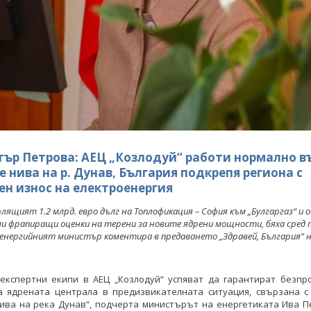
Станков: Вертикалният
Министър Станков: Вертикалният
ридор е стратегически
газов коридор е стратегически
а България и региона
проект за България и региона
КИ ФОТОГАЛЕРИИ
ВСИЧКИ ФОТОГАЛЕРИИ
ър Петрова: АЕЦ „Козлодуй“ работи нормално в
е нива на р. Дунав, България подкрепя региона с
ен износ на електроенергия
лящият 1.2 млрд. евро дълг на Топлофикация – София към „Булгаргаз“ и 
ли фрапиращи оценки на терени за новите ядрени мощности, бяха сред 
енергийният министър коментира в предаването „Здравей, България“ 
 експертни екипи в АЕЦ „Козлодуй“ успяват да гарантират безпр
а ядрената централа в предизвикателната ситуация, свързана с
ива на река Дунав“, подчерта министърът на енергетиката Ива П