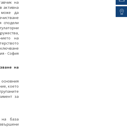
тавчик на
 в активна
 може да
изчистване
я сподели
гулаторни
ружества,
нието на
стерството
иключване
ия - София
зване на
 основния
ние, което
трупаните
жимент за
 на база
извършени