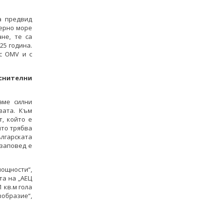
а предвид
Черно море
не, те са
25 година.
с OMV и с
еснителни
аме силни
вата. Към
, който е
йто трябва
лгарската
 заповед е
ощности“,
та на „АЕЦ
 кв.м гола
зобразие“,