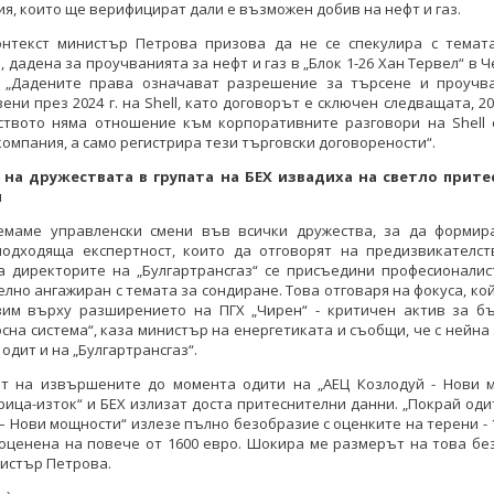
я, които ще верифицират дали е възможен добив на нефт и газ.
онтекст министър Петрова призова да не се спекулира с темат
, дадена за проучванията за нефт и газ в „Блок 1-26 Хан Тервел“ в 
: „Дадените права означават разрешение за търсене и проучва
ени през 2024 г. на Shell, като договорът е сключен следващата, 20
ството няма отношение към корпоративните разговори на Shell 
компания, а само регистрира тези търговски договорености“.
на дружествата в групата на БЕХ извадиха на светло прит
и
емаме управленски смени във всички дружества, за да формир
подходяща експертност, които да отговорят на предизвикателст
а директорите на „Булгартрансгаз“ се присъедини професионалист
лно ангажиран с темата за сондиране. Това отговаря на фокуса, ко
вим върху разширението на ПГХ „Чирен“ - критичен актив за бъ
сна система“, каза министър на енергетиката и съобщи, че с нейна
одит и на „Булгартрансгаз“.
ат на извършените до момента одити на „АЕЦ Козлодуй - Нови м
ица-изток“ и БЕХ излизат доста притеснителни данни. „Покрай оди
– Нови мощности“ излезе пълно безобразие с оценките на терени - 1
оценена на повече от 1600 евро. Шокира ме размерът на това бе
истър Петрова.