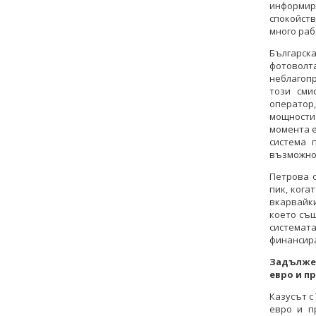
информира
спокойст
много раб
Българск
фотоволта
неблагопр
този сми
оператор
мощности
момента е
система 
възможнос
Петрова 
пик, кога
вкарвайк
което същ
системата
финансира
Задължен
евро и п
Казусът с
евро и п