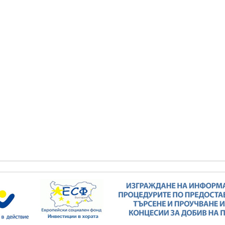
елков: България заяви
Кирил Темелков: България заяви
си роля в проектната
водещата си роля в проектната
ва за реализация на
инициатива за реализация на
сен електропреносен
комплексен електропреносен
дор Изток-Запад
коридор Изток-Запад
КИ ФОТОГАЛЕРИИ
ВСИЧКИ ФОТОГАЛЕРИИ