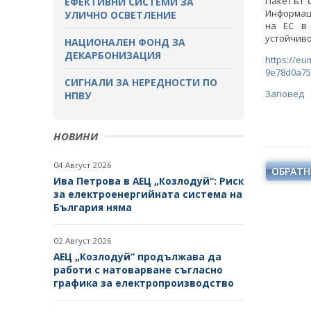
Пакетът 
ЕФЕКТИВНИ СИСТЕМИ ЗА
Информац
УЛИЧНО ОСВЕТЛЕНИЕ
на ЕС в 
устойчиво
НАЦИОНАЛЕН ФОНД ЗА
ДЕКАРБОНИЗАЦИЯ
https://eu
9e78d0a75
СИГНАЛИ ЗА НЕРЕДНОСТИ ПО
Заповед
НПВУ
НОВИНИ
04 Август 2026
ОБРАТН
Ива Петрова в АЕЦ „Козлодуй“: Риск
за електроенергийната система на
България няма
02 Август 2026
АЕЦ „Козлодуй“ продължава да
работи с натоварване съгласно
графика за електропроизводство