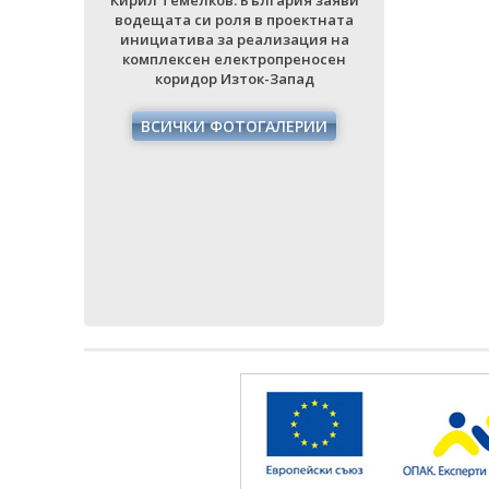
Кирил Темелков: България заяви
Кирил Тем
водещата си роля в проектната
водещата 
инициатива за реализация на
инициати
комплексен електропреносен
комплек
коридор Изток-Запад
кори
ВСИЧКИ ФОТОГАЛЕРИИ
ВСИЧ
ия заяви
ектната
ция на
еносен
ад
РИИ