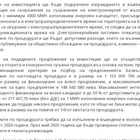
е на инвестицията ще бъде подкрепено изграждането и въве
ация на съоръжения за съхранение на електроенергия от въз
и с минимум 3000 MWh използваем енергиен капацитет, присъед
еносната и електроразпределителните мрежи на територията на Б
е са свързани с електроразпределителните мрежи, те следва да са 
муникационната мрежа на „Електроенергийния системен оператор
ане по процедурата ще бъдат допустими разходи, които са възник
 публикуване за обществено обсъждане на процедурата, а именно –
а.
 на подадените предложения за инвестиции ще се осъщест
а открита и конкурентна тръжна процедура въз основа на ясни, п
иминационни критерии за подбор на предложенията. Безвъз
ане по настоящата процедура е в размер на 1 153 939 700 л
н размер за финансиране на всяко предложение, а максималния
ние за едно предприятие е 148 643 080 лева. Максималният инте
дното финансиране за всеки кандидат е до 50 % от допустимите р
 от 371 607,70 лева (без ДДС) за 1 MWh използваем енергиен капац
може да подаде няколко предложения, като те общо не биха могли 
не в размер на не повече от 1/6 от квотата по процедурата.
иите по процедурата трябва да са изпълнени и въведени в експло
т 2026 година. През май 2025 година ще бъде проверена степента 
ите и тяхната реализация.