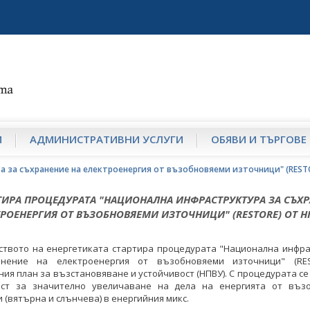
И
АДМИНИСТРАТИВНИ УСЛУГИ
ОБЯВИ И ТЪРГОВЕ
а за съхранение на електроенергия от възобновяеми източници" (REST
ТИРА ПРОЦЕДУРАТА "НАЦИОНАЛНА ИНФРАСТРУКТУРА ЗА СЪХ
ТРОЕНЕРГИЯ ОТ ВЪЗОБНОВЯЕМИ ИЗТОЧНИЦИ" (RESTORE) ОТ Н
ството на енергетиката стартира процедурата "Национална инфра
нение на електроенергия от възобновяеми източници" (RE
ия план за възстановяване и устойчивост (НПВУ). С процедурата се
ст за значително увеличаване на дела на енергията от въз
 (вятърна и слънчева) в енергийния микс.