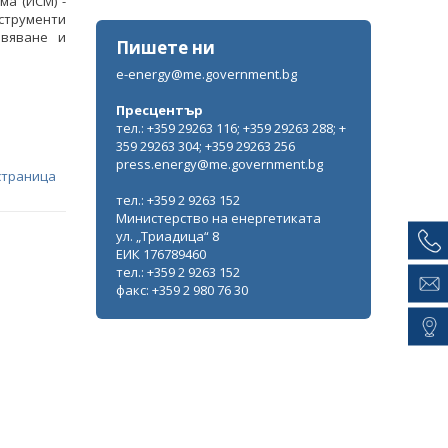
а (ИСМ) -
струменти
овяване и
Пишете ни
e-energy@me.government.bg
Пресцентър
тел.: +359 29263 116; +359 29263 288; +
359 29263 304; +359 29263 256
press.energy@me.government.bg
страница
тел.: +359 2 9263 152
Министерство на енергетиката
ул. „Триадица“ 8
ЕИК 176789460
тел.: +359 2 9263 152
факс: +359 2 980 76 30