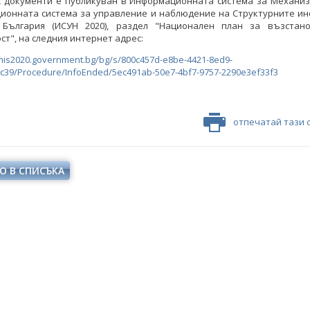
с документи е публикуван в Информационната система за Механизм
ионната система за управление и наблюдение на Структурните ин
България (ИСУН 2020), раздел "Национален план за възстан
ст", на следния интернет адрес:
mis2020.government.bg/bg/s/800c457d-e8be-4421-8ed9-
c39/Procedure/InfoEnded/5ec491ab-50e7-4bf7-9757-2290e3ef33f3
отпечатай тази 
О В СПИСЪКА