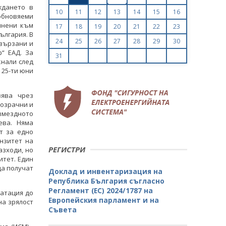
ждането в
10
11
12
13
14
15
16
обновяеми
инени към
17
18
19
20
21
22
23
ългария. В
24
25
26
27
28
29
30
свързани и
“ ЕАД. За
31
нали след
 25-ти юни
вява чрез
розрачни и
мездното
ева. Няма
т за едно
нзитет на
РЕГИСТРИ
азходи, но
итет. Един
да получат
Доклад и инвентаризация на
Република България съгласно
Регламент (ЕС) 2024/1787 на
атация до
Европейския парламент и на
на зрялост
Съвета