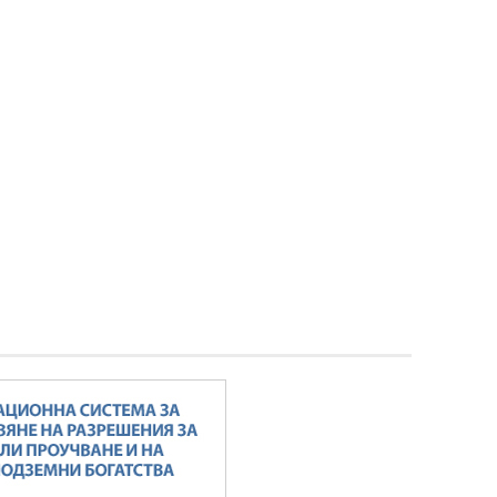
Кирил Темелков: България заяви
водещата си роля в проектната
инициатива за реализация на
комплексен електропреносен
коридор Изток-Запад
ВСИЧКИ ФОТОГАЛЕРИИ