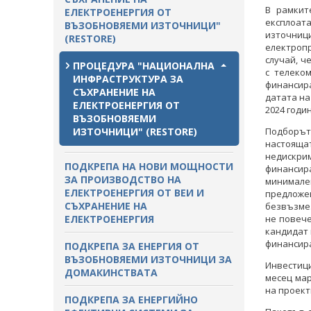
В рамкит
ЕЛЕКТРОЕНЕРГИЯ ОТ
експлоат
ВЪЗОБНОВЯЕМИ ИЗТОЧНИЦИ"
източниц
(RESTORE)
електропр
случай, ч
ПРОЦЕДУРА "НАЦИОНАЛНА
с телеко
ИНФРАСТРУКТУРА ЗА
финансир
СЪХРАНЕНИЕ НА
датата на
ЕЛЕКТРОЕНЕРГИЯ ОТ
2024 годин
ВЪЗОБНОВЯЕМИ
ИЗТОЧНИЦИ" (RESTORE)
Подборът
настоящат
недискр
ПОДКРЕПА НА НОВИ МОЩНОСТИ
финансир
ЗА ПРОИЗВОДСТВО НА
минимале
ЕЛЕКТРОЕНЕРГИЯ ОТ ВЕИ И
предложе
СЪХРАНЕНИЕ НА
безвъзмез
ЕЛЕКТРОЕНЕРГИЯ
не повече
кандидат 
финансира
ПОДКРЕПА ЗА ЕНЕРГИЯ ОТ
ВЪЗОБНОВЯЕМИ ИЗТОЧНИЦИ ЗА
Инвестиц
ДОМАКИНСТВАТА
месец мар
на проект
ПОДКРЕПА ЗА ЕНЕРГИЙНО