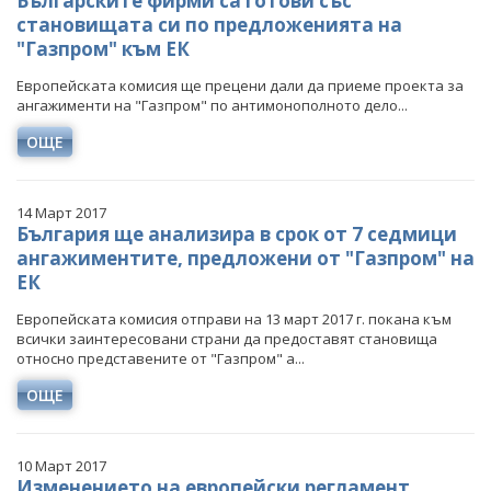
Българските фирми са готови със
становищата си по предложенията на
"Газпром" към ЕК
Европейската комисия ще прецени дали да приеме проекта за
ангажименти на "Газпром" по антимонополното дело...
ОЩЕ
14 Март 2017
България ще анализира в срок от 7 седмици
ангажиментите, предложени от "Газпром" на
ЕК
Европейската комисия отправи на 13 март 2017 г. покана към
всички заинтересовани страни да предоставят становища
относно представените от "Газпром" а...
ОЩЕ
10 Март 2017
Изменението на европейски регламент