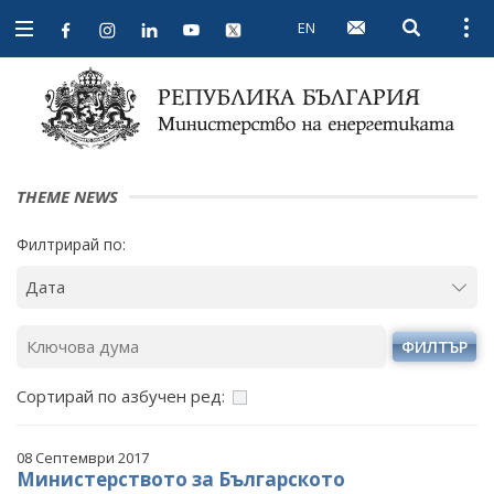
EN
Open searc
Open
Open
navigation
THEME NEWS
Филтрирай по:
ФИЛТЪР
Сортирай по азбучен ред:
08 Септември 2017
Министерството за Българското