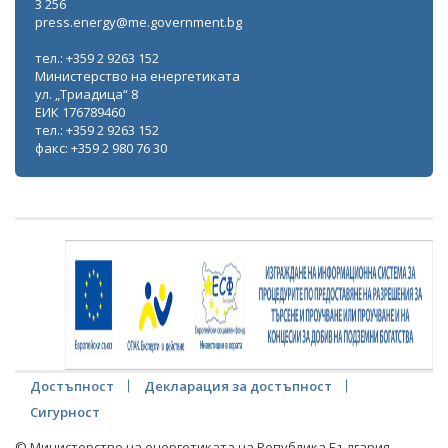
3 256
press.energy@me.government.bg
тел.: +359 2 9263 152
Министерство на енергетиката
ул. „Триадица“ 8
ЕИК 176789460
тел.: +359 2 9263 152
факс: +359 2 980 76 30
Достъпност
Декларация за достъпност
Сигурност
© Министерство на енергетиката на Република България