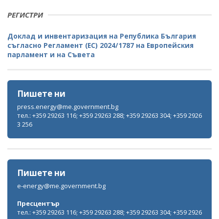
РЕГИСТРИ
Доклад и инвентаризация на Република България
съгласно Регламент (ЕС) 2024/1787 на Европейския
парламент и на Съвета
Пишете ни
press.energy@me.government.bg
тел.: +359 29263 116; +359 29263 288; +359 29263 304; +359 2926
3 256
Пишете ни
e-energy@me.government.bg
Пресцентър
тел.: +359 29263 116; +359 29263 288; +359 29263 304; +359 2926