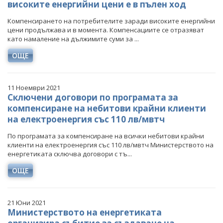
високите енергийни цени e в пълен ход
Компенсирането на потребителите заради високите енергийни
цени продължава и в момента. Компенсациите се отразяват
като намаление на дължимите суми за ...
ОЩЕ
11 Ноември 2021
Сключени договори по програмата за
компенсиране на небитови крайни клиенти
на електроенергия със 110 лв/мвтч
По програмата за компенсиране на всички небитови крайни
клиенти на електроенергия със 110 лв/мвтч Министерството на
енергетиката сключва договори с тъ...
ОЩЕ
21 Юни 2021
Министерството на енергетиката