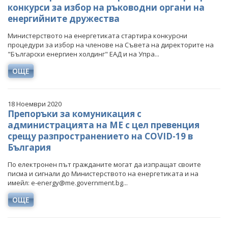
конкурси за избор на ръководни органи на
енергийните дружества
Министерството на енергетиката стартира конкурсни
процедури за избор на членове на Съвета на директорите на
"Български енергиен холдинг" ЕАД и на Упра...
ОЩЕ
18 Ноември 2020
Препоръки за комуникация с
администрацията на МЕ с цел превенция
срещу разпространението на COVID-19 в
България
По електронен път гражданите могат да изпращат своите
писма и сигнали до Министерството на енергетиката и на
имейл: e-energy@me.government.bg...
ОЩЕ