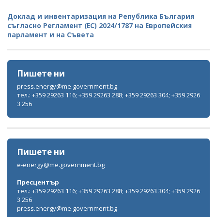
Доклад и инвентаризация на Република България
съгласно Регламент (ЕС) 2024/1787 на Европейския
парламент и на Съвета
Пишете ни
press.energy@me.government.bg
тел.: +359 29263 116; +359 29263 288; +359 29263 304; +359 2926
3 256
Пишете ни
e-energy@me.government.bg
Пресцентър
тел.: +359 29263 116; +359 29263 288; +359 29263 304; +359 2926
3 256
press.energy@me.government.bg