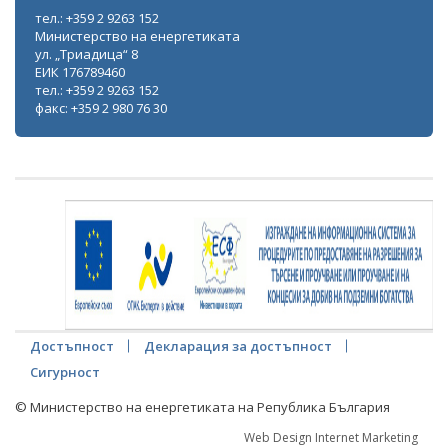
тел.: +359 2 9263 152
Министерство на енергетиката
ул. „Триадица“ 8
ЕИК 176789460
тел.: +359 2 9263 152
факс: +359 2 980 76 30
Достъпност
Декларация за достъпност
Сигурност
© Министерство на енергетиката на Република България
Web Design Internet Marketing