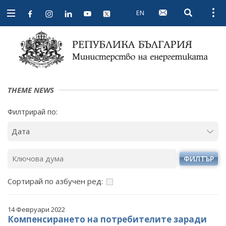
EN
Open searc
Open
Open
navigation
THEME NEWS
Филтрирай по:
ФИЛТЪР
Сортирай по азбучен ред:
14 Февруари 2022
Компенсирането на потребителите заради