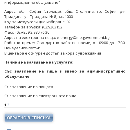
информационно обслужване"
Адрес:
обл. София (столица), общ. Столична, гр. София, р-н
Триадица, ул. Триадица № 8, п.к. 1000
Код за междуселищно избиране:
02
Телефон за връзка:
(02)9263152
Факс:
(02)+359 2 980 76 30
Адрес на електронна поща:
e-energy@me.government.bg
Работно време:
Стандартно работно време, от 09:00 до 17:30,
Понеделник-петък
В центъра е осигурен достъп за хора с увреждания
Начини на заявяване на услугата:
Със заявление на гише в звено за административно
обслужване
Със заявление по пощата
Със заявление по електронната поща
1
2
ОБРАТНО В СПИСЪКА