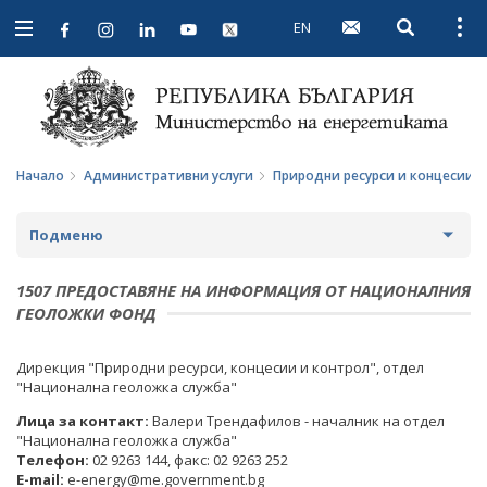
EN
Open searc
Open
Open
navigation
Начало
Административни услуги
Природни ресурси и концесии
Подменю
РЕГИСТРАЦИОННИ И ЛИЦЕНЗИОННИ УСЛУГИ
1507 ПРЕДОСТАВЯНЕ НА ИНФОРМАЦИЯ ОТ НАЦИОНАЛНИЯ
ГЕОЛОЖКИ ФОНД
ПРИРОДНИ РЕСУРСИ И КОНЦЕСИИ
Дирекция "Природни ресурси, концесии и контрол", отдел
АДМИНИСТРАТИВНО ОБСЛУЖВАНЕ
"Национална геоложка служба"
Лица за контакт:
Валери Трендафилов - началник на отдел
ХАРТА НА КЛИЕНТА
"Национална геоложка служба"
Телефон:
02 9263 144, факс: 02 9263 252
АНКЕТНА КАРТА
E-mail:
e-energy@me.government.bg