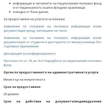
информация в читалнята на Националния геоложки фонд
и от Националното скално-фондово хранилище;
извадки от бази данни;
За предоставяне на услугата се изисква:
Заявление за ползване на геоложка информация и/или
документация срещу заплащане на такси
Заявление за ползване на геоложка информация и/или
документация от студенти и докторанти от висши училища без
търговско приложение
Декларация за конфиденциалност
Протокол по чл. 18, ал. 4 от Наредбата за националния геоложки
фонд
Орган по предоставянето на административната услуга:
Министър на енергетикатa
Срок за предоставяне:
30-дневен
Срок на действие на документа/индивидуалния