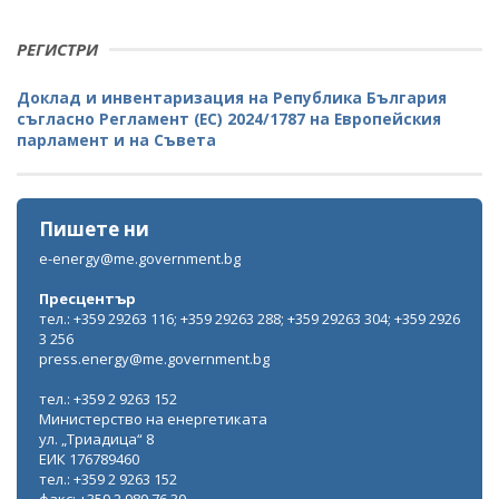
РЕГИСТРИ
Доклад и инвентаризация на Република България
съгласно Регламент (ЕС) 2024/1787 на Европейския
парламент и на Съвета
Пишете ни
e-energy@me.government.bg
Пресцентър
тел.: +359 29263 116; +359 29263 288; +359 29263 304; +359 2926
3 256
press.energy@me.government.bg
тел.: +359 2 9263 152
Министерство на енергетиката
ул. „Триадица“ 8
ЕИК 176789460
тел.: +359 2 9263 152
факс: +359 2 980 76 30