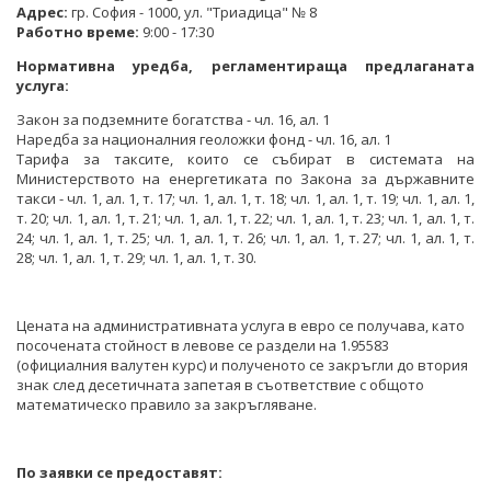
Адрес:
гр. София - 1000, ул. "Триадица" № 8
Работно време:
9:00 - 17:30
Нормативна уредба, регламентираща предлаганата
услуга:
Закон за подземните богатства - чл. 16, ал. 1
Наредба за националния геоложки фонд - чл. 16, ал. 1
Тарифа за таксите, които се събират в системата на
Министерството на енергетиката по Закона за държавните
такси - чл. 1, ал. 1, т. 17; чл. 1, ал. 1, т. 18; чл. 1, ал. 1, т. 19; чл. 1, ал. 1,
т. 20; чл. 1, ал. 1, т. 21; чл. 1, ал. 1, т. 22; чл. 1, ал. 1, т. 23; чл. 1, ал. 1, т.
24; чл. 1, ал. 1, т. 25; чл. 1, ал. 1, т. 26; чл. 1, ал. 1, т. 27; чл. 1, ал. 1, т.
28; чл. 1, ал. 1, т. 29; чл. 1, ал. 1, т. 30.
Цената на административната услуга в евро се получава, като
посочената стойност в левове се раздели на 1.95583
(официалния валутен курс) и полученото се закръгли до втория
знак след десетичната запетая в съответствие с общото
математическо правило за закръгляване.
По заявки се предоставят: