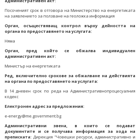
административен акт:
Посоченият срок в отговора на Министерство на енергетиката
на заявлението за ползване на геоложка информация
Орган, осъществяващ контрол върху дейността на
органа по предоставянето на услугата:
Няма
Орган, пред който се обжалва индивидуален
административен акт:
Министър на енергетиката
Ред, включително срокове за обжалване на действията
на органа по предоставянето на услугата:
В 14 дневен срок по реда на Административнопроцесуалния
кодекс
Електронен адрес за предложения:
e-energy@me.government.bg
Административни звена, в които се подават
документите и се получава информация за хода на
преписката:
Дирекция "Човешки ресурси, административно и