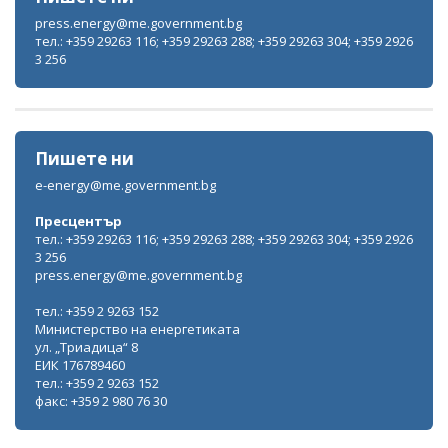
press.energy@me.government.bg
тел.: +359 29263 116; +359 29263 288; +359 29263 304; +359 2926
3 256
Пишете ни
e-energy@me.government.bg
Пресцентър
тел.: +359 29263 116; +359 29263 288; +359 29263 304; +359 2926
3 256
press.energy@me.government.bg
тел.: +359 2 9263 152
Министерство на енергетиката
ул. „Триадица“ 8
ЕИК 176789460
тел.: +359 2 9263 152
факс: +359 2 980 76 30