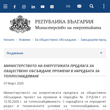
EN
Open searc
Open
Open
navigation
Начало
Новини
За обществено обсъждане
Завършили процед
Подменю
НОВИНИ
МИНИСТЕРСТВОТО НА ЕНЕРГЕТИКАТА ПРЕДЛАГА ЗА
ОБЩЕСТВЕНО ОБСЪЖДАНЕ ПРОМЕНИ В НАРЕДБАТА ЗА
ПРЕДСТОЯЩИ СЪБИТИЯ
ТОПЛОСНАБДЯВАНЕ
07 Март 2025
ЗА ОБЩЕСТВЕНО ОБСЪЖДАНЕ
Министерството на енергетиката предлага за обществено
ПРОЕКТИ ЗА ОБЩЕСТВЕНО ОБСЪЖДАНЕ
обсъждане проект на промени в Наредба № Е-РД-04-1 от
12.03.2020 г. за топлоснабдяването. С наредбата се определят
ЗАВЪРШИЛИ ПРОЦЕДУРИ ЗА ОБЩЕСТВЕНО
редът и техническите условия за топлоснабдяване, за
ОБСЪЖДАНЕ