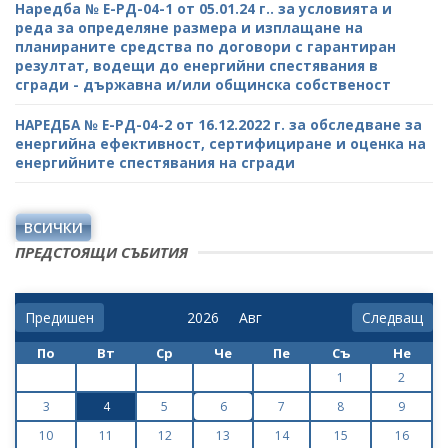
Наредба № Е-РД-04-1 от 05.01.24 г.. за условията и
реда за определяне размера и изплащане на
планираните средства по договори с гарантиран
резултат, водещи до енергийни спестявания в
сгради - държавна и/или общинска собственост
НАРЕДБА № Е-РД-04-2 от 16.12.2022 г. за обследване за
енергийна ефективност, сертифициране и оценка на
енергийните спестявания на сгради
ВСИЧКИ
ПРЕДСТОЯЩИ СЪБИТИЯ
Предишен
Следващ
По
Вт
Ср
Че
Пе
Съ
Не
1
2
3
4
5
6
7
8
9
10
11
12
13
14
15
16