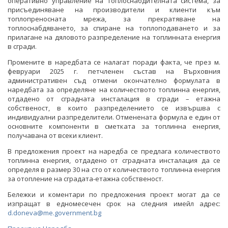
оперативно управление на топлоснабдителната система, за
присъединяване на производители и клиенти към
топлопреносната мрежа, за прекратяване на
ИНТЕРВЮТА
топлоснабдяването, за спиране на топлоподаването и за
прилагане на дяловото разпределение на топлинната енергия
ПАРЛАМЕНТАРЕН КОНТРОЛ
в сгради.
Промените в наредбата се налагат поради факта, че през м.
ФОТОГАЛЕРИЯ
февруари 2025 г. петчленен състав на Върховния
административен съд отмени окончателно формулата в
ВИДЕОГАЛЕРИЯ
наредбата за определяне на количеството топлинна енергия,
отдадено от сградната инсталация в сгради – етажна
собственост, в които разпределението се извършва с
индивидуални разпределители. Отменената формула е един от
основните компоненти в сметката за топлинна енергия,
получавана от всеки клиент.
В предложения проект на наредба се предлага количеството
топлинна енергия, отдадено от сградната инсталация да се
определя в размер 30 на сто от количеството топлинна енергия
за отопление на сградата-етажна собственост.
Бележки и коментари по предложения проект могат да се
изпращат в едномесечен срок на следния имейл адрес:
d.doneva@me.government.bg