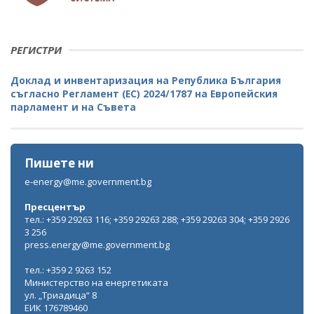
РЕГИСТРИ
Доклад и инвентаризация на Република България
съгласно Регламент (ЕС) 2024/1787 на Европейския
парламент и на Съвета
Пишете ни
e-energy@me.government.bg
Пресцентър
тел.: +359 29263 116; +359 29263 288; +359 29263 304; +359 2926
3 256
press.energy@me.government.bg
тел.: +359 2 9263 152
Министерство на енергетиката
ул. „Триадица“ 8
ЕИК 176789460