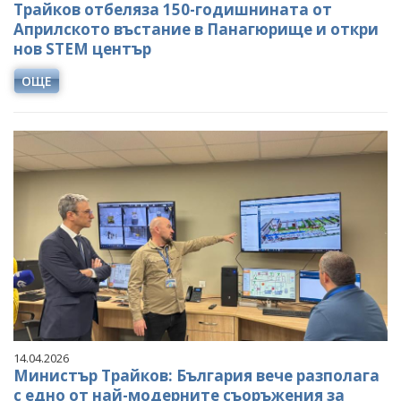
Трайков отбеляза 150-годишнината от
Априлското въстание в Панагюрище и откри
нов STEM център
ОЩЕ
14.04.2026
Министър Трайков: България вече разполага
с едно от най-модерните съоръжения за