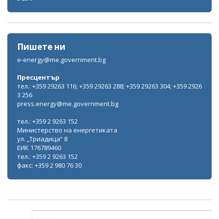
Пишете ни
e-energy@me.government.bg
Пресцентър
тел.: +359 29263 116; +359 29263 288; +359 29263 304; +359 2926
3 256
press.energy@me.government.bg
тел.: +359 2 9263 152
Министерство на енергетиката
ул. „Триадица“ 8
ЕИК 176789460
тел.: +359 2 9263 152
факс: +359 2 980 76 30