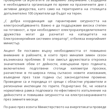
е необходимата организация по време на празничните дни с
активни дежурства, като само на територията на столицата
допълнително 100 служители ще бъдат на терен.
„С добра координация ще гарантираме сигурността на
електроснабдяването. Важно е да поддържаме висока степен
на готовност, а при необходимост електроразпределителните
дружества могат да разчитат на капацитета на
Електроенергийния системен оператор“, отбеляза енергийният
министър.
Акцент бе поставен върху необходимостта от повишено
внимание в районите, в които през миналия зимен сезон
възникнаха проблеми. В този смисъл дружествата откроиха
значителния обем от дейности, извършени през годината,
включително подготвени стотици километри просеки,
разчистени в по-широка площ съгласно новите изисквания,
въведени през тази година със законодателни промени.
Проведени са и поредица от срещи с областни управители и
регионални инспекции по горите. Подчертано бе, че новата
нормативна рамка подпомага по-ефективното изпълнение на
дейностите и повишава сигурността на електрозахранването
през зимните месеци.
По-рано през есента Министерството на енергетиката проведе