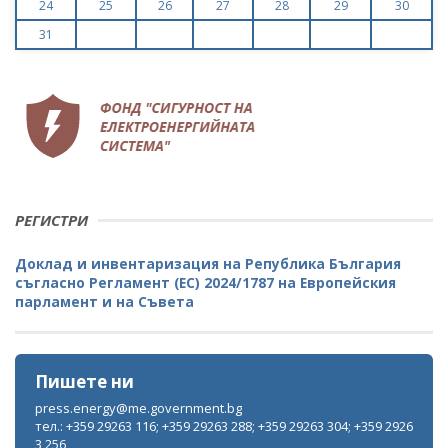
24
25
26
27
28
29
30
31
РЕГИСТРИ
Доклад и инвентаризация на Република България
съгласно Регламент (ЕС) 2024/1787 на Европейския
парламент и на Съвета
Пишете ни
press.energy@me.government.bg
тел.: +359 29263 116; +359 29263 288; +359 29263 304; +359 2926
3 256