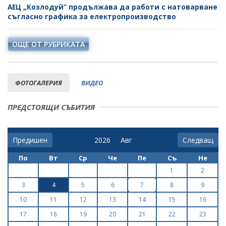
АЕЦ „Козлодуй“ продължава да работи с натоварване
съгласно графика за електропроизводство
ОЩЕ ОТ РУБРИКАТА
ФОТОГАЛЕРИЯ
ВИДЕО
ПРЕДСТОЯЩИ СЪБИТИЯ
Предишен
Следващ
По
Вт
Ср
Че
Пе
Съ
Не
1
2
3
4
5
6
7
8
9
10
11
12
13
14
15
16
17
18
19
20
21
22
23