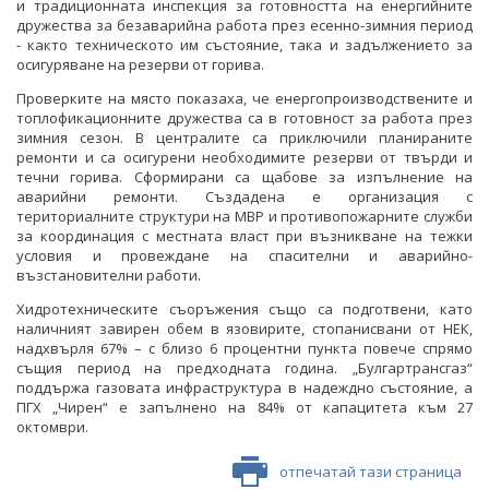
и традиционната инспекция за готовността на енергийните
дружества за безаварийна работа през есенно-зимния период
- както техническото им състояние, така и задължението за
осигуряване на резерви от горива.
Проверките на място показаха, че енергопроизводствените и
топлофикационните дружества са в готовност за работа през
зимния сезон. В централите са приключили планираните
ремонти и са осигурени необходимите резерви от твърди и
течни горива. Сформирани са щабове за изпълнение на
аварийни ремонти. Създадена е организация с
териториалните структури на МВР и противопожарните служби
за координация с местната власт при възникване на тежки
условия и провеждане на спасителни и аварийно-
възстановителни работи.
Хидротехническите съоръжения също са подготвени, като
наличният завирен обем в язовирите, стопанисвани от НЕК,
надхвърля 67% – с близо 6 процентни пункта повече спрямо
същия период на предходната година. „Булгартрансгаз“
поддържа газовата инфраструктура в надеждно състояние, а
ПГХ „Чирен“ е запълнено на 84% от капацитета към 27
октомври.
отпечатай тази страница