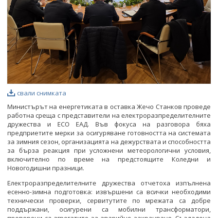
свали снимката
Министърът на енергетиката в оставка Жечо Станков проведе
работна среща с представители на електроразпределителните
дружества и ЕСО ЕАД. Във фокуса на разговора бяха
предприетите мерки за осигуряване готовността на системата
за зимния сезон, организацията на дежурствата и способността
за бърза реакция при усложнени метеорологични условия,
включително по време на предстоящите Коледни и
Новогодишни празници.
Електроразпределителните дружества отчетоха изпълнена
есенно-зимна подготовка: извършени са всички необходими
технически проверки, сервитутите по мрежата са добре
поддържани, осигурени са мобилни трансформатори,
проверени са агрегатите за аварийно захранване. Създадена