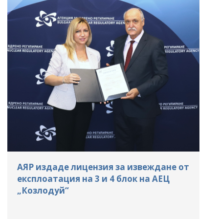
АЯР издаде лицензия за извеждане от
експлоатация на 3 и 4 блок на АЕЦ
„Козлодуй“