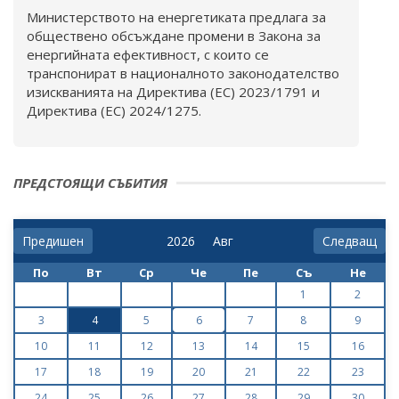
Министерството на енергетиката предлага за
обществено обсъждане промени в Закона за
енергийната ефективност, с които се
транспонират в националното законодателство
изискванията на Директива (ЕС) 2023/1791 и
Директива (ЕС) 2024/1275.
ПРЕДСТОЯЩИ СЪБИТИЯ
Предишен
Следващ
По
Вт
Ср
Че
Пе
Съ
Не
1
2
3
4
5
6
7
8
9
10
11
12
13
14
15
16
17
18
19
20
21
22
23
24
25
26
27
28
29
30