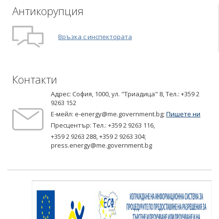
Антикорупция
Връзка с инспектората
Контакти
Адрес: София, 1000, ул. "Триадица" 8,
Tел.: +359 2
9263 152
Е-мейл:
e-energy@me.government.bg
;
Пишете ни
Пресцентър: Тел.:
+359 2 9263 116
,
+359 2 9263 288
,
+359 2 9263 304
;
press.energy@me.government.bg