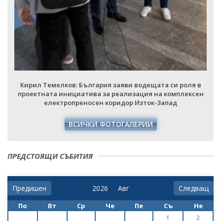
ВСИЧКИ
ългария заяви водещата си роля в
тива за реализация на комплексен
носен коридор Изток-Запад
ЧКИ ФОТОГАЛЕРИИ
ПРЕДСТОЯЩИ СЪБИТИЯ
Предишен
Следващ
По
Вт
Ср
Че
Пе
Съ
Не
1
2