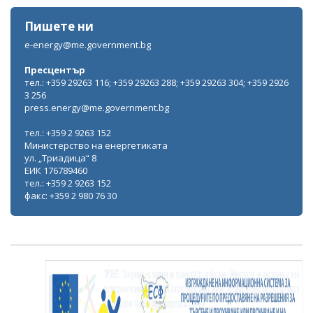
Пишете ни
e-energy@me.government.bg
Пресцентър
тел.: +359 29263 116; +359 29263 288; +359 29263 304; +359 2926
3 256
press.energy@me.government.bg
тел.: +359 2 9263 152
Министерство на енергетиката
ул. „Триадица“ 8
ЕИК 176789460
тел.: +359 2 9263 152
факс: +359 2 980 76 30