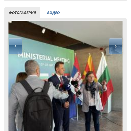
ФОТОГАЛЕРИЯ
ВИДЕО
Кирил Темелков: Бълга
проектната инициатива
електропреносе