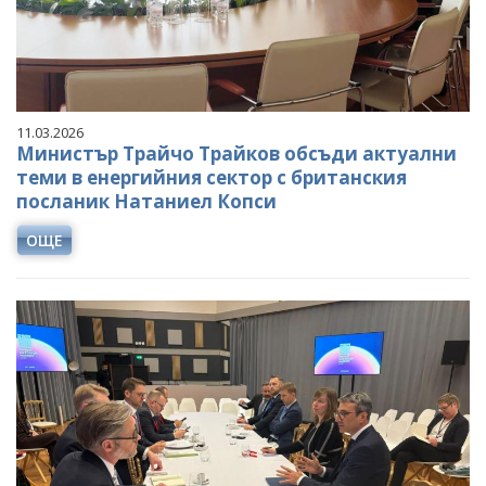
11.03.2026
Министър Трайчо Трайков обсъди актуални
теми в енергийния сектор с британския
посланик Натаниел Копси
ОЩЕ