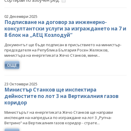
Сортирай по азбучен ред:
ФОТОГАЛЕРИЯ
ВИДЕОГАЛЕРИЯ
02 Декември 2025
Подписване на договор за инженерно-
консултантски услуги за изграждането на 7 и
8 блок на „АЕЦ Козлодуй“
Документът ще бъде подписан в присъствието на министър-
председателя на Република България Росен Желязков,
министъра на енергетиката Жечо Станков, мини...
ОЩЕ
23 Октомври 2025
Министър Станков ще инспектира
дейностите по лот 3 на Вертикалния газов
коридор
Министърът на енергетиката Жечо Станков ще направи
инспекция на напредъка по изграждане на лот 3 „Рупча-
Ветрино“ на Вертикалния газов коридор - страте...