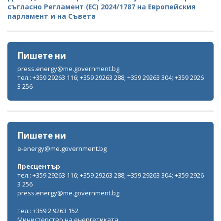
съгласно Регламент (ЕС) 2024/1787 на Европейския
парламент и на Съвета
Пишете ни
press.energy@me.government.bg
тел.: +359 29263 116; +359 29263 288; +359 29263 304; +359 2926
3 256
Пишете ни
e-energy@me.government.bg
Пресцентър
тел.: +359 29263 116; +359 29263 288; +359 29263 304; +359 2926
3 256
press.energy@me.government.bg
тел.: +359 2 9263 152
Министерство на енергетиката