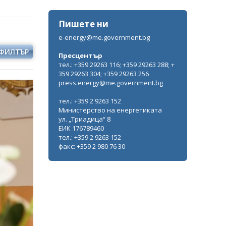
Пишете ни
e-energy@me.government.bg
ФИЛТЪР
Пресцентър
тел.: +359 29263 116; +359 29263 288; +
359 29263 304; +359 29263 256
press.energy@me.government.bg
тел.: +359 2 9263 152
Министерство на енергетиката
ул. „Триадица“ 8
ЕИК 176789460
тел.: +359 2 9263 152
факс: +359 2 980 76 30