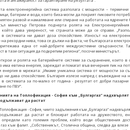
ота и ангажираност за гарантиране на резултата“.
ата електроенергийна система разполага с мощности – термични 
ици, батерии и вода, които биха могли да покрият пиковите потре
иятен развой и намаляване или спиране на работата на ядрените 
съл министър Петрова подчерта ролята на Електроенергийния
, който дава увереност, че страната може да се справи. „Разпо
 в системата ни дават доза спокойствие. Износът на електроен
 на рекордни нива, това се дължи на факта, че българската електр
притежава една от най-добрите междусистемни свързаности. Т
т в тази ситуация да подкрепим региона“, посочи министърът.
открои и ролята на батерийните системи за съхранение, които в 
то има евтина енергия, зареждат и помагат във вечерния пик на по
и енергия в мрежата: „Имаме уникална система от мощности за съ
о ни дава спокойствие. България излезе напред с въвеждане на 
 в системата за по-малко от година - резултат от добри пазарни
не по ПВУ“.
ията на Топлофикация - София към „Булгаргаз“ надхвърлят 
родължават да растат
 Топлофикация - София, чиито задължения към „Булгаргаз“ надхвърлят
родължават да растат и блокират работата на дружеството, ен
 определи като големия проблем, който води обществения дос
газ към фалит. „Собственикът, Столична община, следва да влезе