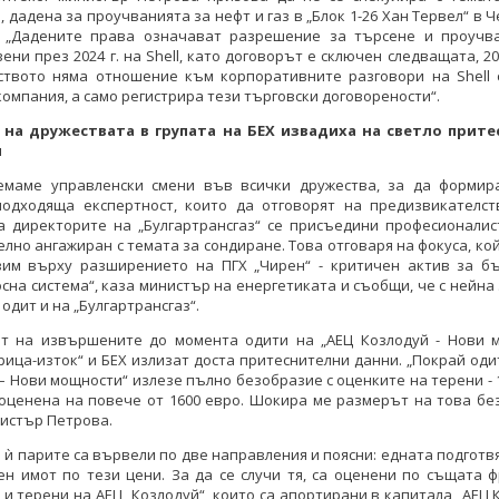
, дадена за проучванията за нефт и газ в „Блок 1-26 Хан Тервел“ в 
: „Дадените права означават разрешение за търсене и проучва
ени през 2024 г. на Shell, като договорът е сключен следващата, 20
ството няма отношение към корпоративните разговори на Shell 
компания, а само регистрира тези търговски договорености“.
на дружествата в групата на БЕХ извадиха на светло прит
и
емаме управленски смени във всички дружества, за да формир
подходяща експертност, които да отговорят на предизвикателст
а директорите на „Булгартрансгаз“ се присъедини професионалист
лно ангажиран с темата за сондиране. Това отговаря на фокуса, ко
вим върху разширението на ПГХ „Чирен“ - критичен актив за бъ
сна система“, каза министър на енергетиката и съобщи, че с нейна
одит и на „Булгартрансгаз“.
ат на извършените до момента одити на „АЕЦ Козлодуй - Нови м
ица-изток“ и БЕХ излизат доста притеснителни данни. „Покрай оди
– Нови мощности“ излезе пълно безобразие с оценките на терени - 1
оценена на повече от 1600 евро. Шокира ме размерът на това бе
истър Петрова.
 ѝ парите са вървели по две направления и поясни: едната подготв
ен имот по тези цени. За да се случи тя, са оценени по същата
 и терени на АЕЦ „Козлодуй“, които са апортирани в капитала „АЕЦ 