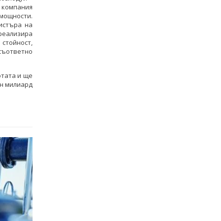
а компания
мощности.
истъра на
 реализира
 стойност,
 съответно
отата и ще
ин милиард