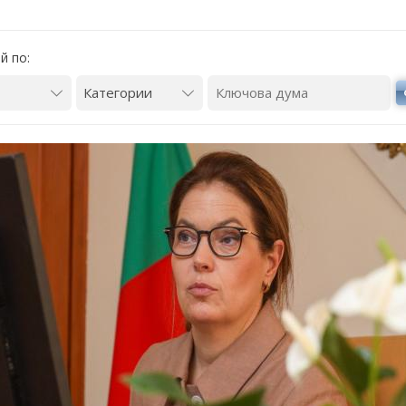
й по: