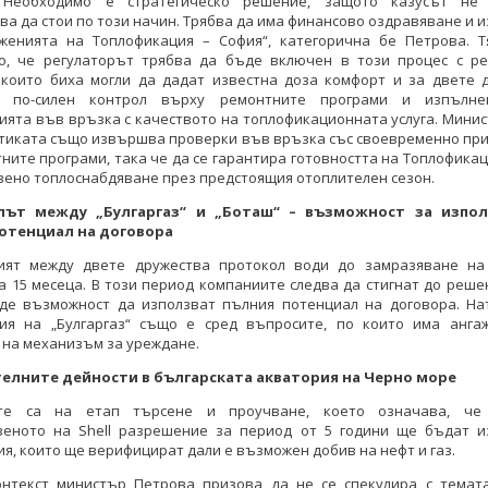
. Необходимо е стратегическо решение, защото казусът не
а да стои по този начин. Трябва да има финансово оздравяване и 
женията на Топлофикация – София“, категорична бе Петрова. Т
о, че регулаторът трябва да бъде включен в този процес с ре
 които биха могли да дадат известна доза комфорт и за двете д
р по-силен контрол върху ремонтните програми и изпълне
ята във връзка с качеството на топлофикационната услуга. Мини
етиката също извършва проверки във връзка със своевременно пр
ните програми, така че да се гарантира готовността на Топлофикац
вено топлоснабдяване през предстоящия отоплителен сезон.
лът между „Булгаргаз“ и „Боташ“ – възможност за изпол
отенциал на договора
ият между двете дружества протокол води до замразяване на
а 15 месеца. В този период компаниите следва да стигнат до реше
де възможност да използват пълния потенциал на договора. На
ия на „Булгаргаз“ също е сред въпросите, по които има анга
на механизъм за уреждане.
елните дейности в българската акватория на Черно море
ите са на етап търсене и проучване, което означава, че
веното на Shell разрешение за период от 5 години ще бъдат 
я, които ще верифицират дали е възможен добив на нефт и газ.
онтекст министър Петрова призова да не се спекулира с темат