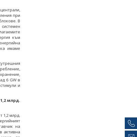
централи,
бления при
блокове. В
 системен
лагаемите
ергия към
оенергийна
ака имаме
сутрешния
требление,
хранение,
над 6 GW в
 стимули и
1,2 млрд.
 1,2 млрд.
ергийният
тавчик на
 в активна