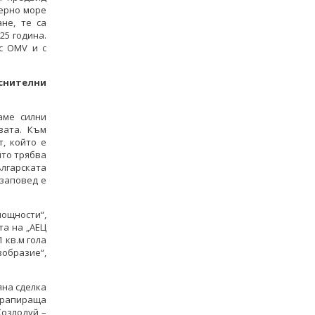
Черно море
не, те са
25 година.
с OMV и с
еснителни
аме силни
вата. Към
, който е
йто трябва
лгарската
 заповед е
ощности“,
та на „АЕЦ
 кв.м гола
зобразие“,
яна сделка
 фрапираща
Козлодуй –