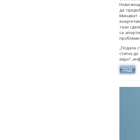
Нови мощн
да придо
Минават 
енергетик
тази сдел
са апорти
проблеми 
„Подала с
стигна до
евро“, ин
ОЩЕ