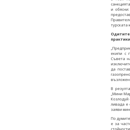
санкцията
и обясни
предостав
Правител
турската 
Одитите 
практик
„Предпри
екипи с 
Съвета н
изключите
да поста
газопрено
възложен 
В резулт
„Мини Мар
Козлодуй 
ливада е 
заяви мин
По думите
е за част
стойности