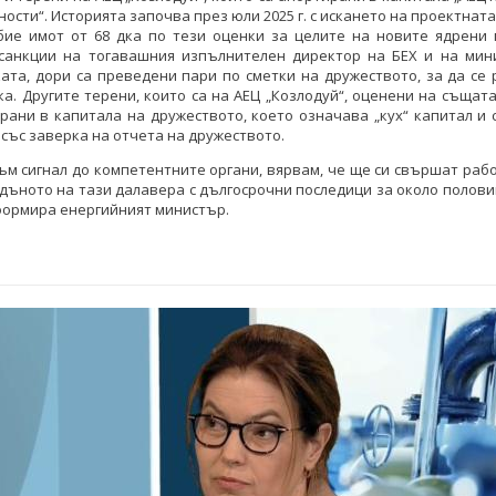
ости“. Историята започва през юли 2025 г. с искането на проектнат
бие имот от 68 дка по тези оценки за целите на новите ядрени 
санкции на тогавашния изпълнителен директор на БЕХ и на мин
ата, дори са преведени пари по сметки на дружеството, за да се
ка. Другите терени, които са на АЕЦ „Козлодуй“, оценени на същата
рани в капитала на дружеството, което означава „кух“ капитал и
със заверка на отчета на дружеството.
ъм сигнал до компетентните органи, вярвам, че ще си свършат раб
 дъното на тази далавера с дългосрочни последици за около полов
формира енергийният министър.