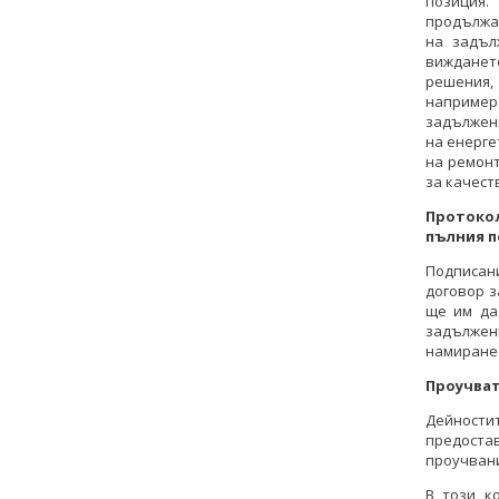
позиция
продължав
на задъл
вижданет
решения,
наприме
задължени
на енерг
на ремонт
за качест
Протоко
пълния п
Подписан
договор з
ще им да
задължен
намиране 
Проучват
Дейност
предоста
проучвани
В този к