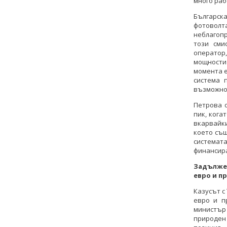
много раб
Българск
фотоволта
неблагопр
този сми
оператор
мощности
момента е
система 
възможнос
Петрова 
пик, кога
вкарвайк
което същ
системата
финансира
Задължен
евро и п
Казусът с
евро и п
министър
природен 