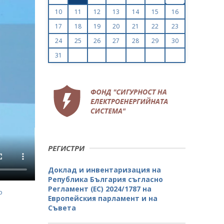
10
11
12
13
14
15
16
17
18
19
20
21
22
23
24
25
26
27
28
29
30
31
РЕГИСТРИ
Доклад и инвентаризация на
Република България съгласно
Регламент (ЕС) 2024/1787 на
о
Европейския парламент и на
Съвета