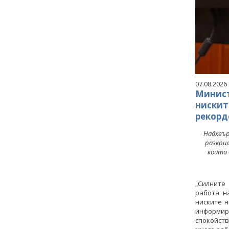
07.08.2026
Минист
нискит
рекорд
Надхвър
разкри
които 
„Силните
работа н
ниските н
информира
спокойст