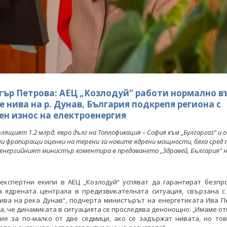
ър Петрова: АЕЦ „Козлодуй“ работи нормално в
е нива на р. Дунав, България подкрепя региона с
ен износ на електроенергия
лящият 1.2 млрд. евро дълг на Топлофикация – София към „Булгаргаз“ и 
ли фрапиращи оценки на терени за новите ядрени мощности, бяха сред 
енергийният министър коментира в предаването „Здравей, България“ 
 експертни екипи в АЕЦ „Козлодуй“ успяват да гарантират безпр
а ядрената централа в предизвикателната ситуация, свързана с
ива на река Дунав“, подчерта министърът на енергетиката Ива П
, че динамиката в ситуацията се проследява денонощно: „Имаме о
вие за по-малко от две седмици, ако се задържат нивата, но тов