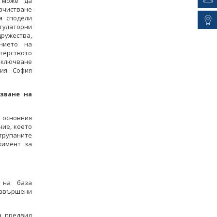
 може да
изчистване
я сподели
гулаторни
ружества,
нието на
стерството
иключване
ия - София
зване на
 основния
ние, което
трупаните
жимент за
 на база
извършени
а предвид