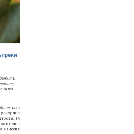
ъпреки
одитите,
темите,
на NOVA
облемната
 рекордно
етрова. Тя
тносително
а изисква