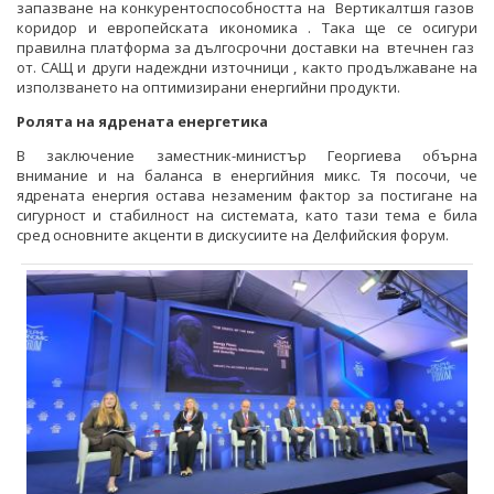
запазване на конкурентоспособността на Вертикалтшя газов
коридор и европейската икономика . Така ще се осигури
правилна платформа за дългосрочни доставки на втечнен газ
от. САЩ и други надеждни източници , както продължаване на
използването на оптимизирани енергийни продукти.
Ролята на ядрената енергетика
В заключение заместник-министър Георгиева обърна
внимание и на баланса в енергийния микс. Тя посочи, че
ядрената енергия остава незаменим фактор за постигане на
сигурност и стабилност на системата, като тази тема е била
сред основните акценти в дискусиите на Делфийския форум.