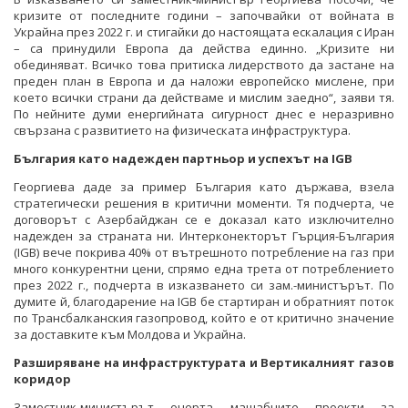
кризите от последните години – започвайки от войната в
Украйна през 2022 г. и стигайки до настоящата ескалация с Иран
– са принудили Европа да действа единно. „Кризите ни
обединяват. Всичко това притиска лидерството да застане на
преден план в Европа и да наложи европейско мислене, при
което всички страни да действаме и мислим заедно“, заяви тя.
По нейните думи енергийната сигурност днес е неразривно
свързана с развитието на физическата инфраструктура.
България като надежден партньор и успехът на IGB
Георгиева даде за пример България като държава, взела
стратегически решения в критични моменти. Тя подчерта, че
договорът с Азербайджан се е доказал като изключително
надежден за страната ни. Интерконекторът Гърция-България
(IGB) вече покрива 40% от вътрешното потребление на газ при
много конкурентни цени, спрямо една трета от потреблението
през 2022 г., подчерта в изказването си зам.-министърът. По
думите й, благодарение на IGB бе стартиран и обратният поток
по Трансбалканския газопровод, който е от критично значение
за доставките към Молдова и Украйна.
Разширяване на инфраструктурата и Вертикалният газов
коридор
Заместник-министърът очерта мащабните проекти за