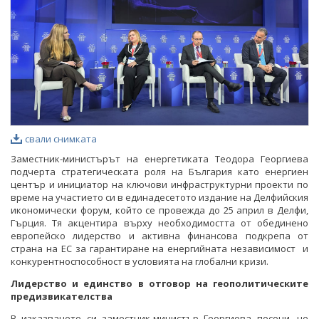
ФОТОГАЛЕРИЯ
ВИДЕОГАЛЕРИЯ
свали снимката
Заместник-министърът на енергетиката Теодора Георгиева
подчерта стратегическата роля на България като енергиен
център и инициатор на ключови инфраструктурни проекти по
време на участието си в единадесетото издание на Делфийския
икономически форум, който се провежда до 25 април в Делфи,
Гърция. Тя акцентира върху необходимостта от обединено
европейско лидерство и активна финансова подкрепа от
страна на ЕС за гарантиране на енергийната независимост и
конкурентноспособност в условията на глобални кризи.
Лидерство и единство в отговор на геополитическите
предизвикателства
В изказването си заместник-министър Георгиева посочи, че