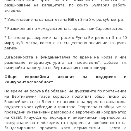
разширяване на капацитета, по които България работи
активно:
* Увеличаване на капацитета на IGB от 3 на 5 млрд. куб. метра.
* Разширение на междусистемната връзка при Сидерокастро.
* Ключово разширение на трасето Рупча-Ветрино от 5 на 10
млрд. куб. метра, което е от съществено значение за целия
регион.
„Свързаността е фундаментална по време на криза и ние
развиваме инфраструктурата си проактивно“, добави тя,
визирайки напредъка по Вертикалния газов коридор.
Общи европейски искания за подкрепа и
конкурентоспособност
По време на форума бе обявено, че държавите по протежение
на Вертикалния газов коридор подготвят общо писмо до
Европейския съюз. В него те настояват за директна финансова
подкрепа чрез субсидии и грантове. Георгиева съобщи, че са
проведени интензивни разговори с европейския координатор
на CESEC Клаус-Дитер Борхард и американски партньори за
осигуряване на необходимата подкрепа и одобряването на
бънделиранште продукти като перманентни . Целта е