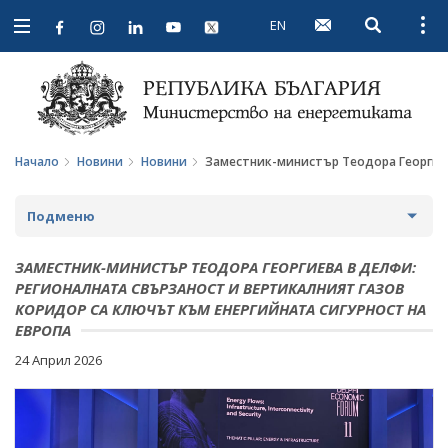
EN
Open searc
Open
Open
navigation
Начало
Новини
Новини
Заместник-министър Теодора Георгиев
Подменю
НОВИНИ
ЗАМЕСТНИК-МИНИСТЪР ТЕОДОРА ГЕОРГИЕВА В ДЕЛФИ:
РЕГИОНАЛНАТА СВЪРЗАНОСТ И ВЕРТИКАЛНИЯТ ГАЗОВ
КОРИДОР СА КЛЮЧЪТ КЪМ ЕНЕРГИЙНАТА СИГУРНОСТ НА
ПРЕДСТОЯЩИ СЪБИТИЯ
ЕВРОПА
ЗА ОБЩЕСТВЕНО ОБСЪЖДАНЕ
24 Април 2026
ПРОЕКТИ ЗА ОБЩЕСТВЕНО ОБСЪЖДАНЕ
ИНТЕРВЮТА
ЗАВЪРШИЛИ ПРОЦЕДУРИ ЗА ОБЩЕСТВЕНО
ПАРЛАМЕНТАРЕН КОНТРОЛ
ОБСЪЖДАНЕ