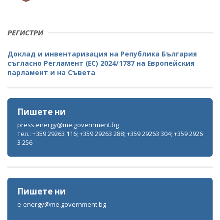
РЕГИСТРИ
Доклад и инвентаризация на Република България
съгласно Регламент (ЕС) 2024/1787 на Европейския
парламент и на Съвета
Пишете ни
press.energy@me.government.bg
тел.: +359 29263 116; +359 29263 288; +359 29263 304; +359 2926
3 256
Пишете ни
e-energy@me.government.bg