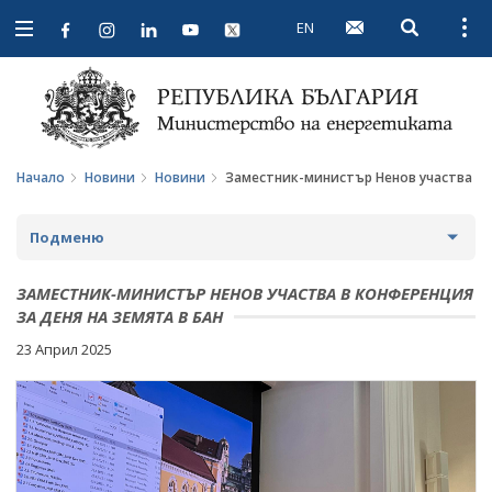
EN
Open searc
Open
Open
navigation
Начало
Новини
Новини
Заместник-министър Ненов участва в 
Подменю
НОВИНИ
ЗАМЕСТНИК-МИНИСТЪР НЕНОВ УЧАСТВА В КОНФЕРЕНЦИЯ
ЗА ДЕНЯ НА ЗЕМЯТА В БАН
ПРЕДСТОЯЩИ СЪБИТИЯ
23 Април 2025
ЗА ОБЩЕСТВЕНО ОБСЪЖДАНЕ
ПРОЕКТИ ЗА ОБЩЕСТВЕНО ОБСЪЖДАНЕ
ИНТЕРВЮТА
ЗАВЪРШИЛИ ПРОЦЕДУРИ ЗА ОБЩЕСТВЕНО
ПАРЛАМЕНТАРЕН КОНТРОЛ
ОБСЪЖДАНЕ