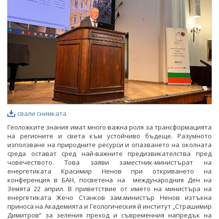
ФОТОГАЛЕРИЯ
ВИДЕОГАЛЕРИЯ
свали снимката
Геоложките знания имат много важна роля за трансформацията
на регионите и света към устойчиво бъдеще. Разумното
използване на природните ресурси и опазването на околната
среда остават сред най-важните предизвикателства пред
човечеството. Това заяви заместник-министърат на
енергетиката Красимир Ненов при откриването на
конференция в БАН, посветена на международния Ден на
Земята 22 април. В приветствие от името на министъра на
енергетиката Жечо Станков зам.министър Ненов изтъкна
приноса на Академията и Геологическия й институт „Страшимир
Димитров“ за зеления преход и съвременния напредък на