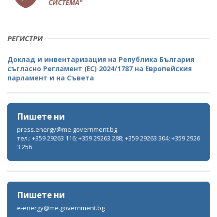
РЕГИСТРИ
Доклад и инвентаризация на Република България
съгласно Регламент (ЕС) 2024/1787 на Европейския
парламент и на Съвета
Пишете ни
press.energy@me.government.bg
тел.: +359 29263 116; +359 29263 288; +359 29263 304; +359 2926
3 256
Пишете ни
e-energy@me.government.bg