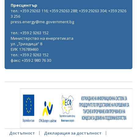
Пресцентър
тел.: +359 29263 116; +359 29263 288; +359 29263 304; +359 2926
3 256
press.energy@me.government.bg
тел.: +359 2 9263 152
Министерство на енергетиката
ул. „Триадица“ 8
ЕИК 176789460
тел.: +359 2 9263 152
факс: +359 2 980 76 30
Достъпност
Декларация за достъпност