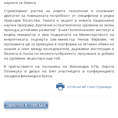
науките за Земята.
Стремглавият растеж на новите технологии е основният
двигател за повишената потребност от специфични и редки
природни богатства. Темата е акцент в новата Национална
научна програма „Критични и стратегически суровини за зелен
преход и устойчиво развитие“. В нея Геологическият институт е
водещ инициатор и има подкрепата на Министерството на
енергетиката, подчерта зам.-министър Ненов. Вярваме, че
програмата ще се превърне в платформа за активен обмен на
знания и опит между изследователи, държавни институции и
бизнеса в полза на екологосъобразното проучване и добива
на суровини, акцентира още той.
В присъствието на посланика на Финландия Н.Пр. Кирсти
Похянкука в двора на БАН участниците в конференцията
засадиха финландска бреза.
отпечатай тази страница
ОБРАТНО В СПИСЪКА