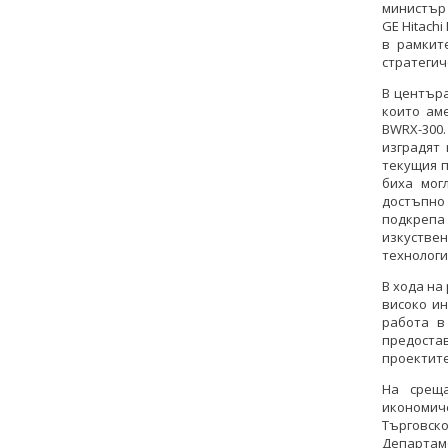
министър 
GE Hitachi
в рамкит
стратегич
В центъра
които ам
BWRX-300
изградят
текущия п
биха мог
достъпно 
подкрепа 
изкустве
технологи
В хода на
високо и
работа в
предоста
проектите 
На среща
икономич
Търговскo
Департам