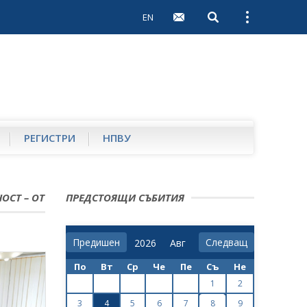
EN
Open search
Open external 
РЕГИСТРИ
НПВУ
ОСТ – ОТ
ПРЕДСТОЯЩИ СЪБИТИЯ
Предишен
Следващ
По
Вт
Ср
Че
Пе
Съ
Не
1
2
3
4
5
6
7
8
9