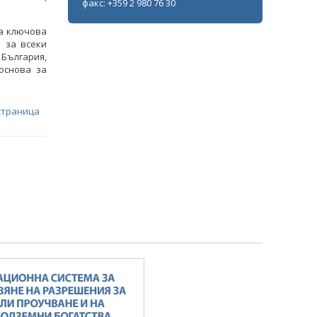
факс: +359 2 980 76 30
а ключова
 за всеки
 България,
основа за
страница