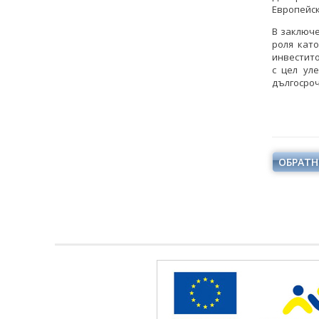
Европейск
В заключ
роля кат
инвестито
с цел ул
дългосроч
ОБРАТН