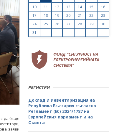
10
11
12
13
14
15
16
17
18
19
20
21
22
23
24
25
26
27
28
29
30
31
РЕГИСТРИ
Доклад и инвентаризация на
Република България съгласно
Регламент (ЕС) 2024/1787 на
Европейския парламент и на
тя да бъде
Съвета
веститори,
Това заяви