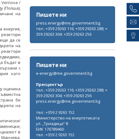
 Vernova /
gy (Полша),
личане на
Пишете ни
press.energy@me.government.bg
тел.: +359 29263 116; +359 29263 288; +
а енергия,
359 29263 304; +359 29263 256
 реактори
еще да се
дкрепа на
и реактори
едвидимо,
да бъдат в
Пишете ни
свързани с
e-energy@me.government.bg
ария като
Пресцентър
gy оцениха
тел.: +359 29263 116; +359 29263 288; +
съвместна
359 29263 304; +359 29263 256
страна бе
press.energy@me.government.bg
дкрепа на
тел.: +359 2 9263 152
Министерство на енергетиката
итически/
ул. „Триадица“ 8
аменецки,
ЕИК 176789460
ециалист в
тел.: +359 2 9263 152
 Манчева,