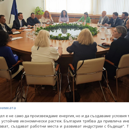
снимката
ел е не само да произвеждаме енергия, но и да създаваме условия 
 устойчив икономически растеж. България трябва да привлича ин
ават, създават работни места и развиват индустрии с бъдеще“. 