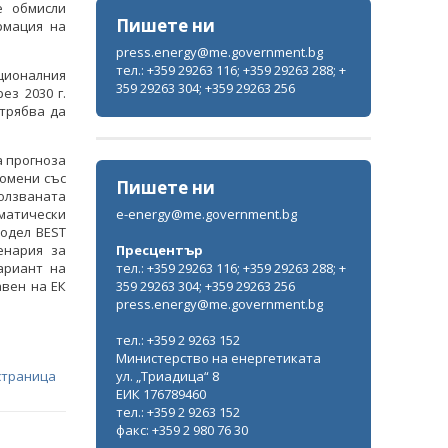
е обмисли
Пишете ни
рмация на
press.energy@me.government.bg
тел.: +359 29263 116; +359 29263 288; +
ционалния
359 29263 304; +359 29263 256
ез 2030 г.
трябва да
а прогноза
ромени със
Пишете ни
олзваната
ематически
e-energy@me.government.bg
модел BEST
ценария за
Пресцентър
ариант на
тел.: +359 29263 116; +359 29263 288; +
авен на ЕК
359 29263 304; +359 29263 256
press.energy@me.government.bg
тел.: +359 2 9263 152
Министерство на енергетиката
страница
ул. „Триадица“ 8
ЕИК 176789460
тел.: +359 2 9263 152
факс: +359 2 980 76 30