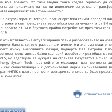
на във времето. От тази гледна точка следва сериозно да с
стта за привличане на частни инвестиции за успешна трансфо
смята енергийният заместник-министър.
 на актуализиран Интегриран план енергетика климат определя на
 страната към повишената европейска цел за енергията от ВИ пр
 енергията от ВИ в брутното крайно потребление през този срок 
4.1%.
п от изготвянето на актуализирания план е разработването на нов
ергиен баланс, която отразява политическите и икономическите п
фект върху енергийните пазари, подчерта Ива Петрова. Изп
рогноза представлява базов сценарий, изработен чрез общия мат
MES, но адаптиран за нуждите на страната. Резултатът е т.нар. 
 Energy System Tool), чрез който се моделират два прогнозни с
 – със съществуващи и с допълнителни мерки. Окончателният в
ран ИНПЕК с двата прогнозни сценария се очаква да бъде предст
 м. юни 2024 г.
отпечатай тази 
О В СПИСЪКА