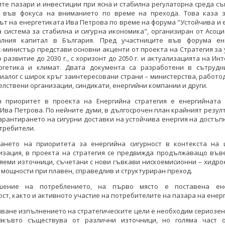
те пазари и инвестиции при ясна и стабилна регулаторна среда с
 във фокуса на вниманието по време на прехода. Това каза з
т на енергетиката Ива Петрова по време на форума "Устойчива и
 система за стабилна и сигурна икономика", организиран от Асоц
алния капитал в България. Пред участниците във форума ен
-министър представи основни акценти от проекта на Стратегия за
 развитие до 2030 г., с хоризонт до 2050 г. и актуализацията на Ин
ргетика и климат. Двата документа са разработени в сътрудн
иалог с широк кръг заинтересовани страни – министерства, работо
лствени организации, синдикати, енергийни компании и други.
 Петкова: Устойчивото
Теменужка Петкова: Устойчивото
н приоритет в проекта на Енергийна стратегия е енергийната с
е на икономиката е
развитие на икономиката е
Ива Петрова. По нейните думи, в дългосрочен план крайният резул
имо без анализ на
немислимо без анализ на
арантирането на сигурни доставки на устойчива енергия на достъп
 се в сектор Енергетика
случващото се в сектор Енергетика
требители.
КИ ФОТОГАЛЕРИИ
ВСИЧКИ ФОТОГАЛЕРИИ
гането на приоритета за енергийна сигурност в контекста на 
изация, в проекта на стратегия се предвижда продължаващо във
яеми източници, съчетани с нови гъвкави нискоемисионни – хидро
- мощности при плавен, справедлив и структуриран преход.
шение на потреблението, на първо място е поставена ене
ст, както и активното участие на потребителите на пазара на енерг
яване изпълнението на стратегическите цели е необходим сериозе
какъвто съществува от различни източници, но голяма част 