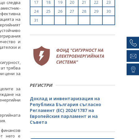
ъщо следва
17
18
19
20
21
22
23
аместник-
24
25
26
27
28
29
30
 ефективна
иацията на
31
ергийният
 устойчиво
тегрирания
ичество и
дателски и
Теменужка Петкова: Устойчивото
Теменужка Петкова:
игурност,
развитие на икономиката е
развитие на икон
тат трябва
немислимо без анализ на
немислимо без а
ни цени за
случващото се в сектор Енергетика
случващото се в сект
РЕГИСТРИ
ВСИЧКИ ФОТОГАЛЕРИИ
ВСИЧКИ ФОТОГ
целите за
еждане на
Доклад и инвентаризация на
енергийни
Република България съгласно
Регламент (ЕС) 2024/1787 на
ргийната
Европейския парламент и на
ия.
Съвета
н финансов
от него е