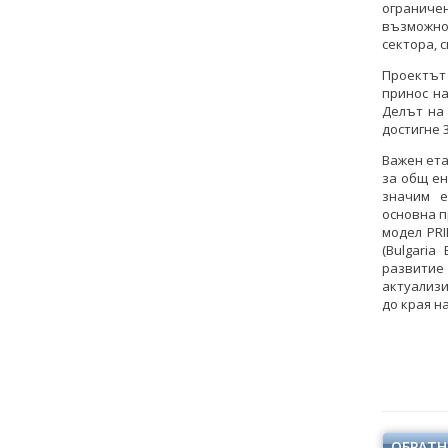
ограниче
възможно
сектора, 
Проектът
принос на
Делът на
достигне 3
Важен ета
за общ ен
значим е
основна п
модел PRI
(Bulgaria
развитие
актуализи
до края на
ОБРАТН