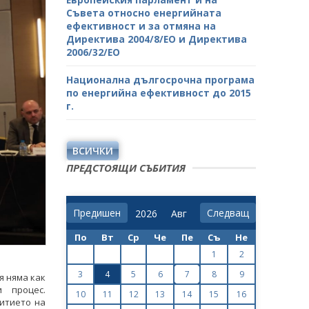
Съвета относно енергийната
ефективност и за отмяна на
Директива 2004/8/ЕО и Директива
2006/32/ЕО
Национална дългосрочна програма
по енергийна ефективност до 2015
г.
ВСИЧКИ
ПРЕДСТОЯЩИ СЪБИТИЯ
Предишен
Следващ
По
Вт
Ср
Че
Пе
Съ
Не
1
2
3
4
5
6
7
8
9
я няма как
 процес.
10
11
12
13
14
15
16
итието на