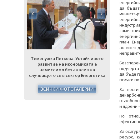
енергийни
да бъдат
министъръ
енергийна
индустри
заместник
енергийно
план Ене
активен д
неправите
ойчивото
Теменужка Петкова: Устойчивото
Теменужка
Безспоре
ата е
развитие на икономиката е
развити
подчерта 
з на
немислимо без анализ на
немисл
да бъде г
нергетика
случващото се в сектор Енергетика
случващото
всички по
РИИ
ВСИЧКИ ФОТОГАЛЕРИИ
ВСИЧ
За пости
декарбон
възобнов
и ядрени 
По отно
ефективно
За осигур
ресурс, 