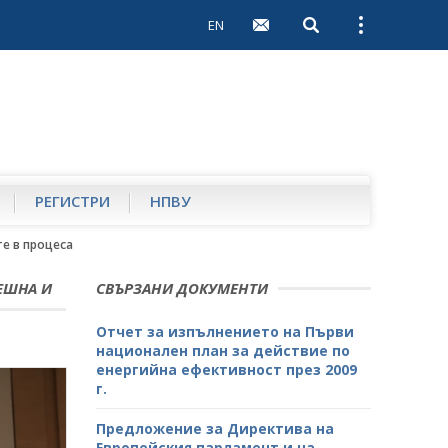
EN
Open search
Open external 
РЕГИСТРИ
НПВУ
е в процеса
ЕШНА И
СВЪРЗАНИ ДОКУМЕНТИ
Отчет за изпълнението на Първи
национален план за действие по
енергийна ефективност през 2009
г.
Предложение за Директива на
Европейския парламент и на