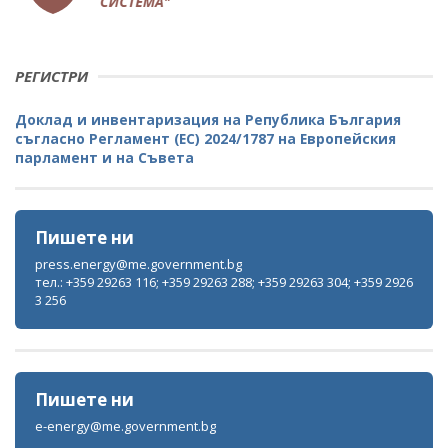
РЕГИСТРИ
Доклад и инвентаризация на Република България
съгласно Регламент (ЕС) 2024/1787 на Европейския
парламент и на Съвета
Пишете ни
press.energy@me.government.bg
тел.: +359 29263 116; +359 29263 288; +359 29263 304; +359 2926
3 256
Пишете ни
e-energy@me.government.bg