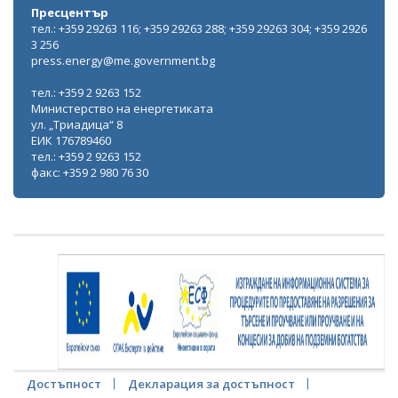
Пресцентър
тел.: +359 29263 116; +359 29263 288; +359 29263 304; +359 2926
3 256
press.energy@me.government.bg
тел.: +359 2 9263 152
Министерство на енергетиката
ул. „Триадица“ 8
ЕИК 176789460
тел.: +359 2 9263 152
факс: +359 2 980 76 30
Достъпност
Декларация за достъпност