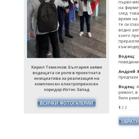
първо мяс
на фирмит
след тов
време на 
ия заяви
Кирил Тем
те си спа
ектната
водещата 
водно рег
ция на
инициати
които пре
еносен
комплек
преразгле
ад
кори
към модер
Водещ:
РИИ
ВСИЧ
поведение
Кирил Темелков: България заяви
Андрей 
водещата си роля в проектната
предпази 
инициатива за реализация на
комплексен електропреносен
Водещ:
А
коридор Изток-Запад
ремонт, в
било ремо
ВСИЧКИ ФОТОГАЛЕРИИ
1
2
3
ОБРАТН