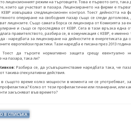
то лицензионният режим на търговците. Това е първото сито, така д
е, които ще участват в пазара. Лицензирането на фирми е първа
а КЕВР извършва следлицензионен контрол. Тоест дейността на ф
тяхното опериране на свободния пазар също се следи дотолкова,
елков: България заяви
Кирил Темелков: България заяви
зват лицензите. Също самата борса се лицензира от Комисията за е
си роля в проектната
водещата си роля в проектната
улиране и също се проследява от КЕВР. Сега в тази връзка една о
ва за реализация на
инициатива за реализация на
длага правителството, разбира се, в комуникация с КЕВР, е именно 
сен електропреносен
комплексен електропреносен
да - наредбата за лицензиране на дейностите в енергетиката да 
дор Изток-Запад
коридор Изток-Запад
ните европейски практики. Тази наредба е писана през 2013 година
Тоест да търсите нормативно защита срещу евентуално не
КИ ФОТОГАЛЕРИИ
ВСИЧКИ ФОТОГАЛЕРИИ
 на пазара, така ли?
Живков:
Разбира се, да усъвършенстваме наредбата така, че паза
от такива спекулативни действия.
 в същото време колко мощности в момента не се употребяват, з
 профилактика? Колко от тези профилактични или планирани, или ка
нти закъсняват във времето?
О В СПИСЪКА