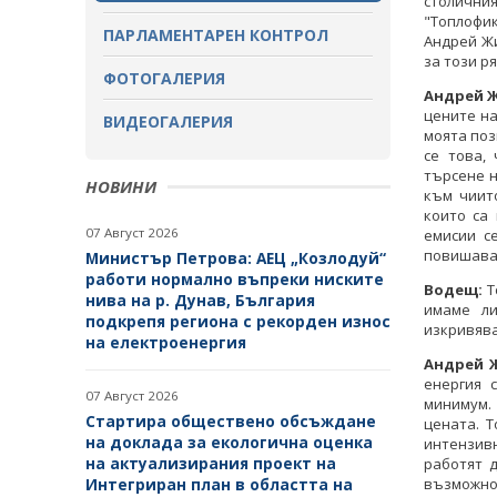
столичн
"Топлофи
ПАРЛАМЕНТАРЕН КОНТРОЛ
ЗАВЪРШИЛИ ПРОЦЕДУРИ ЗА
Андрей Жи
за този р
ОБЩЕСТВЕНО ОБСЪЖДАНЕ
ФОТОГАЛЕРИЯ
Андрей 
цените на
ВИДЕОГАЛЕРИЯ
моята поз
се това,
търсене н
НОВИНИ
към чиит
които са
07 Август 2026
емисии с
повишаван
Министър Петрова: АЕЦ „Козлодуй“
работи нормално въпреки ниските
Водещ:
Т
нива на р. Дунав, България
имаме ли
подкрепя региона с рекорден износ
изкривяв
на електроенергия
Андрей 
енергия 
07 Август 2026
минимум. 
Стартира обществено обсъждане
цената. Т
на доклада за екологична оценка
интензив
на актуализирания проект на
работят 
Интегриран план в областта на
възможно