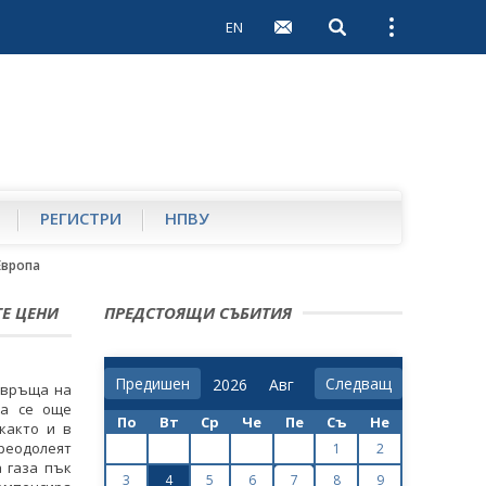
EN
Open search
Open external 
РЕГИСТРИ
НПВУ
Европа
Е ЦЕНИ
ПРЕДСТОЯЩИ СЪБИТИЯ
Предишен
Следващ
 връща на
да се още
По
Вт
Ср
Че
Пе
Съ
Не
както и в
реодолеят
1
2
 газа пък
3
4
5
6
7
8
9