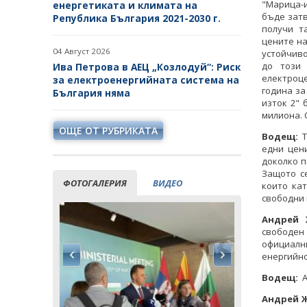
"Марица-и
енергетиката и климата на
бъде затв
Република България 2021-2030 г.
получи т
цените на
04 Август 2026
устойчиво
до този
Ива Петрова в АЕЦ „Козлодуй“: Риск
електроце
за електроенергийната система на
година за
България няма
изток 2" 
милиона. 
ОЩЕ ОТ РУБРИКАТА
Водещ:
Т
едни цени
доколко п
Защото с
ФОТОГАЛЕРИЯ
ВИДЕО
които ка
свободни 
Андрей 
свободен 
официалн
енергийно
Водещ:
А
Андрей 