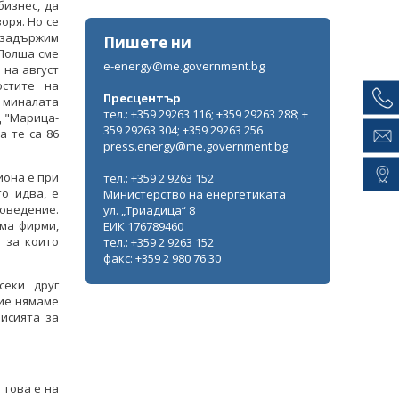
бизнес, да
оря. Но се
 задържим
Пишете ни
 Полша сме
e-energy@me.government.bg
 на август
стите на
Пресцентър
е миналата
тел.: +359 29263 116; +359 29263 288; +
Ц "Марица-
359 29263 304; +359 29263 256
а те са 86
press.energy@me.government.bg
иона е при
тел.: +359 2 9263 152
то идва, е
Министерство на енергетиката
поведение.
ул. „Триадица“ 8
ма фирми,
ЕИК 176789460
 за които
тел.: +359 2 9263 152
факс: +359 2 980 76 30
секи друг
ние нямаме
исията за
 това е на