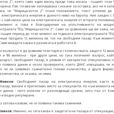
зток 2", която само един месец преди това искаха - същият този 
орена. Пак тогава ме заплашваха с искане за оставка, ако не я затв
ака, че "Марица-изток 2" спаси положението, тоест успяхме да
 електрическата енергия в долното ниво на Европа. Ние заедно с
 с най-ниски цени на електрическата енергия от втората половина
 момент и това е благодарение на уплътняването на мощно
нтралата ТЕЦ "Марица-изток 2". Само за сравнение ще ви кажа, ч
 същия период до този момент на годината електроцентралата ТЕ
беше продала 12 милиона лв. ток на свободния пазар. Към момент
Сами виждате каква е разликата в работата й.
о въпросът е да сравним тези пари и с количествата, защото 12 мил
 и 86 милиона - при други цени, но тука логичният въпрос, кой
азарът, свободният пазар, е уязвим от некоректно спекулативно 
е появиха данни и около проверките, които ДАНС извършва, че и
то че ли заявяват съмнително големи количества, а други фирми,
количества, се оказва, че няма.
Живков:
Свободният пазар на електрическа енергия, както в
пазар, винаги е притегливо място за спекуланти. Но към момента 
и данни - нито излезли от разследващи органи, нито пък от Ком
 и водно регулиране.
з затова казвам, че се появиха такива съмнения.
Живков:
Именно, но сега каква е защитата на пазара от спекулации,