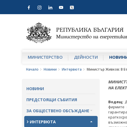
МИНИСТЕРСТВО
ДЕЙНОСТИ
НОВИН
Начало
Новини
Интервюта
Министър Живков: В Б
МИНИСТЪ
НА ЕЛЕК
НОВИНИ
ПРЕДСТОЯЩИ СЪБИТИЯ
Водещ:
Д
фирмите 
ЗА ОБЩЕСТВЕНО ОБСЪЖДАНЕ
гарантир
краткоср
ПРОЕКТИ ЗА ОБЩЕСТВЕНО
ИНТЕРВЮТА
възможно
ОБСЪЖДАНЕ