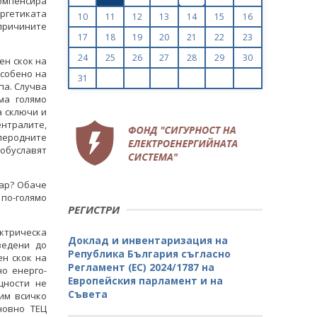
мпенсира
ргетиката
10
11
12
13
14
15
16
 причините
17
18
19
20
21
22
23
24
25
26
27
28
29
30
ен скок на
особено на
31
па. Случва
ма голямо
а сключи и
нтралите,
леродните
обуславят
зар? Обаче
по-голямо
РЕГИСТРИ
ектрическа
Доклад и инвентаризация на
ведени до
Република България съгласно
ен скок на
Регламент (ЕС) 2024/1787 на
но енерго-
Европейския парламент и на
щности не
Съвета
им всичко
новно ТЕЦ