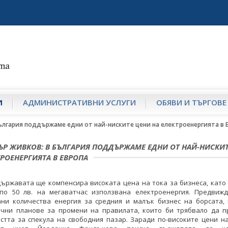
И
АДМИНИСТРАТИВНИ УСЛУГИ
ОБЯВИ И ТЪРГОВЕ
ългария поддържаме едни от най-ниските цени на електроенергията в 
Р ЖИВКОВ: В БЪЛГАРИЯ ПОДДЪРЖАМЕ ЕДНИ ОТ НАЙ-НИСКИТ
ТРОЕНЕРГИЯТА В ЕВРОПА
ържавата ще компенсира високата цена на тока за бизнеса, като
по 50 лв. на мегаватчас използвана електроенергия. Предвиж
ани количества енергия за средния и малък бизнес на борсата, 
очни планове за промени на правилата, които би трябвало да п
стта за спекула на свободния пазар. Заради по-високите цени на