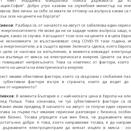
ият кмет Йорданка Фандъкова поиска държавата да ко
кация-София". Добро утро казвам на служебния министър на ене
вков. Вие лично за себе си имате ли отговор на въпроса какви са
язък скок на цените на борсата?
Живков:
Разбира се, от началото на август се забелязва един сериоз
 енергоносителите. Не може да не си зададе човек въпроса защо, 
иция, какво се случва. А всъщност този скок на цените е в цяла Евро
 че икономиките се възстановяват след COVID-19 тази година, и
а енергоносители, а в същото време Зелената сделка, която Европ
о цели се насочва за изпълнение, в момента изваждат електроце
 на въглища от микса на електрическата енергия. Цените на въг
е повишават непрекъснато. Това са комплекс от фактори, които 
ето на цената на електрическата енергия.
оест имаме обективни фактори, които са свързани с глобалния па
 субективни фактори вътре в страната, които да водят до 
ане от нормалното?
Живков:
В момента България е с най-ниската цена в Европа на ел
след Полша. Това означава, че тук субективните фактори са с
Какво имам предвид. В началото на август се получи един сериоз
огава за първи път имахме сериозни разговори с бизнеса, особе
ния бизнес. Тогава упреците към мен бяха, че държавните мо
достатъчно добре. А това, което направихме тогава, е да направ
 държавните електроцентрали да влязат изцяло в микса - ос