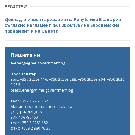
РЕГИСТРИ
Доклад и инвентаризация на Република България
съгласно Регламент (ЕС) 2024/1787 на Европейския
парламент и на Съвета
Пишете ни
e-energy@me.government.bg
Пресцентър
тел.: +359 29263 116; +359 29263 288; +359 29263 304; +359 2926
3 256
press.energy@me.government.bg
тел.: +359 2 9263 152
Министерство на енергетиката
ул. „Триадица“ 8
ЕИК 176789460
тел.: +359 2 9263 152
факс: +359 2 980 76 30