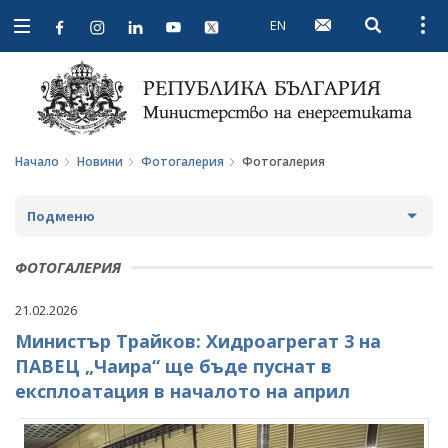
EN
Open searc
Open
Open
navigation
Начало
Новини
Фотогалерия
Фотогалерия
Подменю
НОВИНИ
ФОТОГАЛЕРИЯ
ПРЕДСТОЯЩИ СЪБИТИЯ
21.02.2026
Министър Трайков: Хидроагрегат 3 на
ЗА ОБЩЕСТВЕНО ОБСЪЖДАНЕ
ПАВЕЦ „Чаира“ ще бъде пуснат в
ПРОЕКТИ ЗА ОБЩЕСТВЕНО ОБСЪЖДАНЕ
ИНТЕРВЮТА
експлоатация в началото на април
ЗАВЪРШИЛИ ПРОЦЕДУРИ ЗА ОБЩЕСТВЕНО
ПАРЛАМЕНТАРЕН КОНТРОЛ
ОБСЪЖДАНЕ