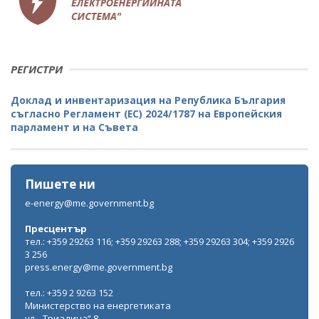
РЕГИСТРИ
Доклад и инвентаризация на Република България
съгласно Регламент (ЕС) 2024/1787 на Европейския
парламент и на Съвета
Пишете ни
e-energy@me.government.bg
Пресцентър
тел.: +359 29263 116; +359 29263 288; +359 29263 304; +359 2926
3 256
press.energy@me.government.bg
тел.: +359 2 9263 152
Министерство на енергетиката
ул. „Триадица“ 8