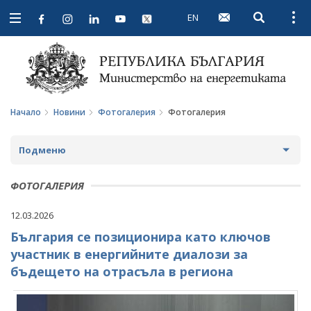
EN
Open searc
Open
Open
navigation
Начало
Новини
Фотогалерия
Фотогалерия
Подменю
НОВИНИ
ФОТОГАЛЕРИЯ
ПРЕДСТОЯЩИ СЪБИТИЯ
12.03.2026
България се позиционира като ключов
ЗА ОБЩЕСТВЕНО ОБСЪЖДАНЕ
участник в енергийните диалози за
ПРОЕКТИ ЗА ОБЩЕСТВЕНО ОБСЪЖДАНЕ
ИНТЕРВЮТА
бъдещето на отрасъла в региона
ЗАВЪРШИЛИ ПРОЦЕДУРИ ЗА ОБЩЕСТВЕНО
ПАРЛАМЕНТАРЕН КОНТРОЛ
ОБСЪЖДАНЕ